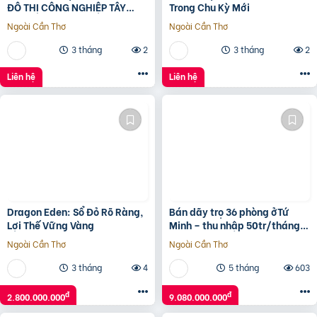
ĐÔ THỊ CÔNG NGHIỆP TÂY
Trong Chu Kỳ Mới
NAM TP.HCM
Ngoài Cần Thơ
Ngoài Cần Thơ
3 tháng
2
3 tháng
2
Liên hệ
Liên hệ
Dragon Eden: Sổ Đỏ Rõ Ràng,
Bán dãy trọ 36 phòng ởTứ
Lợi Thế Vững Vàng
Minh – thu nhập 50tr/tháng –
gần KCN Đại An
Ngoài Cần Thơ
Ngoài Cần Thơ
3 tháng
4
5 tháng
603
đ
đ
2.800.000.000
9.080.000.000