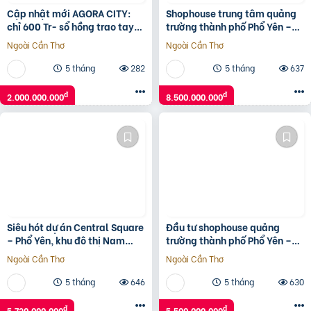
Cập nhật mới AGORA CITY:
Shophouse trung tâm quảng
chỉ 600 Tr- sổ hồng trao tay-
trường thành phố Phổ Yên –
không gốc & Hỗ trợ LS 24
Thái Nguyên
Ngoài Cần Thơ
Ngoài Cần Thơ
tháng.Vũ 0933910039
5 tháng
282
5 tháng
637
đ
đ
2.000.000.000
8.500.000.000
Siêu hót dự án Central Square
Đầu tư shophouse quảng
– Phổ Yên, khu đô thị Nam
trường thành phố Phổ Yên –
Thái – chủ đầu tư Taseco
tài sản truyền đời khẳng định
Ngoài Cần Thơ
Ngoài Cần Thơ
Land
đẳng cấp
5 tháng
646
5 tháng
630
đ
đ
5.720.000.000
5.500.000.000