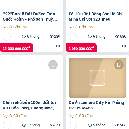
????Bán lô Đất Đường Trần
Sở Hữu Bất Động Sản Hồ Chí
Quốc Hoàn – Phố Sơn Thuỷ. LH
Minh Chỉ Với 320 Triệu
0905233234
Ngoài Cần Thơ
Ngoài Cần Thơ
5 tháng
289
5 tháng
585
đ
đ
15.000.000.000
1.050.000.000
Chính chủ bán 100m đất tại
Dự Án Lumera City Hải Phòng
KĐT Bảo Long, Hương Mạc, Từ
0973586483
Sơn, Bắc Ninh giá đầu tư
Ngoài Cần Thơ
Ngoài Cần Thơ
5 tháng
641
5 tháng
286