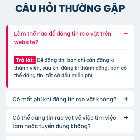
CÂU HỎI THƯỜNG GẶP
Làm thế nào để đăng tin rao vặt trên
website?
Để đăng tin, bạn chỉ cần đăng kí
Trả lời:
thành viên, sau khi đăng kí thành công, bạn có
thể đăng tin, tất cả đều miễn phí.
Có mất phí khi đăng tin rao vặt không?
Có thể đăng tin rao vặt về việc tìm việc
Chúng tôi cung cấp gói đăng tin miễn
Trả lời:
phí cơ bản cho tất cả người dùng. Tuy nhiên, để
làm hoặc tuyển dụng không?
tăng hiệu quả quảng cáo và được ưu tiên hiển
thị, bạn có thể lựa chọn các gói dịch vụ nâng