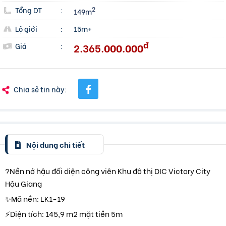
Tổng DT
:
2
149m
Lộ giới
:
15m+
đ
2.365.000.000
Giá
:
Chia sẻ tin này:
Nội dung chi tiết
?Nền nở hậu đối diện công viên Khu đô thị DIC Victory City
Hậu Giang
✨Mã nền: LK1-19
⚡Diện tích: 145,9 m2 mặt tiền 5m