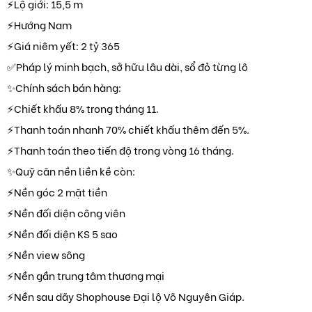
⚡Lộ giới: 15,5 m
⚡Hướng Nam
⚡Giá niêm yết: 2 tỷ 365
✅Pháp lý minh bạch, sở hữu lâu dài, sổ đỏ từng lô
✨Chính sách bán hàng:
⚡Chiết khấu 8% trong tháng 11.
⚡Thanh toán nhanh 70% chiết khấu thêm đến 5%.
⚡Thanh toán theo tiến độ trong vòng 16 tháng.
✨Quỹ căn nền liền kề còn:
⚡Nền góc 2 mặt tiền
⚡Nền đối diện công viên
⚡Nền đối diện KS 5 sao
⚡Nền view sông
⚡Nền gần trung tâm thương mại
⚡Nền sau dãy Shophouse Đại lộ Võ Nguyên Giáp.