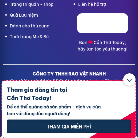
Trang trí quán - shop
Liên hệ hỗ trợ
Quà Lưu niệm
Dành cho thú cưng
Thời trang Mẹ & Bé
Bạn
Cần Thơ Today,
hãy lan tỏa yêu thương!
CÔNG TY TNHH RAO VẶT NHANH
Địa chỉ trụ sở chính: 7 Trần Minh Sơn, phường Tân An, TP.
Cần Thơ
Tham gia đăng tin tại
Giấy CNĐKDN: 1801717351 – Ngày cấp: 24/01/2022 - Cơ
Cần Thơ Today
!
quan cấp: Phòng Đăng ký kinh doanh – Sở kế hoạch và
Để có thể quảng bá sản phẩm - dịch vụ của
Đầu tư TP. Cần Thơ
bạn với đông đảo người dùng!
Liên hệ hỗ trợ
- Hotline:
09190.09290
Điều khoản
-
Quy chế hoạt động
THAM GIA MIỄN PHÍ
Chính sách giải quyết khiếu nại
Chính sách bảo mật thông tin