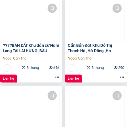
????BÁN ĐẤT Khu dân cư Nam
Cần Bán Đát Khu Dô Thị
Long TẠI LAI HƯNG, BÀU
Thanh Hà, Hà Đông ,Hn
BÀNG, BÌNH DƯƠNG????
Ngoài Cần Thơ
Ngoài Cần Thơ
5 tháng
646
5 tháng
290
Liên hệ
Liên hệ