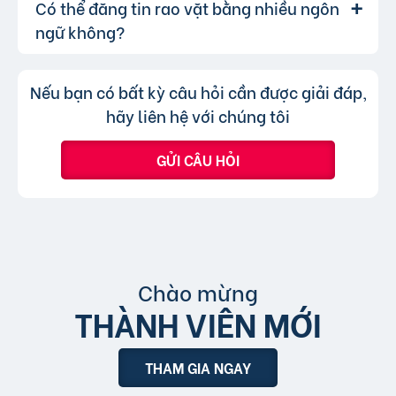
Có thể đăng tin rao vặt bằng nhiều ngôn
Lượt xem của tin đăng được đo lường
Trả lời:
khả năng hiển thị.
bạn chỉ không thể chuyển tin đăng sang
thông qua lượt nhấp và truy cập trực tiếp, có
ngữ không?
chuyên mục khác mà cần đăng tin mới.
nghĩa là khi người dùng nhấp vào tin đăng dưới
hình thức xem nhanh hoặc truy cập trực tiếp
Không, trang web chỉ chấp nhận các
Trả lời:
Nếu bạn có bất kỳ câu hỏi cần được giải đáp,
bài đăng.
tin đăng sử dụng tiếng Việt có dấu.
hãy liên hệ với chúng tôi
GỬI CÂU HỎI
Chào mừng
THÀNH VIÊN MỚI
THAM GIA NGAY