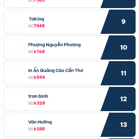
TaKing
9
7048
Phượng Nguyễn Phượng
10
6768
In Ấn Quảng Cáo Cần Thơ
11
6594
tran binh
12
6328
Văn Hưởng
13
6180