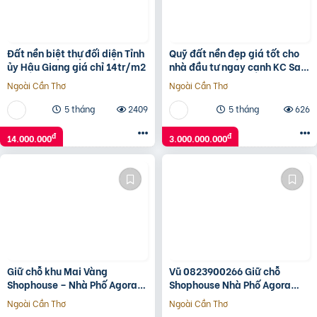
Đất nền biệt thự đối diện Tỉnh
Quỹ đất nền đẹp giá tốt cho
ủy Hậu Giang giá chỉ 14tr/m2
nhà đầu tư ngay cạnh KC Sam
Sung. Tiềm năng sinh lời vượt
Ngoài Cần Thơ
Ngoài Cần Thơ
trội.
5 tháng
2409
5 tháng
626
đ
đ
14.000.000
3.000.000.000
Giữ chỗ khu Mai Vàng
Vũ 0823900266 Giữ chỗ
Shophouse – Nhà Phố Agora
Shophouse Nhà Phố Agora
City 6×18, ngay TT Hành
City 6×18, khu mới TT Hành
Ngoài Cần Thơ
Ngoài Cần Thơ
Chính hiện hữu: 0938230002
Chính hiện hữu: 2.6 Tỷ (V)