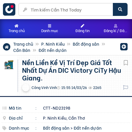
Trang chủ
Danh mục
Đăng tin
Đăng kí / Đăng nhập
Trang chủ
P. Ninh Kiều
Bất động sản
Cần Bán
Đất nền dự án
Nền Liền Kề Vị Trí Đẹp Giá Tốt
Nhất Dự Án DIC Victory CiTy Hậu
Giang.
Công Vinh Vinh
15:55 14/03/26
2265
Mã tin
:
CTT-ND23198
Địa chỉ
:
P. Ninh Kiều, Cần Thơ
Danh mục
:
Bất động sản
>
Đất nền dự án