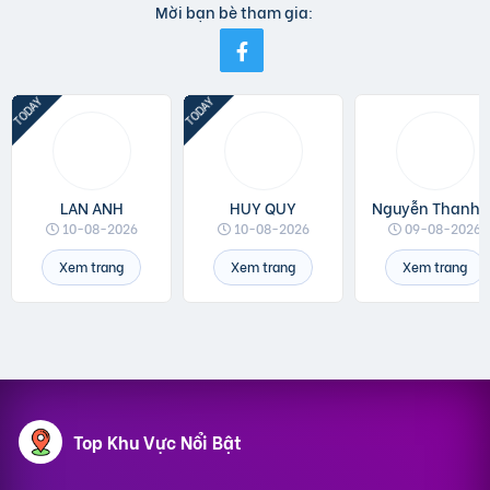
Mời bạn bè tham gia:
LAN ANH
HUY QUY
Nguyễn T
10-08-2026
10-08-2026
09-08-2026
Xem trang
Xem trang
Xem trang
Top Khu Vực Nổi Bật