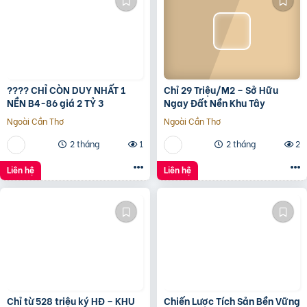
???? CHỈ CÒN DUY NHẤT 1
Chỉ 29 Triệu/M2 – Sở Hữu
NỀN B4-86 giá 2 TỶ 3
Ngay Đất Nền Khu Tây
Ngoài Cần Thơ
Ngoài Cần Thơ
2 tháng
1
2 tháng
2
Liên hệ
Liên hệ
Chỉ từ 528 triệu ký HĐ – KHU
Chiến Lược Tích Sản Bền Vững