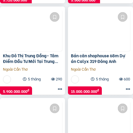
Khu Đô Thị Trung Đồng- Tâm
Bán căn shophouse 68m Dự
Điểm Đầu Tư Mới Tại Trung
án Calyx 319 Đông Anh
Đồng – Việt Yên
Ngoài Cần Thơ
Ngoài Cần Thơ
5 tháng
290
5 tháng
600
đ
đ
5.900.000.000
15.000.000.000