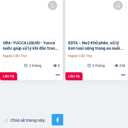
ORA-YUCCA LIQUID- Yucca
EDTA – Na2 Khử phèn, xử lý
nước giúp xử lý khí độc trong
kim loại nặng trong ao nuôi
ao nuôi tôm
tôm
Ngoài Cần Thơ
Ngoài Cần Thơ
3 tháng
4
5 tháng
338
Liên hệ
Liên hệ
Chia sẻ trang này: