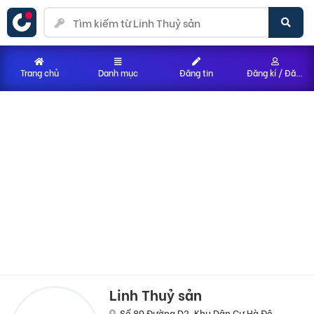
Trang chủ
Danh mục
Đăng tin
Đăng kí / Đăng nhập
Linh Thuỷ sản
Số 80 Đường D2, Khu Dân Cư Hà Đô,