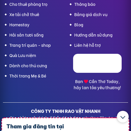
Cho thuê phòng trọ
Thông báo
Xe tải chở thuê
Bảng giá dịch vụ
Homestay
Blog
Hải sản tươi sống
Hướng dẫn sử dụng
Trang trí quán - shop
Liên hệ hỗ trợ
Quà Lưu niệm
Dành cho thú cưng
Thời trang Mẹ & Bé
Bạn
Cần Thơ Today,
hãy lan tỏa yêu thương!
CÔNG TY TNHH RAO VẶT NHANH
Địa chỉ trụ sở chính: 7 Trần Minh Sơn, phường Tân An, TP.
Cần Thơ
Tham gia đăng tin tại