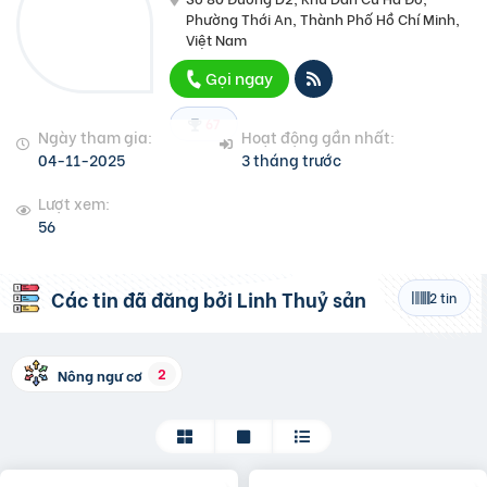
Phường Thới An, Thành Phố Hồ Chí Minh,
Việt Nam
Gọi ngay
67
Ngày tham gia:
Hoạt động gần nhất:
04-11-2025
3 tháng trước
Lượt xem:
56
Các tin đã đăng bởi
Linh Thuỷ sản
2 tin
2
Nông ngư cơ