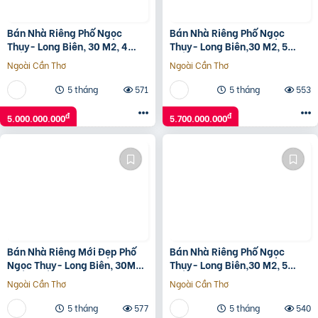
Bán Nhà Riêng Phố Ngọc
Bán Nhà Riêng Phố Ngọc
Thụy- Long Biên, 30 M2, 4
Thụy- Long Biên,30 M2, 5
Tầng,Mặt Tiền 4.08M, 5 Tỷ.
Tầng, Mặt Tiền 4.2M,5.75 Tỷ.
Ngoài Cần Thơ
Ngoài Cần Thơ
5 tháng
571
5 tháng
553
đ
đ
5.000.000.000
5.700.000.000
Bán Nhà Riêng Mới Đẹp Phố
Bán Nhà Riêng Phố Ngọc
Ngọc Thụy- Long Biên, 30M2,
Thụy- Long Biên,30 M2, 5
5 5 5.7
Tầng, Mặt Tiền 4.3M,5.9 Tỷ.
Ngoài Cần Thơ
Ngoài Cần Thơ
5 tháng
577
5 tháng
540