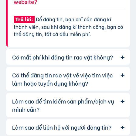
website?
Để đăng tin, bạn chỉ cần đăng kí
Trả lời:
thành viên, sau khi đăng kí thành công, bạn có
thể đăng tin, tất cả đều miễn phí.
Có mất phí khi đăng tin rao vặt không?
Có thể đăng tin rao vặt về việc tìm việc
Chúng tôi cung cấp gói đăng tin miễn
Trả lời:
phí cơ bản cho tất cả người dùng. Tuy nhiên, để
làm hoặc tuyển dụng không?
tăng hiệu quả quảng cáo và được ưu tiên hiển
thị, bạn có thể lựa chọn các gói dịch vụ nâng
Làm sao để tìm kiếm sản phẩm/dịch vụ
Hoàn toàn có thể. Website của chúng
Trả lời:
cấp với chi phí hợp lý, xem thêm
phí dịch vụ tin
tôi hỗ trợ đăng tin tuyển dụng và tìm việc làm.
mình cần?
VIP
.
Bạn chỉ cần chọn đúng chuyên mục và điền đầy
đủ thông tin.
Làm sao để liên hệ với người đăng tin?
Bạn có thể sử dụng công cụ tìm kiếm
Trả lời:
trên website, nhập từ khóa liên quan đến sản