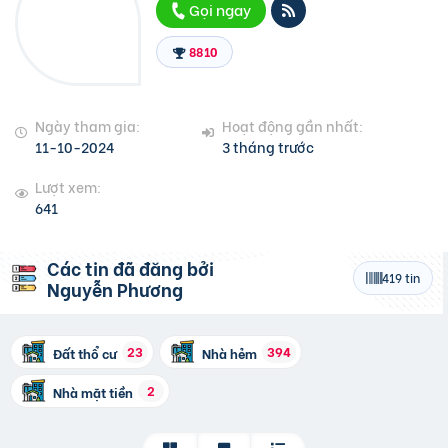
Gọi ngay
8810
Ngày tham gia:
Hoạt động gần nhất:
11-10-2024
3 tháng trước
Lượt xem:
641
Các tin đã đăng bởi
419 tin
Nguyễn Phương
23
394
Đất thổ cư
Nhà hẻm
2
Nhà mặt tiền