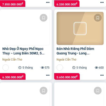
đ
đ
7.850.000.000
6.150.000.000
Nhà Đẹp Ở Ngay Phố Ngọc
Bán Nhà Riêng Phố Đàm
Thụy – Long Biên 30M2, 5
Quang Trung- Long
Tầng, Mặt Tiền 4.7M, 6.3 Tỷ.
Biên,45/30 M2, 5 Tầng, 5.65
Ngoài Cần Thơ
Ngoài Cần Thơ
Tỷ.
5 tháng
575
5 tháng
600
đ
đ
6.300.000.000
5.650.000.000