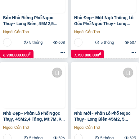
Bán Nhà Riêng Phố Ngọc
Nhà Đẹp- Mặt Ngõ Thông, Lô
Thụy- Long Biên, 45M2,5
Góc Phố Ngọc Thụy- Long
Tầng,Mt4M, 6.9 Tỷ.
Biên, 40M2,5 Tầng, 7.7 Tỷ.
Ngoài Cần Thơ
Ngoài Cần Thơ
5 tháng
608
5 tháng
607
đ
đ
6.900.000.000
7.750.000.000
Nhà Đẹp- Phân Lô Phố Ngọc
Nhà Mới- Phân Lô Phố Ngọc
Thụy, 45M2,4 Tầng, Mt 7M, 9
Thụy- Long Biên 45M2, 5
Tỷ.long Biên.
Tầng, 7.9 Tỷ.ô Tô Đỗ Cửa.
Ngoài Cần Thơ
Ngoài Cần Thơ
5 tháng
596
5 tháng
595