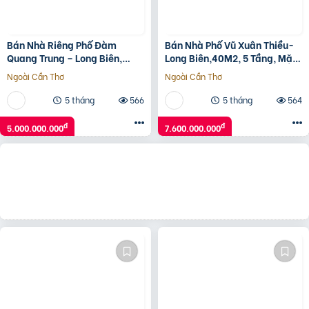
Bán Nhà Riêng Phố Đàm
Bán Nhà Phố Vũ Xuân Thiều-
Quang Trung – Long Biên,
Long Biên,40M2, 5 Tầng, Mặt
32M2,5 Tầng,Mặt Tiền
Tiền 4.1M, 7.6 Tỷ.
Ngoài Cần Thơ
Ngoài Cần Thơ
3.5M,Nhỉnh 5 Tỷ.
5 tháng
566
5 tháng
564
đ
đ
5.000.000.000
7.600.000.000