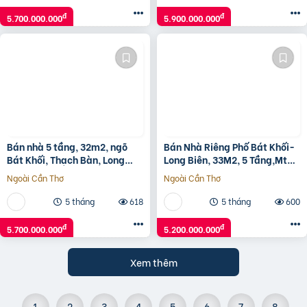
đ
đ
5.700.000.000
5.900.000.000
Bán nhà 5 tầng, 32m2, ngõ
Bán Nhà Riêng Phố Bát Khối-
Bát Khối, Thạch Bàn, Long
Long Biên, 33M2, 5 Tầng,Mt
Biên – 5.7 tỷ
4M, 5.2 Tỷ.
Ngoài Cần Thơ
Ngoài Cần Thơ
5 tháng
618
5 tháng
600
đ
đ
5.700.000.000
5.200.000.000
Xem thêm
1
2
3
4
5
6
7
8