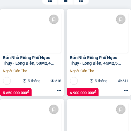
Bán Nhà Riêng Phố Ngọc
Bán Nhà Riêng Phố Ngọc
Thụy- Long Biên, 50M2,4
Thụy- Long Biên, 45M2,5
Tầng,Mt 3.5M, 5.6 Tỷ.
Tầng,Mt4M, 6.9 Tỷ.
Ngoài Cần Thơ
Ngoài Cần Thơ
5 tháng
618
5 tháng
611
đ
đ
5.650.000.000
6.900.000.000