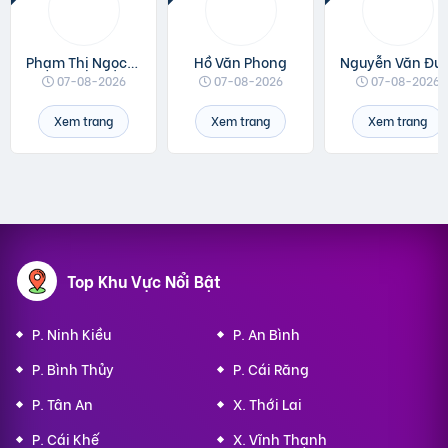
Phạm Thị Ngọc Linh
Hồ Văn Phong
Nguyễn 
07-08-2026
07-08-2026
07-08-2026
Xem trang
Xem trang
Xem trang
Top Khu Vực Nổi Bật
P. Ninh Kiều
P. An Bình
P. Bình Thủy
P. Cái Răng
P. Tân An
X. Thới Lai
P. Cái Khế
X. Vĩnh Thạnh