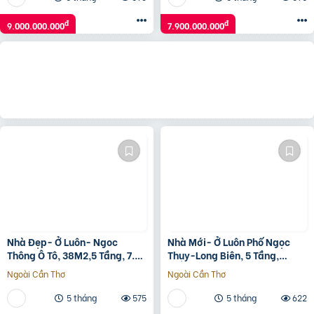
đ
đ
9.000.000.000
7.900.000.000
Nhà Đẹp- Ở Luôn- Ngoc
Nhà Mới- Ở Luôn Phố Ngọc
Thông Ô Tô, 38M2,5 Tầng, 7.8
Thụy-Long Biên, 5 Tầng,
Tỷ.long Biên.
36M2,6.15 Tỷ.
Ngoài Cần Thơ
Ngoài Cần Thơ
5 tháng
575
5 tháng
622