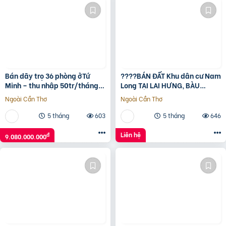
Bán dãy trọ 36 phòng ởTứ
????BÁN ĐẤT Khu dân cư Nam
Minh – thu nhập 50tr/tháng –
Long TẠI LAI HƯNG, BÀU
gần KCN Đại An
BÀNG, BÌNH DƯƠNG????
Ngoài Cần Thơ
Ngoài Cần Thơ
5 tháng
603
5 tháng
646
Liên hệ
đ
9.080.000.000