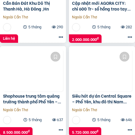
Cần Bán Đát Khu Dô Thị
Cập nhật mới AGORA CITY:
Thanh Hà, Hà Đông ,Hn
chỉ 600 Tr- sổ hồng trao tay-
không gốc & Hỗ trợ LS 24
Ngoài Cần Thơ
Ngoài Cần Thơ
tháng.Vũ 0933910039
5 tháng
290
5 tháng
282
Liên hệ
đ
2.000.000.000
Shophouse trung tâm quảng
Siêu hót dự án Central Square
trường thành phố Phổ Yên –
– Phổ Yên, khu đô thị Nam
Thái Nguyên
Thái – chủ đầu tư Taseco
Ngoài Cần Thơ
Ngoài Cần Thơ
Land
5 tháng
637
5 tháng
646
đ
đ
8.500.000.000
5.720.000.000