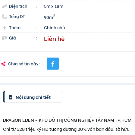
Diện tích
:
5m x 18m
Tổng DT
:
2
90m
Thêm
:
Chính chủ
Liên hệ
Giá
:
Chia sẻ tin này:
Nội dung chi tiết
DRAGON EDEN – KHU ĐÔ THỊ CÔNG NGHIỆP TÂY NAM TP.HCM
Chỉ từ 528 triệu ký HĐ tương đương 20% vốn ban đầu, sở hữu