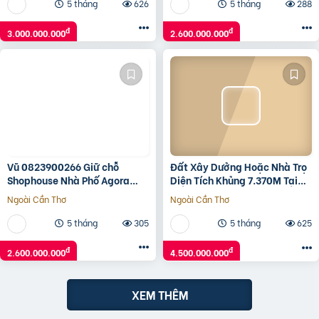
5 tháng
626
5 tháng
288
đ
đ
3.000.000.000
2.600.000.000
Vũ 0823900266 Giữ chỗ
Đất Xây Dưởng Hoặc Nhà Trọ
Shophouse Nhà Phố Agora
Diện Tích Khủng 7.370M Tại
City 6×18, khu mới TT Hành
Tân Hiệp Hớn Quản , Bình
Ngoài Cần Thơ
Ngoài Cần Thơ
Chính hiện hữu: 2.6 Tỷ (V)
Phước – Khu Công
5 tháng
305
5 tháng
625
đ
đ
2.600.000.000
4.500.000.000
XEM THÊM