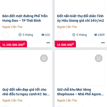
Bán đất mặt đường Phố Trần
Đất nền biệt thự đối diện Tỉnh
Hưng Đạo – TP Thái Bình
ủy Hậu Giang giá chỉ 14tr/m2
Ngoài Cần Thơ
Ngoài Cần Thơ
5 tháng
631
5 tháng
2409
đ
đ
11.200.000.000
14.000.000
Quỹ đất nền đẹp giá tốt cho
Giữ chỗ khu Mai Vàng
nhà đầu tư ngay cạnh KC Sam
Shophouse – Nhà Phố Agora
Sung. Tiềm năng sinh lời vượt
City 6×18, ngay TT Hành
Ngoài Cần Thơ
Ngoài Cần Thơ
trội.
Chính hiện hữu: 0938230002