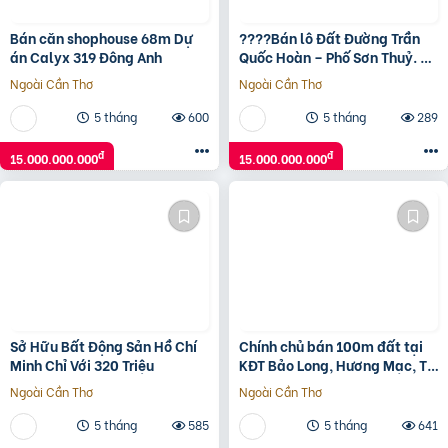
Bán căn shophouse 68m Dự
????Bán lô Đất Đường Trần
án Calyx 319 Đông Anh
Quốc Hoàn – Phố Sơn Thuỷ. LH
0905233234
Ngoài Cần Thơ
Ngoài Cần Thơ
5 tháng
600
5 tháng
289
đ
đ
15.000.000.000
15.000.000.000
Sở Hữu Bất Động Sản Hồ Chí
Chính chủ bán 100m đất tại
Minh Chỉ Với 320 Triệu
KĐT Bảo Long, Hương Mạc, Từ
Sơn, Bắc Ninh giá đầu tư
Ngoài Cần Thơ
Ngoài Cần Thơ
5 tháng
585
5 tháng
641