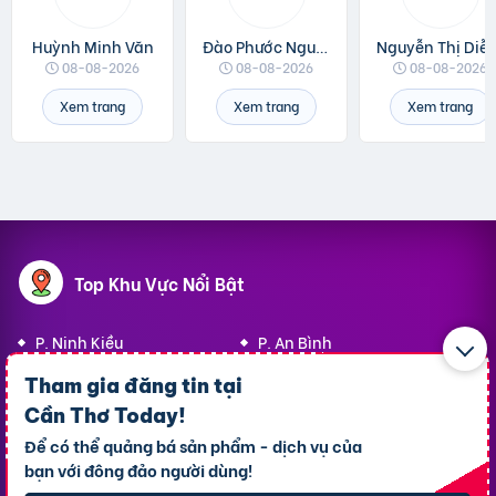
Huỳnh Minh Văn
Đào Phước Nguyên
Nguyễn Thị 
08-08-2026
08-08-2026
08-08-2026
Xem trang
Xem trang
Xem trang
Top Khu Vực Nổi Bật
P. Ninh Kiều
P. An Bình
P. Bình Thủy
P. Cái Răng
Tham gia đăng tin tại
Cần Thơ Today
!
P. Tân An
X. Thới Lai
Để có thể quảng bá sản phẩm - dịch vụ của
P. Cái Khế
X. Vĩnh Thạnh
bạn với đông đảo người dùng!