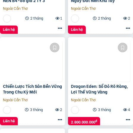
NỀN B4-86 giá 2 TỶ 3
Ngay Đất Nền Khu Tây
Ngoài Cần Thơ
Ngoài Cần Thơ
2 tháng
1
2 tháng
2
Liên hệ
Liên hệ
Chiến Lược Tích Sản Bền Vững
Dragon Eden: Sổ Đỏ Rõ Ràng,
Trong Chu Kỳ Mới
Lợi Thế Vững Vàng
Ngoài Cần Thơ
Ngoài Cần Thơ
3 tháng
2
3 tháng
4
Liên hệ
đ
2.800.000.000