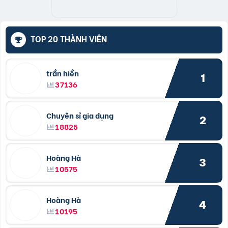
TOP 20 THÀNH VIÊN
trần hiền
1
37136
Chuyên sỉ gia dụng
2
18825
Hoàng Hà
3
10575
Hoàng Hà
4
10195