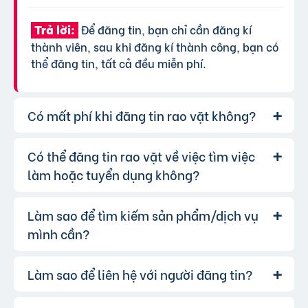
Để đăng tin, bạn chỉ cần đăng kí
Trả lời:
thành viên, sau khi đăng kí thành công, bạn có
thể đăng tin, tất cả đều miễn phí.
Có mất phí khi đăng tin rao vặt không?
Có thể đăng tin rao vặt về việc tìm việc
Chúng tôi cung cấp gói đăng tin miễn
Trả lời:
phí cơ bản cho tất cả người dùng. Tuy nhiên, để
làm hoặc tuyển dụng không?
tăng hiệu quả quảng cáo và được ưu tiên hiển
thị, bạn có thể lựa chọn các gói dịch vụ nâng
Làm sao để tìm kiếm sản phẩm/dịch vụ
Hoàn toàn có thể. Website của chúng
Trả lời:
cấp với chi phí hợp lý, xem thêm
phí dịch vụ tin
tôi hỗ trợ đăng tin tuyển dụng và tìm việc làm.
mình cần?
VIP
.
Bạn chỉ cần chọn đúng chuyên mục và điền đầy
đủ thông tin.
Làm sao để liên hệ với người đăng tin?
Bạn có thể sử dụng công cụ tìm kiếm
Trả lời:
trên website, nhập từ khóa liên quan đến sản
phẩm/dịch vụ bạn muốn tìm. Để lọc kết quả