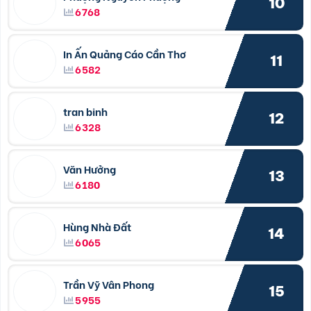
10
6768
In Ấn Quảng Cáo Cần Thơ
11
6582
tran binh
12
6328
Văn Hưởng
13
6180
Hùng Nhà Đất
14
6065
Trần Vỹ Vân Phong
15
5955