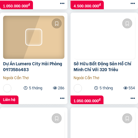
đ
đ
1.050.000.000
4.500.000.000
Dự Án Lumera City Hải Phòng
Sở Hữu Bất Động Sản Hồ Chí
0973586483
Minh Chỉ Với 320 Triệu
Ngoài Cần Thơ
Ngoài Cần Thơ
5 tháng
286
5 tháng
554
Liên hệ
đ
1.050.000.000