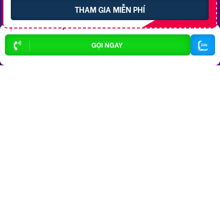
P. Hưng Phú
P. Ô Môn
THAM GIA MIỄN PHÍ
Top 10 Khu Vực Bất động sản
GỌI NGAY
Bất động sản P. Ninh Kiều
Bất động sản P. Cái Răng
Bất động sản P. Tân An
Bất động sản P. Cái Khế
Bất động sản P. Bình Thủy
Bất động sản P. Long Tuyền
Bất động sản P. Hưng Phú
Bất động sản P. An Bình
Bất động sản X. Phong Điền
Bất động sản P. Ô Môn