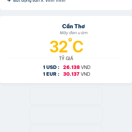
Cần Thơ
Mây đen u ám
32°C
TỶ GIÁ
VND
1 USD :
26.138
VND
1 EUR :
30.137