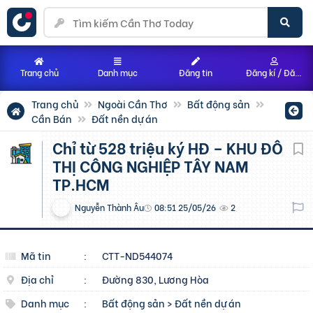
Trang chủ
Danh mục
Đăng tin
Đăng kí / Đăng nhập
Trang chủ
Ngoài Cần Thơ
Bất động sản
Cần Bán
Đất nền dự án
Chỉ từ 528 triệu ký HĐ – KHU ĐÔ
THỊ CÔNG NGHIỆP TÂY NAM
TP.HCM
Nguyễn Thành Âu
08:51 25/05/26
2
Mã tin
:
CTT-ND544074
Địa chỉ
:
Đường 830, Lương Hòa
Danh mục
:
Bất động sản
>
Đất nền dự án