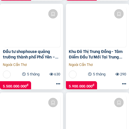
Đầu tư shophouse quảng
Khu Đô Thị Trung Đồng- Tâm
trường thành phố Phổ Yên –
Điểm Đầu Tư Mới Tại Trung
tài sản truyền đời khẳng định
Đồng – Việt Yên
Ngoài Cần Thơ
Ngoài Cần Thơ
đẳng cấp
5 tháng
630
5 tháng
290
đ
đ
5.500.000.000
5.900.000.000