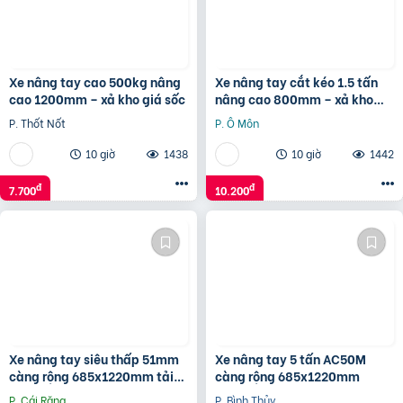
Xe nâng tay cao 500kg nâng
Xe nâng tay cắt kéo 1.5 tấn
cao 1200mm – xả kho giá sốc
nâng cao 800mm – xả kho
giá cực sốc
P. Thốt Nốt
P. Ô Môn
10 giờ
1438
10 giờ
1442
đ
đ
7.700
10.200
Xe nâng tay siêu thấp 51mm
Xe nâng tay 5 tấn AC50M
càng rộng 685x1220mm tải
càng rộng 685x1220mm
trọng 2 tấn
P. Cái Răng
P. Bình Thủy