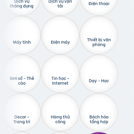
Dịch vụ
Dịch vụ vận
Điện thoại
thông dụng
tải
Thiết bị văn
Máy tính
Điện máy
phòng
Sim số - Thẻ
Tin học -
Dạy - Học
cào
Internet
Decor -
Hàng thủ
Bách hóa
Trang trí
công
tổng hợp