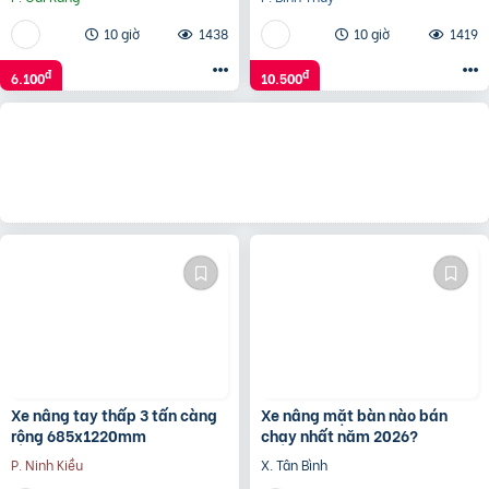
10 giờ
1438
10 giờ
1419
đ
đ
6.100
10.500
Xe nâng tay thấp 3 tấn càng
Xe nâng mặt bàn nào bán
rộng 685x1220mm
chạy nhất năm 2026?
P. Ninh Kiều
X. Tân Bình