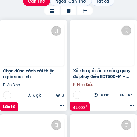
Cần Thơ
Ngoài Cần Thơ
Tất cả
Xả kho giá sốc xe nâng quay
Chọn đúng cách cải thiện
đổ phuy điện EDT500-M –
ngực sau sinh
500kg nâng cao 1.6 mét
P. Ninh Kiều
P. An Bình
10 giờ
1421
6 giờ
3
Liên hệ
đ
41.000