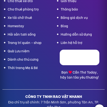
Cho thuê xe ôtô
Giới thiệu
Cho thuê phòng trọ
Thông báo
Xe tải chở thuê
Bảng giá dịch vụ
Homestay
Blog
Hải sản tươi sống
Hướng dẫn sử dụng
Trang trí quán - shop
Liên hệ hỗ trợ
Quà Lưu niệm
Dành cho thú cưng
Thời trang Mẹ & Bé
Bạn
Cần Thơ Today,
hãy lan tỏa yêu thương!
CÔNG TY TNHH RAO VẶT NHANH
Địa chỉ trụ sở chính: 7 Trần Minh Sơn, phường Tân An, TP.
Cần Thơ