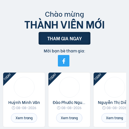
Chào mừng
THÀNH VIÊN MỚI
THAM GIA NGAY
Mời bạn bè tham gia:
Huỳnh Minh Văn
Đào Phước Nguyên
Nguyễn Thị 
08-08-2026
08-08-2026
08-08-2026
Xem trang
Xem trang
Xem trang