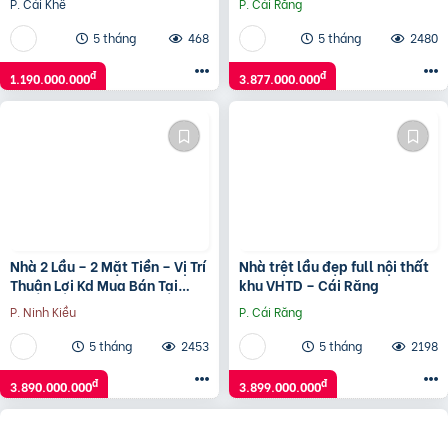
P. Cái Khế
P. Cái Răng
5 tháng
468
5 tháng
2480
đ
đ
1.190.000.000
3.877.000.000
Nhà 2 Lầu – 2 Mặt Tiền – Vị Trí
Nhà trệt lầu đẹp full nội thất
Thuận Lợi Kd Mua Bán Tại
khu VHTD – Cái Răng
Nhà,…
P. Ninh Kiều
P. Cái Răng
5 tháng
2453
5 tháng
2198
đ
đ
3.890.000.000
3.899.000.000