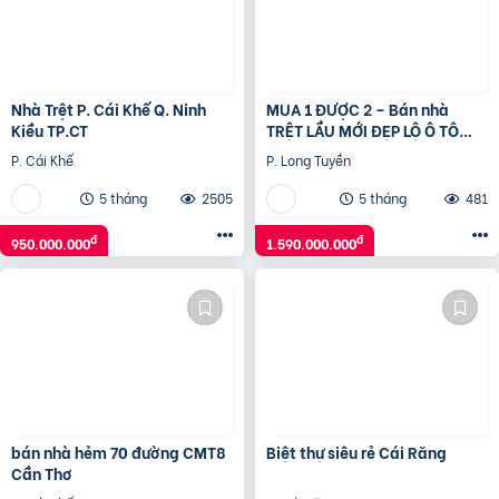
Nhà Trệt P. Cái Khế Q. Ninh
MUA 1 ĐƯỢC 2 – Bán nhà
Kiều TP.CT
TRỆT LẦU MỚI ĐẸP LỘ Ô TÔ
CPXD
P. Cái Khế
P. Long Tuyền
5 tháng
2505
5 tháng
481
đ
đ
950.000.000
1.590.000.000
bán nhà hẻm 70 đường CMT8
Biệt thự siêu rẻ Cái Răng
Cần Thơ