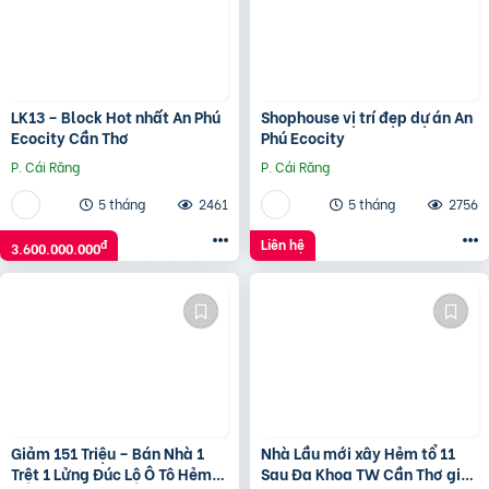
LK13 – Block Hot nhất An Phú
Shophouse vị trí đẹp dự án An
Ecocity Cần Thơ
Phú Ecocity
P. Cái Răng
P. Cái Răng
5 tháng
2461
5 tháng
2756
Liên hệ
đ
3.600.000.000
Giảm 151 Triệu – Bán Nhà 1
Nhà Lầu mới xây Hẻm tổ 11
Trệt 1 Lửng Đúc Lộ Ô Tô Hẻm
Sau Đa Khoa TW Cần Thơ giá