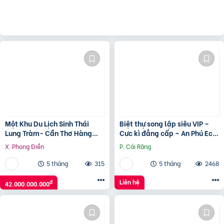
Một Khu Du Lịch Sinh Thái
Biệt thự song lập siêu VIP –
Lung Tràm- Cần Thơ Hàng
Cực kì đẳng cấp – An Phú Eco
Hiếm Có -17.732M2
city
X. Phong Điền
P. Cái Răng
5 tháng
315
5 tháng
2468
Liên hệ
đ
42.000.000.000