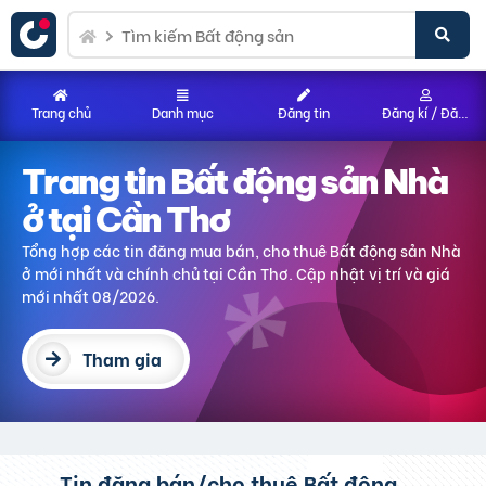
Trang chủ
Danh mục
Đăng tin
Đăng kí / Đăng nhập
Trang tin Bất động sản
Nhà
ở
tại Cần Thơ
Tổng hợp các tin đăng mua bán, cho thuê Bất động sản
Nhà
ở
mới nhất và chính chủ
tại Cần Thơ
. Cập nhật vị trí và giá
mới nhất 08/2026.
Tham gia
Tin đăng bán/cho thuê Bất động