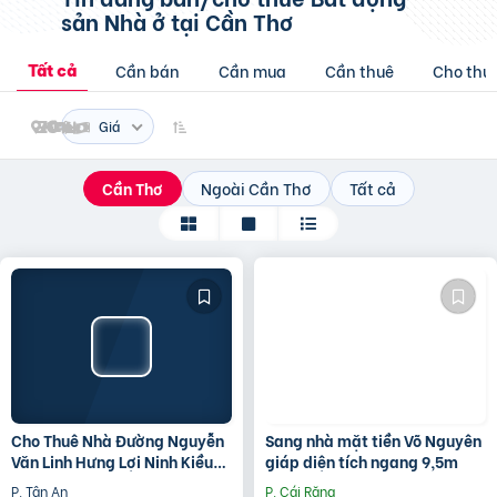
sản
Nhà ở
tại Cần Thơ
Cần bán
Cần mua
Cần thuê
Cho thu
Tất cả
Giá
Cần Thơ
Ngoài Cần Thơ
Tất cả
Cho Thuê Nhà Đường Nguyễn
Sang nhà mặt tiền Võ Nguyên
Văn Linh Hưng Lợi Ninh Kiều
giáp diện tích ngang 9,5m
TP Cần Thơ
P. Tân An
P. Cái Răng