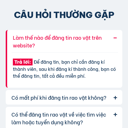
CÂU HỎI THƯỜNG GẶP
Làm thế nào để đăng tin rao vặt trên
website?
Để đăng tin, bạn chỉ cần đăng kí
Trả lời:
thành viên, sau khi đăng kí thành công, bạn có
thể đăng tin, tất cả đều miễn phí.
Có mất phí khi đăng tin rao vặt không?
Có thể đăng tin rao vặt về việc tìm việc
Chúng tôi cung cấp gói đăng tin miễn
Trả lời:
phí cơ bản cho tất cả người dùng. Tuy nhiên, để
làm hoặc tuyển dụng không?
tăng hiệu quả quảng cáo và được ưu tiên hiển