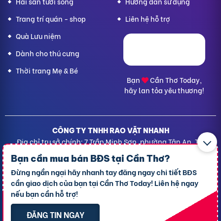
Hải sản tươi sống
Hướng dẫn sử dụng
Trang trí quán - shop
Liên hệ hỗ trợ
Quà Lưu niệm
Dành cho thú cưng
Thời trang Mẹ & Bé
Bạn
Cần Thơ Today,
hãy lan tỏa yêu thương!
CÔNG TY TNHH RAO VẶT NHANH
Địa chỉ trụ sở chính: 7 Trần Minh Sơn, phường Tân An, TP.
Cần Thơ
Bạn cần mua bán BĐS tại
Cần Thơ?
Giấy CNĐKDN: 1801717351 – Ngày cấp: 24/01/2022 - Cơ
Đừng ngần ngại hãy nhanh tay đăng ngay chi tiết BĐS
quan cấp: Phòng Đăng ký kinh doanh – Sở kế hoạch và
cần giao dịch của bạn tại Cần Thơ Today! Liên hệ ngay
Đầu tư TP. Cần Thơ
nếu bạn cần hỗ trợ!
Liên hệ hỗ trợ
- Hotline:
09190.09290
Điều khoản
-
Quy chế hoạt động
ĐĂNG TIN NGAY
Chính sách giải quyết khiếu nại