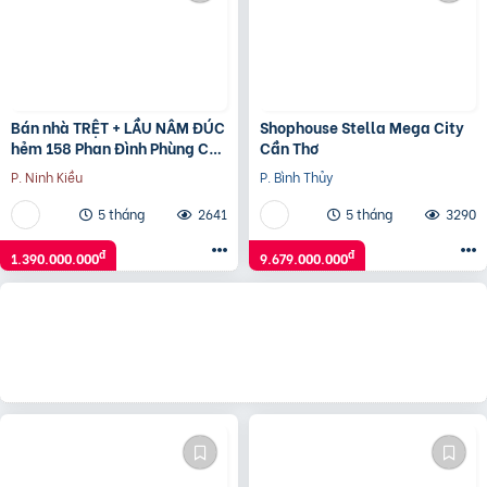
Bán nhà TRỆT + LẦU NÂM ĐÚC
Shophouse Stella Mega City
hẻm 158 Phan Đình Phùng Cần
Cần Thơ
Thơ
P. Ninh Kiều
P. Bình Thủy
5 tháng
2641
5 tháng
3290
đ
đ
1.390.000.000
9.679.000.000