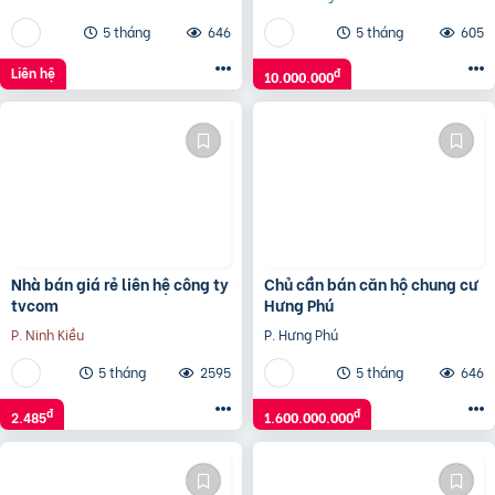
5 tháng
646
5 tháng
605
Liên hệ
đ
10.000.000
Nhà bán giá rẻ liên hệ công ty
Chủ cần bán căn hộ chung cư
tvcom
Hưng Phú
P. Ninh Kiều
P. Hưng Phú
5 tháng
2595
5 tháng
646
đ
đ
2.485
1.600.000.000