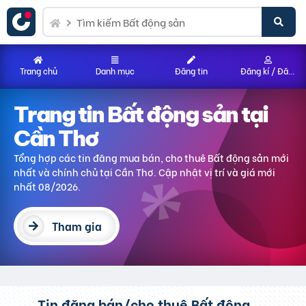
Trang chủ
Danh mục
Đăng tin
Đăng kí / Đăng nhập
Trang tin Bất động sản
tại
Cần Thơ
Tổng hợp các tin đăng mua bán, cho thuê Bất động sản
mới
nhất và chính chủ
tại Cần Thơ
. Cập nhật vị trí và giá mới
nhất 08/2026.
Tham gia
Tin đăng bán/cho thuê Bất động