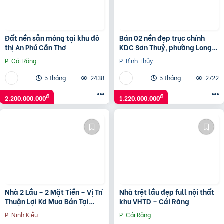
Đất nền sẵn móng tại khu đô
Bán 02 nền đẹp trục chính
thị An Phú Cần Thơ
KDC Sơn Thuỷ, phường Long
Tuyền, Bình Thuỷ, TP Cần Thơ
P. Cái Răng
P. Bình Thủy
5 tháng
2438
5 tháng
2722
đ
đ
2.200.000.000
1.220.000.000
Nhà 2 Lầu – 2 Mặt Tiền – Vị Trí
Nhà trệt lầu đẹp full nội thất
Thuận Lợi Kd Mua Bán Tại
khu VHTD – Cái Răng
Nhà,…
P. Ninh Kiều
P. Cái Răng