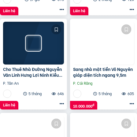
Liên hệ
Liên hệ
Cho Thuê Nhà Đường Nguyễn
Sang nhà mặt tiền Võ Nguyên
Văn Linh Hưng Lợi Ninh Kiều
giáp diện tích ngang 9,5m
TP Cần Thơ
P. Tân An
P. Cái Răng
5 tháng
646
5 tháng
605
Liên hệ
đ
10.000.000