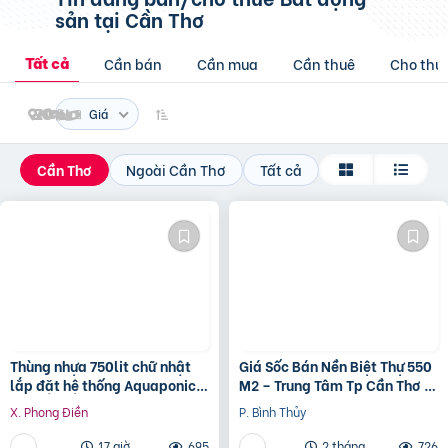
sản
tại Cần Thơ
Cần bán
Cần mua
Cần thuê
Cho thu
Tất cả
Giá
Cần Thơ
Ngoài Cần Thơ
Tất cả
Thùng nhựa 750lit chữ nhật
Giá Sốc Bán Nền Biệt Thự 550
lắp đặt hệ thống Aquaponics
M2 – Trung Tâm Tp Cần Thơ –
/ 0963 839 593 Ms.Loan
Tặng Nhà Kho Cho Thuê 20
X. Phong Điền
P. Bình Thủy
Triệu/T
17 giờ
695
2 tháng
726