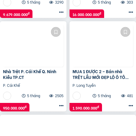
5 tháng
3290
5 tháng
303
đ
đ
9.679.000.000
16.000.000.000
Nhà Trệt P. Cái Khế Q. Ninh
MUA 1 ĐƯỢC 2 – Bán nhà
Kiều TP.CT
TRỆT LẦU MỚI ĐẸP LỘ Ô TÔ
CPXD
P. Cái Khế
P. Long Tuyền
5 tháng
2505
5 tháng
481
đ
đ
950.000.000
1.590.000.000