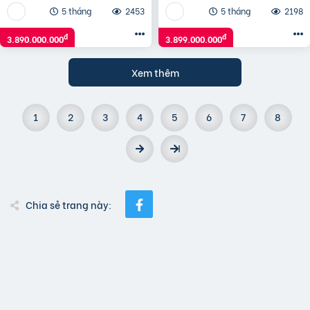
5 tháng
2453
5 tháng
2198
đ
đ
3.890.000.000
3.899.000.000
Xem thêm
1
2
3
4
5
6
7
8
Chia sẻ trang này: