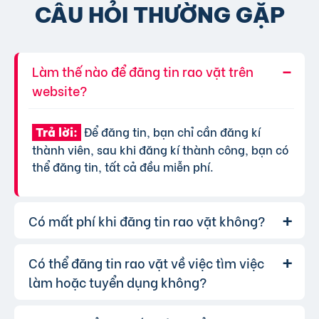
CÂU HỎI THƯỜNG GẶP
Làm thế nào để đăng tin rao vặt trên
website?
Để đăng tin, bạn chỉ cần đăng kí
Trả lời:
thành viên, sau khi đăng kí thành công, bạn có
thể đăng tin, tất cả đều miễn phí.
Có mất phí khi đăng tin rao vặt không?
Có thể đăng tin rao vặt về việc tìm việc
Chúng tôi cung cấp gói đăng tin miễn
Trả lời:
phí cơ bản cho tất cả người dùng. Tuy nhiên, để
làm hoặc tuyển dụng không?
tăng hiệu quả quảng cáo và được ưu tiên hiển
thị, bạn có thể lựa chọn các gói dịch vụ nâng