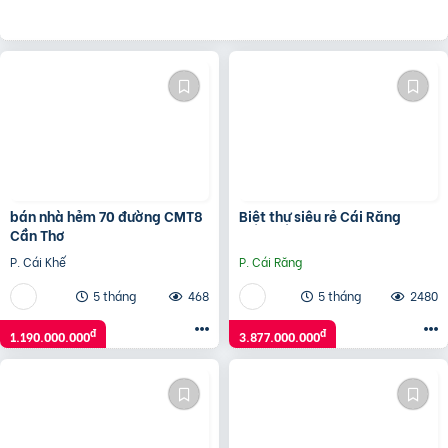
bán nhà hẻm 70 đường CMT8
Biệt thự siêu rẻ Cái Răng
Cần Thơ
P. Cái Khế
P. Cái Răng
5 tháng
468
5 tháng
2480
đ
đ
1.190.000.000
3.877.000.000