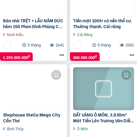
Bán nhà TRỆT + LẦU NÂM ĐÚC
Tiền mặt 100tr có nền thổ cư.
hẻm 158 Phan Đình Phùng Cần
Thường thạnh. Cái răng
Thơ
P. Ninh Kiều
P. Cái Răng
5 tháng
2641
5 tháng
2501
đ
đ
1.390.000.000
800.000.000
Shophouse Stella Mega City
ĐẤT VÀNG Ô MÔN, 3.830m²
Cần Thơ
Mặt Tiền Lớn Trương Văn Diễn
– Phù hợp Xây Xưởng, kho
P. Bình Thủy
P. Ô Môn