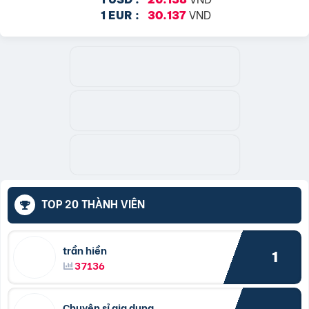
VND
1 EUR :
30.137
TOP 20 THÀNH VIÊN
trần hiền
1
37136
Chuyên sỉ gia dụng