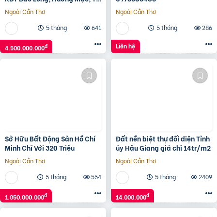
Sơn, Bắc Ninh giá đầu tư
Ngoài Cần Thơ
Ngoài Cần Thơ
5 tháng
641
5 tháng
286
Liên hệ
đ
4.500.000.000
Sở Hữu Bất Động Sản Hồ Chí
Đất nền biệt thự đối diện Tỉnh
Minh Chỉ Với 320 Triệu
ủy Hậu Giang giá chỉ 14tr/m2
Ngoài Cần Thơ
Ngoài Cần Thơ
5 tháng
554
5 tháng
2409
đ
đ
1.050.000.000
14.000.000