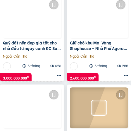
Quỹ đất nền đẹp giá tốt cho
Giữ chỗ khu Mai Vàng
nhà đầu tư ngay cạnh KC Sam
Shophouse – Nhà Phố Agora
Sung. Tiềm năng sinh lời vượt
City 6×18, ngay TT Hành
Ngoài Cần Thơ
Ngoài Cần Thơ
trội.
Chính hiện hữu: 0938230002
5 tháng
626
5 tháng
288
đ
đ
3.000.000.000
2.600.000.000