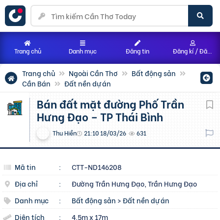
Trang chủ
Danh mục
Đăng tin
Đăng kí / Đăng nhập
Trang chủ
Ngoài Cần Thơ
Bất động sản
Cần Bán
Đất nền dự án
Bán đất mặt đường Phố Trần
Hưng Đạo – TP Thái Bình
Thu Hiền
21:10 18/03/26
631
Mã tin
:
CTT-ND146208
Địa chỉ
:
Đường Trần Hưng Đạo, Trần Hưng Đạo
Danh mục
:
Bất động sản
>
Đất nền dự án
Diện tích
:
4.5m x 17m