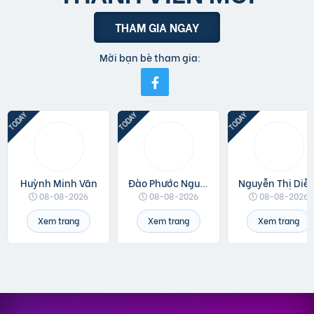
THAM GIA NGAY
Mời bạn bè tham gia:
Huỳnh Minh Văn
Đào Phước Nguyên
Nguyễn Thị 
08-08-2026
08-08-2026
08-08-2026
Xem trang
Xem trang
Xem trang