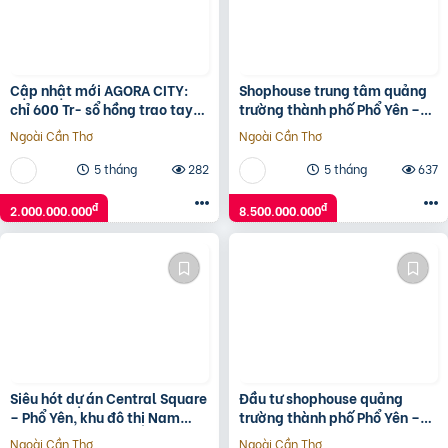
Cập nhật mới AGORA CITY:
Shophouse trung tâm quảng
chỉ 600 Tr- sổ hồng trao tay-
trường thành phố Phổ Yên –
không gốc & Hỗ trợ LS 24
Thái Nguyên
Ngoài Cần Thơ
Ngoài Cần Thơ
tháng.Vũ 0933910039
5 tháng
282
5 tháng
637
đ
đ
2.000.000.000
8.500.000.000
Siêu hót dự án Central Square
Đầu tư shophouse quảng
– Phổ Yên, khu đô thị Nam
trường thành phố Phổ Yên –
Thái – chủ đầu tư Taseco
tài sản truyền đời khẳng định
Ngoài Cần Thơ
Ngoài Cần Thơ