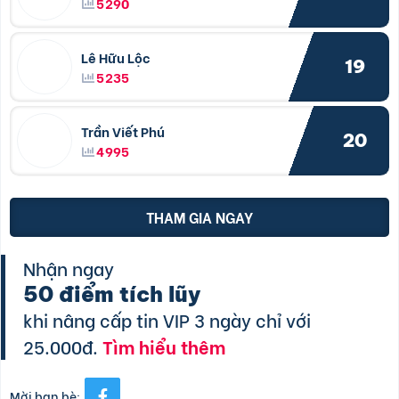
5290
Lê Hữu Lộc
19
5235
Trần Viết Phú
20
4995
THAM GIA NGAY
Nhận ngay
50 điểm tích lũy
khi nâng cấp tin VIP 3 ngày chỉ với
25.000đ.
Tìm hiểu thêm
Mời bạn bè: