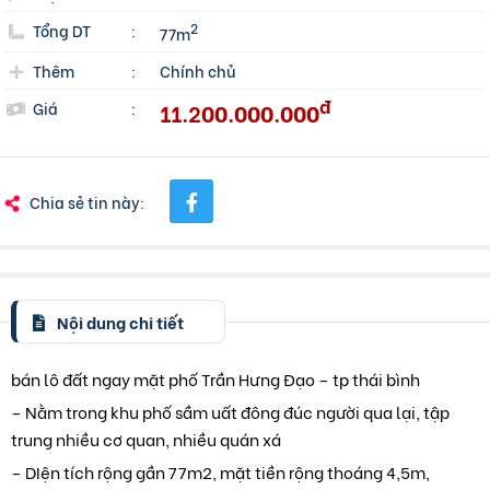
Tổng DT
:
2
77m
Thêm
:
Chính chủ
đ
11.200.000.000
Giá
:
Chia sẻ tin này:
Nội dung chi tiết
bán lô đất ngay mặt phố Trần Hưng Đạo – tp thái bình
– Nằm trong khu phố sầm uất đông đúc người qua lại, tập
trung nhiều cơ quan, nhiều quán xá
– DIện tích rộng gần 77m2, mặt tiền rộng thoáng 4,5m,