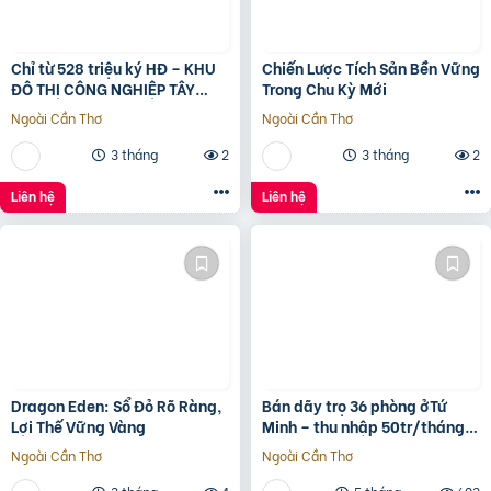
Chỉ từ 528 triệu ký HĐ – KHU
Chiến Lược Tích Sản Bền Vững
ĐÔ THỊ CÔNG NGHIỆP TÂY
Trong Chu Kỳ Mới
NAM TP.HCM
Ngoài Cần Thơ
Ngoài Cần Thơ
3 tháng
2
3 tháng
2
Liên hệ
Liên hệ
Dragon Eden: Sổ Đỏ Rõ Ràng,
Bán dãy trọ 36 phòng ởTứ
Lợi Thế Vững Vàng
Minh – thu nhập 50tr/tháng –
gần KCN Đại An
Ngoài Cần Thơ
Ngoài Cần Thơ