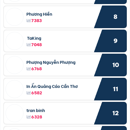
Phương Hiền
8
7383
TaKing
9
7048
Phượng Nguyễn Phượng
10
6768
In Ấn Quảng Cáo Cần Thơ
11
6582
tran binh
12
6328