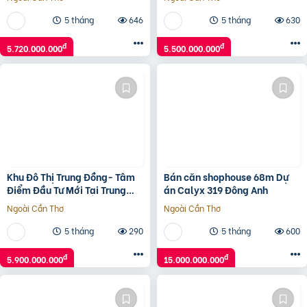
Land
đẳng cấp
5 tháng
646
5 tháng
630
đ
đ
5.720.000.000
5.500.000.000
Khu Đô Thị Trung Đồng- Tâm
Bán căn shophouse 68m Dự
Điểm Đầu Tư Mới Tại Trung
án Calyx 319 Đông Anh
Đồng – Việt Yên
Ngoài Cần Thơ
Ngoài Cần Thơ
5 tháng
290
5 tháng
600
đ
đ
5.900.000.000
15.000.000.000