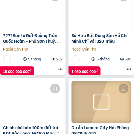
????Bán lô Đất Đường Trần
Sở Hữu Bất Động Sản Hồ Chí
Quốc Hoàn – Phố Sơn Thuỷ. LH
Minh Chỉ Với 320 Triệu
0905233234
Ngoài Cần Thơ
Ngoài Cần Thơ
5 tháng
289
5 tháng
585
đ
đ
15.000.000.000
1.050.000.000
Chính chủ bán 100m đất tại
Dự Án Lumera City Hải Phòng
KĐT Bảo Long, Hương Mạc, Từ
0973586483