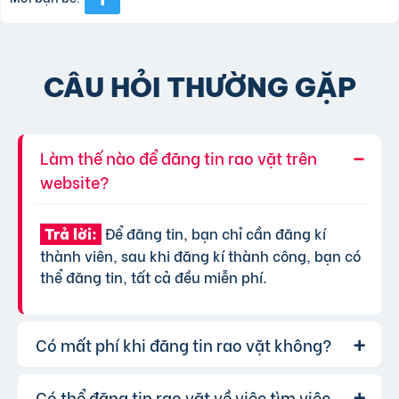
CÂU HỎI THƯỜNG GẶP
Làm thế nào để đăng tin rao vặt trên
website?
Để đăng tin, bạn chỉ cần đăng kí
Trả lời:
thành viên, sau khi đăng kí thành công, bạn có
thể đăng tin, tất cả đều miễn phí.
Có mất phí khi đăng tin rao vặt không?
Có thể đăng tin rao vặt về việc tìm việc
Chúng tôi cung cấp gói đăng tin miễn
Trả lời: