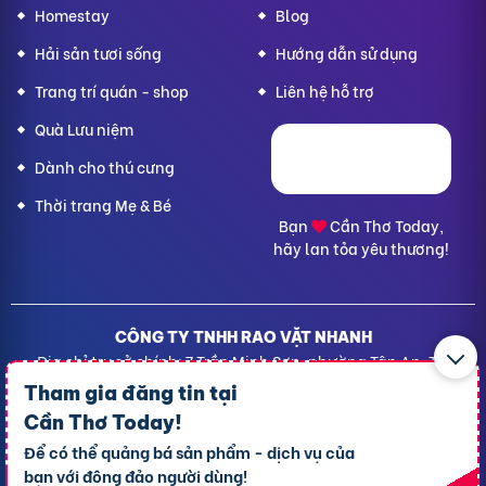
Homestay
Blog
Hải sản tươi sống
Hướng dẫn sử dụng
Trang trí quán - shop
Liên hệ hỗ trợ
Quà Lưu niệm
Dành cho thú cưng
Thời trang Mẹ & Bé
Bạn
Cần Thơ Today,
hãy lan tỏa yêu thương!
CÔNG TY TNHH RAO VẶT NHANH
Địa chỉ trụ sở chính: 7 Trần Minh Sơn, phường Tân An, TP.
Cần Thơ
Tham gia đăng tin tại
Giấy CNĐKDN: 1801717351 – Ngày cấp: 24/01/2022 - Cơ
Cần Thơ Today
!
quan cấp: Phòng Đăng ký kinh doanh – Sở kế hoạch và
Để có thể quảng bá sản phẩm - dịch vụ của
Đầu tư TP. Cần Thơ
bạn với đông đảo người dùng!
Liên hệ hỗ trợ
- Hotline:
09190.09290