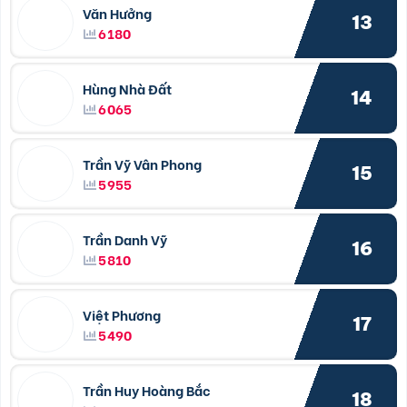
Văn Hưởng
13
6180
Hùng Nhà Đất
14
6065
Trần Vỹ Vân Phong
15
5955
Trần Danh Vỹ
16
5810
Việt Phương
17
5490
Trần Huy Hoàng Bắc
18