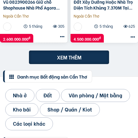
Vũ 0823900266 Giữ chỗ
Đất Xây Dưởng Hoặc Nhà Trọ
Shophouse Nhà Phố Agora
Diện Tích Khủng 7.370M Tại
City 6×18, khu mới TT Hành
Tân Hiệp Hớn Quản , Bình
Ngoài Cần Thơ
Ngoài Cần Thơ
Chính hiện hữu: 2.6 Tỷ (V)
Phước – Khu Công
5 tháng
305
5 tháng
625
đ
đ
2.600.000.000
4.500.000.000
XEM THÊM
Danh mục Bất động sản Cần Thơ
Nhà ở
Đất
Văn phòng / Mặt bằng
Kho bãi
Shop / Quán / Kiot
Các loại khác