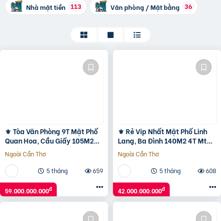
113
36
Nhà mặt tiền
Văn phòng / Mặt bằng
⚜️ Tòa Văn Phòng 9T Mặt Phố
⚜️ Rẻ Vip Nhất Mặt Phố Linh
Quan Hoa, Cầu Giấy 105M2
Lang, Ba Đình 140M2 4T Mt
Mt 5.5M, Chỉ 59 Tỷ ⚜️
16.5M, Chỉ 42 Tỷ ⚜️
Ngoài Cần Thơ
Ngoài Cần Thơ
5 tháng
659
5 tháng
608
đ
đ
59.000.000.000
42.000.000.000