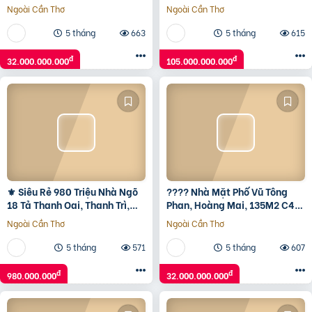
Gara Ô Tô, Sát Phố, Chỉ 32
Hàng 275M2 3T Mt 23M, 105
Ngoài Cần Thơ
Ngoài Cần Thơ
Tỷ????
Tỷ ????
5 tháng
663
5 tháng
615
đ
đ
32.000.000.000
105.000.000.000
⚜️ Siêu Rẻ 980 Triệu Nhà Ngõ
???? Nhà Mặt Phố Vũ Tông
18 Tả Thanh Oai, Thanh Trì,
Phan, Hoàng Mai, 135M2 C4
20M2 3 Tầng, Thổ Cư ⚜️
Mt 5M, Xây Tòa Đỉnh, Chỉ 32
Ngoài Cần Thơ
Ngoài Cần Thơ
Tỷ ????
5 tháng
571
5 tháng
607
đ
đ
980.000.000
32.000.000.000