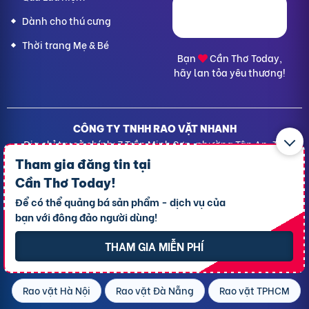
Dành cho thú cưng
Thời trang Mẹ & Bé
Bạn
Cần Thơ Today,
hãy lan tỏa yêu thương!
CÔNG TY TNHH RAO VẶT NHANH
Địa chỉ trụ sở chính: 7 Trần Minh Sơn, phường Tân An, TP.
Cần Thơ
Tham gia đăng tin tại
Giấy CNĐKDN: 1801717351 – Ngày cấp: 24/01/2022 - Cơ
Cần Thơ Today
!
quan cấp: Phòng Đăng ký kinh doanh – Sở kế hoạch và
Để có thể quảng bá sản phẩm - dịch vụ của
Đầu tư TP. Cần Thơ
bạn với đông đảo người dùng!
Liên hệ hỗ trợ
- Hotline:
09190.09290
Điều khoản
-
Quy chế hoạt động
THAM GIA MIỄN PHÍ
Chính sách giải quyết khiếu nại
Chính sách bảo mật thông tin
Rao vặt Hà Nội
Rao vặt Đà Nẵng
Rao vặt TPHCM