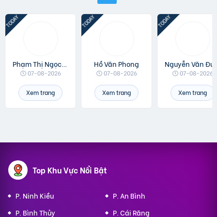
Phạm Thị Ngọc Linh
Hồ Văn Phong
Nguyễn 
07-08-2026
07-08-2026
07-08-2026
Xem trang
Xem trang
Xem trang
Top Khu Vực Nổi Bật
P. Ninh Kiều
P. An Bình
P. Bình Thủy
P. Cái Răng