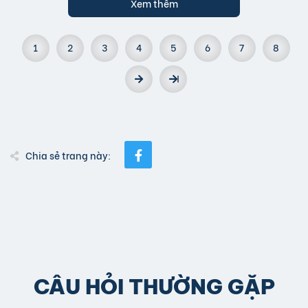
Xem thêm
1
2
3
4
5
6
7
8
Chia sẻ trang này:
CÂU HỎI THƯỜNG GẶP