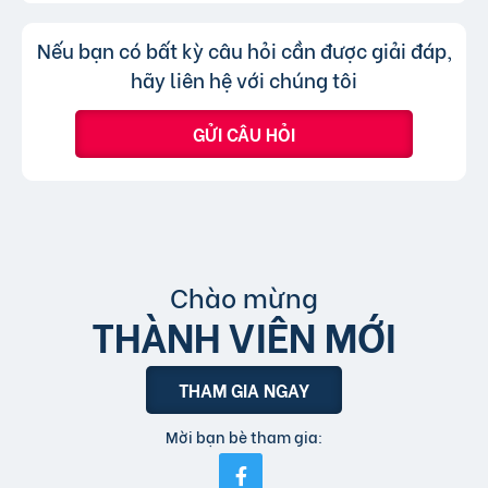
hình thức xem nhanh hoặc truy cập trực tiếp
Không, trang web chỉ chấp nhận các
Trả lời:
Nếu bạn có bất kỳ câu hỏi cần được giải đáp,
bài đăng.
tin đăng sử dụng tiếng Việt có dấu.
hãy liên hệ với chúng tôi
GỬI CÂU HỎI
Chào mừng
THÀNH VIÊN MỚI
THAM GIA NGAY
Mời bạn bè tham gia: