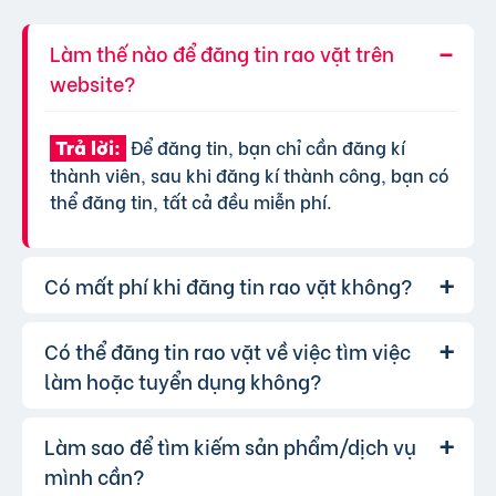
Làm thế nào để đăng tin rao vặt trên
website?
Để đăng tin, bạn chỉ cần đăng kí
Trả lời:
thành viên, sau khi đăng kí thành công, bạn có
thể đăng tin, tất cả đều miễn phí.
Có mất phí khi đăng tin rao vặt không?
Có thể đăng tin rao vặt về việc tìm việc
Chúng tôi cung cấp gói đăng tin miễn
Trả lời:
phí cơ bản cho tất cả người dùng. Tuy nhiên, để
làm hoặc tuyển dụng không?
tăng hiệu quả quảng cáo và được ưu tiên hiển
thị, bạn có thể lựa chọn các gói dịch vụ nâng
Làm sao để tìm kiếm sản phẩm/dịch vụ
Hoàn toàn có thể. Website của chúng
Trả lời:
cấp với chi phí hợp lý, xem thêm
phí dịch vụ tin
tôi hỗ trợ đăng tin tuyển dụng và tìm việc làm.
mình cần?
VIP
.