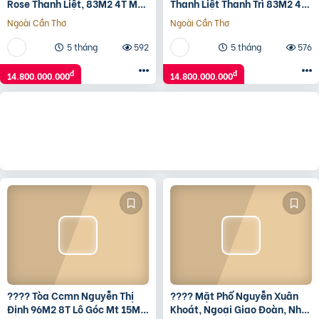
Rose Thanh Liệt, 83M2 4T Mt
Thanh Liệt Thanh Trì 83M2 4T
5M Chỉ 14.8 Tỷ ⚜️
Mt 5M Chỉ 14.8 Tỷ ⚜️
Ngoài Cần Thơ
Ngoài Cần Thơ
5 tháng
592
5 tháng
576
đ
đ
14.800.000.000
14.800.000.000
???? Tòa Ccmn Nguyễn Thị
???? Mặt Phố Nguyễn Xuân
Định 96M2 8T Lô Góc Mt 15M,
Khoát, Ngoại Giao Đoàn, Nhà