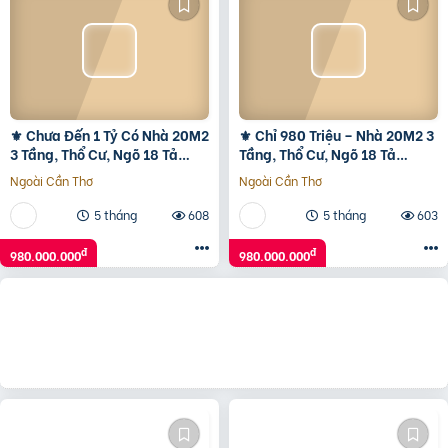
⚜️ Chưa Đến 1 Tỷ Có Nhà 20M2
⚜️ Chỉ 980 Triệu – Nhà 20M2 3
3 Tầng, Thổ Cư, Ngõ 18 Tả
Tầng, Thổ Cư, Ngõ 18 Tả
Thanh Oai, Thanh Trì, Ở Luôn
Thanh Oai, Thanh Trì ⚜️
Ngoài Cần Thơ
Ngoài Cần Thơ
⚜️
5 tháng
608
5 tháng
603
đ
đ
980.000.000
980.000.000