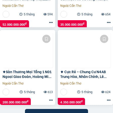
5T Thang Máy Mt 8M, Chỉ 52
85M2 Mt 5M, Chỉ 35 Tỷ ????
Ngoài Cần Thơ
Ngoài Cần Thơ
Tỷ ????
5 tháng
594
5 tháng
654
đ
đ
52.000.000.000
35.000.000.000
⚜️Sàn Thương Mại Tầng 1 N01
⚜️ Cực Rẻ – Chung Cư N4AB
Ngoại Giao Đoàn, Hoàng Minh
Trung Hòa, Nhân Chính, Lê
Thảo, 650M2, Chỉ 200 Tỷ ⚜️
Văn Lương 70m2 2PN+2WC,
Ngoài Cần Thơ
Ngoài Cần Thơ
Chỉ 4.35 TỶ ⚜️
5 tháng
613
5 tháng
624
đ
đ
200.000.000.000
4.350.000.000