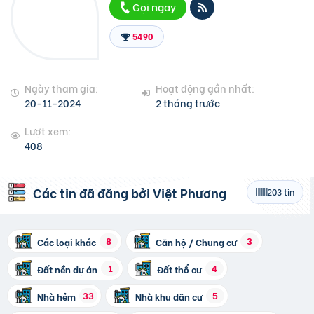
Gọi ngay
5490
Ngày tham gia:
Hoạt động gần nhất:
20-11-2024
2 tháng trước
Lượt xem:
408
Các tin đã đăng bởi
Việt Phương
203 tin
8
3
Các loại khác
Căn hộ / Chung cư
1
4
Đất nền dự án
Đất thổ cư
33
5
Nhà hẻm
Nhà khu dân cư