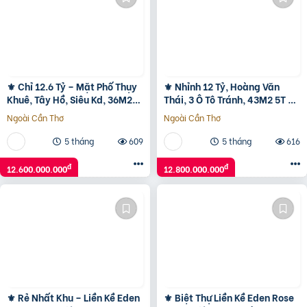
⚜️ Chỉ 12.6 Tỷ – Mặt Phố Thụy
⚜️ Nhỉnh 12 Tỷ, Hoàng Văn
Khuê, Tây Hồ, Siêu Kd, 36M2
Thái, 3 Ô Tô Tránh, 43M2 5T Mt
4T Mt 4.1M, Sđcc ⚜️
4M Đẹp Long Lanh ⚜️
Ngoài Cần Thơ
Ngoài Cần Thơ
5 tháng
609
5 tháng
616
đ
đ
12.600.000.000
12.800.000.000
⚜️ Rẻ Nhất Khu – Liền Kề Eden
⚜️ Biệt Thự Liền Kề Eden Rose