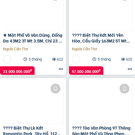
⚜️ Mặt Phố Võ Văn Dũng, Đống
???? Biệt Thự Kđt Mới Yên
Đa 43M2 3T Mt 3.5M, Chỉ 23 Tỷ
Hòa, Cầu Giấy 163M2 5T Mt
⚜️
8.5M, Chỉ 57 Tỷ ????
Ngoài Cần Thơ
Ngoài Cần Thơ
5 tháng
612
5 tháng
610
đ
đ
23.000.000.000
57.000.000.000
???? Biệt Thự Lk Kđt
???? Tòa Văn Phòng 9T Thông
Romantic Park, Tây Hồ, 112M2
Sàn Mặt Phố Vũ Tông Phan,