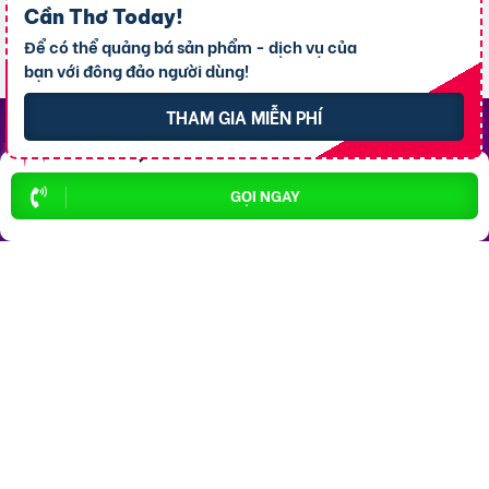
Cần Thơ Today
!
Để có thể quảng bá sản phẩm - dịch vụ của
bạn với đông đảo người dùng!
THAM GIA MIỄN PHÍ
Top Khu Vực Nổi Bật
GỌI NGAY
P. Ninh Kiều
P. An Bình
P. Bình Thủy
P. Cái Răng
P. Tân An
X. Thới Lai
P. Cái Khế
X. Vĩnh Thạnh
P. Hưng Phú
P. Ô Môn
Top 10 Khu Vực Bất động sản