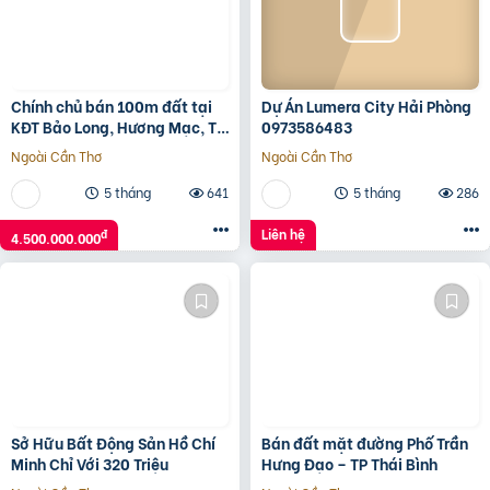
Chính chủ bán 100m đất tại
Dự Án Lumera City Hải Phòng
KĐT Bảo Long, Hương Mạc, Từ
0973586483
Sơn, Bắc Ninh giá đầu tư
Ngoài Cần Thơ
Ngoài Cần Thơ
5 tháng
641
5 tháng
286
Liên hệ
đ
4.500.000.000
Sở Hữu Bất Động Sản Hồ Chí
Bán đất mặt đường Phố Trần
Minh Chỉ Với 320 Triệu
Hưng Đạo – TP Thái Bình