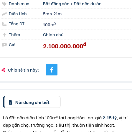
Danh mục
:
Bất động sản
>
Đất nền dự án
Diện tích
:
5m x 21m
Tổng DT
:
2
100m
Thêm
:
Chính chủ
đ
2.100.000.000
Giá
:
Chia sẻ tin này:
Nội dung chi tiết
Lô đất nền diện tích 100m² tại Láng Hòa Lạc, giá
2.15 tỷ
, vị trí
đẹp gần chợ, trường học, siêu thị, thuận tiện sinh hoạt.
Đường rộng, ô tô di chuyển dễ dàng, giao thông kết nối