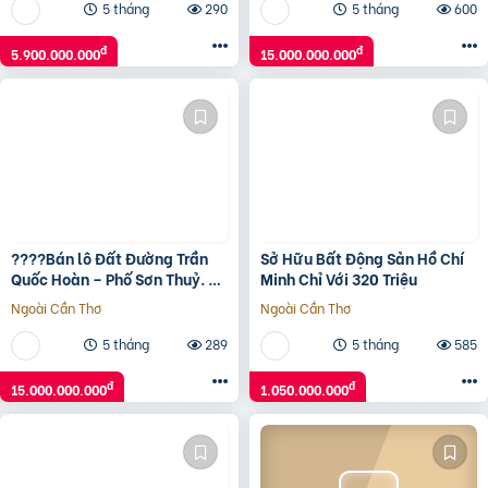
5 tháng
290
5 tháng
600
đ
đ
5.900.000.000
15.000.000.000
????Bán lô Đất Đường Trần
Sở Hữu Bất Động Sản Hồ Chí
Quốc Hoàn – Phố Sơn Thuỷ. LH
Minh Chỉ Với 320 Triệu
0905233234
Ngoài Cần Thơ
Ngoài Cần Thơ
5 tháng
289
5 tháng
585
đ
đ
15.000.000.000
1.050.000.000