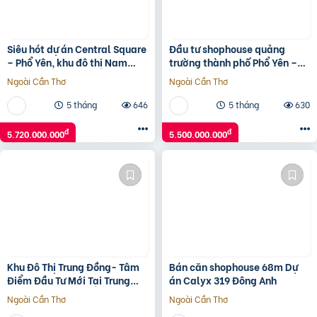
Siêu hót dự án Central Square
Đầu tư shophouse quảng
– Phổ Yên, khu đô thị Nam
trường thành phố Phổ Yên –
Thái – chủ đầu tư Taseco
tài sản truyền đời khẳng định
Ngoài Cần Thơ
Ngoài Cần Thơ
Land
đẳng cấp
5 tháng
646
5 tháng
630
đ
đ
5.720.000.000
5.500.000.000
Khu Đô Thị Trung Đồng- Tâm
Bán căn shophouse 68m Dự
Điểm Đầu Tư Mới Tại Trung
án Calyx 319 Đông Anh
Đồng – Việt Yên
Ngoài Cần Thơ
Ngoài Cần Thơ