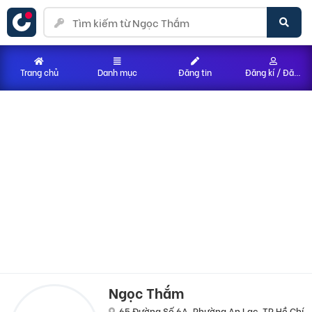
Trang chủ
Danh mục
Đăng tin
Đăng kí / Đăng nhập
Ngọc Thắm
65 Đường Số 6A, Phường An Lạc, TP Hồ Chí