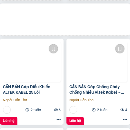
CẦN BÁN Cáp Điều Khiển
CẦN BÁN Cáp Chống Cháy
ALTEK KABEL 25 Lõi
Chống Nhiễu Altek Kabel –
Cáp PCCC Cho Công Trình
Ngoài Cần Thơ
Ngoài Cần Thơ
Hiện Đại
2 tuần
6
2 tuần
4
Liên hệ
Liên hệ