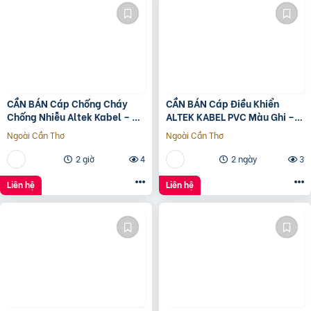
CẦN BÁN Cáp Chống Cháy
CẦN BÁN Cáp Điều Khiển
Chống Nhiễu Altek Kabel – Uy
ALTEK KABEL PVC Màu Ghi –
Tín, Chất Lượng Cao
Bền Bỉ, Dễ Thi Công
Ngoài Cần Thơ
Ngoài Cần Thơ
2 giờ
4
2 ngày
3
Liên hệ
Liên hệ