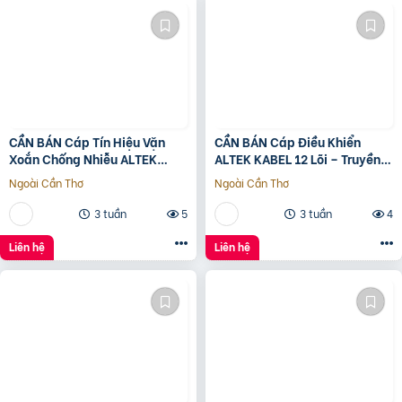
CẦN BÁN Cáp Tín Hiệu Vặn
CẦN BÁN Cáp Điều Khiển
Xoắn Chống Nhiễu ALTEK
ALTEK KABEL 12 Lõi – Truyền
KABEL
Tín Hiệu Ổn Định
Ngoài Cần Thơ
Ngoài Cần Thơ
3 tuần
5
3 tuần
4
Liên hệ
Liên hệ