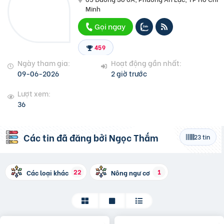
Minh
Gọi ngay
459
Ngày tham gia:
Hoạt động gần nhất:
09-06-2026
2 giờ trước
Lượt xem:
36
Các tin đã đăng bởi
Ngọc Thắm
23 tin
22
1
Các loại khác
Nông ngư cơ