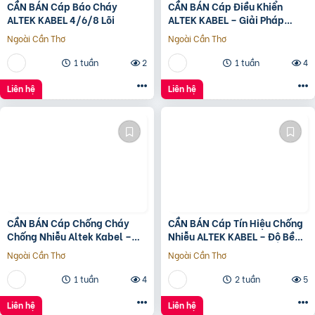
CẦN BÁN Cáp Báo Cháy
CẦN BÁN Cáp Điều Khiển
ALTEK KABEL 4/6/8 Lõi
ALTEK KABEL – Giải Pháp
Truyền Tín Hiệu Ổn Định
Ngoài Cần Thơ
Ngoài Cần Thơ
1 tuần
2
1 tuần
4
Liên hệ
Liên hệ
CẦN BÁN Cáp Chống Cháy
CẦN BÁN Cáp Tín Hiệu Chống
Chống Nhiễu Altek Kabel –
Nhiễu ALTEK KABEL – Độ Bền
Đáp Ứng Yêu Cầu Cho Hệ
Cao, Chống Nhiễu Tối Ưu
Ngoài Cần Thơ
Ngoài Cần Thơ
Thống PCCC
1 tuần
4
2 tuần
5
Liên hệ
Liên hệ