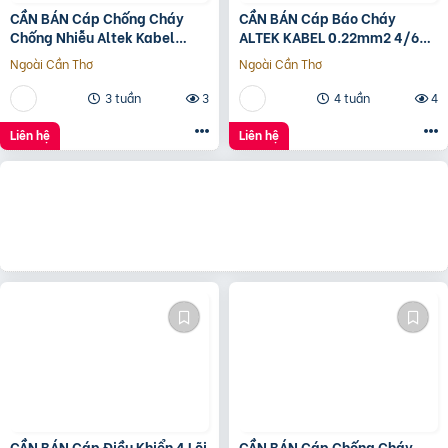
CẦN BÁN Cáp Chống Cháy
CẦN BÁN Cáp Báo Cháy
Chống Nhiễu Altek Kabel
ALTEK KABEL 0.22mm2 4/6/8
AL+GFT+E Chất Lượng Cao
lõi
Ngoài Cần Thơ
Ngoài Cần Thơ
3 tuần
3
4 tuần
4
Liên hệ
Liên hệ
CẦN BÁN Cáp Điều Khiển 4 Lõi
CẦN BÁN Cáp Chống Cháy