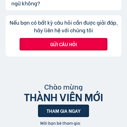
thông qua lượt nhấp và truy cập trực tiếp, có
ngữ không?
chuyên mục khác mà cần đăng tin mới.
nghĩa là khi người dùng nhấp vào tin đăng dưới
hình thức xem nhanh hoặc truy cập trực tiếp
Không, trang web chỉ chấp nhận các
Trả lời:
Nếu bạn có bất kỳ câu hỏi cần được giải đáp,
bài đăng.
tin đăng sử dụng tiếng Việt có dấu.
hãy liên hệ với chúng tôi
GỬI CÂU HỎI
Chào mừng
THÀNH VIÊN MỚI
THAM GIA NGAY
Mời bạn bè tham gia: