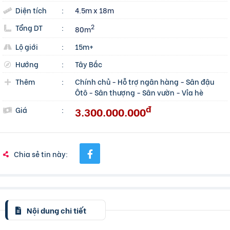
Diện tích
:
4.5m x 18m
Tổng DT
:
2
80m
Lộ giới
:
15m+
Hướng
:
Tây Bắc
Thêm
:
Chính chủ
-
Hỗ trợ ngân hàng
-
Sân đậu
Ôtô
-
Sân thượng
-
Sân vườn
-
Vỉa hè
đ
3.300.000.000
Giá
:
Chia sẻ tin này:
Nội dung chi tiết