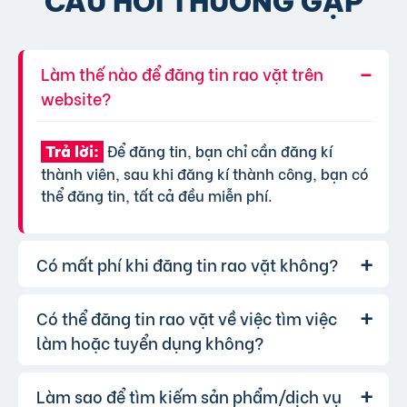
CÂU HỎI THƯỜNG GẶP
Làm thế nào để đăng tin rao vặt trên
website?
Để đăng tin, bạn chỉ cần đăng kí
Trả lời:
thành viên, sau khi đăng kí thành công, bạn có
thể đăng tin, tất cả đều miễn phí.
Có mất phí khi đăng tin rao vặt không?
Có thể đăng tin rao vặt về việc tìm việc
Chúng tôi cung cấp gói đăng tin miễn
Trả lời:
phí cơ bản cho tất cả người dùng. Tuy nhiên, để
làm hoặc tuyển dụng không?
tăng hiệu quả quảng cáo và được ưu tiên hiển
thị, bạn có thể lựa chọn các gói dịch vụ nâng
Làm sao để tìm kiếm sản phẩm/dịch vụ
Hoàn toàn có thể. Website của chúng
Trả lời:
cấp với chi phí hợp lý, xem thêm
phí dịch vụ tin