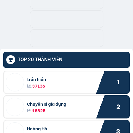
TOP 20 THÀNH VIÊN
trần hiền
1
37136
Chuyên sỉ gia dụng
2
18825
Hoàng Hà
3