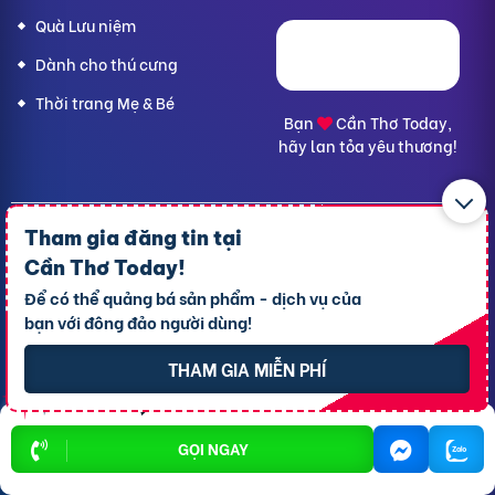
Quà Lưu niệm
Dành cho thú cưng
Thời trang Mẹ & Bé
Bạn
Cần Thơ Today,
hãy lan tỏa yêu thương!
Tham gia đăng tin tại
CÔNG TY TNHH RAO VẶT NHANH
Địa chỉ trụ sở chính: 7 Trần Minh Sơn, phường Tân An, TP.
Cần Thơ Today
!
Cần Thơ
Để có thể quảng bá sản phẩm - dịch vụ của
Giấy CNĐKDN: 1801717351 – Ngày cấp: 24/01/2022 - Cơ
bạn với đông đảo người dùng!
quan cấp: Phòng Đăng ký kinh doanh – Sở kế hoạch và
Đầu tư TP. Cần Thơ
THAM GIA MIỄN PHÍ
Liên hệ hỗ trợ
- Hotline:
09190.09290
Điều khoản
-
Quy chế hoạt động
Chính sách giải quyết khiếu nại
GỌI NGAY
Chính sách bảo mật thông tin
Rao vặt Hà Nội
Rao vặt Đà Nẵng
Rao vặt TPHCM