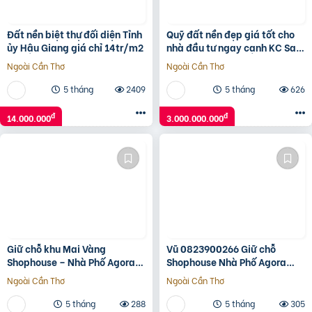
Đất nền biệt thự đối diện Tỉnh
Quỹ đất nền đẹp giá tốt cho
ủy Hậu Giang giá chỉ 14tr/m2
nhà đầu tư ngay cạnh KC Sam
Sung. Tiềm năng sinh lời vượt
Ngoài Cần Thơ
Ngoài Cần Thơ
trội.
5 tháng
2409
5 tháng
626
đ
đ
14.000.000
3.000.000.000
Giữ chỗ khu Mai Vàng
Vũ 0823900266 Giữ chỗ
Shophouse – Nhà Phố Agora
Shophouse Nhà Phố Agora
City 6×18, ngay TT Hành
City 6×18, khu mới TT Hành
Ngoài Cần Thơ
Ngoài Cần Thơ
Chính hiện hữu: 0938230002
Chính hiện hữu: 2.6 Tỷ (V)
5 tháng
288
5 tháng
305