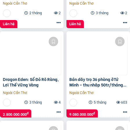
NAM TP.HCM
Ngoài Cần Thơ
Ngoài Cần Thơ
2 tháng
2
3 tháng
2
Liên hệ
Liên hệ
Dragon Eden: Sổ Đỏ Rõ Ràng,
Bán dãy trọ 36 phòng ởTứ
Lợi Thế Vững Vàng
Minh – thu nhập 50tr/tháng –
gần KCN Đại An
Ngoài Cần Thơ
Ngoài Cần Thơ
3 tháng
4
5 tháng
603
đ
đ
2.800.000.000
9.080.000.000