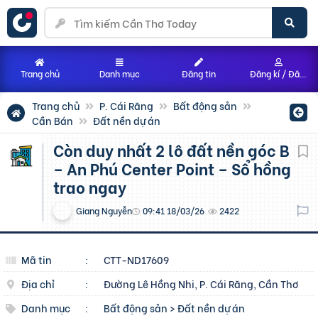
Trang chủ
Danh mục
Đăng tin
Đăng kí / Đăng nhập
Trang chủ
P. Cái Răng
Bất động sản
Cần Bán
Đất nền dự án
Còn duy nhất 2 lô đất nền góc B
– An Phú Center Point – Sổ hồng
trao ngay
Giang Nguyễn
09:41 18/03/26
2422
Mã tin
:
CTT-ND17609
Địa chỉ
:
Đường Lê Hồng Nhi, P. Cái Răng, Cần Thơ
Danh mục
:
Bất động sản
>
Đất nền dự án