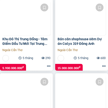
Khu Đô Thị Trung Đồng- Tâm
Bán căn shophouse 68m Dự
Điểm Đầu Tư Mới Tại Trung
án Calyx 319 Đông Anh
Đồng – Việt Yên
Ngoài Cần Thơ
Ngoài Cần Thơ
5 tháng
290
5 tháng
600
đ
đ
5.900.000.000
15.000.000.000