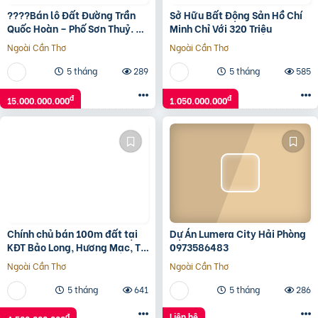
????Bán lô Đất Đường Trần
Sở Hữu Bất Động Sản Hồ Chí
Quốc Hoàn – Phố Sơn Thuỷ. LH
Minh Chỉ Với 320 Triệu
0905233234
Ngoài Cần Thơ
Ngoài Cần Thơ
5 tháng
289
5 tháng
585
đ
đ
15.000.000.000
1.050.000.000
Chính chủ bán 100m đất tại
Dự Án Lumera City Hải Phòng
KĐT Bảo Long, Hương Mạc, Từ
0973586483
Sơn, Bắc Ninh giá đầu tư
Ngoài Cần Thơ
Ngoài Cần Thơ
5 tháng
641
5 tháng
286
Liên hệ
đ