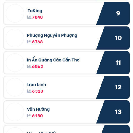
TaKing
9
7048
Phượng Nguyễn Phượng
10
6768
In Ấn Quảng Cáo Cần Thơ
11
6562
tran binh
12
6328
Văn Hưởng
13
6180