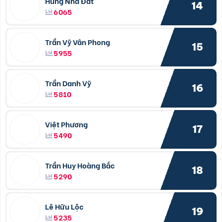
Hùng Nhà Đất
14
6065
Trần Vỹ Vân Phong
15
5955
Trần Danh Vỹ
16
5810
Việt Phương
17
5490
Trần Huy Hoàng Bắc
18
5290
Lê Hữu Lộc
19
5235