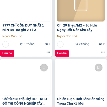
???? CHỈ CÒN DUY NHẤT 1
Chỉ 29 Triệu/M2 – Sở Hữu
NỀN B4-86 giá 2 TỶ 3
Ngay Đất Nền Khu Tây
Ngoài Cần Thơ
Ngoài Cần Thơ
1 tháng
1
2 tháng
2
Liên hệ
Liên hệ
Chỉ từ 528 triệu ký HĐ – KHU
Chiến Lược Tích Sản Bền Vững
ĐÔ THỊ CÔNG NGHIỆP TÂY
Trong Chu Kỳ Mới