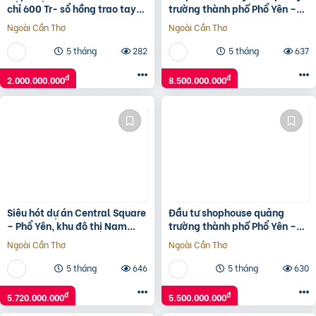
chỉ 600 Tr- sổ hồng trao tay-
trường thành phố Phổ Yên –
không gốc & Hỗ trợ LS 24
Thái Nguyên
Ngoài Cần Thơ
Ngoài Cần Thơ
tháng.Vũ 0933910039
5 tháng
282
5 tháng
637
đ
đ
2.000.000.000
8.500.000.000
Siêu hót dự án Central Square
Đầu tư shophouse quảng
– Phổ Yên, khu đô thị Nam
trường thành phố Phổ Yên –
Thái – chủ đầu tư Taseco
tài sản truyền đời khẳng định
Ngoài Cần Thơ
Ngoài Cần Thơ
Land
đẳng cấp
5 tháng
646
5 tháng
630
đ
đ
5.720.000.000
5.500.000.000