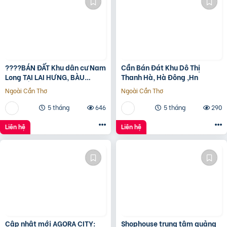
????BÁN ĐẤT Khu dân cư Nam
Cần Bán Đát Khu Dô Thị
Long TẠI LAI HƯNG, BÀU
Thanh Hà, Hà Đông ,Hn
BÀNG, BÌNH DƯƠNG????
Ngoài Cần Thơ
Ngoài Cần Thơ
5 tháng
646
5 tháng
290
Liên hệ
Liên hệ
Cập nhật mới AGORA CITY:
Shophouse trung tâm quảng