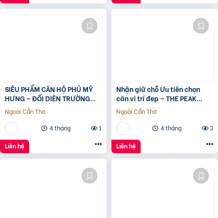
SIÊU PHẨM CĂN HỘ PHÚ MỸ
Nhận giữ chỗ Ưu tiên chọn
HƯNG – ĐỐI DIỆN TRƯỜNG
căn vị trí đẹp – THE PEAK
ĐINH THIỆN LÝ – DT 95M2 –
GARDEN của Hưng Lộc Phát
Ngoài Cần Thơ
Ngoài Cần Thơ
GIÁ 9. x TỶ.
4 tháng
1
4 tháng
3
Liên hệ
Liên hệ