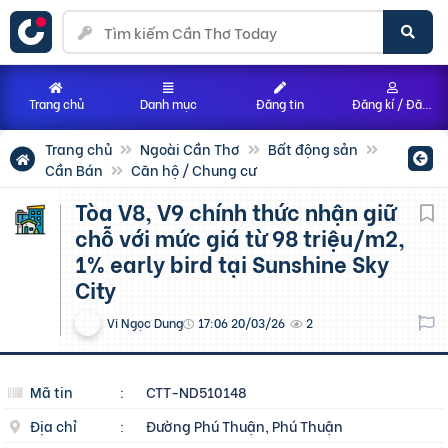
Trang chủ
Danh mục
Đăng tin
Đăng kí / Đăng nhập
Trang chủ
Ngoài Cần Thơ
Bất động sản
Cần Bán
Căn hộ / Chung cư
Tòa V8, V9 chính thức nhận giữ
chỗ với mức giá từ 98 triệu/m2,
1% early bird tại Sunshine Sky
City
Vi Ngọc Dung
17:06 20/03/26
2
Mã tin
:
CTT-ND510148
Địa chỉ
:
Đường Phú Thuận, Phú Thuận