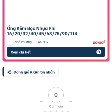
Ống Kẽm Bọc Nhựa Phi
16/20/32/40/45/63/75/90/114
Nhã Phương
đ
339
100.000
Xem chi tiết
Đánh giá & Gửi tin nhắn
0
Đánh giá