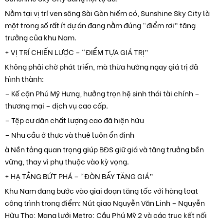
Nằm tại vị trí ven sông Sài Gòn hiếm có, Sunshine Sky City là
một trong số rất ít dự án đang nằm đúng “điểm rơi” tăng
trưởng của khu Nam.
+ VỊ TRÍ CHIẾN LƯỢC – “ĐIỂM TỰA GIÁ TRỊ”
Không phải chờ phát triển, mà thừa hưởng ngay giá trị đã
hình thành:
– Kế cận Phú Mỹ Hưng, hưởng trọn hệ sinh thái tài chính –
thương mại – dịch vụ cao cấp.
– Tệp cư dân chất lượng cao đã hiện hữu
– Nhu cầu ở thực và thuê luôn ổn định
à Nền tảng quan trọng giúp BĐS giữ giá và tăng trưởng bền
vững, thay vì phụ thuộc vào kỳ vọng.
+ HẠ TẦNG BỨT PHÁ – “ĐÒN BẨY TĂNG GIÁ”
Khu Nam đang bước vào giai đoạn tăng tốc với hàng loạt
công trình trọng điểm: Nút giao Nguyễn Văn Linh – Nguyễn
Hữu Thọ; Mạng lưới Metro; Cầu Phú Mỹ 2 và các trục kết nối