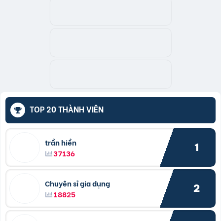
TOP 20 THÀNH VIÊN
trần hiền
1
37136
Chuyên sỉ gia dụng
2
18825