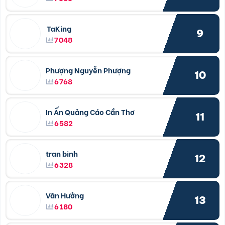
TaKing
9
7048
Phượng Nguyễn Phượng
10
6768
In Ấn Quảng Cáo Cần Thơ
11
6582
tran binh
12
6328
Văn Hưởng
13
6180