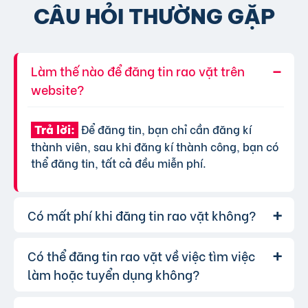
CÂU HỎI THƯỜNG GẶP
Làm thế nào để đăng tin rao vặt trên
website?
Để đăng tin, bạn chỉ cần đăng kí
Trả lời:
thành viên, sau khi đăng kí thành công, bạn có
thể đăng tin, tất cả đều miễn phí.
Có mất phí khi đăng tin rao vặt không?
Có thể đăng tin rao vặt về việc tìm việc
Chúng tôi cung cấp gói đăng tin miễn
Trả lời:
phí cơ bản cho tất cả người dùng. Tuy nhiên, để
làm hoặc tuyển dụng không?
tăng hiệu quả quảng cáo và được ưu tiên hiển
thị, bạn có thể lựa chọn các gói dịch vụ nâng