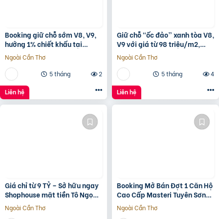
Booking giữ chỗ sớm V8, V9,
Giữ chỗ “ốc đảo” xanh tòa V8,
hưởng 1% chiết khấu tại
V9 với giá từ 98 triệu/m2,
Sunshine Sky City để đón đầu
hưởng 1% chiết khấu booking
Ngoài Cần Thơ
Ngoài Cần Thơ
hạ tầng phát triển
sớm tại
5 tháng
2
5 tháng
4
Liên hệ
Liên hệ
Giá chỉ từ 9 TỶ – Sở hữu ngay
Booking Mở Bán Đợt 1 Căn Hộ
Shophouse mặt tiền Tô Ngọc
Cao Cấp Masteri Tuyên Sơn
Vân, ngay vành đai 2
Đà Nẵng Chiết Khấu Khủng
Ngoài Cần Thơ
Ngoài Cần Thơ
Lên Đến 19%