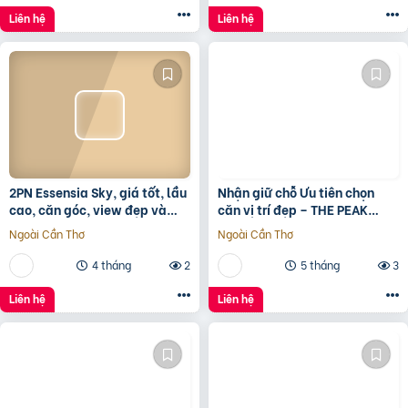
Liên hệ
Liên hệ
2PN Essensia Sky, giá tốt, lầu
Nhận giữ chỗ Ưu tiên chọn
cao, căn góc, view đẹp và
căn vị trí đẹp – THE PEAK
thoáng giá chỉ 6 tỷ 780 chưa
GARDEN của Hưng Lộc Phát
Ngoài Cần Thơ
Ngoài Cần Thơ
KPBTthích hợp
4 tháng
2
5 tháng
3
Liên hệ
Liên hệ