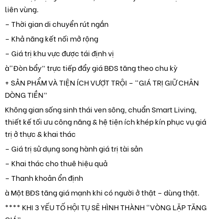
liên vùng.
– Thời gian di chuyển rút ngắn
– Khả năng kết nối mở rộng
– Giá trị khu vực được tái định vị
à“Đòn bẩy” trực tiếp đẩy giá BĐS tăng theo chu kỳ
+ SẢN PHẨM VÀ TIỆN ÍCH VƯỢT TRỘI – “GIÁ TRỊ GIỮ CHÂN
DÒNG TIỀN”
Không gian sống sinh thái ven sông, chuẩn Smart Living,
thiết kế tối ưu công năng & hệ tiện ích khép kín phục vụ giá
trị ở thực & khai thác
– Giá trị sử dụng song hành giá trị tài sản
– Khai thác cho thuê hiệu quả
– Thanh khoản ổn định
à Một BĐS tăng giá mạnh khi có người ở thật – dùng thật.
**** KHI 3 YẾU TỐ HỘI TỤ SẼ HÌNH THÀNH “VÒNG LẶP TĂNG