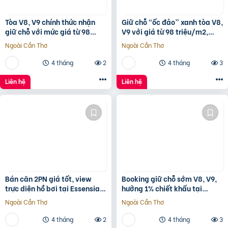
Tòa V8, V9 chính thức nhận
Giữ chỗ “ốc đảo” xanh tòa V8,
giữ chỗ với mức giá từ 98
V9 với giá từ 98 triệu/m2,
triệu/m2, 1% early bird tại
hưởng 1% chiết khấu booking
Ngoài Cần Thơ
Ngoài Cần Thơ
Sunshine Sky City
sớm tại
4 tháng
2
4 tháng
3
Liên hệ
Liên hệ
Bán căn 2PN giá tốt, view
Booking giữ chỗ sớm V8, V9,
trực diện hồ bơi tại Essensia
hưởng 1% chiết khấu tại
Sky với giá chỉ 5,6 tỷ
Sunshine Sky City để đón đầu
Ngoài Cần Thơ
Ngoài Cần Thơ
hạ tầng phát triển
4 tháng
2
4 tháng
3