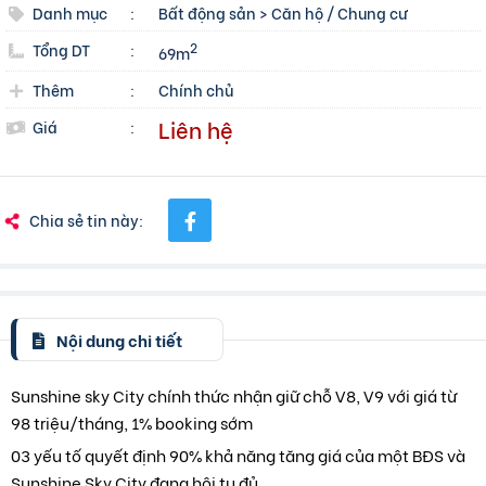
Danh mục
:
Bất động sản
>
Căn hộ / Chung cư
Tổng DT
:
2
69m
Thêm
:
Chính chủ
Liên hệ
Giá
:
Chia sẻ tin này:
Nội dung chi tiết
Sunshine sky City chính thức nhận giữ chỗ V8, V9 với giá từ
98 triệu/tháng, 1% booking sớm
03 yếu tố quyết định 90% khả năng tăng giá của một BĐS và
Sunshine Sky City đang hội tụ đủ.