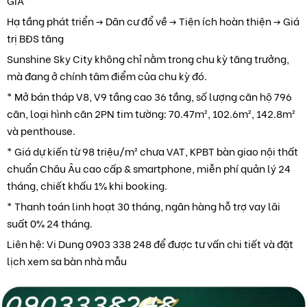
GIÁ”
Hạ tầng phát triển -> Dân cư đổ về -> Tiện ích hoàn thiện -> Giá
trị BĐS tăng
Sunshine Sky City không chỉ nằm trong chu kỳ tăng trưởng,
mà đang ở chính tâm điểm của chu kỳ đó.
* Mở bán tháp V8, V9 tầng cao 36 tầng, số lượng căn hộ 796
căn, loại hình căn 2PN tim tường: 70.47m², 102.6m², 142.8m²
và penthouse.
* Giá dự kiến từ 98 triệu/m² chưa VAT, KPBT bàn giao nội thất
chuẩn Châu Âu cao cấp & smartphone, miễn phí quản lý 24
tháng, chiết khấu 1% khi booking.
* Thanh toán linh hoạt 30 tháng, ngân hàng hỗ trợ vay lãi
suất 0% 24 tháng.
Liên hệ: Vi Dung 0903 338 248 để được tư vấn chi tiết và đặt
lịch xem sa bàn nhà mẫu