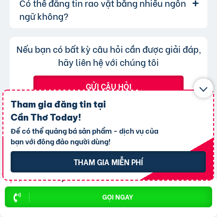
Có thể đăng tin rao vặt bằng nhiều ngôn
Lượt xem của tin đăng được đo lường
Trả lời:
khả năng hiển thị.
bạn chỉ không thể chuyển tin đăng sang
thông qua lượt nhấp và truy cập trực tiếp, có
ngữ không?
chuyên mục khác mà cần đăng tin mới.
nghĩa là khi người dùng nhấp vào tin đăng dưới
hình thức xem nhanh hoặc truy cập trực tiếp
Không, trang web chỉ chấp nhận các
Trả lời:
Nếu bạn có bất kỳ câu hỏi cần được giải đáp,
bài đăng.
tin đăng sử dụng tiếng Việt có dấu.
hãy liên hệ với chúng tôi
GỬI CÂU HỎI
Tham gia đăng tin tại
Cần Thơ Today
!
Để có thể quảng bá sản phẩm - dịch vụ của
bạn với đông đảo người dùng!
Chào mừng
THAM GIA MIỄN PHÍ
THÀNH VIÊN MỚI
GỌI NGAY
THAM GIA NGAY