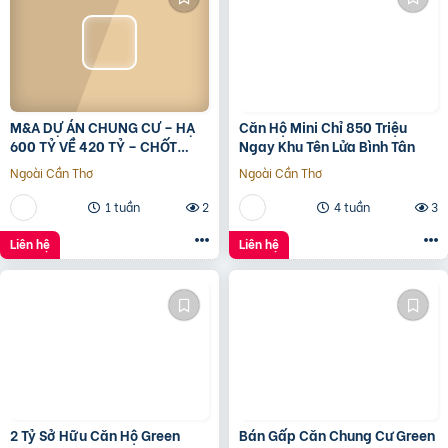
M&A DỰ ÁN CHUNG CƯ – HẠ
Căn Hộ Mini Chỉ 850 Triệu
600 TỶ VỀ 420 TỶ – CHỐT
Ngay Khu Tên Lửa Bình Tân
LVCC
Ngoài Cần Thơ
Ngoài Cần Thơ
1 tuần
2
4 tuần
3
Liên hệ
Liên hệ
2 Tỷ Sở Hữu Căn Hộ Green
Bán Gấp Căn Chung Cư Green