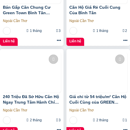
Bán Gấp Căn Chung Cư
Căn Hộ Giá Rẻ Cuối Cung
Green Town Bình Tân
Của Bình Tân
2Pn+1Nvs 2 Tỷ 2
Ngoài Cần Thơ
Ngoài Cần Thơ
1 tháng
3
1 tháng
2
Liên hệ
Liên hệ
240 Triệu Đã Sở Hữu Căn Hộ
Giá chỉ từ 54 triệu/m² Căn Hộ
Ngay Trung Tâm Hành Chính
Cuối Cùng của GREEN
Bình Tân
TOWN BÌNH TÂN
Ngoài Cần Thơ
Ngoài Cần Thơ
2 tháng
3
2 tháng
1