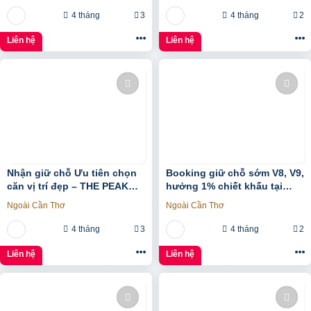
4 tháng
3
4 tháng
2
Liên hệ
Liên hệ
Nhận giữ chỗ Ưu tiên chọn
Booking giữ chỗ sớm V8, V9,
căn vị trí đẹp – THE PEAK
hưởng 1% chiết khấu tại
GARDEN của Hưng Lộc Phát
Sunshine Sky City để đón
Ngoài Cần Thơ
Ngoài Cần Thơ
đầu hạ tầng phát triển
4 tháng
3
4 tháng
2
Liên hệ
Liên hệ