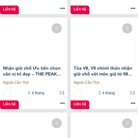
Liên hệ
Liên hệ
Nhận giữ chỗ Ưu tiên chọn
Tòa V8, V9 chính thức nhận
căn vị trí đẹp – THE PEAK
giữ chỗ với mức giá từ 98
GARDEN của Hưng Lộc Phát
triệu/m2, 1% early bird tại
Ngoài Cần Thơ
Ngoài Cần Thơ
Sunshine Sky City
4 tháng
3
4 tháng
2
Liên hệ
Liên hệ