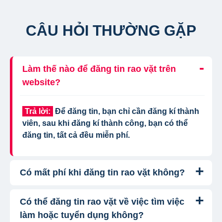
CÂU HỎI THƯỜNG GẶP
Làm thế nào để đăng tin rao vặt trên
website?
Trả lời:
Để đăng tin, bạn chỉ cần đăng kí thành
viên, sau khi đăng kí thành công, bạn có thể
đăng tin, tất cả đều miễn phí.
Có mất phí khi đăng tin rao vặt không?
Có thể đăng tin rao vặt về việc tìm việc
Trả lời:
Chúng tôi cung cấp gói đăng tin miễn
phí cơ bản cho tất cả người dùng. Tuy nhiên, để
làm hoặc tuyển dụng không?