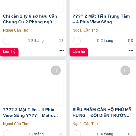
Chỉ cần 2 tỷ 6 sở hữu Căn
???? 2 Mặt Tiền Trung Tâm
Chung Cư 2 Phòng ngủ
– 4 Phía View Sông
Ngay Bình Tân gần Aeon
Panorama ???? – Metro
Ngoài Cần Thơ
Ngoài Cần Thơ
Tân Phú
Ngay Trước Mặt ???? – Full
Nội Thất
2 tháng
2
2 tháng
3
Liên hệ
Liên hệ
???? 2 Mặt Tiền – 4 Phía
SIÊU PHẨM CĂN HỘ PHÚ MỸ
View Sông ???? – Metro
HƯNG – ĐỐI DIỆN TRƯỜNG
Ngay Trước Mặt ???? – Full
ĐINH THIỆN LÝ – DT 95M2 –
Ngoài Cần Thơ
Ngoài Cần Thơ
Nội Thất Smart Home
GIÁ 9. x TỶ.
Samsung ????
2 tháng
3
4 tháng
1