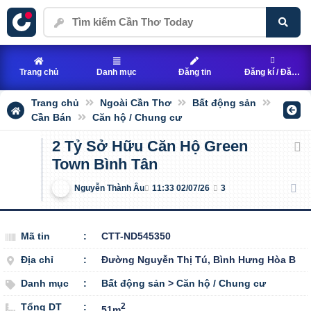
Trang chủ
Danh mục
Đăng tin
Đăng kí / Đăng nhập
Trang chủ
Ngoài Cần Thơ
Bất động sản
Cần Bán
Căn hộ / Chung cư
2 Tỷ Sở Hữu Căn Hộ Green
Town Bình Tân
Nguyễn Thành Âu
11:33 02/07/26
3
Mã tin
:
CTT-ND545350
Địa chỉ
:
Đường Nguyễn Thị Tú, Bình Hưng Hòa B
Danh mục
:
Bất động sản
>
Căn hộ / Chung cư
Tổng DT
:
2
51m