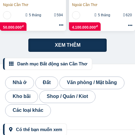
Ngọc Vân, ngay vành đai 2
Sơn Đà Nẵng Chiết Khấu
Ngoài Cần Thơ
Ngoài Cần Thơ
Khủng Lên Đến 19%
5 tháng
594
5 tháng
620
đ
đ
50.000.000
4.100.000.000
XEM THÊM
Danh mục Bất động sản Cần Thơ
Nhà ở
Đất
Văn phòng / Mặt bằng
Kho bãi
Shop / Quán / Kiot
Các loại khác
Có thể bạn muốn xem