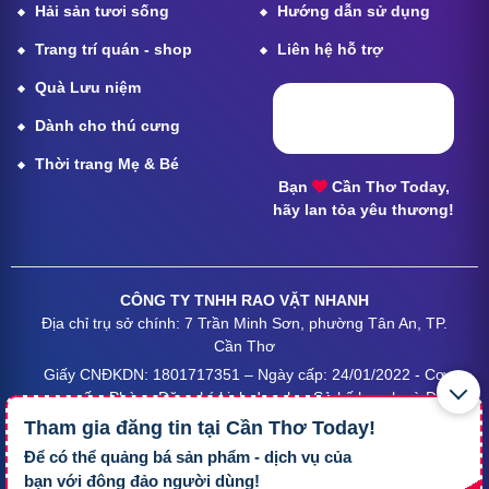
Hải sản tươi sống
Hướng dẫn sử dụng
Trang trí quán - shop
Liên hệ hỗ trợ
Quà Lưu niệm
Dành cho thú cưng
Thời trang Mẹ & Bé
Bạn
Cần Thơ Today,
hãy lan tỏa yêu thương!
CÔNG TY TNHH RAO VẶT NHANH
Địa chỉ trụ sở chính: 7 Trần Minh Sơn, phường Tân An, TP.
Cần Thơ
Giấy CNĐKDN: 1801717351 – Ngày cấp: 24/01/2022 - Cơ
quan cấp: Phòng Đăng ký kinh doanh – Sở kế hoạch và Đầu
tư TP. Cần Thơ
Tham gia đăng tin tại
Cần Thơ Today
!
Liên hệ hỗ trợ
- Hotline:
09190.09290
Để có thể quảng bá sản phẩm - dịch vụ của
Điều khoản
-
Quy chế hoạt động
bạn với đông đảo người dùng!