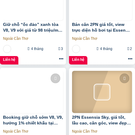
Giữ chỗ “ốc đảo” xanh tòa
Bán căn 2PN giá tốt, view
V8, V9 với giá từ 98 triệu/m2,
trực diện hồ bơi tại Essensia
hưởng 1% chiết khấu
Sky với giá chỉ 5,6 tỷ
Ngoài Cần Thơ
Ngoài Cần Thơ
booking sớm tại
4 tháng
3
4 tháng
2
Liên hệ
Liên hệ
Booking giữ chỗ sớm V8, V9,
2PN Essensia Sky, giá tốt,
hưởng 1% chiết khấu tại
lầu cao, căn góc, view đẹp
Sunshine Sky City để đón
và thoáng giá chỉ 6 tỷ 780
Ngoài Cần Thơ
Ngoài Cần Thơ
đầu hạ tầng phát triển
chưa KPBTthích hợp