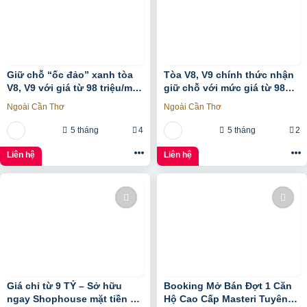
Giữ chỗ “ốc đảo” xanh tòa
Tòa V8, V9 chính thức nhận
V8, V9 với giá từ 98 triệu/m2,
giữ chỗ với mức giá từ 98
hưởng 1% chiết khấu
triệu/m2, 1% early bird tại
Ngoài Cần Thơ
Ngoài Cần Thơ
booking sớm tại
Sunshine Sky City
5 tháng
4
5 tháng
2
Liên hệ
Liên hệ
Giá chỉ từ 9 TỶ – Sở hữu
Booking Mở Bán Đợt 1 Căn
ngay Shophouse mặt tiền Tô
Hộ Cao Cấp Masteri Tuyên