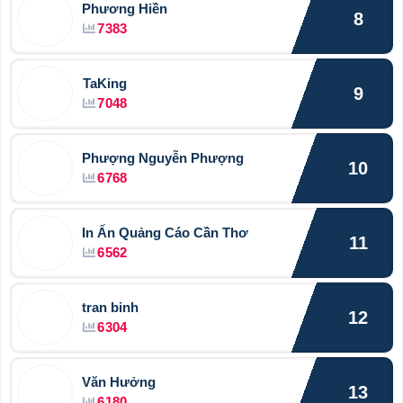
Phương Hiền
8
7383
TaKing
9
7048
Phượng Nguyễn Phượng
10
6768
In Ấn Quảng Cáo Cần Thơ
11
6562
tran binh
12
6304
Văn Hưởng
13
6180