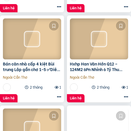
Liên hệ
Liên hệ
Bán căn nhà cấp 4 kiệt Bùi
Hxhp Han Văn Hớn Q12 –
trung Lập gần chợ 1-5 ✅Diện
124M2 6Pn Nhỉnh 6 Tỷ Thu
tích 5*22 ✅Hướng Tây Bắc
15Tr/Tháng
Ngoài Cần Thơ
Ngoài Cần Thơ
✅Đường oto thông
2 tháng
1
2 tháng
1
Liên hệ
Liên hệ