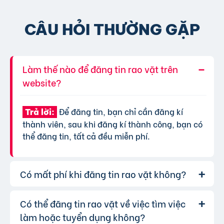
CÂU HỎI THƯỜNG GẶP
Làm thế nào để đăng tin rao vặt trên
website?
Để đăng tin, bạn chỉ cần đăng kí
Trả lời:
thành viên, sau khi đăng kí thành công, bạn có
thể đăng tin, tất cả đều miễn phí.
Có mất phí khi đăng tin rao vặt không?
Có thể đăng tin rao vặt về việc tìm việc
Chúng tôi cung cấp gói đăng tin miễn
Trả lời:
phí cơ bản cho tất cả người dùng. Tuy nhiên, để
làm hoặc tuyển dụng không?