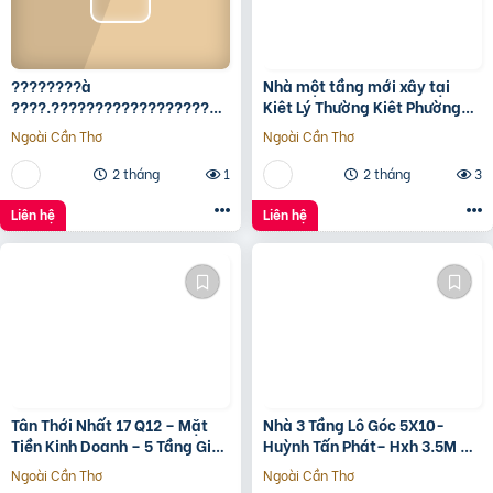
????????à
Nhà một tầng mới xây tại
????.????????????????????,
Kiêt Lý Thường Kiêt Phường
???????????????? ????
nam Đông Hà Quảng Trị
Ngoài Cần Thơ
Ngoài Cần Thơ
ộ???? ????????ấ????, ????
ó???? ???? ????ặ????
2 tháng
1
2 tháng
3
????????ề????
????????????, ????????á
Liên hệ
Liên hệ
????.???? ????ỷ
Tân Thới Nhất 17 Q12 – Mặt
Nhà 3 Tầng Lô Góc 5X10-
Tiền Kinh Doanh – 5 Tầng Giá
Huỳnh Tấn Phát– Hxh 3.5M –
13.6 Tỷ
Kinh Doanh Tốt – Shr Hoàn
Ngoài Cần Thơ
Ngoài Cần Thơ
Công Đủ- Giá 3 Tỷ Hơn.