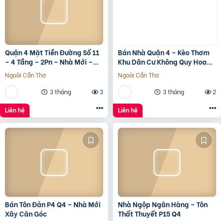
Quận 4 Mặt Tiền Đường Số 11
Bán Nhà Quận 4 – Kèo Thơm
– 4 Tầng – 2Pn – Nhà Mới –
Khu Dân Cư Không Quy Hoạch
7.35 Tỷ Tl
Cách Mặt Tiền Xóm Chiếu
Ngoài Cần Thơ
Ngoài Cần Thơ
30M
3 tháng
3
3 tháng
2
Liên hệ
Liên hệ
Bán Tôn Đản P4 Q4 – Nhà Mới
Nhà Ngộp Ngân Hàng – Tôn
Xây Căn Góc
Thất Thuyết P15 Q4