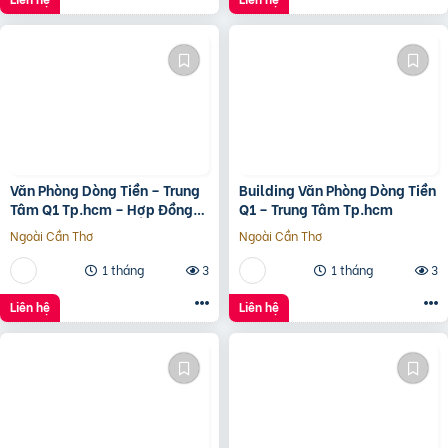
Văn Phòng Dòng Tiền – Trung
Building Văn Phòng Dòng Tiền
Tâm Q1 Tp.hcm – Hợp Đồng
Q1 – Trung Tâm Tp.hcm
Thuê 250 Triệu/Tháng – 115
Ngoài Cần Thơ
Ngoài Cần Thơ
Tỷ
1 tháng
3
1 tháng
3
Liên hệ
Liên hệ