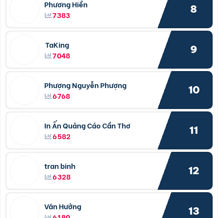
Phương Hiền
8
7383
TaKing
9
7048
Phượng Nguyễn Phượng
10
6768
In Ấn Quảng Cáo Cần Thơ
11
6582
tran binh
12
6328
Văn Hưởng
13
6180