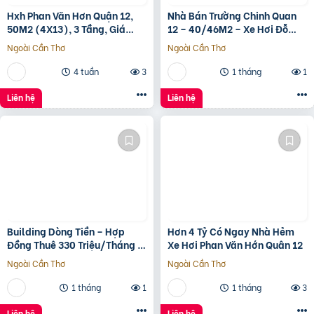
Hxh Phan Văn Hơn Quận 12,
Nhà Bán Trường Chinh Quan
50M2 (4X13), 3 Tầng, Giá
12 – 40/46M2 – Xe Hơi Đỗ
4.96 Tỷ
Cửa – 3.1 Tỷ
Ngoài Cần Thơ
Ngoài Cần Thơ
4 tuần
3
1 tháng
1
Liên hệ
Liên hệ
Building Dòng Tiền – Hợp
Hơn 4 Tỷ Có Ngay Nhà Hẻm
Đồng Thuê 330 Triệu/Tháng –
Xe Hơi Phan Văn Hớn Quân 12
Quận 5, Tp.hcm -139Ty
Ngoài Cần Thơ
Ngoài Cần Thơ
1 tháng
1
1 tháng
3
Liên hệ
Liên hệ