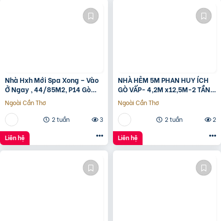
Nhà Hxh Mới Spa Xong – Vào
NHÀ HẺM 5M PHAN HUY ÍCH
Ở Ngay , 44/85M2, P14 Gò
GÒ VẤP- 4,2M x12,5M-2 TẦNG
Vấp, Giá 4.X Tỷ
– GIÁ 4,4 TỶ
Ngoài Cần Thơ
Ngoài Cần Thơ
2 tuần
3
2 tuần
2
Liên hệ
Liên hệ