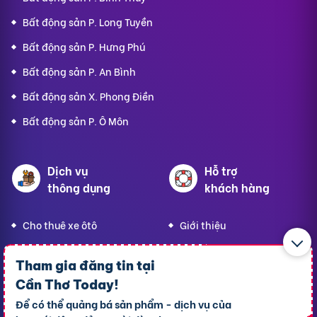
Bất động sản P. Long Tuyền
Bất động sản P. Hưng Phú
Bất động sản P. An Bình
Bất động sản X. Phong Điền
Bất động sản P. Ô Môn
Dịch vụ
Hỗ trợ
thông dụng
khách hàng
Cho thuê xe ôtô
Giới thiệu
Cho thuê phòng trọ
Thông báo
Tham gia đăng tin tại
Xe tải chở thuê
Bảng giá dịch vụ
Cần Thơ Today
!
Homestay
Blog
Để có thể quảng bá sản phẩm - dịch vụ của