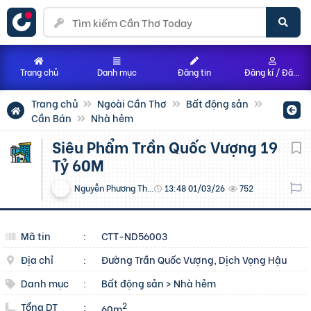
Trang chủ
Danh mục
Đăng tin
Đăng kí / Đăng nhập
Trang chủ
Ngoài Cần Thơ
Bất động sản
Cần Bán
Nhà hẻm
Siêu Phẩm Trần Quốc Vượng 19
Tỷ 60M
Nguyễn Phương Thắng
13:48 01/03/26
752
Mã tin
:
CTT-ND56003
Địa chỉ
:
Đường Trần Quốc Vượng, Dịch Vọng Hậu
Danh mục
:
Bất động sản
>
Nhà hẻm
Tổng DT
:
2
60m