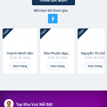
Mời bạn bè tham gia:
Huỳnh Minh Văn
Đào Phước Nguyên
Nguyễn Thị 
08-08-2026
08-08-2026
08-08-2026
Xem trang
Xem trang
Xem trang
Top Khu Vực Nổi Bật