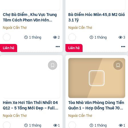
Chợ Bà Điểm , Khu Vực Trung
Bà Điểm Hóc Môn 45,8 M2 Giá
Tâm Cách Phan Văn Hớn
3.1 Tỷ
100m
Ngoài Cần Thơ
Ngoài Cần Thơ
1 tháng
2
1 tháng
3
Liên hệ
Liên hệ
Hẻm Xe Hơi Tân Thới Nhất 04
Tòa Nhà Văn Phòng Dòng Tiền
Q12 – 5 Tầng Mới Đẹp – Full
Quận 1 – Hợp Đồng Thuê 700
Nội Thất – Giá 7.3 Tỷ
Triệu/Tháng – 490 Tỷ
Ngoài Cần Thơ
Ngoài Cần Thơ
1 tháng
1
1 tháng
1