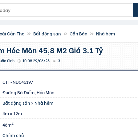
oài Cần Thơ
Bất động sản
Cần Bán
Nhà hẻm
ểm Hóc Môn 45,8 M2 Giá 3.1 Tỷ
uốc Sinh
10:38 29/06/26
3
CTT-ND545197
Đường Bà Điểm, Hóc Môn
Bất động sản
>
Nhà hẻm
4m x 12m
2
46m
Chính chủ