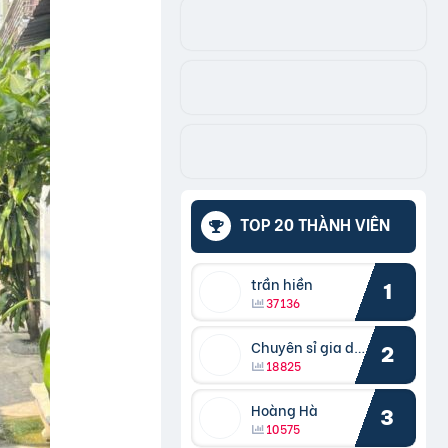
TOP 20 THÀNH VIÊN
trần hiền
1
37136
Chuyên sỉ gia dụng
2
18825
Hoàng Hà
3
10575