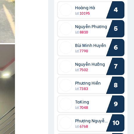
Hoàng Hà
4
10195
Nguyễn Phương
5
8810
Bùi Minh Huyền
6
7790
Nguyễn Hưởng
7
7502
Phương Hiền
8
7383
TaKing
9
7048
Phượng Nguyễn Phượng
10
6768