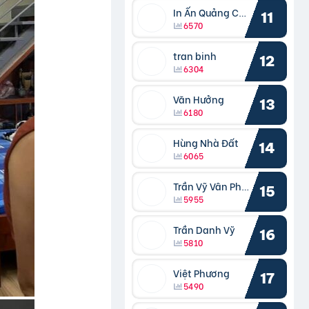
In Ấn Quảng Cáo Cần Thơ
11
6570
tran binh
12
6304
Văn Hưởng
13
6180
Hùng Nhà Đất
14
6065
Trần Vỹ Vân Phong
15
5955
Trần Danh Vỹ
16
5810
Việt Phương
17
5490