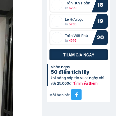
Trần Huy Hoàng Bắc
18
5290
Lê Hữu Lộc
19
5235
Trần Viết Phú
20
4995
THAM GIA NGAY
Nhận ngay
50 điểm tích lũy
khi nâng cấp tin VIP 3 ngày chỉ
với 25.000đ.
Tìm hiểu thêm
Mời bạn bè: