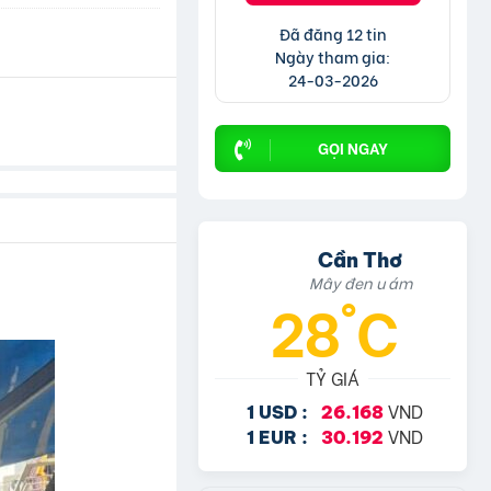
Đã đăng 12 tin
Ngày tham gia:
24-03-2026
GỌI NGAY
Cần Thơ
Mây đen u ám
28°C
TỶ GIÁ
VND
1 USD :
26.168
VND
1 EUR :
30.192