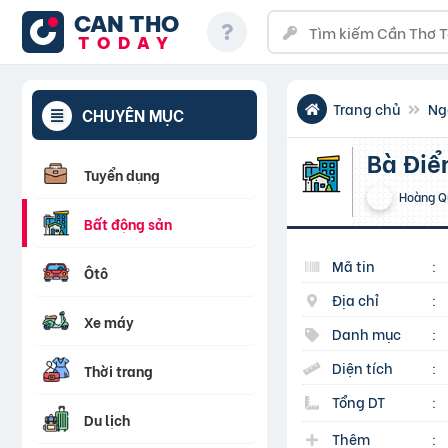
CAN THO
TODAY
Trang chủ
Ng
CHUYÊN MỤC
Bà Đi
Tuyển dụng
Hoàng Q
Bất động sản
Mã tin
:
Ôtô
Địa chỉ
:
Xe máy
Danh mục
:
Diện tích
:
Thời trang
Tổng DT
:
Du lịch
Thêm
: