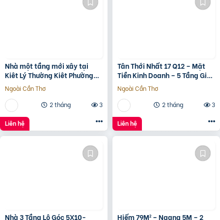
Nhà một tầng mới xây tại
Tân Thới Nhất 17 Q12 – Mặt
Kiêt Lý Thường Kiêt Phường
Tiền Kinh Doanh – 5 Tầng Giá
nam Đông Hà Quảng Trị
13.6 Tỷ
Ngoài Cần Thơ
Ngoài Cần Thơ
2 tháng
3
2 tháng
3
Liên hệ
Liên hệ
Nhà 3 Tầng Lô Góc 5X10-
Hiếm 79M² – Ngang 5M – 2