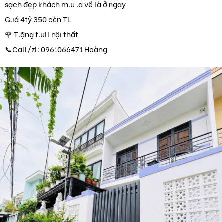
sạch đẹp khách m.u .a về là ở ngay
G.iá 4tỷ 350 còn TL
🌹 T.ặng f.ull nội thất
📞Call/zl: 0961066471 Hoàng