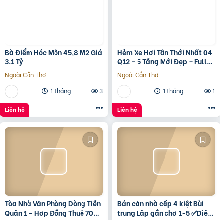
Bà Điểm Hóc Môn 45,8 M2 Giá
Hẻm Xe Hơi Tân Thới Nhất 04
3.1 Tỷ
Q12 – 5 Tầng Mới Đẹp – Full
Nội Thất – Giá 7.3 Tỷ
Ngoài Cần Thơ
Ngoài Cần Thơ
1 tháng
3
1 tháng
1
Liên hệ
Liên hệ
Tòa Nhà Văn Phòng Dòng Tiền
Bán căn nhà cấp 4 kiệt Bùi
Quận 1 – Hợp Đồng Thuê 700
trung Lập gần chợ 1-5 ✅Diện