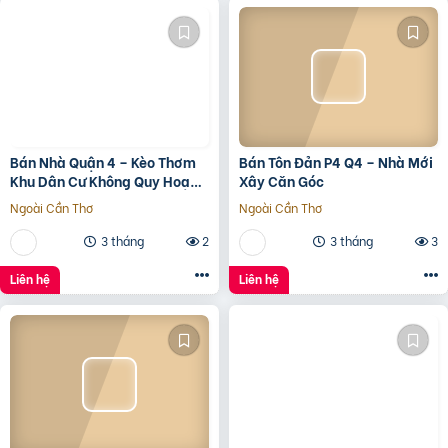
Bán Nhà Quận 4 – Kèo Thơm
Bán Tôn Đản P4 Q4 – Nhà Mới
Khu Dân Cư Không Quy Hoạch
Xây Căn Góc
Cách Mặt Tiền Xóm Chiếu
Ngoài Cần Thơ
Ngoài Cần Thơ
30M
3 tháng
2
3 tháng
3
Liên hệ
Liên hệ