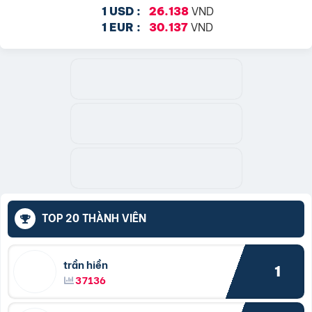
VND
1 USD :
26.138
VND
1 EUR :
30.137
TOP 20 THÀNH VIÊN
trần hiền
1
37136