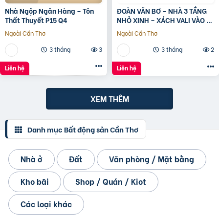
Nhà Ngộp Ngân Hàng – Tôn
ĐOÀN VĂN BƠ – NHÀ 3 TẦNG
Thất Thuyết P15 Q4
NHỎ XINH – XÁCH VALI VÀO Ở
NGAY???? Giá chính chủ: 3.5
Ngoài Cần Thơ
Ngoài Cần Thơ
TỶ – bớt Lộc Cách hẻm
3 tháng
3
3 tháng
2
Liên hệ
Liên hệ
XEM THÊM
Danh mục Bất động sản Cần Thơ
Nhà ở
Đất
Văn phòng / Mặt bằng
Kho bãi
Shop / Quán / Kiot
Các loại khác