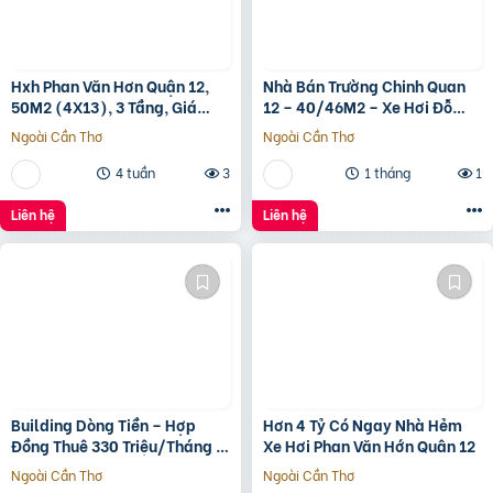
Hxh Phan Văn Hơn Quận 12,
Nhà Bán Trường Chinh Quan
50M2 (4X13), 3 Tầng, Giá
12 – 40/46M2 – Xe Hơi Đỗ
4.96 Tỷ
Cửa – 3.1 Tỷ
Ngoài Cần Thơ
Ngoài Cần Thơ
4 tuần
3
1 tháng
1
Liên hệ
Liên hệ
Building Dòng Tiền – Hợp
Hơn 4 Tỷ Có Ngay Nhà Hẻm
Đồng Thuê 330 Triệu/Tháng –
Xe Hơi Phan Văn Hớn Quân 12
Quận 5, Tp.hcm -139Ty
Ngoài Cần Thơ
Ngoài Cần Thơ