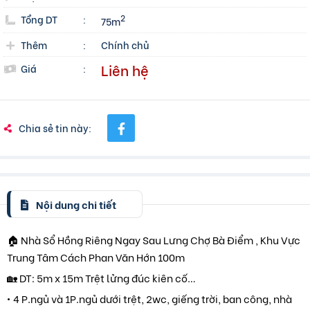
Tổng DT
:
2
75m
Thêm
:
Chính chủ
Liên hệ
Giá
:
Chia sẻ tin này:
Nội dung chi tiết
🏠 Nhà Sổ Hồng Riêng Ngay Sau Lưng Chợ Bà Điểm , Khu Vực
Trung Tâm Cách Phan Văn Hớn 100m
🏡 DT: 5m x 15m Trệt lửng đúc kiên cố…
• 4 P.ngủ và 1P.ngủ dưới trệt, 2wc, giếng trời, ban công, nhà