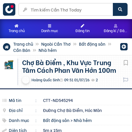
Trang chủ
Danh mục
Đăng tin
Đăng kí / Đăng nhập
Trang chủ
Ngoài Cần Thơ
Bất động sản
Cần Bán
Nhà hẻm
Chợ Bà Điểm , Khu Vực Trung
Tâm Cách Phan Văn Hớn 100m
Hoàng Quốc Sinh
09:51 01/07/26
2
Mã tin
:
CTT-ND545294
Địa chỉ
:
Đường Chợ Bà Điểm, Hóc Môn
Danh mục
:
Bất động sản
>
Nhà hẻm
Diện tích
:
5m x 15m