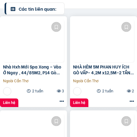
Các tin liên quan:
Nhà Hxh Mới Spa Xong – Vào
NHÀ HẺM 5M PHAN HUY ÍCH
Ở Ngay , 44/85M2, P14 Gò
GÒ VẤP- 4,2M x12,5M-2 TẦNG
Vấp, Giá 4.X Tỷ
– GIÁ 4,4 TỶ
Ngoài Cần Thơ
Ngoài Cần Thơ
2 tuần
3
2 tuần
2
Liên hệ
Liên hệ