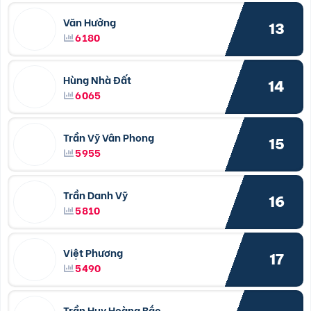
Văn Hưởng
13
6180
Hùng Nhà Đất
14
6065
Trần Vỹ Vân Phong
15
5955
Trần Danh Vỹ
16
5810
Việt Phương
17
5490
Trần Huy Hoàng Bắc