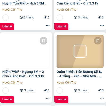
Huỳnh Tấn Phát– Hxh 3.5M –
Căn Riêng Biệt – Chỉ 3.3 Tỷ
Kinh Doanh Tốt – Shr Hoàn
Ngoài Cần Thơ
Ngoài Cần Thơ
Công Đủ- Giá 3 Tỷ Hơn.
3 tháng
2
3 tháng
3
Liên hệ
Liên hệ
Hiếm 79M² – Ngang 5M – 2
Quận 4 Mặt Tiền Đường Số 11
Căn Riêng Biệt – Chỉ 3.3 Tỷ
– 4 Tầng – 2Pn – Nhà Mới –
7.35 Tỷ Tl
Ngoài Cần Thơ
Ngoài Cần Thơ
3 tháng
1
3 tháng
3
Liên hệ
Liên hệ