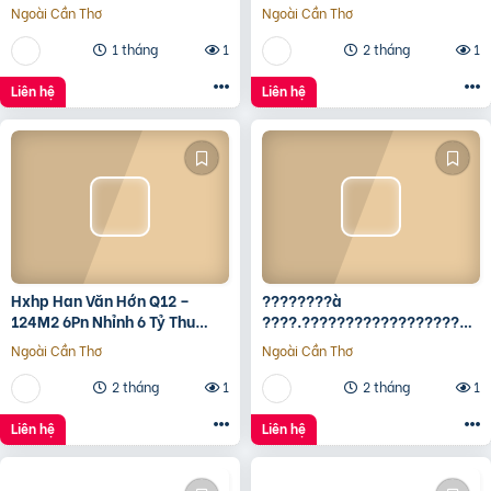
Triệu/Tháng – 490 Tỷ
tích 5*22 ✅Hướng Tây Bắc
Ngoài Cần Thơ
Ngoài Cần Thơ
✅Đường oto thông
1 tháng
1
2 tháng
1
Liên hệ
Liên hệ
Hxhp Han Văn Hớn Q12 –
????????à
124M2 6Pn Nhỉnh 6 Tỷ Thu
????.????????????????????,
15Tr/Tháng
???????????????? ????
Ngoài Cần Thơ
Ngoài Cần Thơ
ộ???? ????????ấ????, ????
ó???? ???? ????ặ????
2 tháng
1
2 tháng
1
????????ề????
????????????, ????????á
Liên hệ
Liên hệ
????.???? ????ỷ