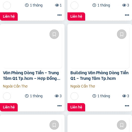
1 tháng
1
1 tháng
3
Liên hệ
Liên hệ
Văn Phòng Dòng Tiền – Trung
Building Văn Phòng Dòng Tiền
Tâm Q1 Tp.hcm – Hợp Đồng
Q1 – Trung Tâm Tp.hcm
Thuê 250 Triệu/Tháng – 115
Ngoài Cần Thơ
Ngoài Cần Thơ
Tỷ
1 tháng
3
1 tháng
3
Liên hệ
Liên hệ