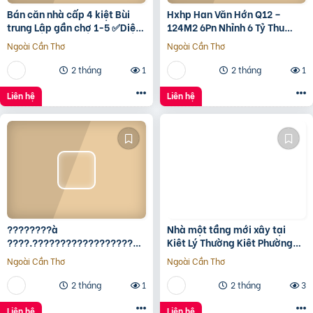
Bán căn nhà cấp 4 kiệt Bùi
Hxhp Han Văn Hớn Q12 –
trung Lập gần chợ 1-5 ✅Diện
124M2 6Pn Nhỉnh 6 Tỷ Thu
tích 5*22 ✅Hướng Tây Bắc
15Tr/Tháng
Ngoài Cần Thơ
Ngoài Cần Thơ
✅Đường oto thông
2 tháng
1
2 tháng
1
Liên hệ
Liên hệ
????????à
Nhà một tầng mới xây tại
????.????????????????????,
Kiêt Lý Thường Kiêt Phường
???????????????? ????
nam Đông Hà Quảng Trị
Ngoài Cần Thơ
Ngoài Cần Thơ
ộ???? ????????ấ????, ????
ó???? ???? ????ặ????
2 tháng
1
2 tháng
3
????????ề????
????????????, ????????á
Liên hệ
Liên hệ