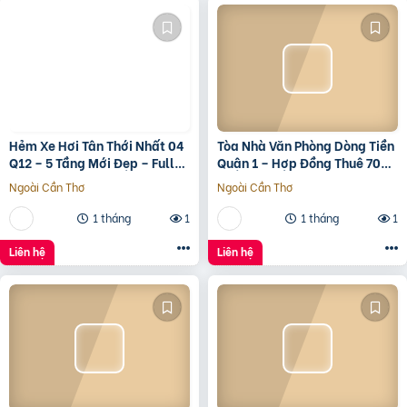
Hẻm Xe Hơi Tân Thới Nhất 04
Tòa Nhà Văn Phòng Dòng Tiền
Q12 – 5 Tầng Mới Đẹp – Full
Quận 1 – Hợp Đồng Thuê 700
Nội Thất – Giá 7.3 Tỷ
Triệu/Tháng – 490 Tỷ
Ngoài Cần Thơ
Ngoài Cần Thơ
1 tháng
1
1 tháng
1
Liên hệ
Liên hệ