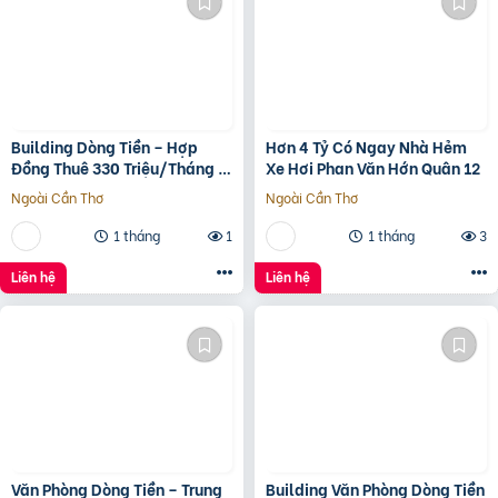
Building Dòng Tiền – Hợp
Hơn 4 Tỷ Có Ngay Nhà Hẻm
Đồng Thuê 330 Triệu/Tháng –
Xe Hơi Phan Văn Hớn Quân 12
Quận 5, Tp.hcm -139Ty
Ngoài Cần Thơ
Ngoài Cần Thơ
1 tháng
1
1 tháng
3
Liên hệ
Liên hệ
Văn Phòng Dòng Tiền – Trung
Building Văn Phòng Dòng Tiền