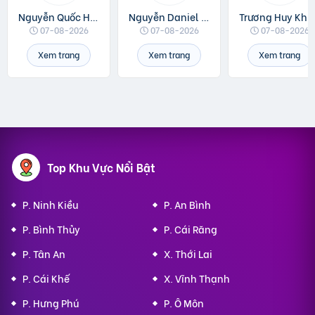
Nguyễn Quốc Huân
Nguyễn Daniel Minh
Trương Huy Khá
07-08-2026
07-08-2026
07-08-2026
Xem trang
Xem trang
Xem trang
Top Khu Vực Nổi Bật
P. Ninh Kiều
P. An Bình
P. Bình Thủy
P. Cái Răng
P. Tân An
X. Thới Lai
P. Cái Khế
X. Vĩnh Thạnh
P. Hưng Phú
P. Ô Môn