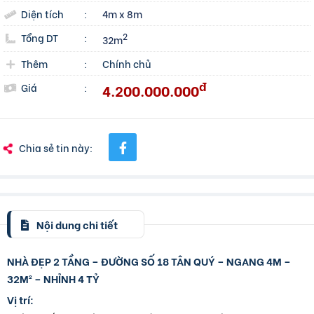
Diện tích
:
4m x 8m
Tổng DT
:
2
32m
Thêm
:
Chính chủ
đ
4.200.000.000
Giá
:
Chia sẻ tin này:
Nội dung chi tiết
NHÀ ĐẸP 2 TẦNG – ĐƯỜNG SỐ 18 TÂN QUÝ – NGANG 4M –
32M² – NHỈNH 4 TỶ
Vị trí: