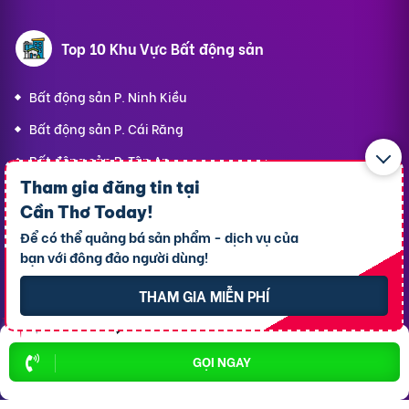
Top 10 Khu Vực Bất động sản
Bất động sản P. Ninh Kiều
Bất động sản P. Cái Răng
Bất động sản P. Tân An
Tham gia đăng tin tại
Bất động sản P. Cái Khế
Cần Thơ Today
!
Bất động sản P. Bình Thủy
Để có thể quảng bá sản phẩm - dịch vụ của
bạn với đông đảo người dùng!
Bất động sản P. Long Tuyền
Bất động sản P. Hưng Phú
THAM GIA MIỄN PHÍ
Bất động sản P. An Bình
Bất động sản X. Phong Điền
GỌI NGAY
Bất động sản P. Ô Môn