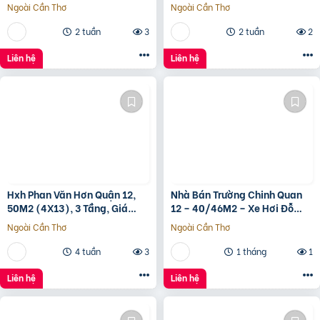
Vấp, Giá 4.X Tỷ
– GIÁ 4,4 TỶ
Ngoài Cần Thơ
Ngoài Cần Thơ
2 tuần
3
2 tuần
2
Liên hệ
Liên hệ
Hxh Phan Văn Hơn Quận 12,
Nhà Bán Trường Chinh Quan
50M2 (4X13), 3 Tầng, Giá
12 – 40/46M2 – Xe Hơi Đỗ
4.96 Tỷ
Cửa – 3.1 Tỷ
Ngoài Cần Thơ
Ngoài Cần Thơ
4 tuần
3
1 tháng
1
Liên hệ
Liên hệ