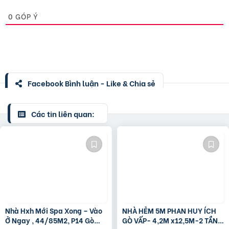
0
GÓP Ý
Facebook Bình luận - Like & Chia sẻ
Các tin liên quan:
Nhà Hxh Mới Spa Xong – Vào
NHÀ HẺM 5M PHAN HUY ÍCH
Ở Ngay , 44/85M2, P14 Gò
GÒ VẤP- 4,2M x12,5M-2 TẦNG