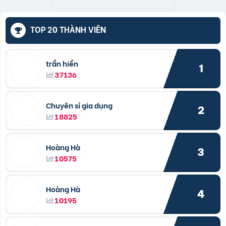
TOP 20 THÀNH VIÊN
trần hiền
1
37136
Chuyên sỉ gia dụng
2
18825
Hoàng Hà
3
10575
Hoàng Hà
4
10195