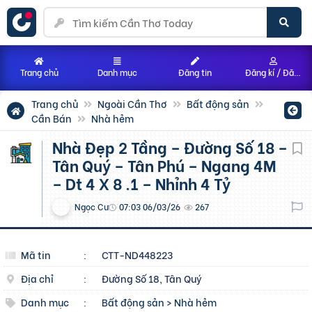
Trang chủ
Danh mục
Đăng tin
Đăng kí / Đăng nhập
Trang chủ
Ngoài Cần Thơ
Bất động sản
Cần Bán
Nhà hẻm
Nhà Đẹp 2 Tầng – Đường Số 18 –
Tân Quý – Tân Phú – Ngang 4M
– Dt 4 X 8 .1 – Nhỉnh 4 Tỷ
Ngọc Cư
07:03 06/03/26
267
Mã tin
:
CTT-ND448223
Địa chỉ
:
Đường Số 18, Tân Quý
Danh mục
:
Bất động sản
>
Nhà hẻm