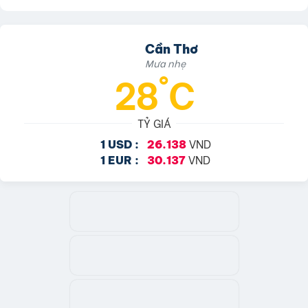
Cần Thơ
Mưa nhẹ
28°C
TỶ GIÁ
VND
1 USD :
26.138
VND
1 EUR :
30.137