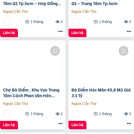
Tâm Q1 Tp.hcm – Hợp Đồng
Q1 – Trung Tâm Tp.hcm
Thuê 250 Triệu/Tháng – 115
Ngoài Cần Thơ
Ngoài Cần Thơ
Tỷ
1 tháng
3
1 tháng
3
Liên hệ
Liên hệ
Chợ Bà Điểm , Khu Vực Trung
Bà Điểm Hóc Môn 45,8 M2 Giá
Tâm Cách Phan Văn Hớn
3.1 Tỷ
100m
Ngoài Cần Thơ
Ngoài Cần Thơ
1 tháng
2
1 tháng
3
Liên hệ
Liên hệ