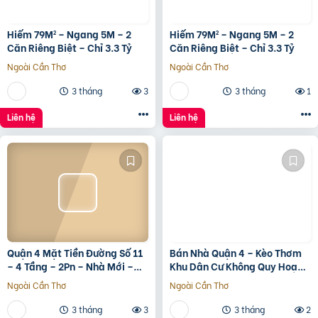
Hiếm 79M² – Ngang 5M – 2
Hiếm 79M² – Ngang 5M – 2
Căn Riêng Biệt – Chỉ 3.3 Tỷ
Căn Riêng Biệt – Chỉ 3.3 Tỷ
Ngoài Cần Thơ
Ngoài Cần Thơ
3 tháng
3
3 tháng
1
Liên hệ
Liên hệ
Quận 4 Mặt Tiền Đường Số 11
Bán Nhà Quận 4 – Kèo Thơm
– 4 Tầng – 2Pn – Nhà Mới –
Khu Dân Cư Không Quy Hoạch
7.35 Tỷ Tl
Cách Mặt Tiền Xóm Chiếu
Ngoài Cần Thơ
Ngoài Cần Thơ
30M
3 tháng
3
3 tháng
2