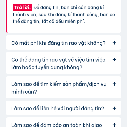
Để đăng tin, bạn chỉ cần đăng kí
Trả lời:
thành viên, sau khi đăng kí thành công, bạn có
thể đăng tin, tất cả đều miễn phí.
Có mất phí khi đăng tin rao vặt không?
Có thể đăng tin rao vặt về việc tìm việc
Chúng tôi cung cấp gói đăng tin miễn
Trả lời:
phí cơ bản cho tất cả người dùng. Tuy nhiên, để
làm hoặc tuyển dụng không?
tăng hiệu quả quảng cáo và được ưu tiên hiển
thị, bạn có thể lựa chọn các gói dịch vụ nâng
Làm sao để tìm kiếm sản phẩm/dịch vụ
Hoàn toàn có thể. Website của chúng
Trả lời:
cấp với chi phí hợp lý, xem thêm
phí dịch vụ tin
tôi hỗ trợ đăng tin tuyển dụng và tìm việc làm.
mình cần?
VIP
.
Bạn chỉ cần chọn đúng chuyên mục và điền đầy
đủ thông tin.
Làm sao để liên hệ với người đăng tin?
Bạn có thể sử dụng công cụ tìm kiếm
Trả lời:
trên website, nhập từ khóa liên quan đến sản
phẩm/dịch vụ bạn muốn tìm. Để lọc kết quả
Làm sao để đảm bảo an toàn khi giao
Khi bạn tìm thấy tin rao vặt phù hợp,
Trả lời: