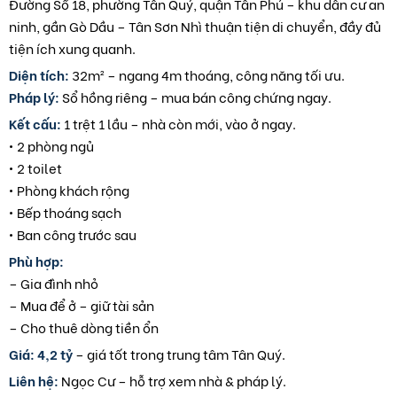
Đường Số 18, phường Tân Quý, quận Tân Phú – khu dân cư an
ninh, gần Gò Dầu – Tân Sơn Nhì thuận tiện di chuyển, đầy đủ
tiện ích xung quanh.
Diện tích:
32m² – ngang 4m thoáng, công năng tối ưu.
Pháp lý:
Sổ hồng riêng – mua bán công chứng ngay.
Kết cấu:
1 trệt 1 lầu – nhà còn mới, vào ở ngay.
• 2 phòng ngủ
• 2 toilet
• Phòng khách rộng
• Bếp thoáng sạch
• Ban công trước sau
Phù hợp:
– Gia đình nhỏ
– Mua để ở – giữ tài sản
– Cho thuê dòng tiền ổn
Giá:
4,2 tỷ
– giá tốt trong trung tâm Tân Quý.
Liên hệ:
Ngọc Cư – hỗ trợ xem nhà & pháp lý.