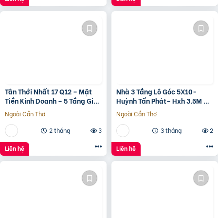
????.???? ????ỷ
Tân Thới Nhất 17 Q12 – Mặt
Nhà 3 Tầng Lô Góc 5X10-
Tiền Kinh Doanh – 5 Tầng Giá
Huỳnh Tấn Phát– Hxh 3.5M –
13.6 Tỷ
Kinh Doanh Tốt – Shr Hoàn
Ngoài Cần Thơ
Ngoài Cần Thơ
Công Đủ- Giá 3 Tỷ Hơn.
2 tháng
3
3 tháng
2
Liên hệ
Liên hệ