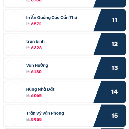
In Ấn Quảng Cáo Cần Thơ
11
6572
tran binh
12
6328
Văn Hưởng
13
6180
Hùng Nhà Đất
14
6065
Trần Vỹ Vân Phong
15
5955