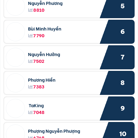
Nguyễn Phương
5
8810
Bùi Minh Huyền
6
7790
Nguyễn Hưởng
7
7502
Phương Hiền
8
7383
TaKing
9
7048
Phượng Nguyễn Phượng
10
6768