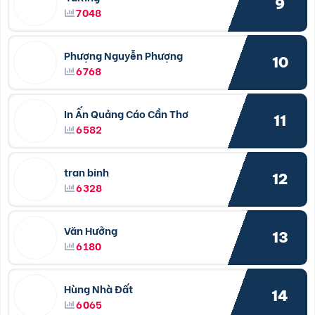
9
7048
Phượng Nguyễn Phượng
10
6768
In Ấn Quảng Cáo Cần Thơ
11
6582
tran binh
12
6328
Văn Hưởng
13
6180
Hùng Nhà Đất
14
6065