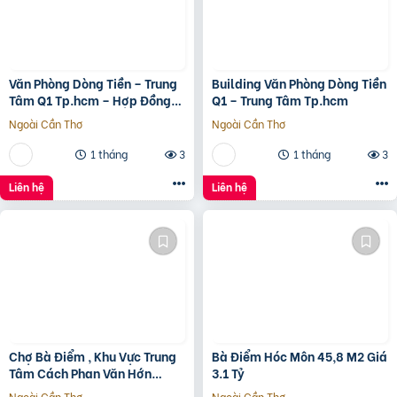
Văn Phòng Dòng Tiền – Trung
Building Văn Phòng Dòng Tiền
Tâm Q1 Tp.hcm – Hợp Đồng
Q1 – Trung Tâm Tp.hcm
Thuê 250 Triệu/Tháng – 115
Ngoài Cần Thơ
Ngoài Cần Thơ
Tỷ
1 tháng
3
1 tháng
3
Liên hệ
Liên hệ
Chợ Bà Điểm , Khu Vực Trung
Bà Điểm Hóc Môn 45,8 M2 Giá
Tâm Cách Phan Văn Hớn
3.1 Tỷ
100m
Ngoài Cần Thơ
Ngoài Cần Thơ