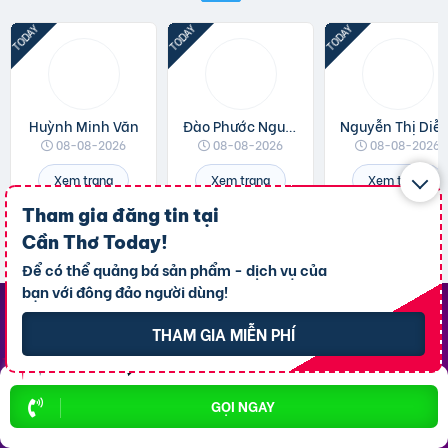
Huỳnh Minh Văn
Đào Phước Nguyên
Nguyễn Thị 
08-08-2026
08-08-2026
08-08-2026
Xem trang
Xem trang
Xem trang
Tham gia đăng tin tại
Cần Thơ Today
!
Để có thể quảng bá sản phẩm - dịch vụ của
bạn với đông đảo người dùng!
THAM GIA MIỄN PHÍ
Top Khu Vực Nổi Bật
P. Ninh Kiều
P. An Bình
GỌI NGAY
P. Bình Thủy
P. Cái Răng