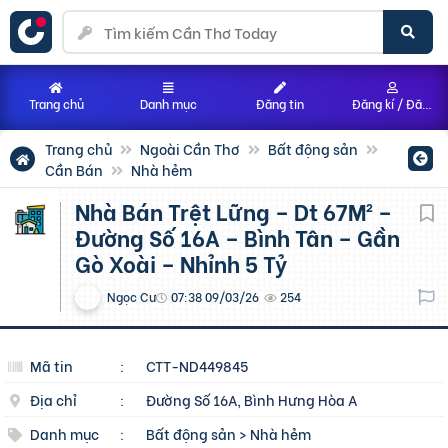
Trang chủ
Danh mục
Đăng tin
Đăng kí / Đăng nhập
Trang chủ
Ngoài Cần Thơ
Bất động sản
Cần Bán
Nhà hẻm
Nhà Bán Trệt Lững – Dt 67M² –
Đường Số 16A – Bình Tân – Gần
Gò Xoài – Nhỉnh 5 Tỷ
Ngọc Cư
07:38 09/03/26
254
Mã tin
:
CTT-ND449845
Địa chỉ
:
Đường Số 16A, Bình Hưng Hòa A
Danh mục
:
Bất động sản
>
Nhà hẻm