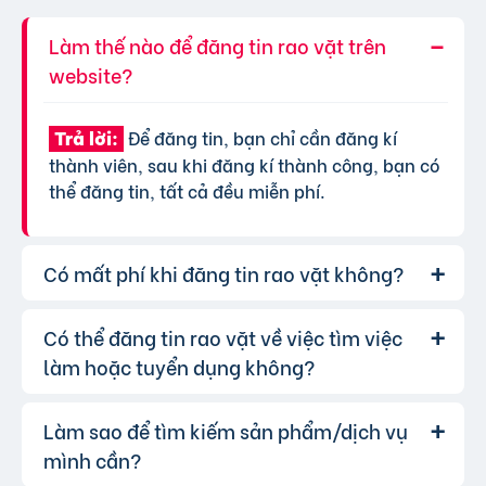
Làm thế nào để đăng tin rao vặt trên
website?
Để đăng tin, bạn chỉ cần đăng kí
Trả lời:
thành viên, sau khi đăng kí thành công, bạn có
thể đăng tin, tất cả đều miễn phí.
Có mất phí khi đăng tin rao vặt không?
Có thể đăng tin rao vặt về việc tìm việc
Chúng tôi cung cấp gói đăng tin miễn
Trả lời:
phí cơ bản cho tất cả người dùng. Tuy nhiên, để
làm hoặc tuyển dụng không?
tăng hiệu quả quảng cáo và được ưu tiên hiển
thị, bạn có thể lựa chọn các gói dịch vụ nâng
Làm sao để tìm kiếm sản phẩm/dịch vụ
Hoàn toàn có thể. Website của chúng
Trả lời:
cấp với chi phí hợp lý, xem thêm
phí dịch vụ tin
tôi hỗ trợ đăng tin tuyển dụng và tìm việc làm.
mình cần?
VIP
.
Bạn chỉ cần chọn đúng chuyên mục và điền đầy