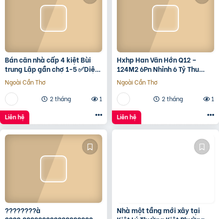
Bán căn nhà cấp 4 kiệt Bùi
Hxhp Han Văn Hớn Q12 –
trung Lập gần chợ 1-5 ✅Diện
124M2 6Pn Nhỉnh 6 Tỷ Thu
tích 5*22 ✅Hướng Tây Bắc
15Tr/Tháng
Ngoài Cần Thơ
Ngoài Cần Thơ
✅Đường oto thông
2 tháng
1
2 tháng
1
Liên hệ
Liên hệ
????????à
Nhà một tầng mới xây tại