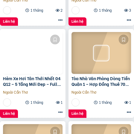
1 tháng
2
1 tháng
3
Liên hệ
Liên hệ
Hẻm Xe Hơi Tân Thới Nhất 04
Tòa Nhà Văn Phòng Dòng Tiền
Q12 – 5 Tầng Mới Đẹp – Full
Quận 1 – Hợp Đồng Thuê 700
Nội Thất – Giá 7.3 Tỷ
Triệu/Tháng – 490 Tỷ
Ngoài Cần Thơ
Ngoài Cần Thơ
1 tháng
1
1 tháng
1
Liên hệ
Liên hệ