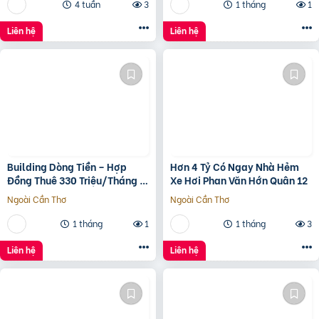
4 tuần
3
1 tháng
1
Liên hệ
Liên hệ
Building Dòng Tiền – Hợp
Hơn 4 Tỷ Có Ngay Nhà Hẻm
Đồng Thuê 330 Triệu/Tháng –
Xe Hơi Phan Văn Hớn Quân 12
Quận 5, Tp.hcm -139Ty
Ngoài Cần Thơ
Ngoài Cần Thơ
1 tháng
1
1 tháng
3
Liên hệ
Liên hệ