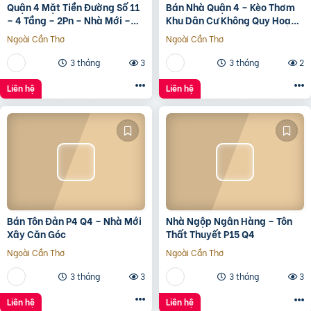
Quận 4 Mặt Tiền Đường Số 11
Bán Nhà Quận 4 – Kèo Thơm
– 4 Tầng – 2Pn – Nhà Mới –
Khu Dân Cư Không Quy Hoạch
7.35 Tỷ Tl
Cách Mặt Tiền Xóm Chiếu
Ngoài Cần Thơ
Ngoài Cần Thơ
30M
3 tháng
3
3 tháng
2
Liên hệ
Liên hệ
Bán Tôn Đản P4 Q4 – Nhà Mới
Nhà Ngộp Ngân Hàng – Tôn
Xây Căn Góc
Thất Thuyết P15 Q4
Ngoài Cần Thơ
Ngoài Cần Thơ
3 tháng
3
3 tháng
3
Liên hệ
Liên hệ