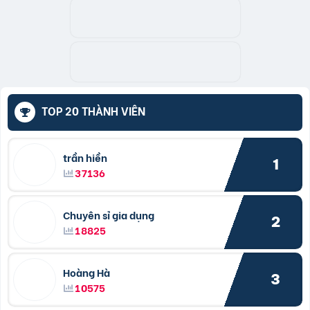
TOP 20 THÀNH VIÊN
trần hiền
1
37136
Chuyên sỉ gia dụng
2
18825
Hoàng Hà
3
10575