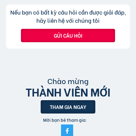
hình thức xem nhanh hoặc truy cập trực tiếp
Không, trang web chỉ chấp nhận các
Trả lời:
Nếu bạn có bất kỳ câu hỏi cần được giải đáp,
bài đăng.
tin đăng sử dụng tiếng Việt có dấu.
hãy liên hệ với chúng tôi
GỬI CÂU HỎI
Chào mừng
THÀNH VIÊN MỚI
THAM GIA NGAY
Mời bạn bè tham gia: