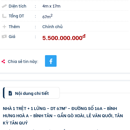
Diện tích
:
4m x 17m
Tổng DT
:
2
67m
Thêm
:
Chính chủ
đ
5.500.000.000
Giá
:
Chia sẻ tin này:
Nội dung chi tiết
NHÀ 1 TRỆT + 1 LỬNG – DT 67M² – ĐƯỜNG SỐ 16A – BÌNH
HƯNG HOÀ A – BÌNH TÂN – GẦN GÒ XOÀI, LÊ VĂN QUỚI, TÂN
KỲ TÂN QUÝ