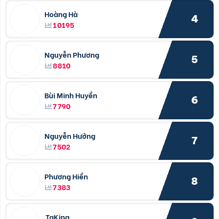
Hoàng Hà
4
10195
Nguyễn Phương
5
8810
Bùi Minh Huyền
6
7790
Nguyễn Hưởng
7
7502
Phương Hiền
8
7383
TaKing