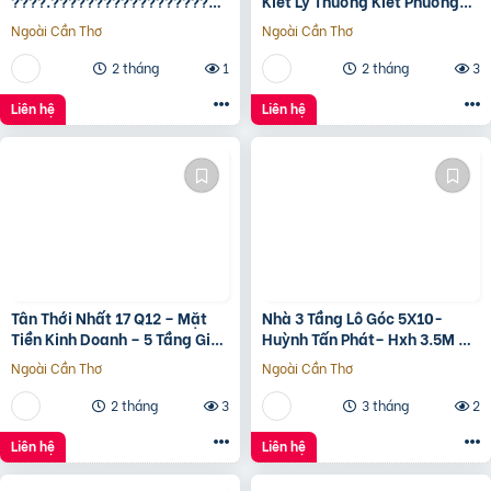
????.????????????????????,
Kiêt Lý Thường Kiêt Phường
???????????????? ????
nam Đông Hà Quảng Trị
Ngoài Cần Thơ
Ngoài Cần Thơ
ộ???? ????????ấ????, ????
ó???? ???? ????ặ????
2 tháng
1
2 tháng
3
????????ề????
????????????, ????????á
Liên hệ
Liên hệ
????.???? ????ỷ
Tân Thới Nhất 17 Q12 – Mặt
Nhà 3 Tầng Lô Góc 5X10-
Tiền Kinh Doanh – 5 Tầng Giá
Huỳnh Tấn Phát– Hxh 3.5M –
13.6 Tỷ
Kinh Doanh Tốt – Shr Hoàn
Ngoài Cần Thơ
Ngoài Cần Thơ
Công Đủ- Giá 3 Tỷ Hơn.
2 tháng
3
3 tháng
2
Liên hệ
Liên hệ