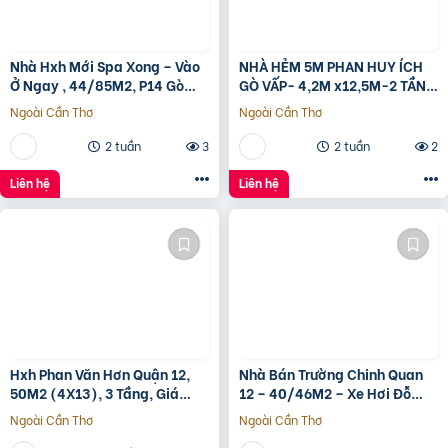
Nhà Hxh Mới Spa Xong – Vào
NHÀ HẺM 5M PHAN HUY ÍCH
Ở Ngay , 44/85M2, P14 Gò
GÒ VẤP- 4,2M x12,5M-2 TẦNG
Vấp, Giá 4.X Tỷ
– GIÁ 4,4 TỶ
Ngoài Cần Thơ
Ngoài Cần Thơ
2 tuần
3
2 tuần
2
Liên hệ
Liên hệ
Hxh Phan Văn Hơn Quận 12,
Nhà Bán Trường Chinh Quan
50M2 (4X13), 3 Tầng, Giá
12 – 40/46M2 – Xe Hơi Đỗ
4.96 Tỷ
Cửa – 3.1 Tỷ
Ngoài Cần Thơ
Ngoài Cần Thơ