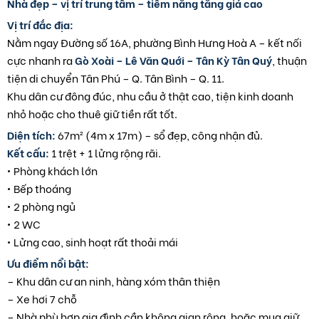
Nhà đẹp – vị trí trung tâm – tiềm năng tăng giá cao
Vị trí đắc địa:
Nằm ngay Đường số 16A, phường Bình Hưng Hoà A – kết nối
cực nhanh ra
Gò Xoài – Lê Văn Quới – Tân Kỳ Tân Quý
, thuận
tiện di chuyển Tân Phú – Q. Tân Bình – Q. 11.
Khu dân cư đông đúc, nhu cầu ở thật cao, tiện kinh doanh
nhỏ hoặc cho thuê giữ tiền rất tốt.
Diện tích:
67m² (4m x 17m) – sổ đẹp, công nhận đủ.
Kết cấu:
1 trệt + 1 lửng rộng rãi.
• Phòng khách lớn
• Bếp thoáng
• 2 phòng ngủ
• 2 WC
• Lửng cao, sinh hoạt rất thoải mái
Ưu điểm nổi bật:
– Khu dân cư an ninh, hàng xóm thân thiện
– Xe hơi 7 chỗ
– Nhà phù hợp gia đình cần không gian rộng, hoặc mua giữ