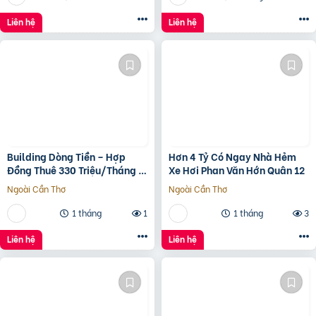
Liên hệ
Liên hệ
Building Dòng Tiền – Hợp
Hơn 4 Tỷ Có Ngay Nhà Hẻm
Đồng Thuê 330 Triệu/Tháng –
Xe Hơi Phan Văn Hớn Quân 12
Quận 5, Tp.hcm -139Ty
Ngoài Cần Thơ
Ngoài Cần Thơ
1 tháng
1
1 tháng
3
Liên hệ
Liên hệ