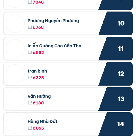
7048
Phượng Nguyễn Phượng
10
6768
In Ấn Quảng Cáo Cần Thơ
11
6582
tran binh
12
6328
Văn Hưởng
13
6180
Hùng Nhà Đất
14
6065