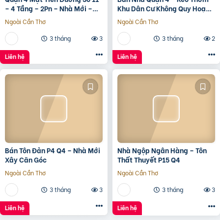
– 4 Tầng – 2Pn – Nhà Mới –
Khu Dân Cư Không Quy Hoạch
7.35 Tỷ Tl
Cách Mặt Tiền Xóm Chiếu
Ngoài Cần Thơ
Ngoài Cần Thơ
30M
3 tháng
3
3 tháng
2
Liên hệ
Liên hệ
Bán Tôn Đản P4 Q4 – Nhà Mới
Nhà Ngộp Ngân Hàng – Tôn
Xây Căn Góc
Thất Thuyết P15 Q4
Ngoài Cần Thơ
Ngoài Cần Thơ
3 tháng
3
3 tháng
3
Liên hệ
Liên hệ