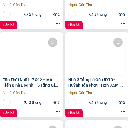
???????????????? ????
nam Đông Hà Quảng Trị
Ngoài Cần Thơ
Ngoài Cần Thơ
ộ???? ????????ấ????, ????
ó???? ???? ????ặ????
2 tháng
1
2 tháng
3
????????ề????
????????????, ????????á
Liên hệ
Liên hệ
????.???? ????ỷ
Tân Thới Nhất 17 Q12 – Mặt
Nhà 3 Tầng Lô Góc 5X10-
Tiền Kinh Doanh – 5 Tầng Giá
Huỳnh Tấn Phát– Hxh 3.5M –
13.6 Tỷ
Kinh Doanh Tốt – Shr Hoàn
Ngoài Cần Thơ
Ngoài Cần Thơ
Công Đủ- Giá 3 Tỷ Hơn.
2 tháng
3
3 tháng
2
Liên hệ
Liên hệ