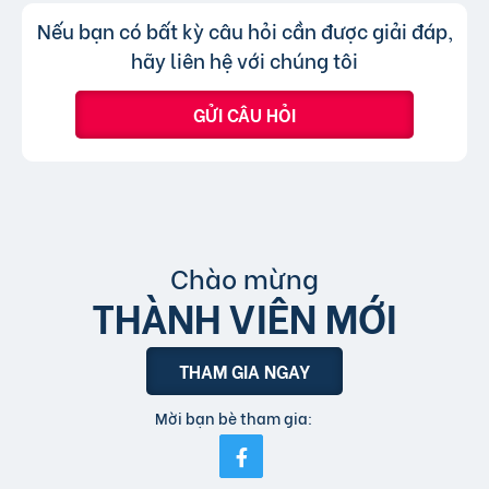
hình thức xem nhanh hoặc truy cập trực tiếp
Không, trang web chỉ chấp nhận các
Trả lời:
Nếu bạn có bất kỳ câu hỏi cần được giải đáp,
bài đăng.
tin đăng sử dụng tiếng Việt có dấu.
hãy liên hệ với chúng tôi
GỬI CÂU HỎI
Chào mừng
THÀNH VIÊN MỚI
THAM GIA NGAY
Mời bạn bè tham gia: