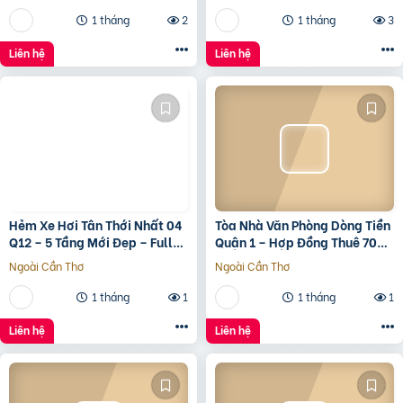
1 tháng
2
1 tháng
3
Liên hệ
Liên hệ
Hẻm Xe Hơi Tân Thới Nhất 04
Tòa Nhà Văn Phòng Dòng Tiền
Q12 – 5 Tầng Mới Đẹp – Full
Quận 1 – Hợp Đồng Thuê 700
Nội Thất – Giá 7.3 Tỷ
Triệu/Tháng – 490 Tỷ
Ngoài Cần Thơ
Ngoài Cần Thơ
1 tháng
1
1 tháng
1
Liên hệ
Liên hệ