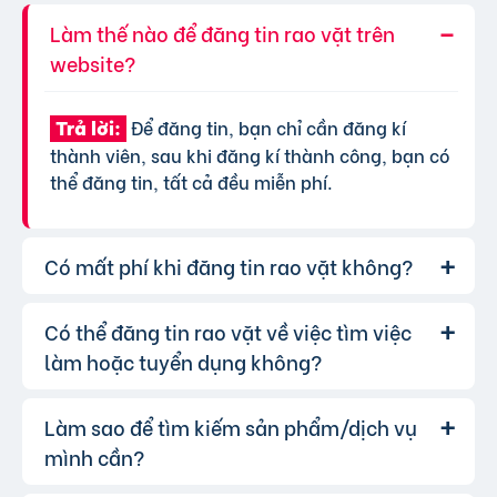
Làm thế nào để đăng tin rao vặt trên
website?
Để đăng tin, bạn chỉ cần đăng kí
Trả lời:
thành viên, sau khi đăng kí thành công, bạn có
thể đăng tin, tất cả đều miễn phí.
Có mất phí khi đăng tin rao vặt không?
Có thể đăng tin rao vặt về việc tìm việc
Chúng tôi cung cấp gói đăng tin miễn
Trả lời:
phí cơ bản cho tất cả người dùng. Tuy nhiên, để
làm hoặc tuyển dụng không?
tăng hiệu quả quảng cáo và được ưu tiên hiển
thị, bạn có thể lựa chọn các gói dịch vụ nâng
Làm sao để tìm kiếm sản phẩm/dịch vụ
Hoàn toàn có thể. Website của chúng
Trả lời:
cấp với chi phí hợp lý, xem thêm
phí dịch vụ tin
tôi hỗ trợ đăng tin tuyển dụng và tìm việc làm.
mình cần?
VIP
.
Bạn chỉ cần chọn đúng chuyên mục và điền đầy