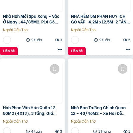
Nhà Hxh Mới Spa Xong – Vào
NHÀ HẺM 5M PHAN HUY ÍCH
Ở Ngay , 44/85M2, P14 Gò
GÒ VẤP- 4,2M x12,5M-2 TẦNG
Vấp, Giá 4.X Tỷ
– GIÁ 4,4 TỶ
Ngoài Cần Thơ
Ngoài Cần Thơ
2 tuần
3
2 tuần
2
Liên hệ
Liên hệ
Hxh Phan Văn Hơn Quận 12,
Nhà Bán Trường Chinh Quan
50M2 (4X13), 3 Tầng, Giá
12 – 40/46M2 – Xe Hơi Đỗ
4.96 Tỷ
Cửa – 3.1 Tỷ
Ngoài Cần Thơ
Ngoài Cần Thơ
4 tuần
3
1 tháng
1