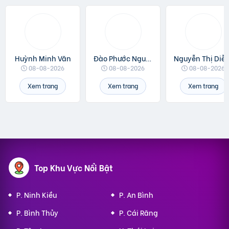
Huỳnh Minh Văn
Đào Phước Nguyên
Nguyễn Thị 
08-08-2026
08-08-2026
08-08-2026
Xem trang
Xem trang
Xem trang
Top Khu Vực Nổi Bật
P. Ninh Kiều
P. An Bình
P. Bình Thủy
P. Cái Răng