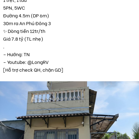
5PN, 5WC
Đường 4.5m (DP 6m)
30m ra An Phú Đông 3
✨ Dòng tiền 12tr/th
Giá 7.8 tỷ (TL nhẹ)
.
– Hướng: TN
– Youtube: @LongRV
[Hỗ trợ check QH, chặn GD]