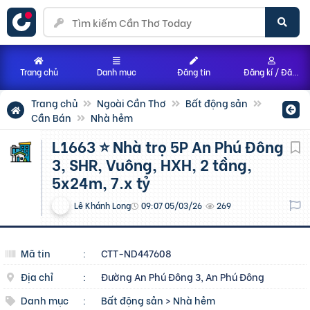
Trang chủ
Danh mục
Đăng tin
Đăng kí / Đăng nhập
Trang chủ
Ngoài Cần Thơ
Bất động sản
Cần Bán
Nhà hẻm
L1663 ⭐️ Nhà trọ 5P An Phú Đông
3, SHR, Vuông, HXH, 2 tầng,
5x24m, 7.x tỷ
Lê Khánh Long
09:07 05/03/26
269
Mã tin
:
CTT-ND447608
Địa chỉ
:
Đường An Phú Đông 3, An Phú Đông
Danh mục
:
Bất động sản
>
Nhà hẻm