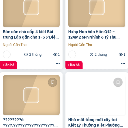
Bán căn nhà cấp 4 kiệt Bùi
Hxhp Han Văn Hớn Q12 –
trung Lập gần chợ 1-5 ✅Diện
124M2 6Pn Nhỉnh 6 Tỷ Thu
tích 5*22 ✅Hướng Tây Bắc
15Tr/Tháng
Ngoài Cần Thơ
Ngoài Cần Thơ
✅Đường oto thông
2 tháng
1
2 tháng
1
Liên hệ
Liên hệ
????????à
Nhà một tầng mới xây tại
????.????????????????????,
Kiêt Lý Thường Kiêt Phường