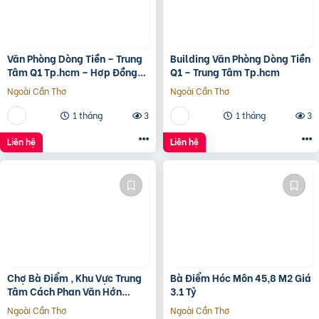
Văn Phòng Dòng Tiền – Trung
Building Văn Phòng Dòng Tiền
Tâm Q1 Tp.hcm – Hợp Đồng
Q1 – Trung Tâm Tp.hcm
Thuê 250 Triệu/Tháng – 115
Ngoài Cần Thơ
Ngoài Cần Thơ
Tỷ
1 tháng
3
1 tháng
3
Liên hệ
Liên hệ
Chợ Bà Điểm , Khu Vực Trung
Bà Điểm Hóc Môn 45,8 M2 Giá
Tâm Cách Phan Văn Hớn
3.1 Tỷ
100m
Ngoài Cần Thơ
Ngoài Cần Thơ