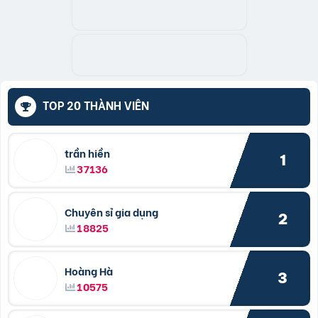
TOP 20 THÀNH VIÊN
trần hiền
1
37136
Chuyên sỉ gia dụng
2
18825
Hoàng Hà
3
10575