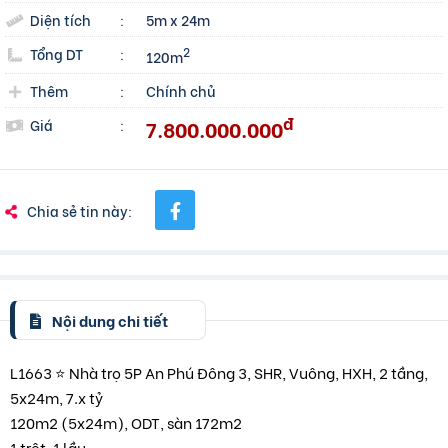
Diện tích
:
5m x 24m
Tổng DT
:
2
120m
Thêm
:
Chính chủ
đ
7.800.000.000
Giá
:
Chia sẻ tin này:
Nội dung chi tiết
L1663 ⭐️ Nhà trọ 5P An Phú Đông 3, SHR, Vuông, HXH, 2 tầng,
5x24m, 7.x tỷ
120m2 (5x24m), ODT, sàn 172m2
1 trệt, 1 lầu