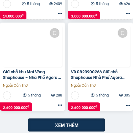
5 tháng
2409
5 tháng
626
đ
đ
14.000.000
3.000.000.000
Giữ chỗ khu Mai Vàng
Vũ 0823900266 Giữ chỗ
Shophouse – Nhà Phố Agora
Shophouse Nhà Phố Agora
City 6×18, ngay TT Hành
City 6×18, khu mới TT Hành
Ngoài Cần Thơ
Ngoài Cần Thơ
Chính hiện hữu: 0938230002
Chính hiện hữu: 2.6 Tỷ (V)
5 tháng
288
5 tháng
305
đ
đ
2.600.000.000
2.600.000.000
XEM THÊM