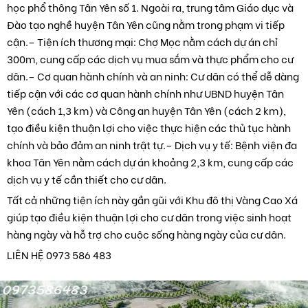
học phổ thông Tân Yên số 1. Ngoài ra, trung tâm Giáo dục và
Đào tạo nghề huyện Tân Yên cũng nằm trong phạm vi tiếp
cận.
– Tiện ích thương mại: Chợ Mọc nằm cách dự án chỉ
300m, cung cấp các dịch vụ mua sắm và thực phẩm cho cư
dân.
– Cơ quan hành chính và an ninh: Cư dân có thể dễ dàng
tiếp cận với các cơ quan hành chính như UBND huyện Tân
Yên (cách 1,3 km) và Công an huyện Tân Yên (cách 2 km),
tạo điều kiện thuận lợi cho việc thực hiện các thủ tục hành
chính và bảo đảm an ninh trật tự.
– Dịch vụ y tế: Bệnh viện đa
khoa Tân Yên nằm cách dự án khoảng 2,3 km, cung cấp các
dịch vụ y tế cần thiết cho cư dân.
Tất cả những tiện ích này gần gũi với Khu đô thị Vàng Cao Xá
giúp tạo điều kiện thuận lợi cho cư dân trong việc sinh hoạt
hàng ngày và hỗ trợ cho cuộc sống hàng ngày của cư dân.
LIÊN HỆ 0973 586 483