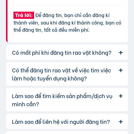
Để đăng tin, bạn chỉ cần đăng kí
Trả lời:
thành viên, sau khi đăng kí thành công, bạn có
thể đăng tin, tất cả đều miễn phí.
Có mất phí khi đăng tin rao vặt không?
Có thể đăng tin rao vặt về việc tìm việc
Chúng tôi cung cấp gói đăng tin miễn
Trả lời:
phí cơ bản cho tất cả người dùng. Tuy nhiên, để
làm hoặc tuyển dụng không?
tăng hiệu quả quảng cáo và được ưu tiên hiển
thị, bạn có thể lựa chọn các gói dịch vụ nâng
Làm sao để tìm kiếm sản phẩm/dịch vụ
Hoàn toàn có thể. Website của chúng
Trả lời:
cấp với chi phí hợp lý, xem thêm
phí dịch vụ tin
tôi hỗ trợ đăng tin tuyển dụng và tìm việc làm.
mình cần?
VIP
.
Bạn chỉ cần chọn đúng chuyên mục và điền đầy
đủ thông tin.
Làm sao để liên hệ với người đăng tin?
Bạn có thể sử dụng công cụ tìm kiếm
Trả lời:
trên website, nhập từ khóa liên quan đến sản