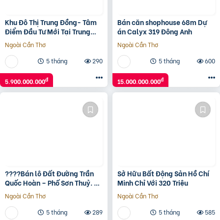
Khu Đô Thị Trung Đồng- Tâm
Bán căn shophouse 68m Dự
Điểm Đầu Tư Mới Tại Trung
án Calyx 319 Đông Anh
Đồng – Việt Yên
Ngoài Cần Thơ
Ngoài Cần Thơ
5 tháng
290
5 tháng
600
đ
đ
5.900.000.000
15.000.000.000
????Bán lô Đất Đường Trần
Sở Hữu Bất Động Sản Hồ Chí
Quốc Hoàn – Phố Sơn Thuỷ. LH
Minh Chỉ Với 320 Triệu
0905233234
Ngoài Cần Thơ
Ngoài Cần Thơ
5 tháng
289
5 tháng
585