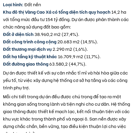
Loại hình:
Đất nền
Khu đô thị Vàng Cao Xá có tổng diện tích quy hoạch
14,2 ha
với tổng mức đầu tư 154 tỷ đồng. Dự án được phân thành các
chức năng sử dụng đất bao gồm:
Đất ở diện tích
38.960,2 m2 (27,4%).
Đất công trình công cộng
20.683 m2 (14,5%).
Đất thương mại dịch vụ
2.290 m2 (1,6%).
Đất hạ tầng kỹ thuật khác
16.709,9 m2 (11,7%).
Đất đường giao thông
63.580,2 (44,7%).
Dự án được thiết kế với sự cân nhắc tỉ mỉ và hài hòa giữa các
yếu tố, từ việc xây dựng hệ thống cơ sở hạ tầng và các công
trình phụ trợ.
Mỗi chi tiết trong dự án đều được chú trọng để tạo ra một
không gian sống trong lành và tiện nghi cho cư dân. Hệ thống
giao thông được thiết kế mạch lạc, kết nối thuận tiện với các
khu vực khác trong thành phố và ngoại ô. San nền được xây
dựng chắc chắn, bền vững, tạo điều kiện thuận lợi cho việc