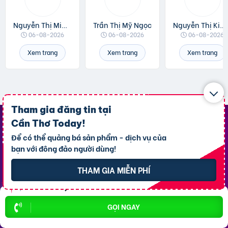
Nguyễn Thị Minh Hương
Trần Thị Mỹ Ngọc
Nguyễn Thị Kim Loan
06-08-2026
06-08-2026
06-08-2026
Xem trang
Xem trang
Xem trang
Tham gia đăng tin tại
Cần Thơ Today
!
Top Khu Vực Nổi Bật
Để có thể quảng bá sản phẩm - dịch vụ của
bạn với đông đảo người dùng!
P. Ninh Kiều
P. An Bình
THAM GIA MIỄN PHÍ
P. Bình Thủy
P. Cái Răng
P. Tân An
X. Thới Lai
GỌI NGAY
P. Cái Khế
X. Vĩnh Thạnh