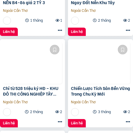
NỀN B4-86 giá 2 TỶ 3
Ngay Đất Nền Khu Tây
Ngoài Cần Thơ
Ngoài Cần Thơ
1 tháng
1
2 tháng
2
Liên hệ
Liên hệ
Chỉ từ 528 triệu ký HĐ – KHU
Chiến Lược Tích Sản Bền Vững
ĐÔ THỊ CÔNG NGHIỆP TÂY
Trong Chu Kỳ Mới
NAM TP.HCM
Ngoài Cần Thơ
Ngoài Cần Thơ
2 tháng
2
3 tháng
2
Liên hệ
Liên hệ