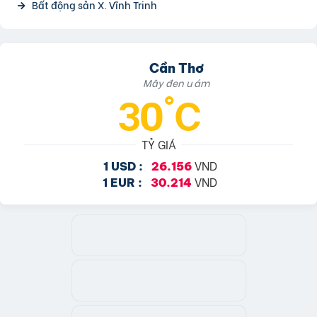
Bất động sản X. Vĩnh Trinh
Cần Thơ
Mây đen u ám
30°C
TỶ GIÁ
VND
1 USD :
26.156
VND
1 EUR :
30.214