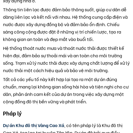
xây dựng nhà ở.
Thông tin liên lạc được đảm bảo thông suốt, giúp cư dân dễ
dàng liên lạc và kết nối với nhau. Hệ thống cung cấp điện và
nước được xây dựng đồng bộ và đảm bảo ổn định. Chiếu
sáng công cộng được đặt ở những vị trí chiến lược, tạo ra
không gian an toàn và đẹp mắt vào buổi tối.
Hệ thống thoát nước mưa và thoát nước thải được thiết kế
hiện đại, đảm bảo sự thoải mái và an toàn cho môi trường
sống. Trạm xử lý nước thải được xây dựng chất lượng để xử lý
nước thải một cách hiệu quả và bảo vệ môi trường.
Tất cả các yếu tố này kết hợp lại tạo ra một dự án đúng
chuẩn, mang lại không gian sống hài hòa và tiện nghi cho cư
dân, phản ánh cam kết của dự án trong việc xây dựng một
cộng đồng đô thị bền vững và phát triển.
Pháp lý
Dự án Khu đô thị Vàng Cao Xá
, có tên pháp lý là Khu đô thị
Cao Xá, tọa lạc tại huyện Tân Yên. Dự án đã trải qua điều