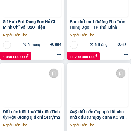
Sở Hữu Bất Động Sản Hồ Chí
Bán đất mặt đường Phố Trần
Minh Chỉ Với 320 Triệu
Hưng Đạo – TP Thái Bình
Ngoài Cần Thơ
Ngoài Cần Thơ
5 tháng
554
5 tháng
631
đ
đ
1.050.000.000
11.200.000.000
Đất nền biệt thự đối diện Tỉnh
Quỹ đất nền đẹp giá tốt cho
ủy Hậu Giang giá chỉ 14tr/m2
nhà đầu tư ngay cạnh KC Sam
Sung. Tiềm năng sinh lời vượt
Ngoài Cần Thơ
Ngoài Cần Thơ
trội.