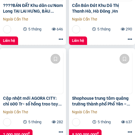
????BÁN ĐẤT Khu dân cư Nam
Cần Bán Đát Khu Dô Thị
Long TẠI LAI HƯNG, BÀU
Thanh Hà, Hà Đông ,Hn
BÀNG, BÌNH DƯƠNG????
Ngoài Cần Thơ
Ngoài Cần Thơ
5 tháng
646
5 tháng
290
Liên hệ
Liên hệ
Cập nhật mới AGORA CITY:
Shophouse trung tâm quảng
chỉ 600 Tr- sổ hồng trao tay-
trường thành phố Phổ Yên –
không gốc & Hỗ trợ LS 24
Thái Nguyên
Ngoài Cần Thơ
Ngoài Cần Thơ
tháng.Vũ 0933910039
5 tháng
282
5 tháng
637
đ
đ
2.000.000.000
8.500.000.000