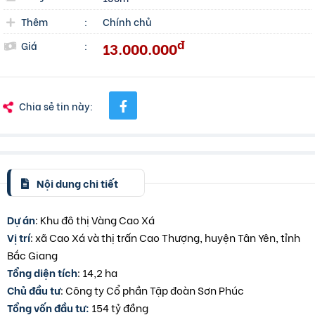
Thêm
:
Chính chủ
đ
13.000.000
Giá
:
Chia sẻ tin này:
Nội dung chi tiết
Dự án
: Khu đô thị Vàng Cao Xá
Vị trí
: xã Cao Xá và thị trấn Cao Thượng, huyện Tân Yên, tỉnh
Bắc Giang
Tổng diện tích
: 14,2 ha
Chủ đầu tư
: Công ty Cổ phần Tập đoàn Sơn Phúc
Tổng vốn đầu tư:
154 tỷ đồng