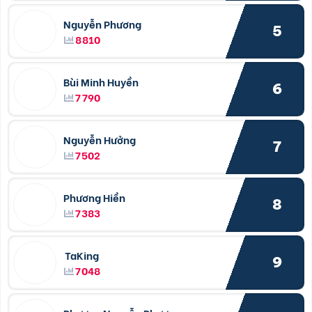
Nguyễn Phương
5
8810
Bùi Minh Huyền
6
7790
Nguyễn Hưởng
7
7502
Phương Hiền
8
7383
TaKing
9
7048