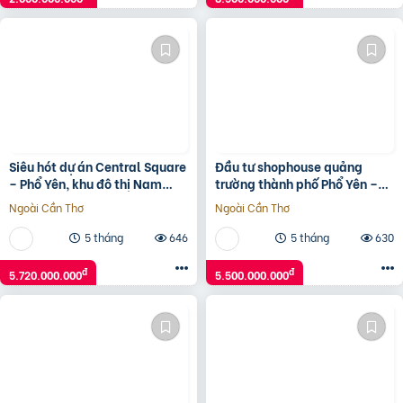
Siêu hót dự án Central Square
Đầu tư shophouse quảng
– Phổ Yên, khu đô thị Nam
trường thành phố Phổ Yên –
Thái – chủ đầu tư Taseco
tài sản truyền đời khẳng định
Ngoài Cần Thơ
Ngoài Cần Thơ
Land
đẳng cấp
5 tháng
646
5 tháng
630
đ
đ
5.720.000.000
5.500.000.000