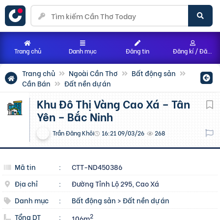
Trang chủ
Danh mục
Đăng tin
Đăng kí / Đăng nhập
Trang chủ
Ngoài Cần Thơ
Bất động sản
Cần Bán
Đất nền dự án
Khu Đô Thị Vàng Cao Xá – Tân
Yên – Bắc Ninh
Trần Đăng Khôi
16:21 09/03/26
268
Mã tin
:
CTT-ND450386
Địa chỉ
:
Đường Tỉnh Lộ 295, Cao Xá
Danh mục
:
Bất động sản
>
Đất nền dự án
Tổng DT
:
2
106m