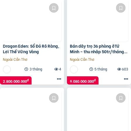
Dragon Eden: Sổ Đỏ Rõ Ràng,
Bán dãy trọ 36 phòng ởTứ
Lợi Thế Vững Vàng
Minh – thu nhập 50tr/tháng –
gần KCN Đại An
Ngoài Cần Thơ
Ngoài Cần Thơ
3 tháng
4
5 tháng
603
đ
đ
2.800.000.000
9.080.000.000