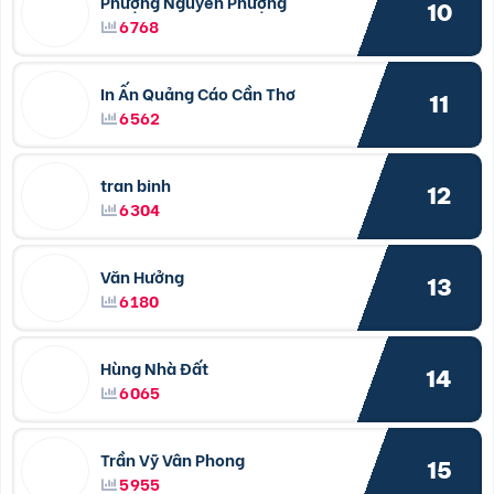
Phượng Nguyễn Phượng
10
6768
In Ấn Quảng Cáo Cần Thơ
11
6562
tran binh
12
6304
Văn Hưởng
13
6180
Hùng Nhà Đất
14
6065
Trần Vỹ Vân Phong
15
5955