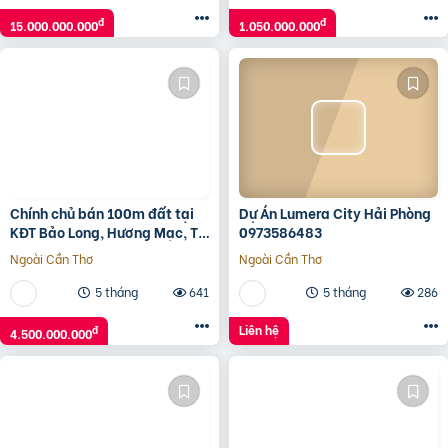
đ
đ
15.000.000.000
1.050.000.000
Chính chủ bán 100m đất tại
Dự Án Lumera City Hải Phòng
KĐT Bảo Long, Hương Mạc, Từ
0973586483
Sơn, Bắc Ninh giá đầu tư
Ngoài Cần Thơ
Ngoài Cần Thơ
5 tháng
641
5 tháng
286
Liên hệ
đ
4.500.000.000