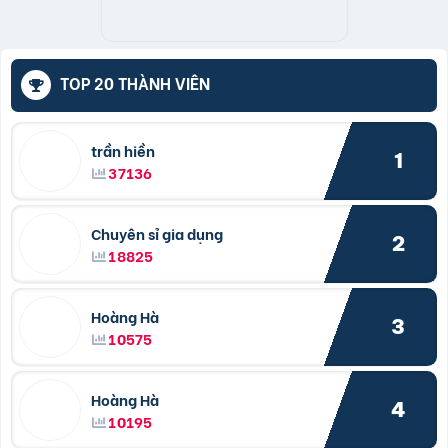
TOP 20 THÀNH VIÊN
trần hiền
1
37136
Chuyên sỉ gia dụng
2
18825
Hoàng Hà
3
10575
Hoàng Hà
4
10195