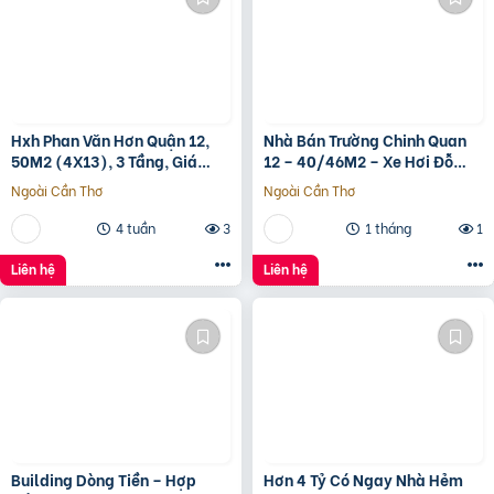
Hxh Phan Văn Hơn Quận 12,
Nhà Bán Trường Chinh Quan
50M2 (4X13), 3 Tầng, Giá
12 – 40/46M2 – Xe Hơi Đỗ
4.96 Tỷ
Cửa – 3.1 Tỷ
Ngoài Cần Thơ
Ngoài Cần Thơ
4 tuần
3
1 tháng
1
Liên hệ
Liên hệ
Building Dòng Tiền – Hợp
Hơn 4 Tỷ Có Ngay Nhà Hẻm