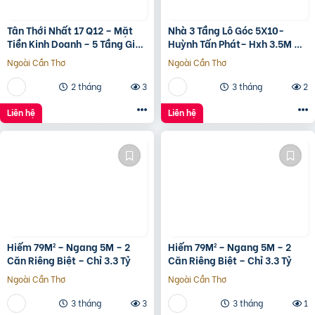
Tân Thới Nhất 17 Q12 – Mặt
Nhà 3 Tầng Lô Góc 5X10-
Tiền Kinh Doanh – 5 Tầng Giá
Huỳnh Tấn Phát– Hxh 3.5M –
13.6 Tỷ
Kinh Doanh Tốt – Shr Hoàn
Ngoài Cần Thơ
Ngoài Cần Thơ
Công Đủ- Giá 3 Tỷ Hơn.
2 tháng
3
3 tháng
2
Liên hệ
Liên hệ
Hiếm 79M² – Ngang 5M – 2
Hiếm 79M² – Ngang 5M – 2
Căn Riêng Biệt – Chỉ 3.3 Tỷ
Căn Riêng Biệt – Chỉ 3.3 Tỷ
Ngoài Cần Thơ
Ngoài Cần Thơ
3 tháng
3
3 tháng
1