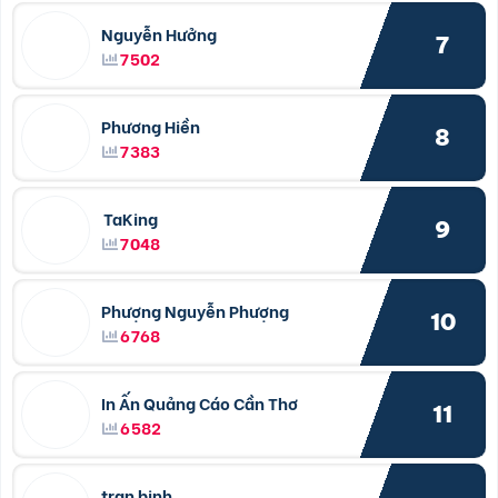
Nguyễn Hưởng
7
7502
Phương Hiền
8
7383
TaKing
9
7048
Phượng Nguyễn Phượng
10
6768
In Ấn Quảng Cáo Cần Thơ
11
6582
tran binh