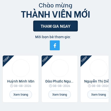
Chào mừng
THÀNH VIÊN MỚI
THAM GIA NGAY
Mời bạn bè tham gia:
Huỳnh Minh Văn
Đào Phước Nguyên
Nguyễn Thị 
08-08-2026
08-08-2026
08-08-2026
Xem trang
Xem trang
Xem trang