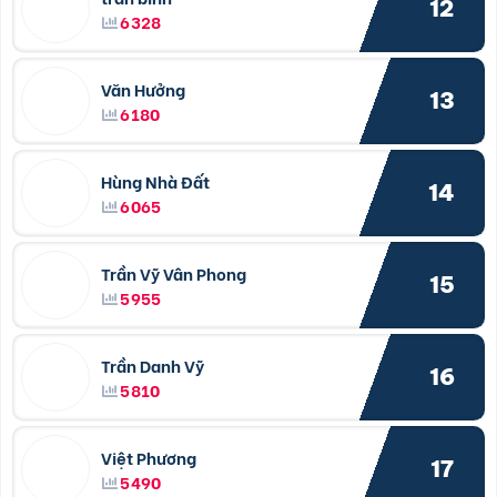
12
6328
Văn Hưởng
13
6180
Hùng Nhà Đất
14
6065
Trần Vỹ Vân Phong
15
5955
Trần Danh Vỹ
16
5810
Việt Phương
17
5490