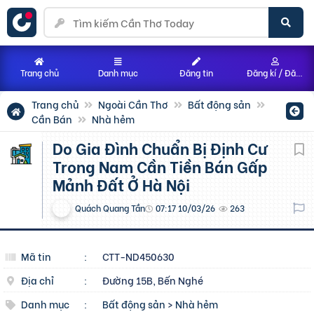
Trang chủ
Danh mục
Đăng tin
Đăng kí / Đăng nhập
Trang chủ
Ngoài Cần Thơ
Bất động sản
Cần Bán
Nhà hẻm
Do Gia Đình Chuẩn Bị Định Cư
Trong Nam Cần Tiền Bán Gấp
Mảnh Đất Ở Hà Nội
Quách Quang Tần
07:17 10/03/26
263
Mã tin
:
CTT-ND450630
Địa chỉ
:
Đường 15B, Bến Nghé
Danh mục
:
Bất động sản
>
Nhà hẻm