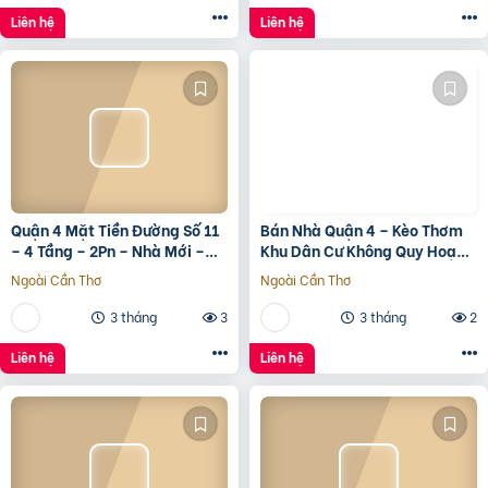
Liên hệ
Liên hệ
Quận 4 Mặt Tiền Đường Số 11
Bán Nhà Quận 4 – Kèo Thơm
– 4 Tầng – 2Pn – Nhà Mới –
Khu Dân Cư Không Quy Hoạch
7.35 Tỷ Tl
Cách Mặt Tiền Xóm Chiếu
Ngoài Cần Thơ
Ngoài Cần Thơ
30M
3 tháng
3
3 tháng
2
Liên hệ
Liên hệ