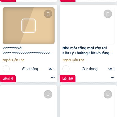
????????à
Nhà một tầng mới xây tại
????.????????????????????,
Kiêt Lý Thường Kiêt Phường
???????????????? ????
nam Đông Hà Quảng Trị
Ngoài Cần Thơ
Ngoài Cần Thơ
ộ???? ????????ấ????, ????
ó???? ???? ????ặ????
2 tháng
1
2 tháng
3
????????ề????
????????????, ????????á
Liên hệ
Liên hệ
????.???? ????ỷ