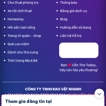
Cho thuê phòng trọ
Thông báo
Xe tải chở thuê
Bảng giá dịch vụ
Homestay
Blog
Hải sản tươi sống
Hướng dẫn sử dụng
Trang trí quán - shop
Liên hệ hỗ trợ
Quà Lưu niệm
Dành cho thú cưng
Thời trang Mẹ & Bé
Bạn
Cần Thơ Today,
hãy lan tỏa yêu thương!
CÔNG TY TNHH RAO VẶT NHANH
Địa chỉ trụ sở chính: 7 Trần Minh Sơn, phường Tân An, TP.
Cần Thơ
Tham gia đăng tin tại
Giấy CNĐKDN: 1801717351 – Ngày cấp: 24/01/2022 - Cơ