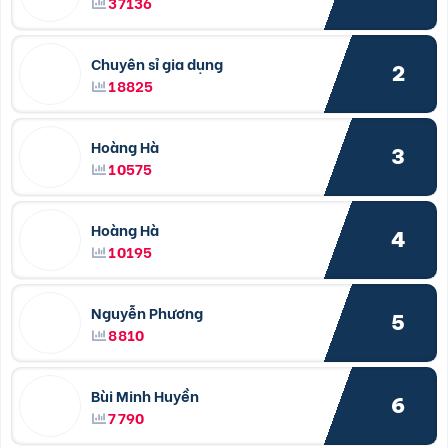
37136
Chuyên sỉ gia dụng
2
18825
Hoàng Hà
3
10575
Hoàng Hà
4
10195
Nguyễn Phương
5
8810
Bùi Minh Huyền
6
7790