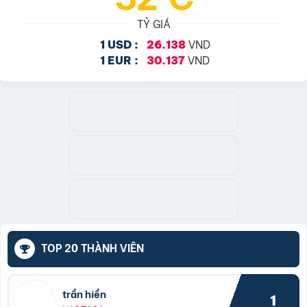
TỶ GIÁ
VND
1 USD :
26.138
VND
1 EUR :
30.137
TOP 20 THÀNH VIÊN
trần hiền
1