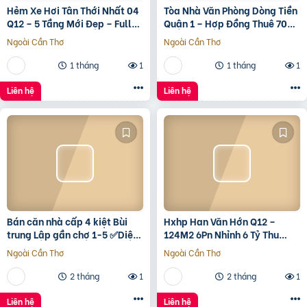
Hẻm Xe Hơi Tân Thới Nhất 04
Tòa Nhà Văn Phòng Dòng Tiền
Q12 – 5 Tầng Mới Đẹp – Full
Quận 1 – Hợp Đồng Thuê 700
Nội Thất – Giá 7.3 Tỷ
Triệu/Tháng – 490 Tỷ
Ngoài Cần Thơ
Ngoài Cần Thơ
1 tháng
1
1 tháng
1
Liên hệ
Liên hệ
Bán căn nhà cấp 4 kiệt Bùi
Hxhp Han Văn Hớn Q12 –
trung Lập gần chợ 1-5 ✅Diện
124M2 6Pn Nhỉnh 6 Tỷ Thu
tích 5*22 ✅Hướng Tây Bắc
15Tr/Tháng
Ngoài Cần Thơ
Ngoài Cần Thơ
✅Đường oto thông
2 tháng
1
2 tháng
1
Liên hệ
Liên hệ