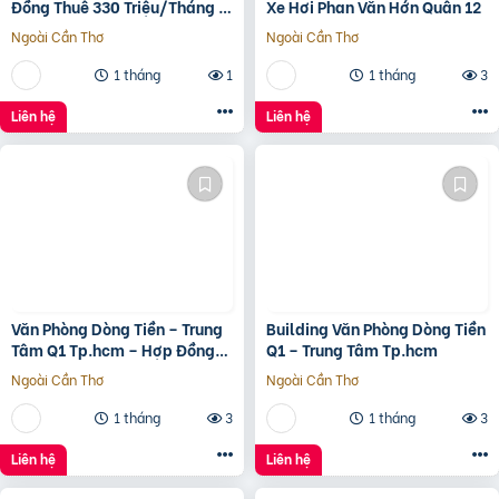
Đồng Thuê 330 Triệu/Tháng –
Xe Hơi Phan Văn Hớn Quân 12
Quận 5, Tp.hcm -139Ty
Ngoài Cần Thơ
Ngoài Cần Thơ
1 tháng
1
1 tháng
3
Liên hệ
Liên hệ
Văn Phòng Dòng Tiền – Trung
Building Văn Phòng Dòng Tiền
Tâm Q1 Tp.hcm – Hợp Đồng
Q1 – Trung Tâm Tp.hcm
Thuê 250 Triệu/Tháng – 115
Ngoài Cần Thơ
Ngoài Cần Thơ
Tỷ
1 tháng
3
1 tháng
3
Liên hệ
Liên hệ