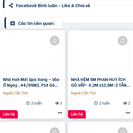
Facebook Bình luận - Like & Chia sẻ
Các tin liên quan:
Nhà Hxh Mới Spa Xong – Vào
NHÀ HẺM 5M PHAN HUY ÍCH
Ở Ngay , 44/85M2, P14 Gò
GÒ VẤP- 4,2M x12,5M-2 TẦNG
Vấp, Giá 4.X Tỷ
– GIÁ 4,4 TỶ
Ngoài Cần Thơ
Ngoài Cần Thơ
2 tuần
3
2 tuần
2
Liên hệ
Liên hệ