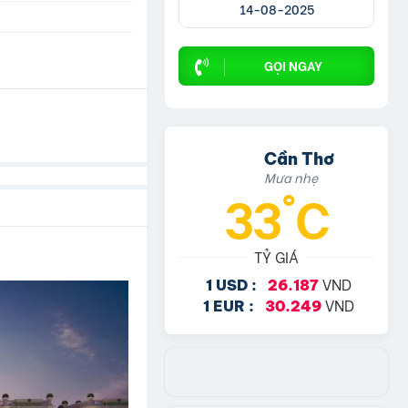
14-08-2025
GỌI NGAY
Cần Thơ
Mưa nhẹ
33°C
TỶ GIÁ
VND
1 USD :
26.187
VND
1 EUR :
30.249