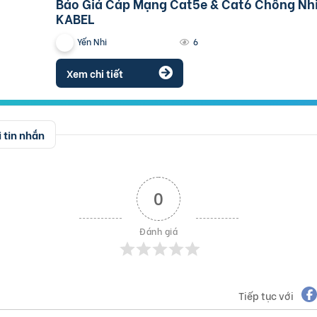
Báo Giá Cáp Mạng Cat5e & Cat6 Chống Nhiễu ALTEK
KABEL
Yến Nhi
6
Xem chi tiết
 tin nhắn
0
Đánh giá
Tiếp tục với