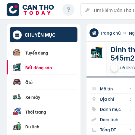
CAN THO
TODAY
Trang chủ
Ng
CHUYÊN MỤC
Dinh thự Long Biên Golf Villas – Diện tích từ 218m –
Tuyển dụng
545m2,
Bất động sản
Hà Chí 
Ôtô
Mã tin
:
Xe máy
Địa chỉ
:
Danh mục
:
Thời trang
Diện tích
:
Du lịch
Tổng DT
: