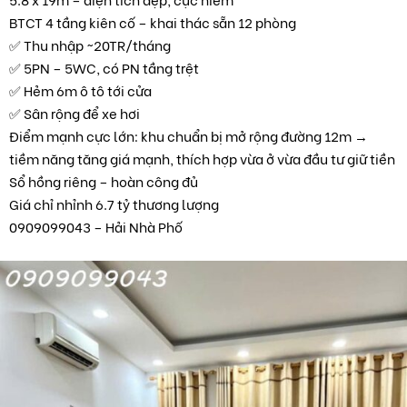
BTCT 4 tầng kiên cố – khai thác sẵn 12 phòng
✅ Thu nhập ~20TR/tháng
✅ 5PN – 5WC, có PN tầng trệt
✅ Hẻm 6m ô tô tới cửa
✅ Sân rộng để xe hơi
Điểm mạnh cực lớn: khu chuẩn bị mở rộng đường 12m →
tiềm năng tăng giá mạnh, thích hợp vừa ở vừa đầu tư giữ tiền
Sổ hồng riêng – hoàn công đủ
Giá chỉ nhỉnh 6.7 tỷ thương lượng
0909099043 – Hải Nhà Phố