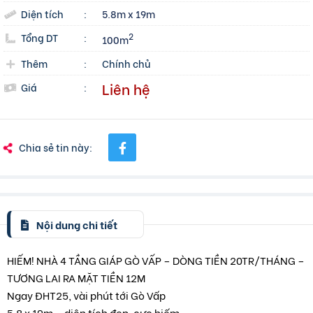
Diện tích
:
5.8m x 19m
Tổng DT
:
2
100m
Thêm
:
Chính chủ
Liên hệ
Giá
:
Chia sẻ tin này:
Nội dung chi tiết
HIẾM! NHÀ 4 TẦNG GIÁP GÒ VẤP – DÒNG TIỀN 20TR/THÁNG –
TƯƠNG LAI RA MẶT TIỀN 12M
Ngay ĐHT25, vài phút tới Gò Vấp
5.8 x 19m – diện tích đẹp, cực hiếm