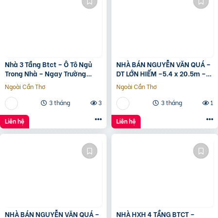
Nhà 3 Tầng Btct – Ô Tô Ngủ
NHÀ BÁN NGUYỄN VĂN QUÁ –
Trong Nhà – Ngay Trường
DT LỚN HIẾM –5.4 x 20.5m –
Chinh
GIÁ TỐT
Ngoài Cần Thơ
Ngoài Cần Thơ
3 tháng
3
3 tháng
1
Liên hệ
Liên hệ
NHÀ BÁN NGUYỄN VĂN QUÁ –
NHÀ HXH 4 TẦNG BTCT –