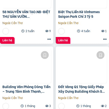
58 NGUYỄN VĂN TẠO.NB-BIỆT
Biệt Thự Liền Kè Vinhomes
THỰ SÂN VƯỜN
Saigon Park Chỉ 3 Tỷ 5
260M2[11x24M]-12.8 TỶ
Ngoài Cần Thơ
Ngoài Cần Thơ
2 tuần
9
4 tuần
1
Liên hệ
Liên hệ
Building Văn Phòng Dòng Tiền
Đất Vàng Q1 Tặng Giấy Phép
– Trung Tâm Bình Thạnh,
Xây Dựng Building Khách Sạn
Tp.hcm Chỉ 100Tr/M2 Đất
12 Tầng
Ngoài Cần Thơ
Ngoài Cần Thơ
1 tháng
3
1 tháng
2