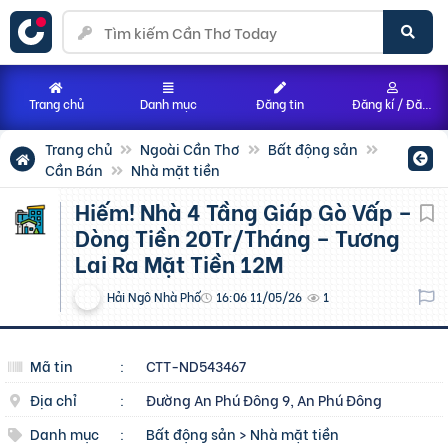
Trang chủ
Danh mục
Đăng tin
Đăng kí / Đăng nhập
Trang chủ
Ngoài Cần Thơ
Bất động sản
Cần Bán
Nhà mặt tiền
Hiếm! Nhà 4 Tầng Giáp Gò Vấp –
Dòng Tiền 20Tr/Tháng – Tương
Lai Ra Mặt Tiền 12M
Hải Ngô Nhà Phố
16:06 11/05/26
1
Mã tin
:
CTT-ND543467
Địa chỉ
:
Đường An Phú Đông 9, An Phú Đông
Danh mục
:
Bất động sản
>
Nhà mặt tiền