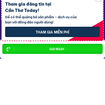
Bất động sản P. Long Tuyền
Tham gia đăng tin tại
Cần Thơ Today
!
Bất động sản P. Hưng Phú
Để có thể quảng bá sản phẩm - dịch vụ của
Bất động sản P. An Bình
bạn với đông đảo người dùng!
Bất động sản X. Phong Điền
THAM GIA MIỄN PHÍ
Bất động sản P. Ô Môn
GỌI NGAY
Dịch vụ
Hỗ trợ
thông dụng
khách hàng
Cho thuê xe ôtô
Giới thiệu
Cho thuê phòng trọ
Thông báo
Xe tải chở thuê
Bảng giá dịch vụ
Homestay
Blog
Hải sản tươi sống
Hướng dẫn sử dụng