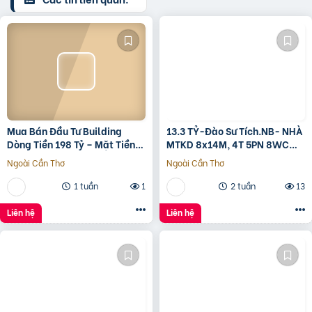
Mua Bán Đầu Tư Building
13.3 TỶ-Đào Sư Tích.NB- NHÀ
Dòng Tiền 198 Tỷ – Mặt Tiền
MTKD 8x14M, 4T 5PN 8WC
Đường 3/2, Trung Tâm Quận
FULL NỘI THẤT GỖ ĐỎ
Ngoài Cần Thơ
Ngoài Cần Thơ
10
1 tuần
1
2 tuần
13
Liên hệ
Liên hệ