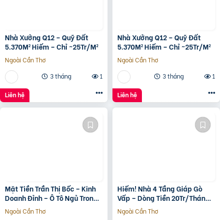
Nhà Xưởng Q12 – Quỹ Đất
Nhà Xưởng Q12 – Quỹ Đất
5.370M² Hiếm – Chỉ ~25Tr/M²
5.370M² Hiếm – Chỉ ~25Tr/M²
Ngoài Cần Thơ
Ngoài Cần Thơ
3 tháng
1
3 tháng
1
Liên hệ
Liên hệ
Mặt Tiền Trần Thị Bốc – Kinh
Hiếm! Nhà 4 Tầng Giáp Gò
Doanh Đỉnh – Ô Tô Ngủ Trong
Vấp – Dòng Tiền 20Tr/Tháng
Nhà
– Tương Lai Ra Mặt Tiền 12M
Ngoài Cần Thơ
Ngoài Cần Thơ