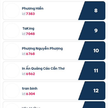
Phương Hiền
8
7383
TaKing
9
7048
Phượng Nguyễn Phượng
10
6768
In Ấn Quảng Cáo Cần Thơ
11
6562
tran binh
12
6304