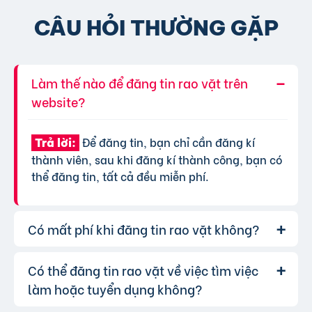
CÂU HỎI THƯỜNG GẶP
Làm thế nào để đăng tin rao vặt trên
website?
Để đăng tin, bạn chỉ cần đăng kí
Trả lời:
thành viên, sau khi đăng kí thành công, bạn có
thể đăng tin, tất cả đều miễn phí.
Có mất phí khi đăng tin rao vặt không?
Có thể đăng tin rao vặt về việc tìm việc
Chúng tôi cung cấp gói đăng tin miễn
Trả lời:
phí cơ bản cho tất cả người dùng. Tuy nhiên, để
làm hoặc tuyển dụng không?
tăng hiệu quả quảng cáo và được ưu tiên hiển