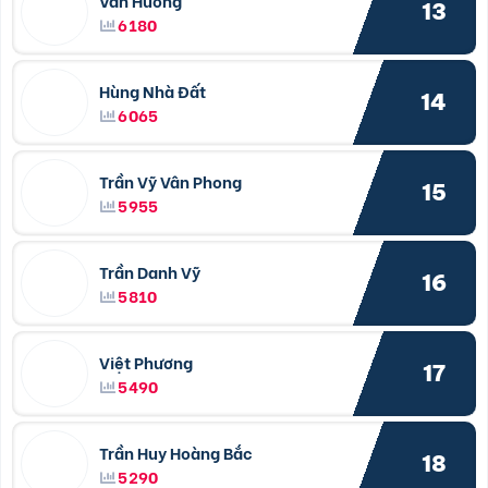
Văn Hưởng
13
6180
Hùng Nhà Đất
14
6065
Trần Vỹ Vân Phong
15
5955
Trần Danh Vỹ
16
5810
Việt Phương
17
5490
Trần Huy Hoàng Bắc
18
5290