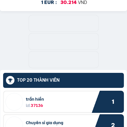
VND
1 EUR :
30.214
TOP 20 THÀNH VIÊN
trần hiền
1
37136
Chuyên sỉ gia dụng
2