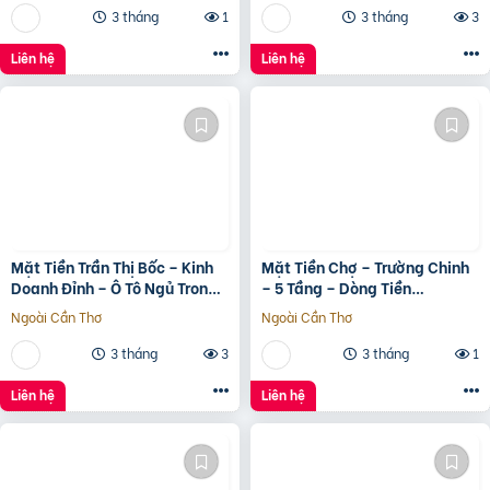
3 tháng
1
3 tháng
3
Liên hệ
Liên hệ
Mặt Tiền Trần Thị Bốc – Kinh
Mặt Tiền Chợ – Trường Chinh
Doanh Đỉnh – Ô Tô Ngủ Trong
– 5 Tầng – Dòng Tiền
Nhà
20Tr/Tháng
Ngoài Cần Thơ
Ngoài Cần Thơ
3 tháng
3
3 tháng
1
Liên hệ
Liên hệ