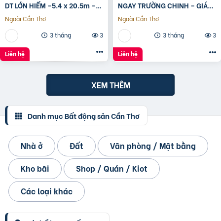
DT LỚN HIẾM –5.4 x 20.5m –
NGAY TRƯỜNG CHINH – GIÁ
GIÁ TỐT
TRỊ THẬT 75m2
Ngoài Cần Thơ
Ngoài Cần Thơ
3 tháng
3
3 tháng
3
Liên hệ
Liên hệ
XEM THÊM
Danh mục Bất động sản Cần Thơ
Nhà ở
Đất
Văn phòng / Mặt bằng
Kho bãi
Shop / Quán / Kiot
Các loại khác