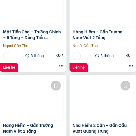
Mặt Tiền Chợ – Trường Chinh
Hàng Hiếm – Gần Trường
– 5 Tầng – Dòng Tiền
Nam Việt 2 Tầng
20Tr/Tháng
Ngoài Cần Thơ
Ngoài Cần Thơ
3 tháng
3
3 tháng
1
Liên hệ
Liên hệ
Hàng Hiếm – Gần Trường
Nhà Hiếm 2 Căn – Gần Cầu
Nam Việt 2 Tầng
Vượt Quang Trung