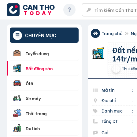
CAN THO
TODAY
Trang chủ
Ng
CHUYÊN MỤC
Đất nền biệt thự đối diện Tỉnh ủy Hậu Giang giá chỉ
Tuyển dụng
14tr/
Bất động sản
Thu Hiền
Ôtô
Mã tin
:
Xe máy
Địa chỉ
:
Danh mục
:
Thời trang
Tổng DT
:
Du lịch
Giá
: