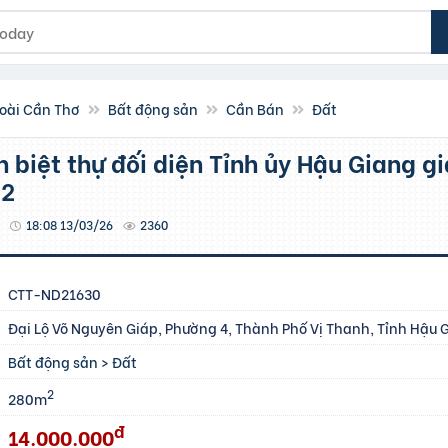
oài Cần Thơ
Bất động sản
Cần Bán
Đất
m2
18:08 13/03/26
2360
CTT-ND21630
Đại Lộ Võ Nguyên Giáp, Phường 4, Thành Phố Vị Thanh, Tỉnh Hậu 
Bất động sản
>
Đất
2
280m
đ
14.000.000