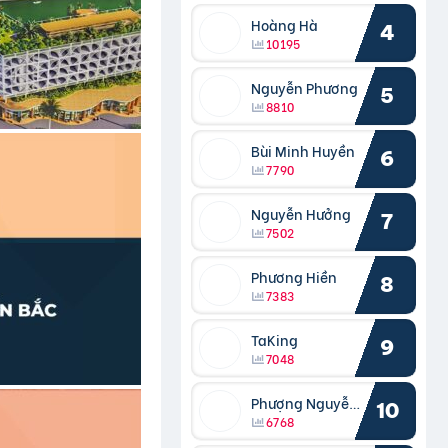
Hoàng Hà
4
10195
Nguyễn Phương
5
8810
Bùi Minh Huyền
6
7790
Nguyễn Hưởng
7
7502
Phương Hiền
8
7383
TaKing
9
7048
Phượng Nguyễn Phượng
10
6768