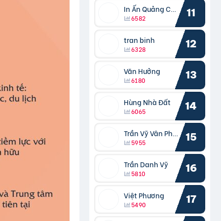
In Ấn Quảng Cáo Cần Thơ
11
6582
tran binh
12
6328
Văn Hưởng
13
6180
Hùng Nhà Đất
14
6065
Trần Vỹ Vân Phong
15
5955
Trần Danh Vỹ
16
5810
Việt Phương
17
5490