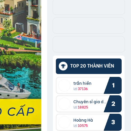
TOP 20 THÀNH VIÊN
trần hiền
1
37136
Chuyên sỉ gia dụng
2
18825
Hoàng Hà
3
10575