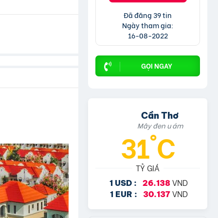
Đã đăng 39 tin
Ngày tham gia:
16-08-2022
GỌI NGAY
Cần Thơ
Mây đen u ám
31°C
TỶ GIÁ
VND
1 USD :
26.138
VND
1 EUR :
30.137