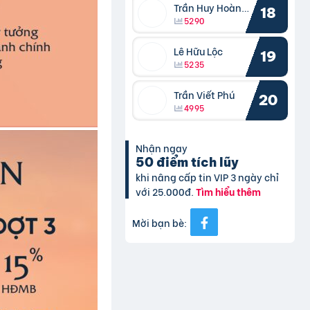
Trần Huy Hoàng Bắc
18
5290
Lê Hữu Lộc
19
5235
Trần Viết Phú
20
4995
Nhận ngay
50 điểm tích lũy
khi nâng cấp tin VIP 3 ngày chỉ
với 25.000đ.
Tìm hiểu thêm
Mời bạn bè: