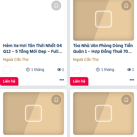
Hẻm Xe Hơi Tân Thới Nhất 04
Tòa Nhà Văn Phòng Dòng Tiền
Q12 – 5 Tầng Mới Đẹp – Full
Quận 1 – Hợp Đồng Thuê 700
Nội Thất – Giá 7.3 Tỷ
Triệu/Tháng – 490 Tỷ
Ngoài Cần Thơ
Ngoài Cần Thơ
1 tháng
1
1 tháng
1
Liên hệ
Liên hệ