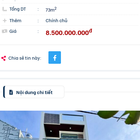
Tổng DT
:
2
73m
Thêm
:
Chính chủ
đ
8.500.000.000
Giá
:
Chia sẻ tin này:
Nội dung chi tiết