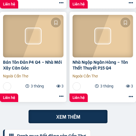
Liên hệ
Liên hệ
Bán Tôn Đản P4 Q4 – Nhà Mới
Nhà Ngộp Ngân Hàng – Tôn
Xây Căn Góc
Thất Thuyết P15 Q4
Ngoài Cần Thơ
Ngoài Cần Thơ
3 tháng
3
3 tháng
3
Liên hệ
Liên hệ
XEM THÊM
Danh mục Bất động sản Cần Thơ