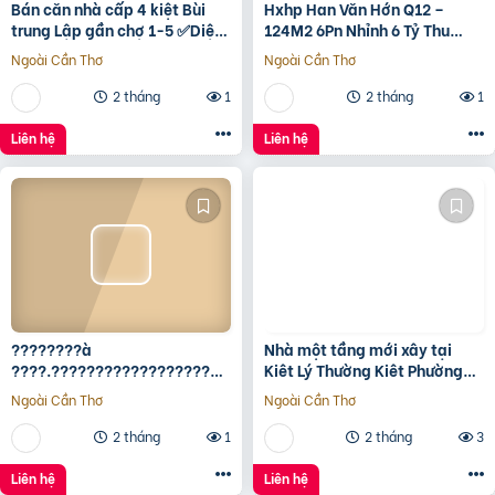
Bán căn nhà cấp 4 kiệt Bùi
Hxhp Han Văn Hớn Q12 –
trung Lập gần chợ 1-5 ✅Diện
124M2 6Pn Nhỉnh 6 Tỷ Thu
tích 5*22 ✅Hướng Tây Bắc
15Tr/Tháng
Ngoài Cần Thơ
Ngoài Cần Thơ
✅Đường oto thông
2 tháng
1
2 tháng
1
Liên hệ
Liên hệ
????????à
Nhà một tầng mới xây tại
????.????????????????????,
Kiêt Lý Thường Kiêt Phường
???????????????? ????
nam Đông Hà Quảng Trị
Ngoài Cần Thơ
Ngoài Cần Thơ
ộ???? ????????ấ????, ????
ó???? ???? ????ặ????
2 tháng
1
2 tháng
3
????????ề????
????????????, ????????á
Liên hệ
Liên hệ