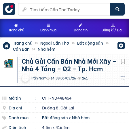
Trang chủ
Danh mục
Đăng tin
Đăng kí / Đăng nhập
Trang chủ
Ngoài Cần Thơ
Bất động sản
Cần Bán
Nhà hẻm
Chủ Gửi Cần Bán Nhà Mới Xây –
Nhà 4 Tầng – Q2 – Tp. Hcm
Trần Nam
14:38 06/03/26
261
Mã tin
:
CTT-ND448454
Địa chỉ
:
Đường 8, Cát Lái
Danh mục
:
Bất động sản
>
Nhà hẻm
Diện tích
:
4.5m x 416.5m