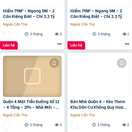
Hiếm 79M² – Ngang 5M – 2
Hiếm 79M² – Ngang 5M – 2
Căn Riêng Biệt – Chỉ 3.3 Tỷ
Căn Riêng Biệt – Chỉ 3.3 Tỷ
Ngoài Cần Thơ
Ngoài Cần Thơ
3 tháng
3
3 tháng
1
Liên hệ
Liên hệ
Quận 4 Mặt Tiền Đường Số 11
Bán Nhà Quận 4 – Kèo Thơm
– 4 Tầng – 2Pn – Nhà Mới –
Khu Dân Cư Không Quy Hoạch
7.35 Tỷ Tl
Cách Mặt Tiền Xóm Chiếu
Ngoài Cần Thơ
Ngoài Cần Thơ
30M
3 tháng
3
3 tháng
2