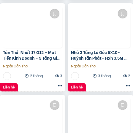
????.???? ????ỷ
Tân Thới Nhất 17 Q12 – Mặt
Nhà 3 Tầng Lô Góc 5X10-
Tiền Kinh Doanh – 5 Tầng Giá
Huỳnh Tấn Phát– Hxh 3.5M –
13.6 Tỷ
Kinh Doanh Tốt – Shr Hoàn
Ngoài Cần Thơ
Ngoài Cần Thơ
Công Đủ- Giá 3 Tỷ Hơn.
2 tháng
3
3 tháng
2
Liên hệ
Liên hệ