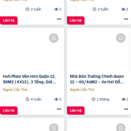
2 tuần
3
2 tuần
2
Liên hệ
Liên hệ
Hxh Phan Văn Hơn Quận 12,
Nhà Bán Trường Chinh Quan
50M2 (4X13), 3 Tầng, Giá
12 – 40/46M2 – Xe Hơi Đỗ
4.96 Tỷ
Cửa – 3.1 Tỷ
Ngoài Cần Thơ
Ngoài Cần Thơ
4 tuần
3
1 tháng
1
Liên hệ
Liên hệ