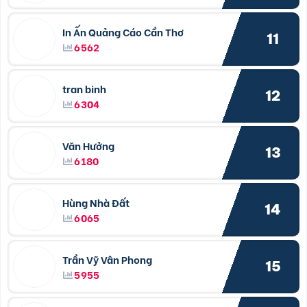
In Ấn Quảng Cáo Cần Thơ
11
6562
tran binh
12
6304
Văn Hưởng
13
6180
Hùng Nhà Đất
14
6065
Trần Vỹ Vân Phong
15
5955