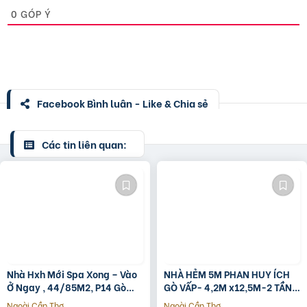
0
GÓP Ý
Facebook Bình luận - Like & Chia sẻ
Các tin liên quan:
Nhà Hxh Mới Spa Xong – Vào
NHÀ HẺM 5M PHAN HUY ÍCH
Ở Ngay , 44/85M2, P14 Gò
GÒ VẤP- 4,2M x12,5M-2 TẦNG
Vấp, Giá 4.X Tỷ
– GIÁ 4,4 TỶ
Ngoài Cần Thơ
Ngoài Cần Thơ