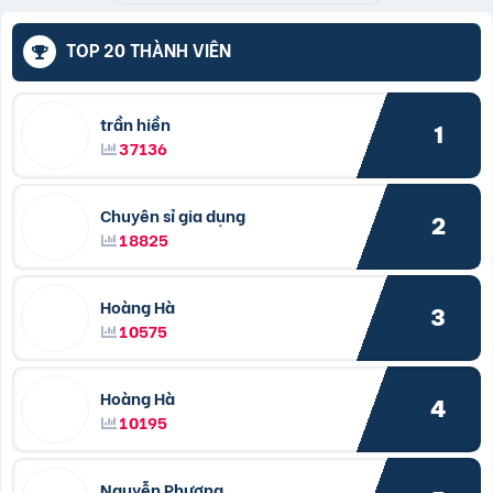
TOP 20 THÀNH VIÊN
trần hiền
1
37136
Chuyên sỉ gia dụng
2
18825
Hoàng Hà
3
10575
Hoàng Hà
4
10195
Nguyễn Phương