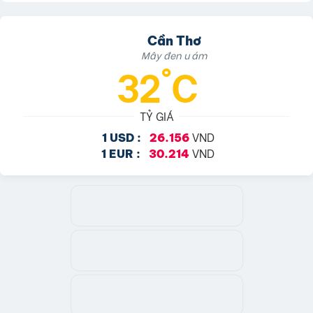
Cần Thơ
Mây đen u ám
32°C
TỶ GIÁ
VND
1 USD :
26.156
VND
1 EUR :
30.214