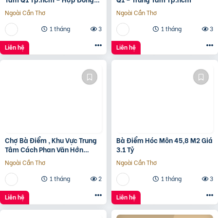
Thuê 250 Triệu/Tháng – 115
Ngoài Cần Thơ
Ngoài Cần Thơ
Tỷ
1 tháng
3
1 tháng
3
Liên hệ
Liên hệ
Chợ Bà Điểm , Khu Vực Trung
Bà Điểm Hóc Môn 45,8 M2 Giá
Tâm Cách Phan Văn Hớn
3.1 Tỷ
100m
Ngoài Cần Thơ
Ngoài Cần Thơ
1 tháng
2
1 tháng
3
Liên hệ
Liên hệ