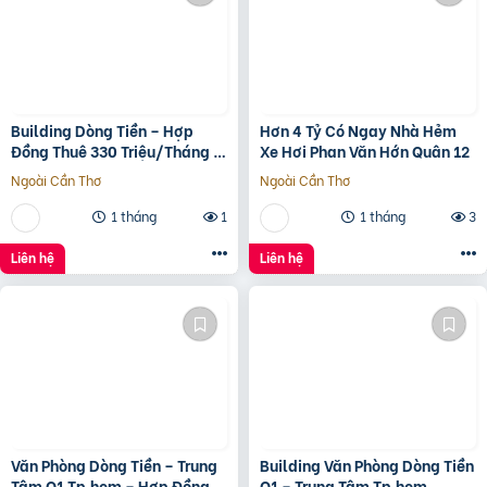
Building Dòng Tiền – Hợp
Hơn 4 Tỷ Có Ngay Nhà Hẻm
Đồng Thuê 330 Triệu/Tháng –
Xe Hơi Phan Văn Hớn Quân 12
Quận 5, Tp.hcm -139Ty
Ngoài Cần Thơ
Ngoài Cần Thơ
1 tháng
1
1 tháng
3
Liên hệ
Liên hệ
Văn Phòng Dòng Tiền – Trung
Building Văn Phòng Dòng Tiền
Tâm Q1 Tp.hcm – Hợp Đồng
Q1 – Trung Tâm Tp.hcm