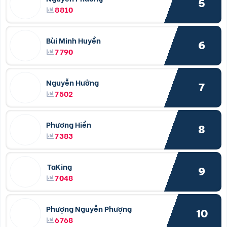
5
8810
Bùi Minh Huyền
6
7790
Nguyễn Hưởng
7
7502
Phương Hiền
8
7383
TaKing
9
7048
Phượng Nguyễn Phượng
10
6768