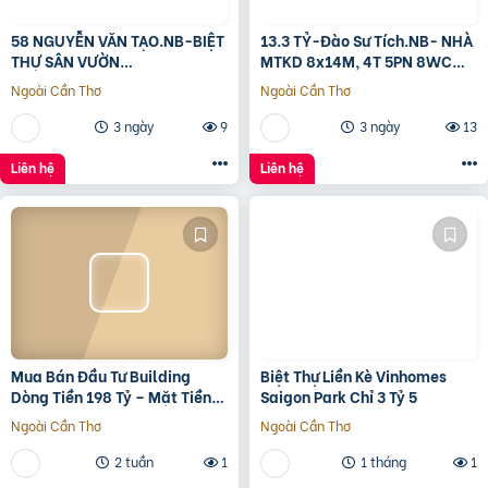
58 NGUYỄN VĂN TẠO.NB-BIỆT
13.3 TỶ-Đào Sư Tích.NB- NHÀ
THỰ SÂN VƯỜN
MTKD 8x14M, 4T 5PN 8WC
260M2[11x24M]-12.8 TỶ
FULL NỘI THẤT GỖ ĐỎ
Ngoài Cần Thơ
Ngoài Cần Thơ
3 ngày
9
3 ngày
13
Liên hệ
Liên hệ
Mua Bán Đầu Tư Building
Biệt Thự Liền Kè Vinhomes
Dòng Tiền 198 Tỷ – Mặt Tiền
Saigon Park Chỉ 3 Tỷ 5
Đường 3/2, Trung Tâm Quận
Ngoài Cần Thơ
Ngoài Cần Thơ
10
2 tuần
1
1 tháng
1