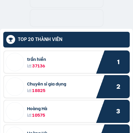
TOP 20 THÀNH VIÊN
trần hiền
1
37136
Chuyên sỉ gia dụng
2
18825
Hoàng Hà
3
10575
Hoàng Hà