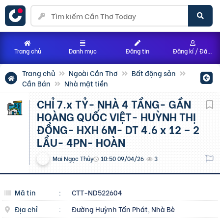
Trang chủ
Danh mục
Đăng tin
Đăng kí / Đăng nhập
Trang chủ
Ngoài Cần Thơ
Bất động sản
Cần Bán
Nhà mặt tiền
CHỈ 7.x TỶ- NHÀ 4 TẦNG- GẦN
HOÀNG QUỐC VIỆT- HUỲNH THỊ
ĐỒNG- HXH 6M- DT 4.6 x 12 – 2
LẦU- 4PN- HOÀN
Mai Ngọc Thủy
10:50 09/04/26
3
Mã tin
:
CTT-ND522604
Địa chỉ
:
Đường Huỳnh Tấn Phát, Nhà Bè