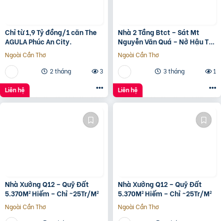
Chỉ từ 1,9 Tỷ đồng/1 căn The
Nhà 2 Tầng Btct – Sát Mt
AGULA Phúc An City.
Nguyễn Văn Quá – Nở Hậu Tài
Lộc
Ngoài Cần Thơ
Ngoài Cần Thơ
2 tháng
3
3 tháng
1
Liên hệ
Liên hệ
Nhà Xưởng Q12 – Quỹ Đất
Nhà Xưởng Q12 – Quỹ Đất
5.370M² Hiếm – Chỉ ~25Tr/M²
5.370M² Hiếm – Chỉ ~25Tr/M²
Ngoài Cần Thơ
Ngoài Cần Thơ