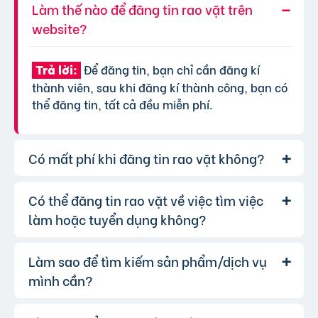
Làm thế nào để đăng tin rao vặt trên
website?
Để đăng tin, bạn chỉ cần đăng kí
Trả lời:
thành viên, sau khi đăng kí thành công, bạn có
thể đăng tin, tất cả đều miễn phí.
Có mất phí khi đăng tin rao vặt không?
Có thể đăng tin rao vặt về việc tìm việc
Chúng tôi cung cấp gói đăng tin miễn
Trả lời:
phí cơ bản cho tất cả người dùng. Tuy nhiên, để
làm hoặc tuyển dụng không?
tăng hiệu quả quảng cáo và được ưu tiên hiển
thị, bạn có thể lựa chọn các gói dịch vụ nâng
Làm sao để tìm kiếm sản phẩm/dịch vụ
Hoàn toàn có thể. Website của chúng
Trả lời:
cấp với chi phí hợp lý, xem thêm
phí dịch vụ tin
tôi hỗ trợ đăng tin tuyển dụng và tìm việc làm.
mình cần?
VIP
.
Bạn chỉ cần chọn đúng chuyên mục và điền đầy
đủ thông tin.