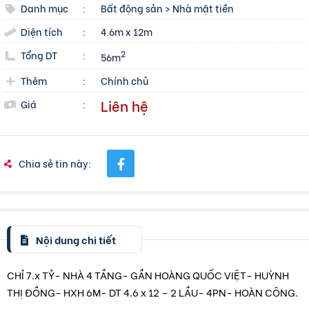
Danh mục
:
Bất động sản
>
Nhà mặt tiền
Diện tích
:
4.6m x 12m
Tổng DT
:
2
56m
Thêm
:
Chính chủ
Liên hệ
Giá
:
Chia sẻ tin này:
Nội dung chi tiết
CHỈ 7.x TỶ- NHÀ 4 TẦNG- GẦN HOÀNG QUỐC VIỆT- HUỲNH
THỊ ĐỒNG- HXH 6M- DT 4.6 x 12 – 2 LẦU- 4PN- HOÀN CÔNG.