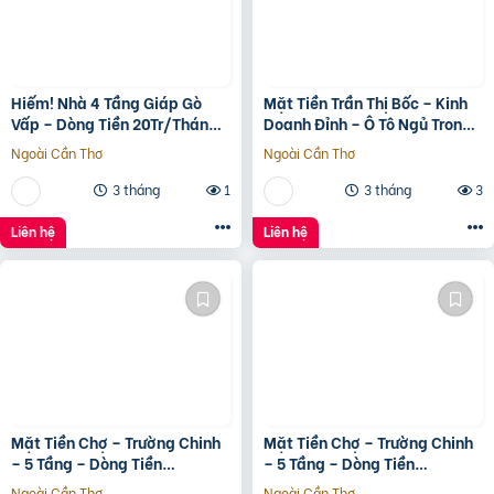
Hiếm! Nhà 4 Tầng Giáp Gò
Mặt Tiền Trần Thị Bốc – Kinh
Vấp – Dòng Tiền 20Tr/Tháng
Doanh Đỉnh – Ô Tô Ngủ Trong
– Tương Lai Ra Mặt Tiền 12M
Nhà
Ngoài Cần Thơ
Ngoài Cần Thơ
3 tháng
1
3 tháng
3
Liên hệ
Liên hệ
Mặt Tiền Chợ – Trường Chinh
Mặt Tiền Chợ – Trường Chinh
– 5 Tầng – Dòng Tiền
– 5 Tầng – Dòng Tiền
20Tr/Tháng
20Tr/Tháng
Ngoài Cần Thơ
Ngoài Cần Thơ