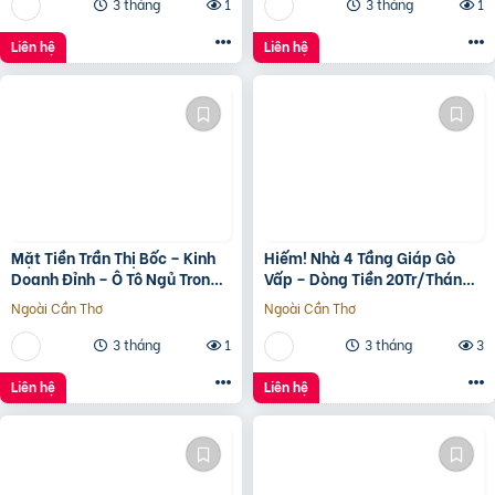
3 tháng
1
3 tháng
1
Liên hệ
Liên hệ
Mặt Tiền Trần Thị Bốc – Kinh
Hiếm! Nhà 4 Tầng Giáp Gò
Doanh Đỉnh – Ô Tô Ngủ Trong
Vấp – Dòng Tiền 20Tr/Tháng
Nhà
– Tương Lai Ra Mặt Tiền 12M
Ngoài Cần Thơ
Ngoài Cần Thơ
3 tháng
1
3 tháng
3
Liên hệ
Liên hệ