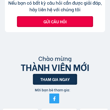
Không, trang web chỉ chấp nhận các
Trả lời:
Nếu bạn có bất kỳ câu hỏi cần được giải đáp,
bài đăng.
tin đăng sử dụng tiếng Việt có dấu.
hãy liên hệ với chúng tôi
GỬI CÂU HỎI
Chào mừng
THÀNH VIÊN MỚI
THAM GIA NGAY
Mời bạn bè tham gia: