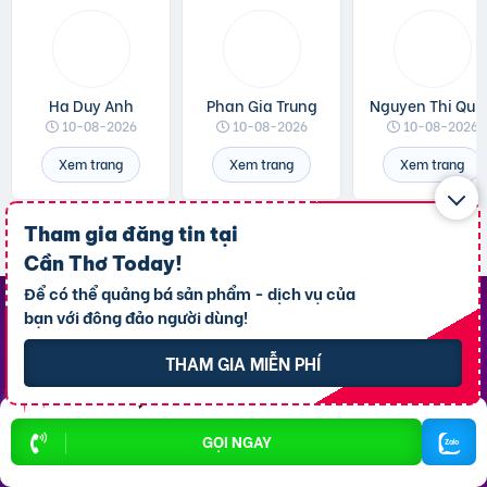
Ha Duy Anh
Phan Gia Trung
Nguyen Thi Quy
10-08-2026
10-08-2026
10-08-2026
Xem trang
Xem trang
Xem trang
Tham gia đăng tin tại
Cần Thơ Today
!
Để có thể quảng bá sản phẩm - dịch vụ của
bạn với đông đảo người dùng!
Top Khu Vực Nổi Bật
THAM GIA MIỄN PHÍ
P. Ninh Kiều
P. An Bình
P. Bình Thủy
P. Cái Răng
GỌI NGAY
P. Tân An
X. Thới Lai