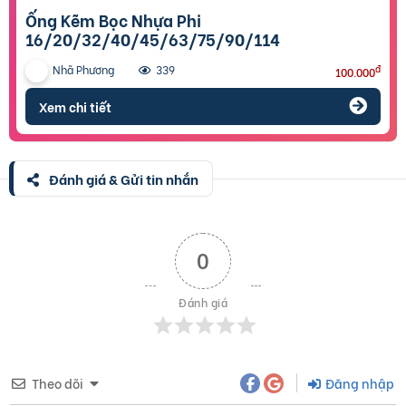
Ống Kẽm Bọc Nhựa Phi
16/20/32/40/45/63/75/90/114
Nhã Phương
đ
339
100.000
Xem chi tiết
Đánh giá & Gửi tin nhắn
0
Đánh giá
Theo dõi
Đăng nhập