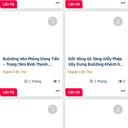
Liên hệ
Liên hệ
Building Văn Phòng Dòng Tiền
Đất Vàng Q1 Tặng Giấy Phép
– Trung Tâm Bình Thạnh,
Xây Dựng Building Khách Sạn
Tp.hcm Chỉ 100Tr/M2 Đất
12 Tầng
Ngoài Cần Thơ
Ngoài Cần Thơ
1 tháng
3
1 tháng
2
Liên hệ
Liên hệ