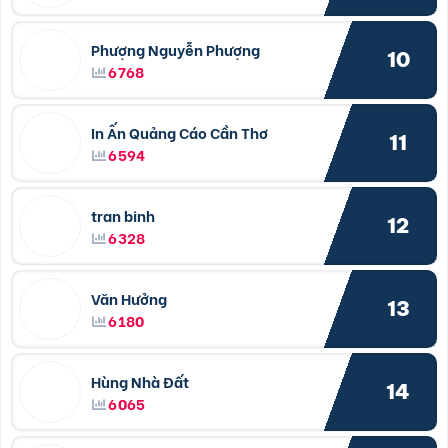
Phượng Nguyễn Phượng
10
6768
In Ấn Quảng Cáo Cần Thơ
11
6594
tran binh
12
6328
Văn Hưởng
13
6180
Hùng Nhà Đất
14
6065