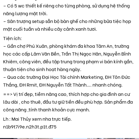
– Có 5 wc thiết kế riêng cho từng phòng, sử dụng hệ thống
năng lượng mặt trời.
– Sân trượng setup sẵn bộ bàn ghế cho những bữa tiệc họp
mặt cuối tuần và nhiều cây cảnh xanh tươi.
Tiện ích:
– Gần chợ Phú Xuân, phòng khám đa khoa Tâm An, trường
học các cấp Lâm Văn Bền, Trần Thị Ngọc Hân, Nguyễn Bỉnh
Khiêm, công viên, đều tập trung trong phạm vi bán kính gần,
thuận tiện cho sinh hoạt hàng ngày.
– Qua các trường Đại Học Tài chính Marketing, ĐH Tôn Đức
Thắng, ĐH Rmit, ĐH Nguyễn Tất Thành…. nhanh chóng.
==> Vị trí đẹp, tiềm năng cao, thích hợp cho gia đình an cư
lâu dài , cho thuê, đầu tư giữ tiền đều phù hợp. Sản phẩm đa
công năng ,tính thanh khoản cực mạnh.
Lh : Mai Thủy xem nha trực tiếp.
n1b9t7i9e.n2h3t.p1t.đ75