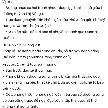
Vị trí :
– Đường nhựa xe hơi tránh nhau , được gọi la khu nhà giàu (
đường Huỳnh Thị Đồng ).
– Trục đường Huỳnh Tấn Phát , gần cầu Phú Xuân,gần Phú Mỹ
Hưng, KCX Tân Thuận Quận 7.
– KDC hiện hữu, dân trí cao di chuyển nhanh qua Quận 4,
Quận 1.
DT: 4.6 x 12 , vuông vứt.
Pháp lý : sổ riêng, hoàn công chuẩn, hỗ trợ vay ngân hàng.
Giá bán: 7.x tỷ ( thương lượng chính chủ).
Kết cấu: 1 trêt, 2 lầu, sân thượng.
– Sân trước đậu xe thoải mái.
– Phòng khách thoáng sáng, trang bị sẵn nội thất cao cấp.
– Liền kề là nhà bếp thiết kế chữ L tối ưu diện tích, hệ tủ bếp
trên- dưới.
– Có 1 phòng thờ, 4 phòng ngủ, có nhiều cửa sổ thoáng sáng,
có ban công trước để ngồi đọc sách, tập thế dục, hít thở
không khí trong lành.