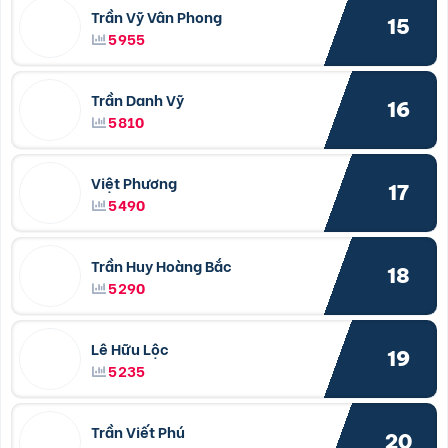
Trần Vỹ Vân Phong
15
5955
Trần Danh Vỹ
16
5810
Việt Phương
17
5490
Trần Huy Hoàng Bắc
18
5290
Lê Hữu Lộc
19
5235
Trần Viết Phú
20