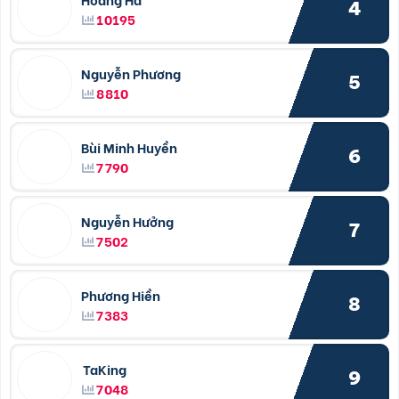
4
10195
Nguyễn Phương
5
8810
Bùi Minh Huyền
6
7790
Nguyễn Hưởng
7
7502
Phương Hiền
8
7383
TaKing
9
7048