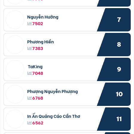
Nguyễn Hưởng
7
7502
Phương Hiền
8
7383
TaKing
9
7048
Phượng Nguyễn Phượng
10
6768
In Ấn Quảng Cáo Cần Thơ
11
6562