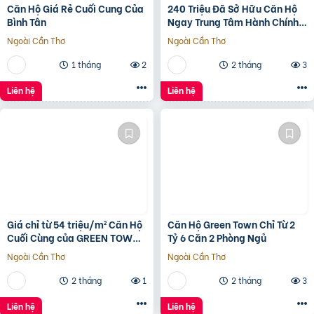
Căn Hộ Giá Rẻ Cuối Cung Của
240 Triệu Đã Sở Hữu Căn Hộ
Bình Tân
Ngay Trung Tâm Hành Chính
Bình Tân
Ngoài Cần Thơ
Ngoài Cần Thơ
1 tháng
2
2 tháng
3
Liên hệ
Liên hệ
Giá chỉ từ 54 triệu/m² Căn Hộ
Căn Hộ Green Town Chỉ Từ 2
Cuối Cùng của GREEN TOWN
Tỷ 6 Căn 2 Phòng Ngủ
BÌNH TÂN
Ngoài Cần Thơ
Ngoài Cần Thơ
2 tháng
1
2 tháng
3
Liên hệ
Liên hệ