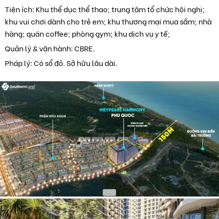
Tiện ích: Khu thể dục thể thao; trung tâm tổ chức hội nghị;
khu vui chơi dành cho trẻ em; khu thương mại mua sắm; nhà
hàng; quán coffee; phòng gym; khu dịch vụ y tế;
Quản lý & vận hành: CBRE.
Pháp lý: Có sổ đỏ. Sở hữu lâu dài.