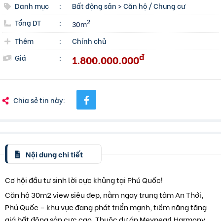
Danh mục
:
Bất động sản
>
Căn hộ / Chung cư
Tổng DT
:
2
30m
Thêm
:
Chính chủ
đ
1.800.000.000
Giá
:
Chia sẻ tin này:
Nội dung chi tiết
Cơ hội đầu tư sinh lời cực khủng tại Phú Quốc!
Căn hộ 30m2 view siêu đẹp, nằm ngay trung tâm An Thới,
Phú Quốc – khu vực đang phát triển mạnh, tiềm năng tăng
giá bất động sản cực cao. Thuộc dự án Meypearl Harmony,