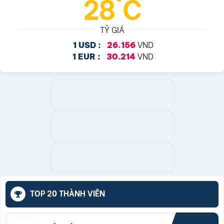
28°C
TỶ GIÁ
VND
1 USD :
26.156
VND
1 EUR :
30.214
TOP 20 THÀNH VIÊN