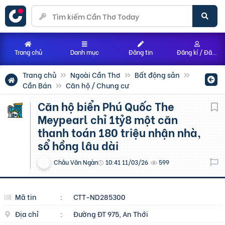
Trang chủ
Danh mục
Đăng tin
Đăng kí / Đăng nhập
Trang chủ
Ngoài Cần Thơ
Bất động sản
Cần Bán
Căn hộ / Chung cư
Căn hộ biển Phú Quốc The
Meypearl chỉ 1tỷ8 một căn
thanh toán 180 triệu nhận nhà,
sổ hồng lâu dài
Châu Văn Ngàn
10:41 11/03/26
599
Mã tin
:
CTT-ND285300
Địa chỉ
:
Đường ĐT 975, An Thới