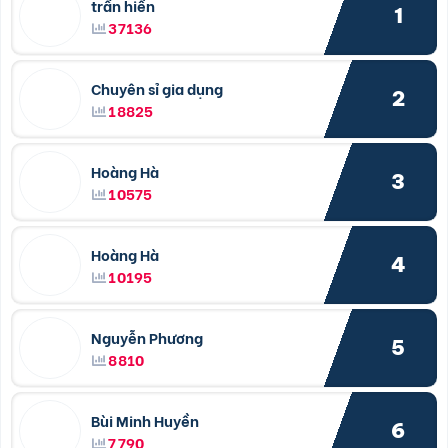
trần hiền
1
37136
Chuyên sỉ gia dụng
2
18825
Hoàng Hà
3
10575
Hoàng Hà
4
10195
Nguyễn Phương
5
8810
Bùi Minh Huyền
6
7790