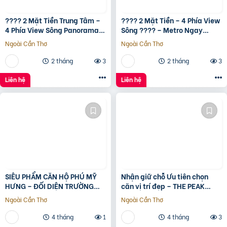
???? 2 Mặt Tiền Trung Tâm –
???? 2 Mặt Tiền – 4 Phía View
4 Phía View Sông Panorama
Sông ???? – Metro Ngay
???? – Metro Ngay Trước Mặt
Trước Mặt ???? – Full Nội
Ngoài Cần Thơ
Ngoài Cần Thơ
???? – Full Nội Thất
Thất Smart Home Samsung
????
2 tháng
3
2 tháng
3
Liên hệ
Liên hệ
SIÊU PHẨM CĂN HỘ PHÚ MỸ
Nhận giữ chỗ Ưu tiên chọn
HƯNG – ĐỐI DIỆN TRƯỜNG
căn vị trí đẹp – THE PEAK
ĐINH THIỆN LÝ – DT 95M2 –
GARDEN của Hưng Lộc Phát
Ngoài Cần Thơ
Ngoài Cần Thơ
GIÁ 9. x TỶ.
4 tháng
1
4 tháng
3