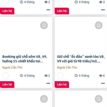
4 tháng
2
4 tháng
3
Liên hệ
Liên hệ
Booking giữ chỗ sớm V8, V9,
Giữ chỗ “ốc đảo” xanh tòa V8,
hưởng 1% chiết khấu tại
V9 với giá từ 98 triệu/m2,
Sunshine Sky City để đón đầu
hưởng 1% chiết khấu booking
Ngoài Cần Thơ
Ngoài Cần Thơ
hạ tầng phát triển
sớm tại
4 tháng
2
5 tháng
4
Liên hệ
Liên hệ