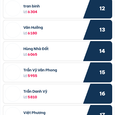
tran binh
12
6304
Văn Hưởng
13
6180
Hùng Nhà Đất
14
6065
Trần Vỹ Vân Phong
15
5955
Trần Danh Vỹ
16
5810
Việt Phương
17