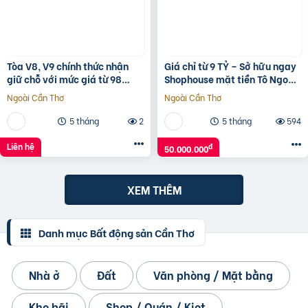
Tòa V8, V9 chính thức nhận
Giá chỉ từ 9 TỶ – Sở hữu ngay
giữ chỗ với mức giá từ 98
Shophouse mặt tiền Tô Ngọc
triệu/m2, 1% early bird tại
Vân, ngay vành đai 2
Ngoài Cần Thơ
Ngoài Cần Thơ
Sunshine Sky City
5 tháng
2
5 tháng
594
Liên hệ
đ
50.000.000
XEM THÊM
Danh mục Bất động sản Cần Thơ
Nhà ở
Đất
Văn phòng / Mặt bằng
Kho bãi
Shop / Quán / Kiot