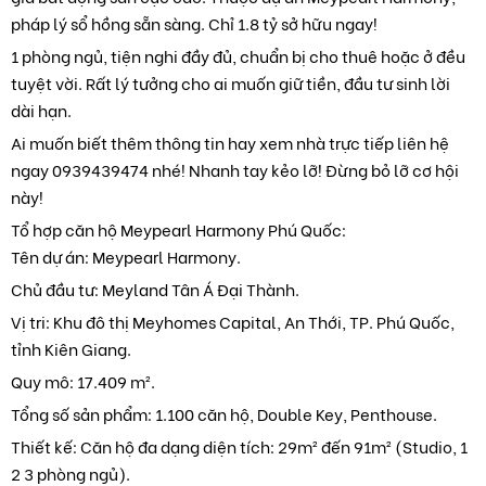
pháp lý sổ hồng sẵn sàng. Chỉ 1.8 tỷ sở hữu ngay!
1 phòng ngủ, tiện nghi đầy đủ, chuẩn bị cho thuê hoặc ở đều
tuyệt vời. Rất lý tưởng cho ai muốn giữ tiền, đầu tư sinh lời
dài hạn.
Ai muốn biết thêm thông tin hay xem nhà trực tiếp liên hệ
ngay 0939439474 nhé! Nhanh tay kẻo lỡ! Đừng bỏ lỡ cơ hội
này!
Tổ hợp căn hộ Meypearl Harmony Phú Quốc:
Tên dự án: Meypearl Harmony.
Chủ đầu tư: Meyland Tân Á Đại Thành.
Vị tri: Khu đô thị Meyhomes Capital, An Thới, TP. Phú Quốc,
tỉnh Kiên Giang.
Quy mô: 17.409 m².
Tổng số sản phẩm: 1.100 căn hộ, Double Key, Penthouse.
Thiết kế: Căn hộ đa dạng diện tích: 29m² đến 91m² (Studio, 1
2 3 phòng ngủ).