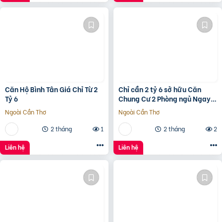
Căn Hộ Bình Tân Giá Chỉ Từ 2
Chỉ cần 2 tỷ 6 sở hữu Căn
Tỷ 6
Chung Cư 2 Phòng ngủ Ngay
Bình Tân gần Aeon Tân Phú
Ngoài Cần Thơ
Ngoài Cần Thơ
2 tháng
1
2 tháng
2
Liên hệ
Liên hệ