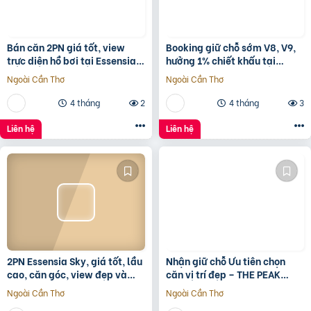
Bán căn 2PN giá tốt, view
Booking giữ chỗ sớm V8, V9,
trực diện hồ bơi tại Essensia
hưởng 1% chiết khấu tại
Sky với giá chỉ 5,6 tỷ
Sunshine Sky City để đón đầu
Ngoài Cần Thơ
Ngoài Cần Thơ
hạ tầng phát triển
4 tháng
2
4 tháng
3
Liên hệ
Liên hệ
2PN Essensia Sky, giá tốt, lầu
Nhận giữ chỗ Ưu tiên chọn
cao, căn góc, view đẹp và
căn vị trí đẹp – THE PEAK
thoáng giá chỉ 6 tỷ 780 chưa
GARDEN của Hưng Lộc Phát
Ngoài Cần Thơ
Ngoài Cần Thơ
KPBTthích hợp