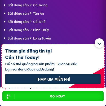
Bất động sản P. Cái Răng
Bất động sản P. Tân An
Bất động sản P. Cái Khế
Bất động sản P. Bình Thủy
Bất động sản P. Long Tuyền
Bất động sản P. Hưng Phú
Tham gia đăng tin tại
Bất động sản P. An Bình
Cần Thơ Today
!
Bất động sản X. Phong Điền
Để có thể quảng bá sản phẩm - dịch vụ của
bạn với đông đảo người dùng!
Bất động sản P. Ô Môn
THAM GIA MIỄN PHÍ
Dịch vụ
Hỗ trợ
thông dụng
khách hàng
GỌI NGAY
Cho thuê xe ôtô
Giới thiệu