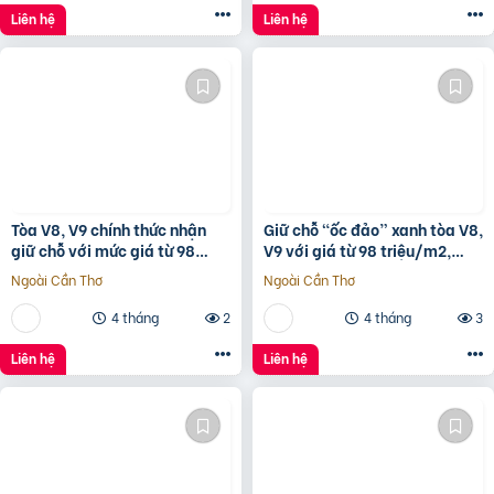
Liên hệ
Liên hệ
Tòa V8, V9 chính thức nhận
Giữ chỗ “ốc đảo” xanh tòa V8,
giữ chỗ với mức giá từ 98
V9 với giá từ 98 triệu/m2,
triệu/m2, 1% early bird tại
hưởng 1% chiết khấu booking
Ngoài Cần Thơ
Ngoài Cần Thơ
Sunshine Sky City
sớm tại
4 tháng
2
4 tháng
3
Liên hệ
Liên hệ