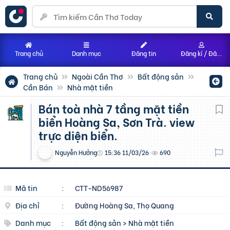
Trang chủ
Danh mục
Đăng tin
Đăng kí / Đăng nhập
Trang chủ
Ngoài Cần Thơ
Bất động sản
Cần Bán
Nhà mặt tiền
Bán toà nhà 7 tầng mặt tiền
biển Hoàng Sa, Sơn Trà. view
trực diện biển.
Nguyễn Hưởng
15:36 11/03/26
690
Mã tin
:
CTT-ND56987
Địa chỉ
:
Đường Hoàng Sa, Thọ Quang
Danh mục
:
Bất động sản
>
Nhà mặt tiền