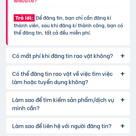
Để đăng tin, bạn chỉ cần đăng kí
Trả lời:
thành viên, sau khi đăng kí thành công, bạn có
thể đăng tin, tất cả đều miễn phí.
Có mất phí khi đăng tin rao vặt không?
Có thể đăng tin rao vặt về việc tìm việc
Chúng tôi cung cấp gói đăng tin miễn
Trả lời:
phí cơ bản cho tất cả người dùng. Tuy nhiên, để
làm hoặc tuyển dụng không?
tăng hiệu quả quảng cáo và được ưu tiên hiển
thị, bạn có thể lựa chọn các gói dịch vụ nâng
Làm sao để tìm kiếm sản phẩm/dịch vụ
Hoàn toàn có thể. Website của chúng
Trả lời:
cấp với chi phí hợp lý, xem thêm
phí dịch vụ tin
tôi hỗ trợ đăng tin tuyển dụng và tìm việc làm.
mình cần?
VIP
.
Bạn chỉ cần chọn đúng chuyên mục và điền đầy
đủ thông tin.
Làm sao để liên hệ với người đăng tin?
Bạn có thể sử dụng công cụ tìm kiếm
Trả lời:
trên website, nhập từ khóa liên quan đến sản