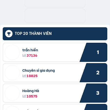
TOP 20 THÀNH VIÊN
trần hiền
1
37136
Chuyên sỉ gia dụng
2
18825
Hoàng Hà
3
10575