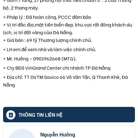
bộ, 2 thang máy.
+ Pháp lý : Đã hoàn công, PCCC đảm bảo
+ Vị trí đắc địa,mặt tiền biển đẹp. khu vực rất đông khách du
lịch, vị trí đất vàng của Đà Nẵng.
+ Giá bán : 69 tỷ Thương lượng chính chủ.
+ LH em để xem nhà và làm việc chính chủ.
+ Mr. Hưởng – 0901962668 (MTG).
+ Cty BĐS VinGrand Center chi nhánh TP Đà Nẵng
+ Địa chỉ: TT DVTM Savico 66 Võ Văn Tần, Q Thanh Khê, Đà
Nẵng
THÔNG TIN LIÊN HỆ
Nguyễn Hưởng