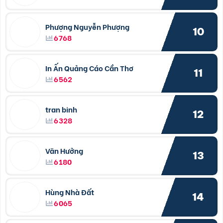
Phượng Nguyễn Phượng
10
6768
In Ấn Quảng Cáo Cần Thơ
11
6562
tran binh
12
6328
Văn Hưởng
13
6180
Hùng Nhà Đất
14
6065