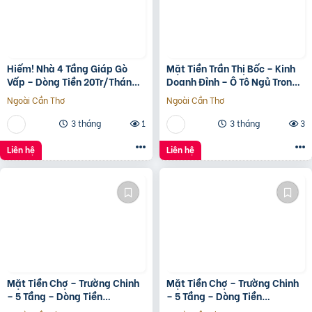
Hiếm! Nhà 4 Tầng Giáp Gò
Mặt Tiền Trần Thị Bốc – Kinh
Vấp – Dòng Tiền 20Tr/Tháng
Doanh Đỉnh – Ô Tô Ngủ Trong
– Tương Lai Ra Mặt Tiền 12M
Nhà
Ngoài Cần Thơ
Ngoài Cần Thơ
3 tháng
1
3 tháng
3
Liên hệ
Liên hệ
Mặt Tiền Chợ – Trường Chinh
Mặt Tiền Chợ – Trường Chinh
– 5 Tầng – Dòng Tiền
– 5 Tầng – Dòng Tiền
20Tr/Tháng
20Tr/Tháng