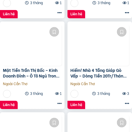
3 tháng
1
3 tháng
1
Liên hệ
Liên hệ
Mặt Tiền Trần Thị Bốc – Kinh
Hiếm! Nhà 4 Tầng Giáp Gò
Doanh Đỉnh – Ô Tô Ngủ Trong
Vấp – Dòng Tiền 20Tr/Tháng
Nhà
– Tương Lai Ra Mặt Tiền 12M
Ngoài Cần Thơ
Ngoài Cần Thơ
3 tháng
1
3 tháng
3
Liên hệ
Liên hệ