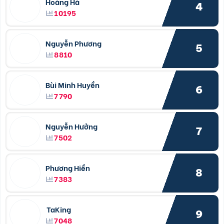
Hoàng Hà
4
10195
Nguyễn Phương
5
8810
Bùi Minh Huyền
6
7790
Nguyễn Hưởng
7
7502
Phương Hiền
8
7383
TaKing
9
7048