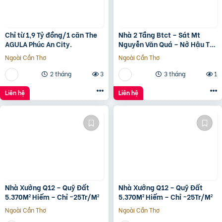
Chỉ từ 1,9 Tỷ đồng/1 căn The
Nhà 2 Tầng Btct – Sát Mt
AGULA Phúc An City.
Nguyễn Văn Quá – Nở Hậu Tài
Lộc
Ngoài Cần Thơ
Ngoài Cần Thơ
2 tháng
3
3 tháng
1
Liên hệ
Liên hệ
Nhà Xưởng Q12 – Quỹ Đất
Nhà Xưởng Q12 – Quỹ Đất
5.370M² Hiếm – Chỉ ~25Tr/M²
5.370M² Hiếm – Chỉ ~25Tr/M²
Ngoài Cần Thơ
Ngoài Cần Thơ