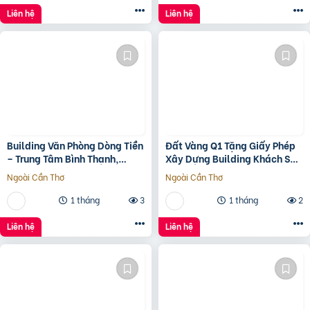
Liên hệ
Liên hệ
Building Văn Phòng Dòng Tiền
Đất Vàng Q1 Tặng Giấy Phép
– Trung Tâm Bình Thạnh,
Xây Dựng Building Khách Sạn
Tp.hcm Chỉ 100Tr/M2 Đất
12 Tầng
Ngoài Cần Thơ
Ngoài Cần Thơ
1 tháng
3
1 tháng
2
Liên hệ
Liên hệ