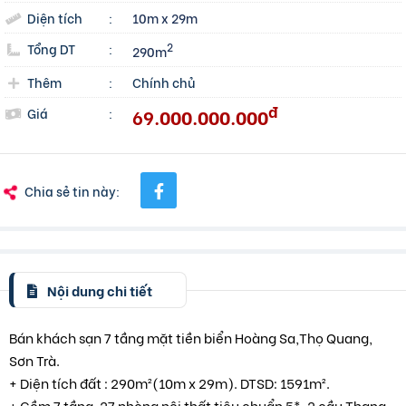
Diện tích
:
10m x 29m
Tổng DT
:
2
290m
Thêm
:
Chính chủ
đ
69.000.000.000
Giá
:
Chia sẻ tin này:
Nội dung chi tiết
Bán khách sạn 7 tầng mặt tiền biển Hoàng Sa,Thọ Quang,
Sơn Trà.
+ Diện tích đất : 290m²(10m x 29m). DTSD: 1591m².
+ Gồm 7 tầng, 27 phòng nội thất tiêu chuẩn 5*. 2 cầu Thang