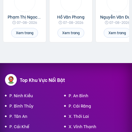
Phạm Thị Ngọc Linh
Hồ Văn Phong
Nguyễn 
07-08-2026
07-08-2026
07-08-2026
Xem trang
Xem trang
Xem trang
Top Khu Vực Nổi Bật
P. Ninh Kiều
P. An Bình
P. Bình Thủy
P. Cái Răng
P. Tân An
X. Thới Lai
P. Cái Khế
X. Vĩnh Thạnh