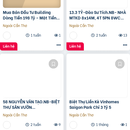
Mua Bán Đầu Tư Building
13.3 TỶ-Đào Sư Tích.NB- NHÀ
Dòng Tiền 198 Tỷ – Mặt Tiền
MTKD 8x14M, 4T 5PN 8WC
Đường 3/2, Trung Tâm Quận
FULL NỘI THẤT GỖ ĐỎ
Ngoài Cần Thơ
Ngoài Cần Thơ
10
1 tuần
1
2 tuần
13
Liên hệ
Liên hệ
58 NGUYỄN VĂN TẠO.NB-BIỆT
Biệt Thự Liền Kè Vinhomes
THỰ SÂN VƯỜN
Saigon Park Chỉ 3 Tỷ 5
260M2[11x24M]-12.8 TỶ
Ngoài Cần Thơ
Ngoài Cần Thơ
2 tuần
9
1 tháng
1