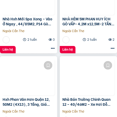
Nhà Hxh Mới Spa Xong – Vào
NHÀ HẺM 5M PHAN HUY ÍCH
Ở Ngay , 44/85M2, P14 Gò
GÒ VẤP- 4,2M x12,5M-2 TẦNG
Vấp, Giá 4.X Tỷ
– GIÁ 4,4 TỶ
Ngoài Cần Thơ
Ngoài Cần Thơ
2 tuần
3
2 tuần
2
Liên hệ
Liên hệ
Hxh Phan Văn Hơn Quận 12,
Nhà Bán Trường Chinh Quan
50M2 (4X13), 3 Tầng, Giá
12 – 40/46M2 – Xe Hơi Đỗ
4.96 Tỷ
Cửa – 3.1 Tỷ
Ngoài Cần Thơ
Ngoài Cần Thơ