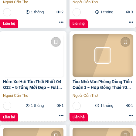
Ngoài Cần Thơ
Ngoài Cần Thơ
1 tháng
2
1 tháng
3
Liên hệ
Liên hệ
Hẻm Xe Hơi Tân Thới Nhất 04
Tòa Nhà Văn Phòng Dòng Tiền
Q12 – 5 Tầng Mới Đẹp – Full
Quận 1 – Hợp Đồng Thuê 700
Nội Thất – Giá 7.3 Tỷ
Triệu/Tháng – 490 Tỷ
Ngoài Cần Thơ
Ngoài Cần Thơ
1 tháng
1
1 tháng
1
Liên hệ
Liên hệ