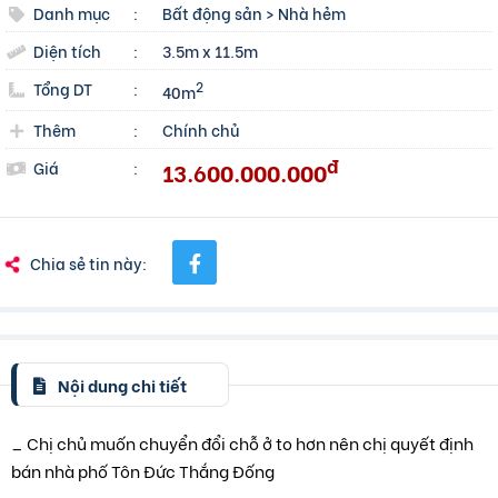
Danh mục
:
Bất động sản
>
Nhà hẻm
Diện tích
:
3.5m x 11.5m
Tổng DT
:
2
40m
Thêm
:
Chính chủ
đ
13.600.000.000
Giá
:
Chia sẻ tin này:
Nội dung chi tiết
_ Chị chủ muốn chuyển đổi chỗ ở to hơn nên chị quyết định
bán nhà phố Tôn Đức Thắng Đống