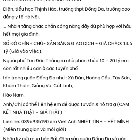
Diện, tiểu học Thịnh Hào, trường thpt Đống Đa, trường cao
đẳng y tế Hà Nội.
_ Nhà 4 tầng chắc chắn công năng đầy đủ phù hợp với hầu
hết mọi gia đình.
SỔ ĐỎ CHÍNH CHỦ- SẴN SÀNG GIAO DỊCH – GIÁ CHÀO: 13.6
Tỷ (Giá Vào Việc).
Ngoài phố Tôn Đức Thắng ra nhà phân khúc 10 – 20 tỷ em
còn rất nhiều căn ở các tuyến phố
lớn trong quận Đống Đa như : Xã Đàn, Hoàng Cầu, Tây Sơn,
Khâm Thiên, Giảng Võ, Cát Linh,
Hào Nam.
Anh/Chị có thể liên hệ em để được tư vấn & hỗ trợ ạ (CAM
KẾT NHÀ THẬT – GIÁ THẬT)
Liên hệ: 0396935190 em Việt Anh NHIỆT TÌNH – HẾT MÌNH
(Miễn trung gian và môi giới)
Nhận ký gửi mua bán Bất động sản quận Đống Đa và các