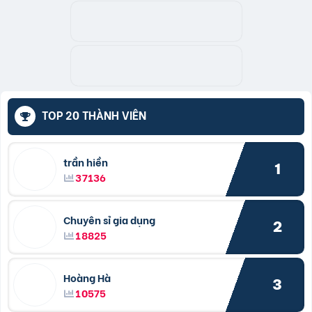
TOP 20 THÀNH VIÊN
trần hiền
1
37136
Chuyên sỉ gia dụng
2
18825
Hoàng Hà
3
10575