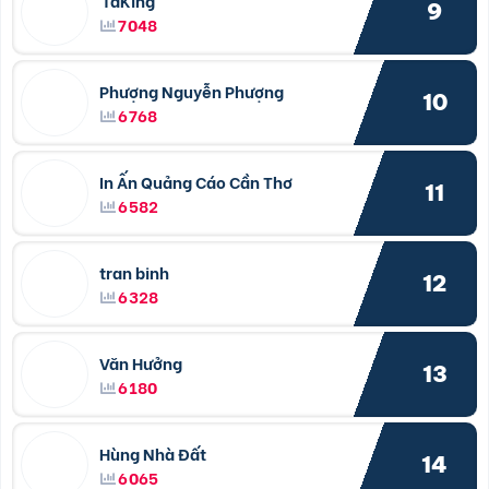
TaKing
9
7048
Phượng Nguyễn Phượng
10
6768
In Ấn Quảng Cáo Cần Thơ
11
6582
tran binh
12
6328
Văn Hưởng
13
6180
Hùng Nhà Đất
14
6065