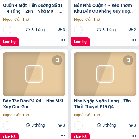
Quận 4 Mặt Tiền Đường Số 11
Bán Nhà Quận 4 – Kèo Thơm
– 4 Tầng – 2Pn – Nhà Mới –
Khu Dân Cư Không Quy Hoạch
7.35 Tỷ Tl
Cách Mặt Tiền Xóm Chiếu
Ngoài Cần Thơ
Ngoài Cần Thơ
30M
3 tháng
3
3 tháng
2
Liên hệ
Liên hệ
Bán Tôn Đản P4 Q4 – Nhà Mới
Nhà Ngộp Ngân Hàng – Tôn
Xây Căn Góc
Thất Thuyết P15 Q4
Ngoài Cần Thơ
Ngoài Cần Thơ
3 tháng
3
3 tháng
3
Liên hệ
Liên hệ