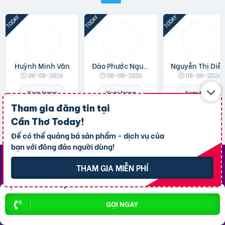
Huỳnh Minh Văn
Đào Phước Nguyên
Nguyễn Thị 
08-08-2026
08-08-2026
08-08-2026
Xem trang
Xem trang
Xem trang
Tham gia đăng tin tại
Cần Thơ Today
!
Để có thể quảng bá sản phẩm - dịch vụ của
bạn với đông đảo người dùng!
THAM GIA MIỄN PHÍ
Top Khu Vực Nổi Bật
P. Ninh Kiều
P. An Bình
GỌI NGAY
P. Bình Thủy
P. Cái Răng