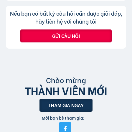
hình thức xem nhanh hoặc truy cập trực tiếp
Không, trang web chỉ chấp nhận các
Trả lời:
Nếu bạn có bất kỳ câu hỏi cần được giải đáp,
bài đăng.
tin đăng sử dụng tiếng Việt có dấu.
hãy liên hệ với chúng tôi
GỬI CÂU HỎI
Chào mừng
THÀNH VIÊN MỚI
THAM GIA NGAY
Mời bạn bè tham gia: