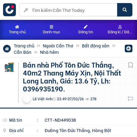
Trang chủ
Danh mục
Đăng tin
Đăng kí / Đăng nhập
Trang chủ
Ngoài Cần Thơ
Bất động sản
Cần Bán
Nhà hẻm
Bán nhà Phố Tôn Đức Thắng,
40m2 Thang Máy Xịn, Nội Thất
Long Lanh, Giá: 13.6 Tỷ, Lh:
0396935190.
Lê Việt Anh
23:49 07/03/26
278
Mã tin
:
CTT-ND449038
Địa chỉ
:
Đường Tôn Đức Thắng, Hàng Bột