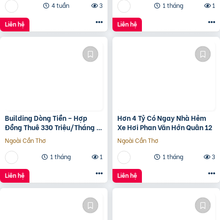
4 tuần
3
1 tháng
1
Liên hệ
Liên hệ
Building Dòng Tiền – Hợp
Hơn 4 Tỷ Có Ngay Nhà Hẻm
Đồng Thuê 330 Triệu/Tháng –
Xe Hơi Phan Văn Hớn Quân 12
Quận 5, Tp.hcm -139Ty
Ngoài Cần Thơ
Ngoài Cần Thơ
1 tháng
1
1 tháng
3
Liên hệ
Liên hệ