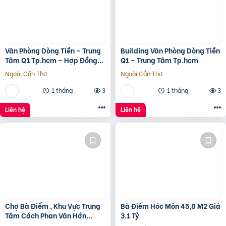
Văn Phòng Dòng Tiền – Trung
Building Văn Phòng Dòng Tiền
Tâm Q1 Tp.hcm – Hợp Đồng
Q1 – Trung Tâm Tp.hcm
Thuê 250 Triệu/Tháng – 115
Ngoài Cần Thơ
Ngoài Cần Thơ
Tỷ
1 tháng
3
1 tháng
3
Liên hệ
Liên hệ
Chợ Bà Điểm , Khu Vực Trung
Bà Điểm Hóc Môn 45,8 M2 Giá
Tâm Cách Phan Văn Hớn
3.1 Tỷ
100m