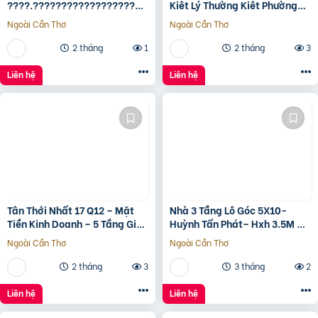
????.????????????????????,
Kiêt Lý Thường Kiêt Phường
???????????????? ????
nam Đông Hà Quảng Trị
Ngoài Cần Thơ
Ngoài Cần Thơ
ộ???? ????????ấ????, ????
ó???? ???? ????ặ????
2 tháng
1
2 tháng
3
????????ề????
????????????, ????????á
Liên hệ
Liên hệ
????.???? ????ỷ
Tân Thới Nhất 17 Q12 – Mặt
Nhà 3 Tầng Lô Góc 5X10-
Tiền Kinh Doanh – 5 Tầng Giá
Huỳnh Tấn Phát– Hxh 3.5M –
13.6 Tỷ
Kinh Doanh Tốt – Shr Hoàn
Ngoài Cần Thơ
Ngoài Cần Thơ
Công Đủ- Giá 3 Tỷ Hơn.
2 tháng
3
3 tháng
2
Liên hệ
Liên hệ