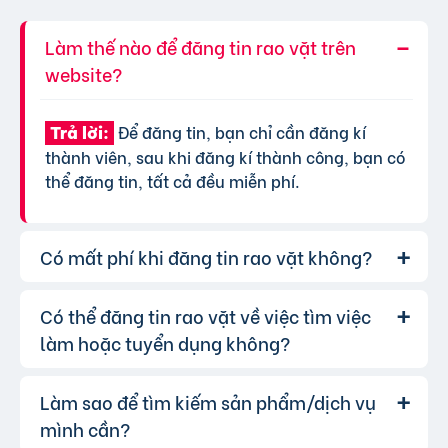
Làm thế nào để đăng tin rao vặt trên
website?
Để đăng tin, bạn chỉ cần đăng kí
Trả lời:
thành viên, sau khi đăng kí thành công, bạn có
thể đăng tin, tất cả đều miễn phí.
Có mất phí khi đăng tin rao vặt không?
Có thể đăng tin rao vặt về việc tìm việc
Chúng tôi cung cấp gói đăng tin miễn
Trả lời:
phí cơ bản cho tất cả người dùng. Tuy nhiên, để
làm hoặc tuyển dụng không?
tăng hiệu quả quảng cáo và được ưu tiên hiển
thị, bạn có thể lựa chọn các gói dịch vụ nâng
Làm sao để tìm kiếm sản phẩm/dịch vụ
Hoàn toàn có thể. Website của chúng
Trả lời:
cấp với chi phí hợp lý, xem thêm
phí dịch vụ tin
tôi hỗ trợ đăng tin tuyển dụng và tìm việc làm.
mình cần?
VIP
.