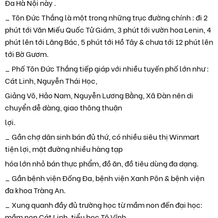
Đa Hà Nội này .
_ Tôn Đức Thắng là một trong những trục đường chính : đi 2
phút tới Văn Miếu Quốc Tử Giám, 3 phút tới vườn hoa Lenin, 4
phút lên tới Lăng Bác, 5 phút tới Hồ Tây & chưa tới 12 phút lên
tới Bờ Gươm.
_ Phố Tôn Đức Thắng tiếp giáp với nhiều tuyến phố lớn như :
Cát Linh, Nguyễn Thái Học,
Giảng Võ, Hảo Nam, Nguyễn Lương Bằng, Xã Đàn nên di
chuyển dễ dàng, giao thông thuận
lợi.
_ Gần chợ dân sinh bán đủ thứ, có nhiều siêu thị Winmart
tiện lợi, mặt đường nhiều hàng tạp
hóa lớn nhỏ bán thực phẩm, đồ ăn, đồ tiêu dùng đa dạng.
_ Gần bệnh viện Đống Đa, bệnh viện Xanh Pôn & bệnh viện
đa khoa Tràng An.
_ Xung quanh đầy đủ trường học từ mầm non đến đại học:
mầm non Cát Linh, tiểu học Tô Vĩnh