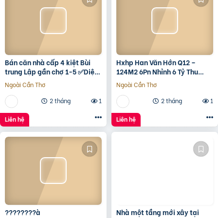
Bán căn nhà cấp 4 kiệt Bùi
Hxhp Han Văn Hớn Q12 –
trung Lập gần chợ 1-5 ✅Diện
124M2 6Pn Nhỉnh 6 Tỷ Thu
tích 5*22 ✅Hướng Tây Bắc
15Tr/Tháng
Ngoài Cần Thơ
Ngoài Cần Thơ
✅Đường oto thông
2 tháng
1
2 tháng
1
Liên hệ
Liên hệ
????????à
Nhà một tầng mới xây tại