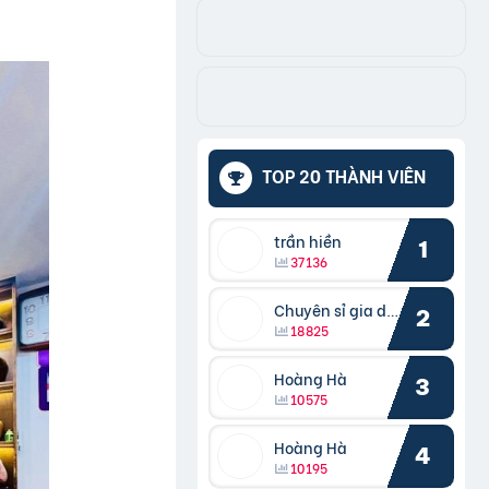
TOP 20 THÀNH VIÊN
trần hiền
1
37136
Chuyên sỉ gia dụng
2
18825
Hoàng Hà
3
10575
Hoàng Hà
4
10195