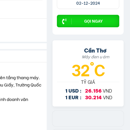
02-12-2024
GỌI NGAY
Cần Thơ
Mây đen u ám
32°C
lên tầng thang máy.
TỶ GIÁ
Cầu Giấy, Trường Quốc
VND
1 USD :
26.156
VND
1 EUR :
30.214
kinh doanh văn