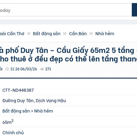
oài Cần Thơ
Bất động sản
Cần Bán
Nhà hẻm
ho thuê ở đều đẹp có thể lên tầng tha
ải
11:26 06/03/26
271
CTT-ND448387
Đường Duy Tân, Dịch Vọng Hậu
Bất động sản
>
Nhà hẻm
2
65m
Chính chủ