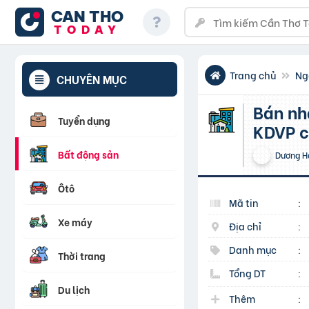
CAN THO
TODAY
Trang chủ
Ng
CHUYÊN MỤC
Bán nhà phố Duy Tân – Cầu Giấy 65m2 5 tầng – Ô tô
Tuyển dụng
KDVP c
Bất động sản
Dương H
Ôtô
Mã tin
:
Xe máy
Địa chỉ
:
Danh mục
:
Thời trang
Tổng DT
:
Du lịch
Thêm
: