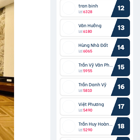
tran binh
12
6328
Văn Hưởng
13
6180
Hùng Nhà Đất
14
6065
Trần Vỹ Vân Phong
15
5955
Trần Danh Vỹ
16
5810
Việt Phương
17
5490
Trần Huy Hoàng Bắc
18
5290