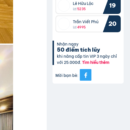
Lê Hữu Lộc
19
5235
Trần Viết Phú
20
4995
Nhận ngay
50 điểm tích lũy
khi nâng cấp tin VIP 3 ngày chỉ
với 25.000đ.
Tìm hiểu thêm
Mời bạn bè: