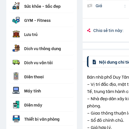
Giá
:
Sức khỏe - Sắc đẹp
GYM - Fitness
Chia sẻ tin này:
Lưu trú
Dịch vụ thông dụng
Nội dung chi ti
Dịch vụ vận tải
Điện thoại
Bán nhà phố Duy Tân
– Vị trí đắc địa, mặ
Máy tính
Tế, trung tâm hành 
– Nhà đẹp dân xây ki
Điện máy
phòng.
– Giao thông thuận l
Thiết bị văn phòng
– Sổ đỏ chính chủ.
– Giá hợp lý.