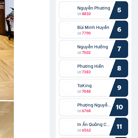
Nguyễn Phương
5
8810
Bùi Minh Huyền
6
7790
Nguyễn Hưởng
7
7502
Phương Hiền
8
7383
TaKing
9
7048
Phượng Nguyễn Phượng
10
6768
In Ấn Quảng Cáo Cần Thơ
11
6562