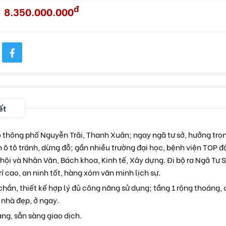
đ
8.350.000.000
ết
thông phố Nguyễn Trãi, Thanh Xuân; ngay ngã tư sở, hưởng trọn
 ô tô tránh, dừng đỗ; gần nhiều trường đại học, bệnh viện TOP đầ
hội và Nhân Văn, Bách khoa, Kinh tế, Xây dựng. Đi bộ ra Ngã Tư 
rí cao, an ninh tốt, hàng xóm văn minh lịch sự.
hắn, thiết kế hợp lý đủ công năng sử dụng; tầng 1 rộng thoáng, 
 nhà đẹp, ở ngay.
àng, sẵn sàng giao dịch.