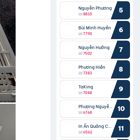
Nguyễn Phương
5
8810
Bùi Minh Huyền
6
7790
Nguyễn Hưởng
7
7502
Phương Hiền
8
7383
TaKing
9
7048
Phượng Nguyễn Phượng
10
6768
In Ấn Quảng Cáo Cần Thơ
11
6562