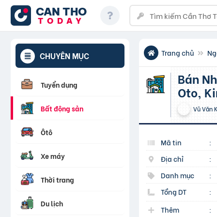
CAN THO
TODAY
Trang chủ
Ng
CHUYÊN MỤC
Bán Nhà Nguyễn Trãi, Thanh Xuân 45M2, 5 Tầng – Gần
Tuyển dụng
Oto, K
Bất động sản
Vũ Văn 
Ôtô
Mã tin
:
Xe máy
Địa chỉ
:
Danh mục
:
Thời trang
Tổng DT
:
Du lịch
Thêm
: