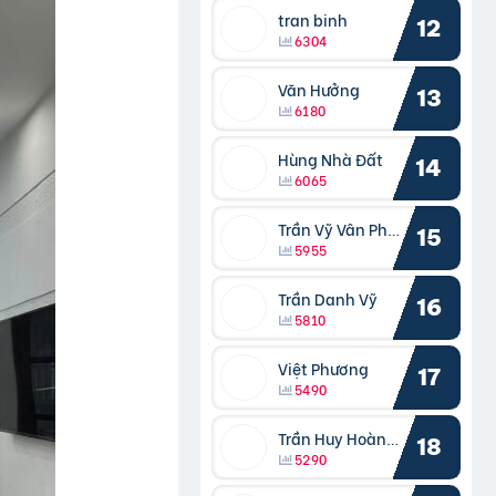
tran binh
12
6304
Văn Hưởng
13
6180
Hùng Nhà Đất
14
6065
Trần Vỹ Vân Phong
15
5955
Trần Danh Vỹ
16
5810
Việt Phương
17
5490
Trần Huy Hoàng Bắc
18
5290