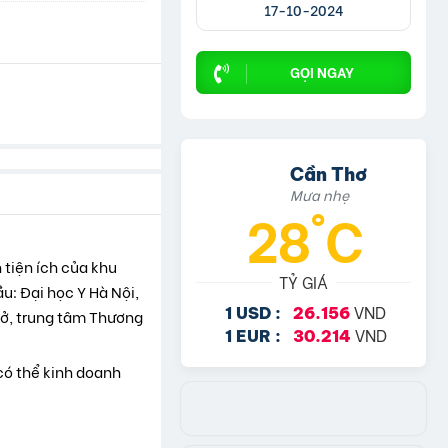
17-10-2024
GỌI NGAY
Cần Thơ
Mưa nhẹ
28°C
 tiện ích của khu
TỶ GIÁ
u: Đại học Y Hà Nội,
VND
1 USD :
26.156
Sở, trung tâm Thương
VND
1 EUR :
30.214
có thể kinh doanh