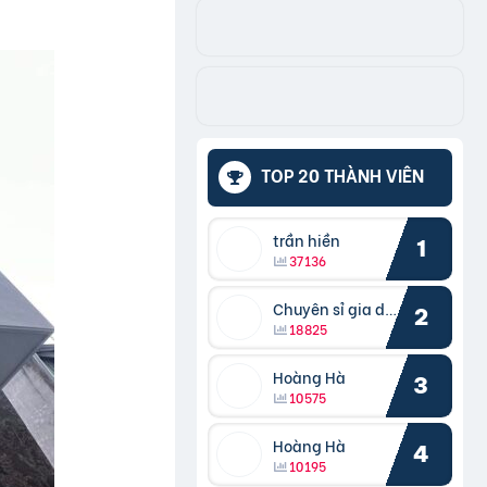
TOP 20 THÀNH VIÊN
trần hiền
1
37136
Chuyên sỉ gia dụng
2
18825
Hoàng Hà
3
10575
Hoàng Hà
4
10195