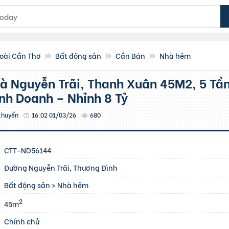
oài Cần Thơ
Bất động sản
Cần Bán
Nhà hẻm
inh Doanh – Nhỉnh 8 Tỷ
Khuyến
16:02 01/03/26
680
CTT-ND56144
Đường Nguyễn Trãi, Thượng Đình
Bất động sản
>
Nhà hẻm
2
45m
Chính chủ