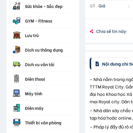
Giá
:
Sức khỏe - Sắc đẹp
GYM - Fitness
Chia sẻ tin này:
Lưu trú
Dịch vụ thông dụng
Nội dung chi ti
Dịch vụ vận tải
Điện thoại
– Nhà nằm trong ngõ 
TTTM Royal City. Gần
Máy tính
đại học Khoa học Xã 
mại Royal city. Dân t
Điện máy
– Nhà dân xây chắc c
tạp hóa hoặc online,
Thiết bị văn phòng
– Pháp lý đầy đủ rõ r