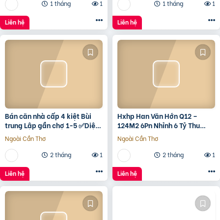
1 tháng
1
1 tháng
1
Liên hệ
Liên hệ
Bán căn nhà cấp 4 kiệt Bùi
Hxhp Han Văn Hớn Q12 –
trung Lập gần chợ 1-5 ✅Diện
124M2 6Pn Nhỉnh 6 Tỷ Thu
tích 5*22 ✅Hướng Tây Bắc
15Tr/Tháng
Ngoài Cần Thơ
Ngoài Cần Thơ
✅Đường oto thông
2 tháng
1
2 tháng
1
Liên hệ
Liên hệ