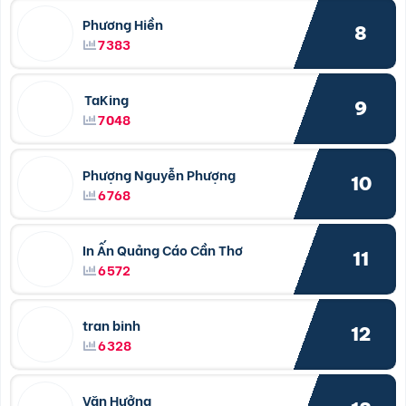
Phương Hiền
8
7383
TaKing
9
7048
Phượng Nguyễn Phượng
10
6768
In Ấn Quảng Cáo Cần Thơ
11
6572
tran binh
12
6328
Văn Hưởng