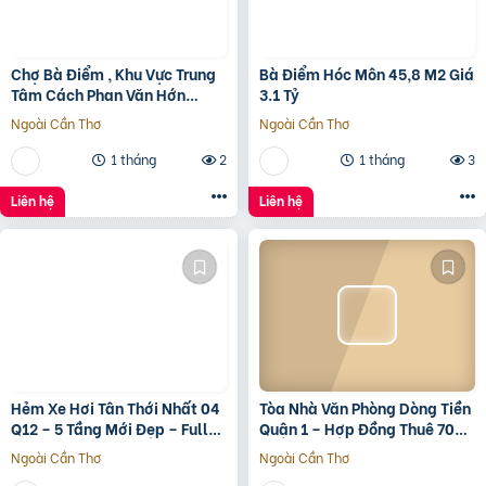
Chợ Bà Điểm , Khu Vực Trung
Bà Điểm Hóc Môn 45,8 M2 Giá
Tâm Cách Phan Văn Hớn
3.1 Tỷ
100m
Ngoài Cần Thơ
Ngoài Cần Thơ
1 tháng
2
1 tháng
3
Liên hệ
Liên hệ
Hẻm Xe Hơi Tân Thới Nhất 04
Tòa Nhà Văn Phòng Dòng Tiền
Q12 – 5 Tầng Mới Đẹp – Full
Quận 1 – Hợp Đồng Thuê 700
Nội Thất – Giá 7.3 Tỷ
Triệu/Tháng – 490 Tỷ
Ngoài Cần Thơ
Ngoài Cần Thơ