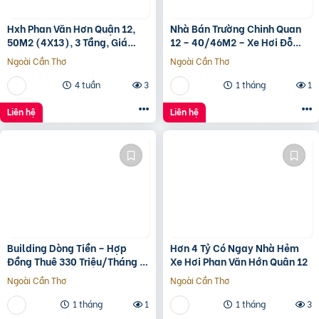
Hxh Phan Văn Hơn Quận 12,
Nhà Bán Trường Chinh Quan
50M2 (4X13), 3 Tầng, Giá
12 – 40/46M2 – Xe Hơi Đỗ
4.96 Tỷ
Cửa – 3.1 Tỷ
Ngoài Cần Thơ
Ngoài Cần Thơ
4 tuần
3
1 tháng
1
Liên hệ
Liên hệ
Building Dòng Tiền – Hợp
Hơn 4 Tỷ Có Ngay Nhà Hẻm
Đồng Thuê 330 Triệu/Tháng –
Xe Hơi Phan Văn Hớn Quân 12
Quận 5, Tp.hcm -139Ty
Ngoài Cần Thơ
Ngoài Cần Thơ
1 tháng
1
1 tháng
3