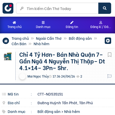
Trang chủ
Danh mục
Đăng tin
Đăng kí / Đăng nhập
Trang chủ
Ngoài Cần Thơ
Bất động sản
Cần Bán
Nhà hẻm
Chỉ 4 Tỷ Hơn- Bán Nhà Quận 7–
Gần Ngã 4 Nguyễn Thị Thập– Dt
4.1×14– 3Pn– Shr.
Mai Ngọc Thủy
17:36 24/04/26
2
Mã tin
:
CTT-ND535151
Địa chỉ
:
Đường Huỳnh Tấn Phát, Tân Phú
Danh mục
:
Bất động sản
>
Nhà hẻm