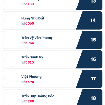
13
6180
Hùng Nhà Đất
14
6065
Trần Vỹ Vân Phong
15
5955
Trần Danh Vỹ
16
5810
Việt Phương
17
5490
Trần Huy Hoàng Bắc
18
5290