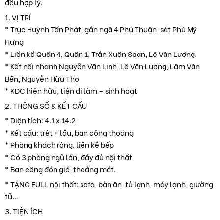
đều hợp lý.
1. VỊ TRÍ
* Trục Huỳnh Tấn Phát, gần ngã 4 Phú Thuận, sát Phú Mỹ
Hưng
* Liền kề Quận 4, Quận 1, Trần Xuân Soạn, Lê Văn Lương.
* Kết nối nhanh Nguyễn Văn Linh, Lê Văn Lương, Lâm Văn
Bền, Nguyễn Hữu Thọ
* KDC hiện hữu, tiện đi làm – sinh hoạt
2. THÔNG SỐ & KẾT CẤU
* Diện tích: 4.1 x 14.2
* Kết cấu: trệt + lầu, ban công thoáng
* Phòng khách rộng, liền kề bếp
* Có 3 phòng ngủ lớn, đầy đủ nội thất
* Ban công đón gió, thoáng mát.
* TẶNG FULL nội thất: sofa, bàn ăn, tủ lạnh, máy lạnh, giường
tủ…
3. TIỆN ÍCH