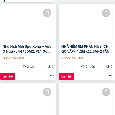
Nhà Hxh Mới Spa Xong – Vào
NHÀ HẺM 5M PHAN HUY ÍCH
Ở Ngay , 44/85M2, P14 Gò
GÒ VẤP- 4,2M x12,5M-2 TẦNG
Vấp, Giá 4.X Tỷ
– GIÁ 4,4 TỶ
Ngoài Cần Thơ
Ngoài Cần Thơ
2 tuần
3
2 tuần
2
Liên hệ
Liên hệ