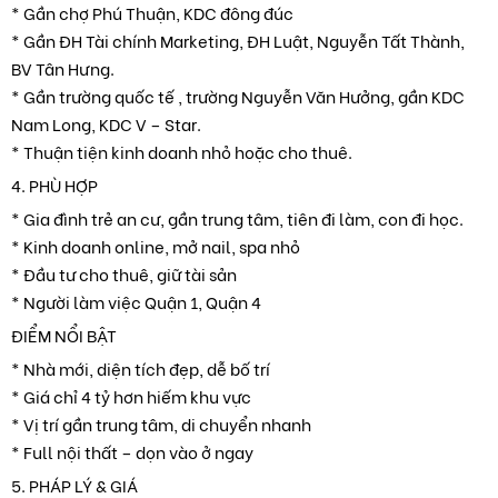
* Gần chợ Phú Thuận, KDC đông đúc
* Gần ĐH Tài chính Marketing, ĐH Luật, Nguyễn Tất Thành,
BV Tân Hưng.
* Gần trường quốc tế , trường Nguyễn Văn Hưởng, gần KDC
Nam Long, KDC V – Star.
* Thuận tiện kinh doanh nhỏ hoặc cho thuê.
4. PHÙ HỢP
* Gia đình trẻ an cư, gần trung tâm, tiên đi làm, con đi học.
* Kinh doanh online, mở nail, spa nhỏ
* Đầu tư cho thuê, giữ tài sản
* Người làm việc Quận 1, Quận 4
ĐIỂM NỔI BẬT
* Nhà mới, diện tích đẹp, dễ bố trí
* Giá chỉ 4 tỷ hơn hiếm khu vực
* Vị trí gần trung tâm, di chuyển nhanh
* Full nội thất – dọn vào ở ngay
5. PHÁP LÝ & GIÁ