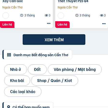
Xây Căn Góc
Thất Thuyết P15 Q4
Ngoài Cần Thơ
Ngoài Cần Thơ
3 tháng
3
3 tháng
3
Liên hệ
Liên hệ
XEM THÊM
Danh mục Bất động sản Cần Thơ
Nhà ở
Đất
Văn phòng / Mặt bằng
Kho bãi
Shop / Quán / Kiot
Các loại khác
Có thể bạn muốn xem