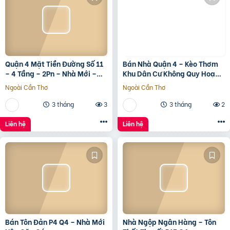
Quận 4 Mặt Tiền Đường Số 11
Bán Nhà Quận 4 – Kèo Thơm
– 4 Tầng – 2Pn – Nhà Mới –
Khu Dân Cư Không Quy Hoạch
7.35 Tỷ Tl
Cách Mặt Tiền Xóm Chiếu
Ngoài Cần Thơ
Ngoài Cần Thơ
30M
3 tháng
3
3 tháng
2
Liên hệ
Liên hệ
Bán Tôn Đản P4 Q4 – Nhà Mới
Nhà Ngộp Ngân Hàng – Tôn