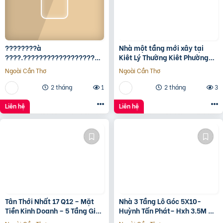
????????à
Nhà một tầng mới xây tại
????.????????????????????,
Kiêt Lý Thường Kiêt Phường
???????????????? ????
nam Đông Hà Quảng Trị
Ngoài Cần Thơ
Ngoài Cần Thơ
ộ???? ????????ấ????, ????
ó???? ???? ????ặ????
2 tháng
1
2 tháng
3
????????ề????
????????????, ????????á
Liên hệ
Liên hệ
????.???? ????ỷ
Tân Thới Nhất 17 Q12 – Mặt
Nhà 3 Tầng Lô Góc 5X10-
Tiền Kinh Doanh – 5 Tầng Giá
Huỳnh Tấn Phát– Hxh 3.5M –
13.6 Tỷ
Kinh Doanh Tốt – Shr Hoàn