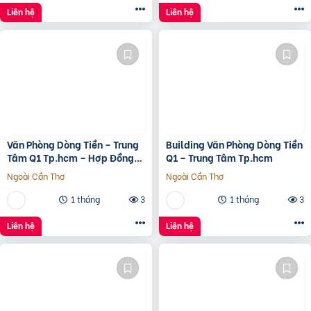
Liên hệ
Liên hệ
Văn Phòng Dòng Tiền – Trung
Building Văn Phòng Dòng Tiền
Tâm Q1 Tp.hcm – Hợp Đồng
Q1 – Trung Tâm Tp.hcm
Thuê 250 Triệu/Tháng – 115
Ngoài Cần Thơ
Ngoài Cần Thơ
Tỷ
1 tháng
3
1 tháng
3
Liên hệ
Liên hệ