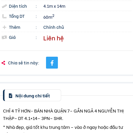
Diện tích
:
4.1m x 14m
Tổng DT
:
2
60m
Thêm
:
Chính chủ
Liên hệ
Giá
:
Chia sẻ tin này:
Nội dung chi tiết
CHỈ 4 TỶ HƠN- BÁN NHÀ QUẬN 7– GẦN NGÃ 4 NGUYỄN THỊ
THẬP– DT 4.1×14– 3PN– SHR.
* Nhà đẹp, giá tốt khu trung tâm – vào ở ngay hoặc đầu tư