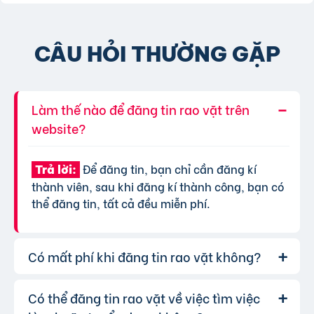
CÂU HỎI THƯỜNG GẶP
Làm thế nào để đăng tin rao vặt trên
website?
Để đăng tin, bạn chỉ cần đăng kí
Trả lời:
thành viên, sau khi đăng kí thành công, bạn có
thể đăng tin, tất cả đều miễn phí.
Có mất phí khi đăng tin rao vặt không?
Có thể đăng tin rao vặt về việc tìm việc
Chúng tôi cung cấp gói đăng tin miễn
Trả lời: