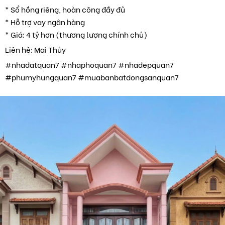
* Sổ hồng riêng, hoàn công đầy đủ
* Hỗ trợ vay ngân hàng
* Giá: 4 tỷ hơn (thương lượng chính chủ)
Liên hệ: Mai Thủy
#nhadatquan7 #nhaphoquan7 #nhadepquan7
#phumyhungquan7 #muabanbatdongsanquan7