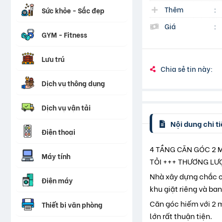
Thêm
:
Sức khỏe - Sắc đẹp
Giá
:
GYM - Fitness
Lưu trú
Chia sẻ tin này:
Dịch vụ thông dụng
Dịch vụ vận tải
Nội dung chi ti
Điện thoại
4 TẦNG CĂN GÓC 2 M
Máy tính
TỎI +++ THƯƠNG L
Nhà xây dựng chắc ch
Điện máy
khu giặt riêng và ba
Căn góc hiếm với 2 m
Thiết bị văn phòng
lớn rất thuận tiện.