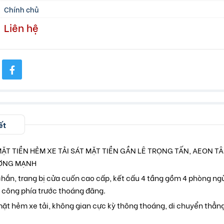
Chính chủ
Liên hệ
ết
ẶT TIỀN HẺM XE TẢI SÁT MẶT TIỀN GẦN LÊ TRỌNG TẤN, AEON TÂ
ƯỢNG MẠNH
ắn, trang bị cửa cuốn cao cấp, kết cấu 4 tầng gồm 4 phòng ngủ,
n công phía trước thoáng đãng.
ặt hẻm xe tải, không gian cực kỳ thông thoáng, di chuyển thẳn