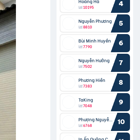
Hoàng Hà
4
10195
Nguyễn Phương
5
8810
Bùi Minh Huyền
6
7790
Nguyễn Hưởng
7
7502
Phương Hiền
8
7383
TaKing
9
7048
Phượng Nguyễn Phượng
10
6768
In Ấn Quảng Cáo Cần Thơ