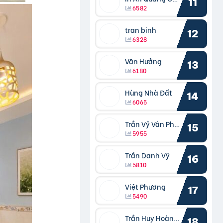
11
6582
tran binh
12
6328
Văn Hưởng
13
6180
Hùng Nhà Đất
14
6065
Trần Vỹ Vân Phong
15
5955
Trần Danh Vỹ
16
5810
Việt Phương
17
5490
Trần Huy Hoàng Bắc
18