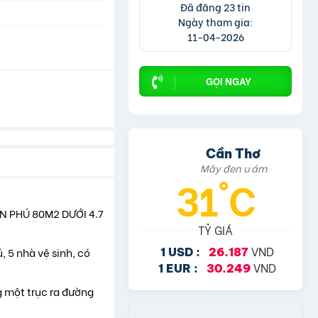
Đã đăng 23 tin
Ngày tham gia:
11-04-2026
GỌI NGAY
Cần Thơ
Mây đen u ám
31°C
N PHÚ 80M2 DƯỚI 4.7
TỶ GIÁ
VND
 5 nhà vệ sinh, có
1 USD :
26.187
VND
1 EUR :
30.249
g một trục ra đường