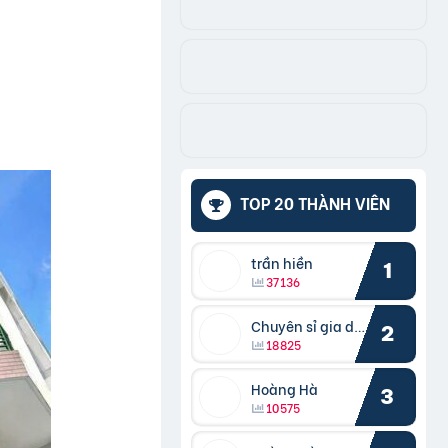
TOP 20 THÀNH VIÊN
trần hiền
1
37136
Chuyên sỉ gia dụng
2
18825
Hoàng Hà
3
10575