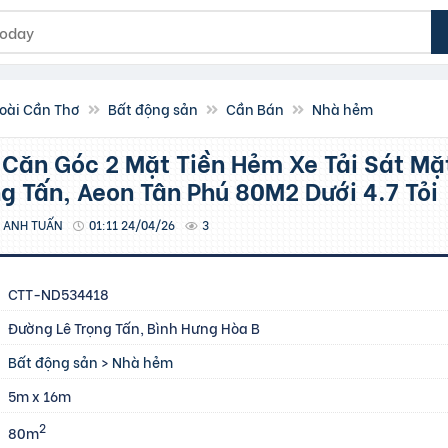
oài Cần Thơ
Bất động sản
Cần Bán
Nhà hẻm
ng Tấn, Aeon Tân Phú 80M2 Dưới 4.7 Tỏi
 ANH TUẤN
01:11 24/04/26
3
CTT-ND534418
Đường Lê Trọng Tấn, Bình Hưng Hòa B
Bất động sản
>
Nhà hẻm
5m x 16m
2
80m