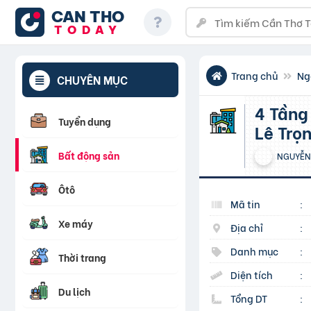
CAN THO
TODAY
Trang chủ
Ng
CHUYÊN MỤC
4 Tầng Căn Góc 2 Mặt Tiền Hẻm Xe Tải Sát Mặt Tiền Gần
Tuyển dụng
Lê Trọ
Bất động sản
NGUYỄN
Ôtô
Mã tin
:
Xe máy
Địa chỉ
:
Danh mục
:
Thời trang
Diện tích
:
Du lịch
Tổng DT
: