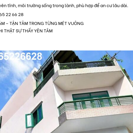
yên tĩnh, môi trường sống trong lành, phù hợp để an cư lâu dài.
5 22 66 28
ÂM – TẬN TÂM TRONG TỪNG MÉT VUÔNG
I THẬT SỰ THẤY YÊN TÂM