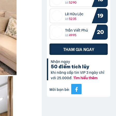
5290
Lê Hữu Lộc
19
5235
Trần Viết Phú
20
4995
THAM GIA NGAY
Nhận ngay
50 điểm tích lũy
khi nâng cấp tin VIP 3 ngày chỉ
với 25.000đ.
Tìm hiểu thêm
Mời bạn bè: