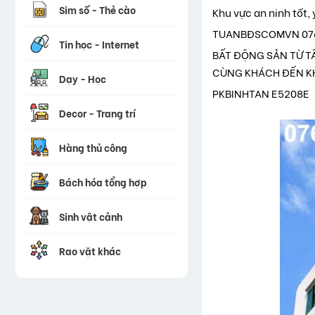
Sim số - Thẻ cào
Khu vực an ninh tốt, 
TUANBĐSCOMVN 076
Tin học - Internet
BẤT ĐỘNG SẢN TỪ T
CÙNG KHÁCH ĐẾN KH
Dạy - Học
PKBINHTAN E5208E
Decor - Trang trí
Hàng thủ công
Bách hóa tổng hợp
Sinh vật cảnh
Rao vặt khác