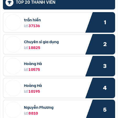
TOP 20 THÀNH VIÊN
trần hiền
1
37136
Chuyên sỉ gia dụng
2
18825
Hoàng Hà
3
10575
Hoàng Hà
4
10195
Nguyễn Phương
5
8810