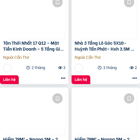
Tân Thới Nhất 17 Q12 – Mặt
Nhà 3 Tầng Lô Góc 5X10-
Tiền Kinh Doanh – 5 Tầng Giá
Huỳnh Tấn Phát– Hxh 3.5M –
13.6 Tỷ
Kinh Doanh Tốt – Shr Hoàn
Ngoài Cần Thơ
Ngoài Cần Thơ
Công Đủ- Giá 3 Tỷ Hơn.
2 tháng
3
3 tháng
2
Liên hệ
Liên hệ
Hiếm 79M² – Ngang 5M – 2
Hiếm 79M² – Ngang 5M – 2