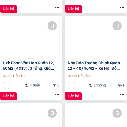
Liên hệ
Liên hệ
Hxh Phan Văn Hơn Quận 12,
Nhà Bán Trường Chinh Quan
50M2 (4X13), 3 Tầng, Giá
12 – 40/46M2 – Xe Hơi Đỗ
4.96 Tỷ
Cửa – 3.1 Tỷ
Ngoài Cần Thơ
Ngoài Cần Thơ
4 tuần
3
1 tháng
1
Liên hệ
Liên hệ