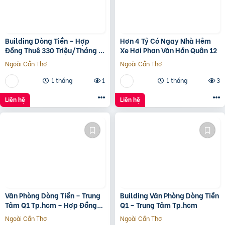
Building Dòng Tiền – Hợp
Hơn 4 Tỷ Có Ngay Nhà Hẻm
Đồng Thuê 330 Triệu/Tháng –
Xe Hơi Phan Văn Hớn Quân 12
Quận 5, Tp.hcm -139Ty
Ngoài Cần Thơ
Ngoài Cần Thơ
1 tháng
1
1 tháng
3
Liên hệ
Liên hệ
Văn Phòng Dòng Tiền – Trung
Building Văn Phòng Dòng Tiền
Tâm Q1 Tp.hcm – Hợp Đồng
Q1 – Trung Tâm Tp.hcm
Thuê 250 Triệu/Tháng – 115
Ngoài Cần Thơ
Ngoài Cần Thơ
Tỷ