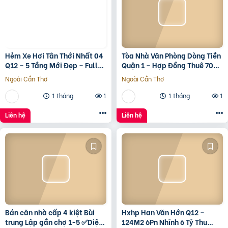
Hẻm Xe Hơi Tân Thới Nhất 04
Tòa Nhà Văn Phòng Dòng Tiền
Q12 – 5 Tầng Mới Đẹp – Full
Quận 1 – Hợp Đồng Thuê 700
Nội Thất – Giá 7.3 Tỷ
Triệu/Tháng – 490 Tỷ
Ngoài Cần Thơ
Ngoài Cần Thơ
1 tháng
1
1 tháng
1
Liên hệ
Liên hệ
Bán căn nhà cấp 4 kiệt Bùi
Hxhp Han Văn Hớn Q12 –
trung Lập gần chợ 1-5 ✅Diện
124M2 6Pn Nhỉnh 6 Tỷ Thu