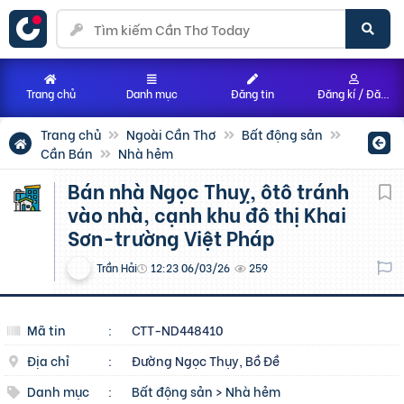
Trang chủ
Danh mục
Đăng tin
Đăng kí / Đăng nhập
Trang chủ
Ngoài Cần Thơ
Bất động sản
Cần Bán
Nhà hẻm
bán nhà Ngọc Thuỵ, ôtô tránh
vào nhà, cạnh khu đô thị Khai
Sơn-trường Việt Pháp
Trần Hải
12:23 06/03/26
259
Mã tin
:
CTT-ND448410
Địa chỉ
:
Đường Ngọc Thụy, Bồ Đề
Danh mục
:
Bất động sản
>
Nhà hẻm