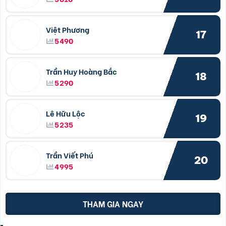
Việt Phương
17
5490
Trần Huy Hoàng Bắc
18
5290
Lê Hữu Lộc
19
5235
Trần Viết Phú
20
4995
THAM GIA NGAY