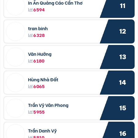
In Ấn Quảng Cáo Cần Thơ
11
6594
tran binh
12
6328
Văn Hưởng
13
6180
Hùng Nhà Đất
14
6065
Trần Vỹ Vân Phong
15
5955
Trần Danh Vỹ
16
5810