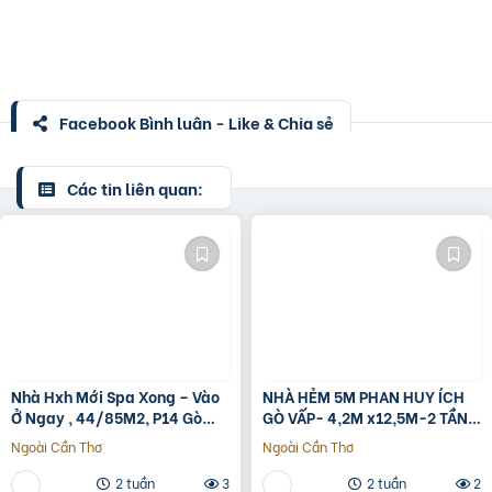
Facebook Bình luận - Like & Chia sẻ
Các tin liên quan:
Nhà Hxh Mới Spa Xong – Vào
NHÀ HẺM 5M PHAN HUY ÍCH
Ở Ngay , 44/85M2, P14 Gò
GÒ VẤP- 4,2M x12,5M-2 TẦNG
Vấp, Giá 4.X Tỷ
– GIÁ 4,4 TỶ
Ngoài Cần Thơ
Ngoài Cần Thơ
2 tuần
3
2 tuần
2