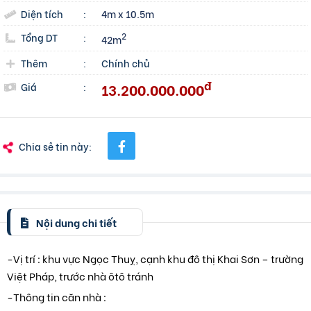
Diện tích
:
4m x 10.5m
Tổng DT
:
2
42m
Thêm
:
Chính chủ
đ
13.200.000.000
Giá
:
Chia sẻ tin này:
Nội dung chi tiết
-Vị trí : khu vực Ngọc Thuỵ, cạnh khu đô thị Khai Sơn – trường
Việt Pháp, trước nhà ôtô tránh
-Thông tin căn nhà :