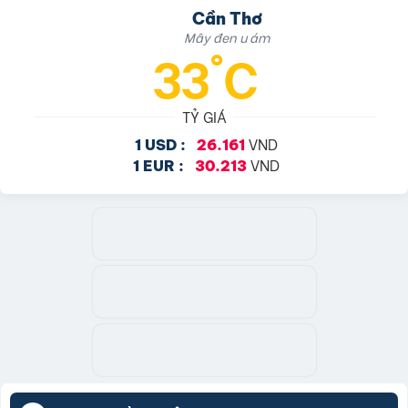
Cần Thơ
Mây đen u ám
33°C
TỶ GIÁ
VND
1 USD :
26.161
VND
1 EUR :
30.213