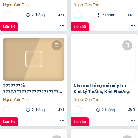
tích 5*22 ✅Hướng Tây Bắc
15Tr/Tháng
Ngoài Cần Thơ
Ngoài Cần Thơ
✅Đường oto thông
2 tháng
1
2 tháng
1
Liên hệ
Liên hệ
????????à
Nhà một tầng mới xây tại
????.????????????????????,
Kiêt Lý Thường Kiêt Phường
???????????????? ????
nam Đông Hà Quảng Trị
Ngoài Cần Thơ
Ngoài Cần Thơ
ộ???? ????????ấ????, ????
ó???? ???? ????ặ????
2 tháng
1
2 tháng
3
????????ề????
????????????, ????????á
Liên hệ
Liên hệ
????.???? ????ỷ