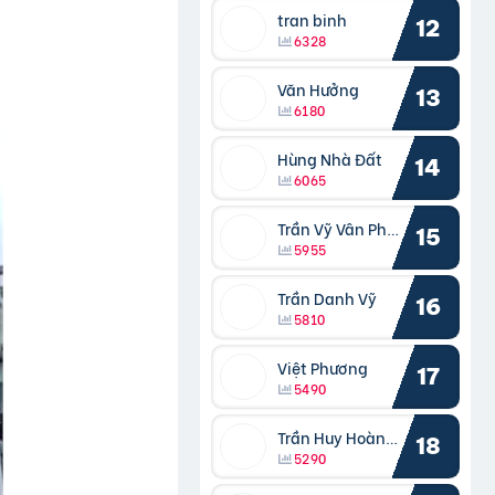
tran binh
12
6328
Văn Hưởng
13
6180
Hùng Nhà Đất
14
6065
Trần Vỹ Vân Phong
15
5955
Trần Danh Vỹ
16
5810
Việt Phương
17
5490
Trần Huy Hoàng Bắc
18
5290