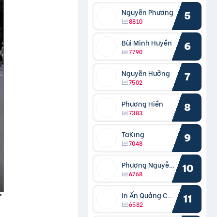
Nguyễn Phương
5
8810
Bùi Minh Huyền
6
7790
Nguyễn Hưởng
7
7502
Phương Hiền
8
7383
TaKing
9
7048
Phượng Nguyễn Phượng
10
6768
In Ấn Quảng Cáo Cần Thơ
11
6582