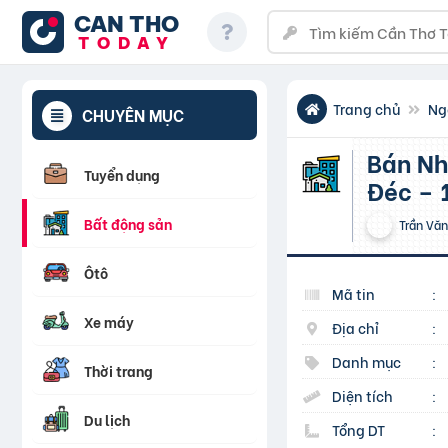
CAN THO
TODAY
Trang chủ
Ng
CHUYÊN MỤC
Bán Nhà Mặt Tiền Đường Nguyễn Sinh Sắc, Phường Sa
Tuyển dụng
Đéc – 1
Bất động sản
Trần Văn
Ôtô
Mã tin
:
Xe máy
Địa chỉ
:
Danh mục
:
Thời trang
Diện tích
:
Du lịch
Tổng DT
: