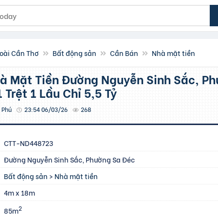
oài Cần Thơ
Bất động sản
Cần Bán
Nhà mặt tiền
 Trệt 1 Lầu Chỉ 5,5 Tỷ
 Phú
23:54 06/03/26
268
CTT-ND448723
Đường Nguyễn Sinh Sắc, Phường Sa Đéc
Bất động sản
>
Nhà mặt tiền
4m x 18m
2
85m