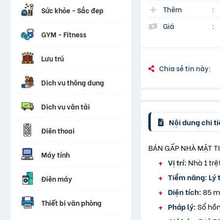
Thêm
:
Sức khỏe - Sắc đẹp
Giá
:
GYM - Fitness
Lưu trú
Chia sẻ tin này:
Dịch vụ thông dụng
Dịch vụ vận tải
Nội dung chi ti
Điện thoại
BÁN GẤP NHÀ MẶT T
Máy tính
Vị trí:
Nhà 1 trệ
Tiềm năng:
Lý 
Điện máy
Diện tích:
85 m
Thiết bị văn phòng
Pháp lý:
Sổ hồn