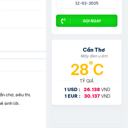
12-02-2025
GỌI NGAY
Cần Thơ
Mây đen u ám
28°C
TỶ GIÁ
VND
1 USD :
26.138
Gần chợ, siêu thị.
VND
1 EUR :
30.137
 sinh lời.