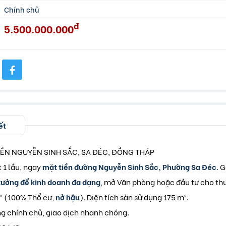
Chính chủ
đ
5.500.000.000
ết
IỀN NGUYỄN SINH SẮC, SA ĐÉC, ĐỒNG THÁP
t 1 lầu, ngay
mặt tiền đường Nguyễn Sinh Sắc, Phường Sa Đéc
. 
tưởng để kinh doanh đa dạng
, mở Văn phòng hoặc đầu tư cho thuê
² (100% Thổ cư,
nở hậu
). Diện tích sàn sử dụng 175 m².
g chính chủ, giao dịch nhanh chóng.