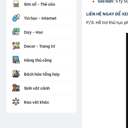
Giá bán:
5 tỷ 50
Sim số - Thẻ cào
LIÊN HỆ NGAY ĐỂ XE
Tin học - Internet
P/S: Hỗ trợ thủ tục 
Dạy - Học
Decor - Trang trí
Hàng thủ công
Bách hóa tổng hợp
Sinh vật cảnh
Rao vặt khác