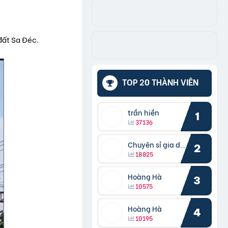
đất Sa Đéc.
TOP 20 THÀNH VIÊN
trần hiền
1
37136
Chuyên sỉ gia dụng
2
18825
Hoàng Hà
3
10575
Hoàng Hà
4
10195