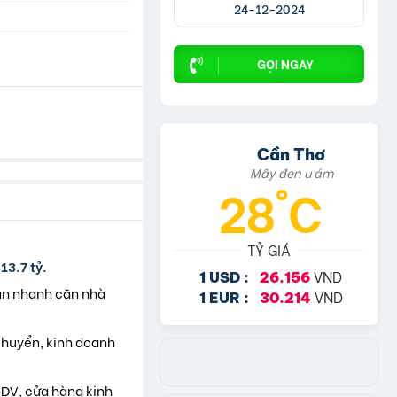
24-12-2024
GỌI NGAY
Cần Thơ
Mây đen u ám
28°C
TỶ GIÁ
3.7 tỷ.
VND
1 USD :
26.156
bán nhanh căn nhà
VND
1 EUR :
30.214
 chuyển, kinh doanh
DV, cửa hàng kinh