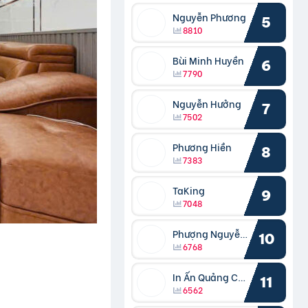
Nguyễn Phương
5
8810
Bùi Minh Huyền
6
7790
Nguyễn Hưởng
7
7502
Phương Hiền
8
7383
TaKing
9
7048
Phượng Nguyễn Phượng
10
6768
In Ấn Quảng Cáo Cần Thơ
11
6562