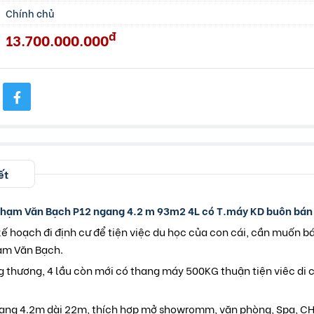
Chính chủ
đ
13.700.000.000
ết
hạm Văn Bạch P12 ngang 4.2 m 93m2 4L có T.máy KD buôn bán 1
 kế hoạch đi định cư để tiện việc du học của con cái, cần muốn 
ạm Văn Bạch.
ông thương, 4 lầu còn mới có thang máy 500KG thuận tiện viêc di
ang 4.2m dài 22m, thích hợp mở showromm, văn phòng, Spa, CH