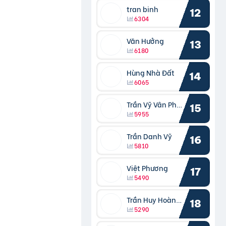
tran binh
12
6304
Văn Hưởng
13
6180
Hùng Nhà Đất
14
6065
Trần Vỹ Vân Phong
15
5955
Trần Danh Vỹ
16
5810
Việt Phương
17
5490
Trần Huy Hoàng Bắc
18
5290