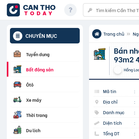
CAN THO
TODAY
Trang chủ
Ng
CHUYÊN MỤC
Bán nhà HXT thông Phạm Văn Bạch P12 ngang 4.2 m
Tuyển dụng
93m2 4
Bất động sản
Hồng Lo
Ôtô
Mã tin
:
Xe máy
Địa chỉ
:
Danh mục
:
Thời trang
Diện tích
:
Du lịch
Tổng DT
: