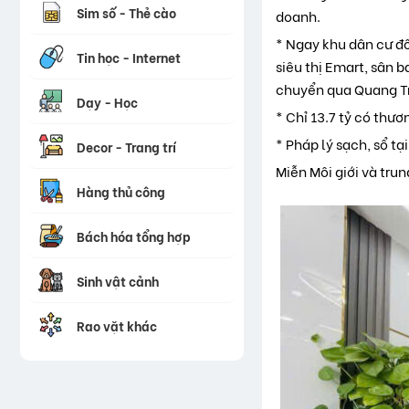
Sim số - Thẻ cào
doanh.
* Ngay khu dân cư đô
Tin học - Internet
siêu thị Emart, sân 
chuyển qua Quang Tr
Dạy - Học
* Chỉ 13.7 tỷ có thư
* Pháp lý sạch, sổ tại
Decor - Trang trí
Miễn Môi giới và trun
Hàng thủ công
Bách hóa tổng hợp
Sinh vật cảnh
Rao vặt khác