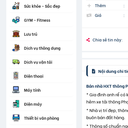
Thêm
:
Sức khỏe - Sắc đẹp
Giá
:
GYM - Fitness
Lưu trú
Chia sẻ tin này:
Dịch vụ thông dụng
Dịch vụ vận tải
Nội dung chi ti
Điện thoại
Bán nhà HXT thông P
Máy tính
* Gia đình anh rể có
hẻm xe tải thông Ph
Điện máy
* Nhà vị trí đẹp, th
buôn bán đắt hàng.
Thiết bị văn phòng
* Thông số chuẩn ng