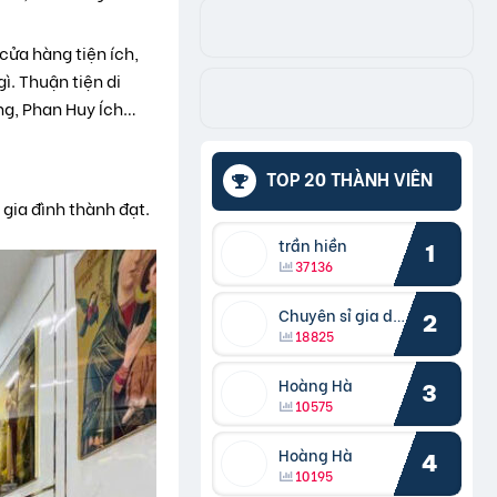
cửa hàng tiện ích,
ì. Thuận tiện di
ng, Phan Huy Ích…
TOP 20 THÀNH VIÊN
gia đình thành đạt.
trần hiền
1
37136
Chuyên sỉ gia dụng
2
18825
Hoàng Hà
3
10575
Hoàng Hà
4
10195