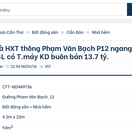
oài Cần Thơ
Bất động sản
Cần Bán
Nhà hẻm
L có T.máy KD buôn bán 13.7 tỷ.
an
22:54 08/03/26
257
CTT-ND449736
Đường Phạm Văn Bạch, 12
Bất động sản
>
Nhà hẻm
4.2m x 22m
2
93m