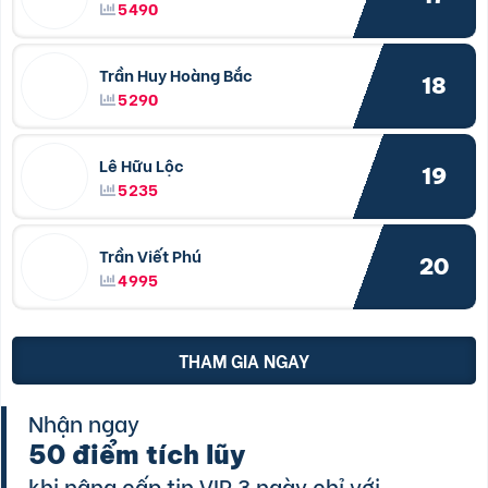
5490
Trần Huy Hoàng Bắc
18
5290
Lê Hữu Lộc
19
5235
Trần Viết Phú
20
4995
THAM GIA NGAY
Nhận ngay
50 điểm tích lũy
khi nâng cấp tin VIP 3 ngày chỉ với