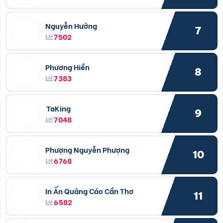
Nguyễn Hưởng
7
7502
Phương Hiền
8
7383
TaKing
9
7048
Phượng Nguyễn Phượng
10
6768
In Ấn Quảng Cáo Cần Thơ
11
6582