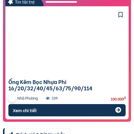
Tin tài trợ
Ống Kẽm Bọc Nhựa Phi
16/20/32/40/45/63/75/90/114
Nhã Phương
đ
339
100.000
Xem chi tiết
Đánh giá & Gửi tin nhắn