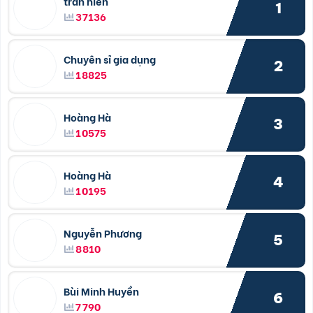
trần hiền
1
37136
Chuyên sỉ gia dụng
2
18825
Hoàng Hà
3
10575
Hoàng Hà
4
10195
Nguyễn Phương
5
8810
Bùi Minh Huyền
6
7790