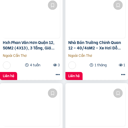
Hxh Phan Văn Hơn Quận 12,
Nhà Bán Trường Chinh Quan
50M2 (4X13), 3 Tầng, Giá
12 – 40/46M2 – Xe Hơi Đỗ
4.96 Tỷ
Cửa – 3.1 Tỷ
Ngoài Cần Thơ
Ngoài Cần Thơ
4 tuần
3
1 tháng
1
Liên hệ
Liên hệ