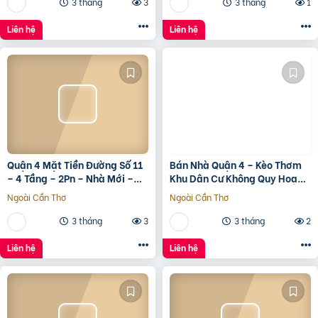
3 tháng
3
3 tháng
1
Liên hệ
Liên hệ
Quận 4 Mặt Tiền Đường Số 11
Bán Nhà Quận 4 – Kèo Thơm
– 4 Tầng – 2Pn – Nhà Mới –
Khu Dân Cư Không Quy Hoạch
7.35 Tỷ Tl
Cách Mặt Tiền Xóm Chiếu
Ngoài Cần Thơ
Ngoài Cần Thơ
30M
3 tháng
3
3 tháng
2
Liên hệ
Liên hệ