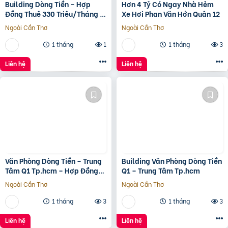
Building Dòng Tiền – Hợp
Hơn 4 Tỷ Có Ngay Nhà Hẻm
Đồng Thuê 330 Triệu/Tháng –
Xe Hơi Phan Văn Hớn Quân 12
Quận 5, Tp.hcm -139Ty
Ngoài Cần Thơ
Ngoài Cần Thơ
1 tháng
1
1 tháng
3
Liên hệ
Liên hệ
Văn Phòng Dòng Tiền – Trung
Building Văn Phòng Dòng Tiền
Tâm Q1 Tp.hcm – Hợp Đồng
Q1 – Trung Tâm Tp.hcm
Thuê 250 Triệu/Tháng – 115
Ngoài Cần Thơ
Ngoài Cần Thơ
Tỷ
1 tháng
3
1 tháng
3
Liên hệ
Liên hệ