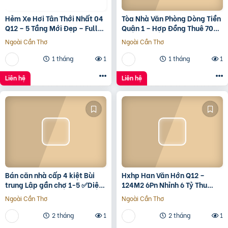
Hẻm Xe Hơi Tân Thới Nhất 04
Tòa Nhà Văn Phòng Dòng Tiền
Q12 – 5 Tầng Mới Đẹp – Full
Quận 1 – Hợp Đồng Thuê 700
Nội Thất – Giá 7.3 Tỷ
Triệu/Tháng – 490 Tỷ
Ngoài Cần Thơ
Ngoài Cần Thơ
1 tháng
1
1 tháng
1
Liên hệ
Liên hệ
Bán căn nhà cấp 4 kiệt Bùi
Hxhp Han Văn Hớn Q12 –
trung Lập gần chợ 1-5 ✅Diện
124M2 6Pn Nhỉnh 6 Tỷ Thu
tích 5*22 ✅Hướng Tây Bắc
15Tr/Tháng
Ngoài Cần Thơ
Ngoài Cần Thơ
✅Đường oto thông
2 tháng
1
2 tháng
1