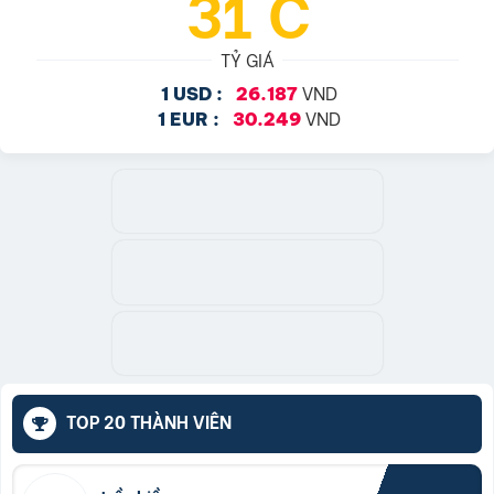
31°C
TỶ GIÁ
VND
1 USD :
26.187
VND
1 EUR :
30.249
TOP 20 THÀNH VIÊN