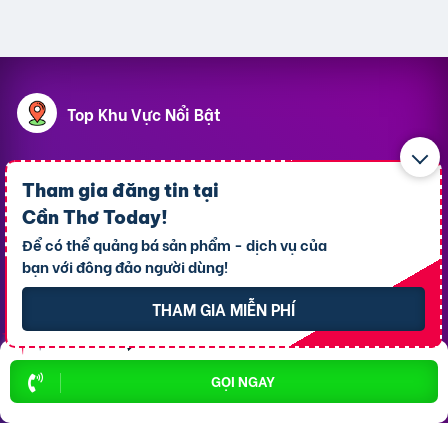
Top Khu Vực Nổi Bật
P. Ninh Kiều
P. An Bình
Tham gia đăng tin tại
P. Bình Thủy
P. Cái Răng
Cần Thơ Today
!
P. Tân An
X. Thới Lai
Để có thể quảng bá sản phẩm - dịch vụ của
bạn với đông đảo người dùng!
P. Cái Khế
X. Vĩnh Thạnh
P. Hưng Phú
P. Ô Môn
THAM GIA MIỄN PHÍ
Top 10 Khu Vực Bất động sản
GỌI NGAY
Bất động sản P. Ninh Kiều