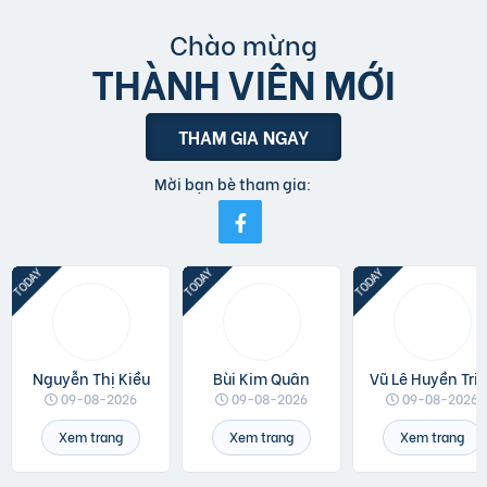
Chào mừng
THÀNH VIÊN MỚI
THAM GIA NGAY
Mời bạn bè tham gia:
Nguyễn Thị Kiều
Bùi Kim Quân
Vũ Lê Huyền
09-08-2026
09-08-2026
09-08-2026
Xem trang
Xem trang
Xem trang