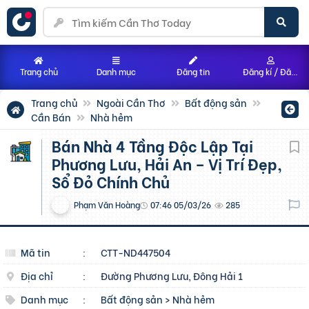
Trang chủ
Danh mục
Đăng tin
Đăng kí / Đăng nhập
Trang chủ
Ngoài Cần Thơ
Bất động sản
Cần Bán
Nhà hẻm
Bán Nhà 4 Tầng Độc Lập Tại
Phương Lưu, Hải An – Vị Trí Đẹp,
Sổ Đỏ Chính Chủ
Phạm Văn Hoàng
07:46 05/03/26
285
Mã tin
:
CTT-ND447504
Địa chỉ
:
Đường Phương Lưu, Đông Hải 1
Danh mục
:
Bất động sản
>
Nhà hẻm