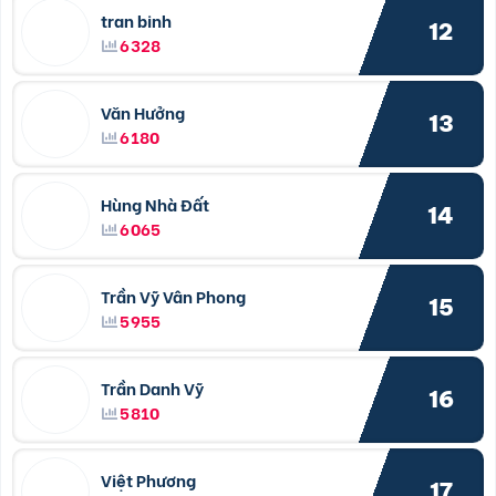
tran binh
12
6328
Văn Hưởng
13
6180
Hùng Nhà Đất
14
6065
Trần Vỹ Vân Phong
15
5955
Trần Danh Vỹ
16
5810
Việt Phương
17