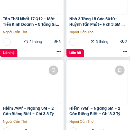
Tân Thới Nhất 17 Q12 – Mặt
Nhà 3 Tầng Lô Góc 5X10-
Tiền Kinh Doanh – 5 Tầng Giá
Huỳnh Tấn Phát– Hxh 3.5M –
13.6 Tỷ
Kinh Doanh Tốt – Shr Hoàn
Ngoài Cần Thơ
Ngoài Cần Thơ
Công Đủ- Giá 3 Tỷ Hơn.
2 tháng
3
3 tháng
2
Liên hệ
Liên hệ
Hiếm 79M² – Ngang 5M – 2
Hiếm 79M² – Ngang 5M – 2
Căn Riêng Biệt – Chỉ 3.3 Tỷ
Căn Riêng Biệt – Chỉ 3.3 Tỷ
Ngoài Cần Thơ
Ngoài Cần Thơ