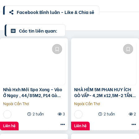
Facebook Bình luận - Like & Chia sẻ
Các tin liên quan:
Nhà Hxh Mới Spa Xong – Vào
NHÀ HẺM 5M PHAN HUY ÍCH
Ở Ngay , 44/85M2, P14 Gò
GÒ VẤP- 4,2M x12,5M-2 TẦNG
Vấp, Giá 4.X Tỷ
– GIÁ 4,4 TỶ
Ngoài Cần Thơ
Ngoài Cần Thơ
2 tuần
3
2 tuần
2
Liên hệ
Liên hệ