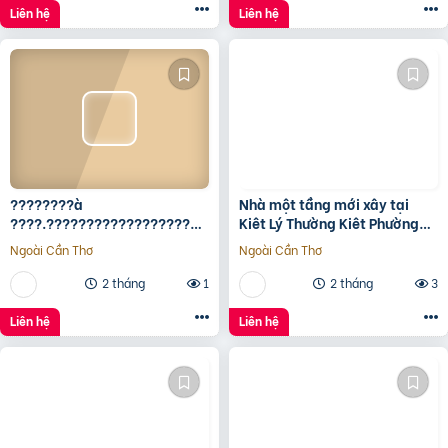
Liên hệ
Liên hệ
????????à
Nhà một tầng mới xây tại
????.????????????????????,
Kiêt Lý Thường Kiêt Phường
???????????????? ????
nam Đông Hà Quảng Trị
Ngoài Cần Thơ
Ngoài Cần Thơ
ộ???? ????????ấ????, ????
ó???? ???? ????ặ????
2 tháng
1
2 tháng
3
????????ề????
????????????, ????????á
Liên hệ
Liên hệ
????.???? ????ỷ