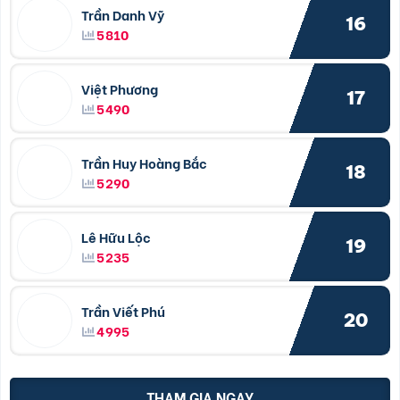
Trần Danh Vỹ
16
5810
Việt Phương
17
5490
Trần Huy Hoàng Bắc
18
5290
Lê Hữu Lộc
19
5235
Trần Viết Phú
20
4995
THAM GIA NGAY