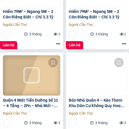
Hiếm 79M² – Ngang 5M – 2
Hiếm 79M² – Ngang 5M – 2
Căn Riêng Biệt – Chỉ 3.3 Tỷ
Căn Riêng Biệt – Chỉ 3.3 Tỷ
Ngoài Cần Thơ
Ngoài Cần Thơ
3 tháng
3
3 tháng
1
Liên hệ
Liên hệ
Quận 4 Mặt Tiền Đường Số 11
Bán Nhà Quận 4 – Kèo Thơm
– 4 Tầng – 2Pn – Nhà Mới –
Khu Dân Cư Không Quy Hoạch
7.35 Tỷ Tl
Cách Mặt Tiền Xóm Chiếu
Ngoài Cần Thơ
Ngoài Cần Thơ
30M
3 tháng
3
3 tháng
2