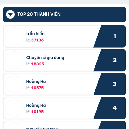
TOP 20 THÀNH VIÊN
trần hiền
1
37136
Chuyên sỉ gia dụng
2
18825
Hoàng Hà
3
10575
Hoàng Hà
4
10195
Nguyễn Phương