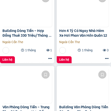
Building Dòng Tiền – Hợp
Hơn 4 Tỷ Có Ngay Nhà Hẻm
Đồng Thuê 330 Triệu/Tháng –
Xe Hơi Phan Văn Hớn Quân 12
Quận 5, Tp.hcm -139Ty
Ngoài Cần Thơ
Ngoài Cần Thơ
1 tháng
1
1 tháng
3
Liên hệ
Liên hệ
Văn Phòng Dòng Tiền – Trung
Building Văn Phòng Dòng Tiền