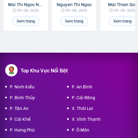
Mai Thi Ngoc Ngan
Nguyen Thi Ngoc
Mai Thien Son
09-08-2026
09-08-2026
09-08-2026
Xem trang
Xem trang
Xem trang
Top Khu Vực Nổi Bật
P. Ninh Kiều
P. An Bình
P. Bình Thủy
P. Cái Răng
P. Tân An
X. Thới Lai
P. Cái Khế
X. Vĩnh Thạnh
P. Hưng Phú
P. Ô Môn