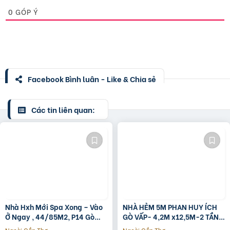
0
GÓP Ý
Facebook Bình luận - Like & Chia sẻ
Các tin liên quan:
Nhà Hxh Mới Spa Xong – Vào
NHÀ HẺM 5M PHAN HUY ÍCH
Ở Ngay , 44/85M2, P14 Gò
GÒ VẤP- 4,2M x12,5M-2 TẦNG
Vấp, Giá 4.X Tỷ
– GIÁ 4,4 TỶ