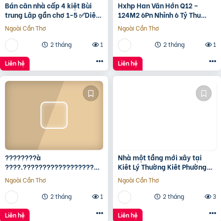
Bán căn nhà cấp 4 kiệt Bùi
Hxhp Han Văn Hớn Q12 –
trung Lập gần chợ 1-5 ✅Diện
124M2 6Pn Nhỉnh 6 Tỷ Thu
tích 5*22 ✅Hướng Tây Bắc
15Tr/Tháng
Ngoài Cần Thơ
Ngoài Cần Thơ
✅Đường oto thông
2 tháng
1
2 tháng
1
Liên hệ
Liên hệ
????????à
Nhà một tầng mới xây tại
????.????????????????????,
Kiêt Lý Thường Kiêt Phường
???????????????? ????
nam Đông Hà Quảng Trị
Ngoài Cần Thơ
Ngoài Cần Thơ
ộ???? ????????ấ????, ????
ó???? ???? ????ặ????
2 tháng
1
2 tháng
3
????????ề????
????????????, ????????á
Liên hệ
Liên hệ