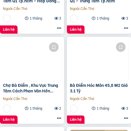
Tâm Q1 Tp.hcm – Hợp Đồng
Q1 – Trung Tâm Tp.hcm
Thuê 250 Triệu/Tháng – 115
Ngoài Cần Thơ
Ngoài Cần Thơ
Tỷ
1 tháng
3
1 tháng
3
Liên hệ
Liên hệ
Chợ Bà Điểm , Khu Vực Trung
Bà Điểm Hóc Môn 45,8 M2 Giá
Tâm Cách Phan Văn Hớn
3.1 Tỷ
100m
Ngoài Cần Thơ
Ngoài Cần Thơ
1 tháng
2
1 tháng
3
Liên hệ
Liên hệ