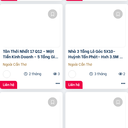
????.???? ????ỷ
Tân Thới Nhất 17 Q12 – Mặt
Nhà 3 Tầng Lô Góc 5X10-
Tiền Kinh Doanh – 5 Tầng Giá
Huỳnh Tấn Phát– Hxh 3.5M –
13.6 Tỷ
Kinh Doanh Tốt – Shr Hoàn
Ngoài Cần Thơ
Ngoài Cần Thơ
Công Đủ- Giá 3 Tỷ Hơn.
2 tháng
3
3 tháng
2
Liên hệ
Liên hệ