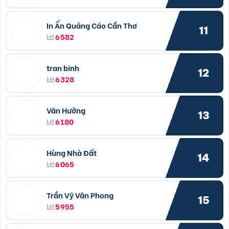
In Ấn Quảng Cáo Cần Thơ
11
6582
tran binh
12
6328
Văn Hưởng
13
6180
Hùng Nhà Đất
14
6065
Trần Vỹ Vân Phong
15
5955