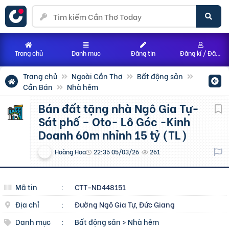
Trang chủ
Danh mục
Đăng tin
Đăng kí / Đăng nhập
Trang chủ
Ngoài Cần Thơ
Bất động sản
Cần Bán
Nhà hẻm
Bán đất tặng nhà Ngô Gia Tự-
Sát phố – Oto- Lô Góc -Kinh
Doanh 60m nhỉnh 15 tỷ (TL)
Hoàng Hoa
22:35 05/03/26
261
Mã tin
:
CTT-ND448151
Địa chỉ
:
Đường Ngô Gia Tự, Đức Giang
Danh mục
:
Bất động sản
>
Nhà hẻm