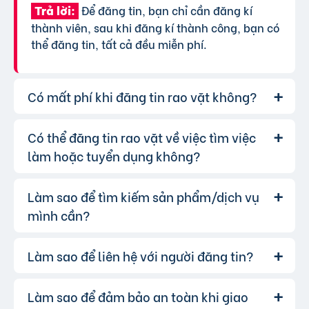
Để đăng tin, bạn chỉ cần đăng kí
Trả lời:
thành viên, sau khi đăng kí thành công, bạn có
thể đăng tin, tất cả đều miễn phí.
Có mất phí khi đăng tin rao vặt không?
Có thể đăng tin rao vặt về việc tìm việc
Chúng tôi cung cấp gói đăng tin miễn
Trả lời:
phí cơ bản cho tất cả người dùng. Tuy nhiên, để
làm hoặc tuyển dụng không?
tăng hiệu quả quảng cáo và được ưu tiên hiển
thị, bạn có thể lựa chọn các gói dịch vụ nâng
Làm sao để tìm kiếm sản phẩm/dịch vụ
Hoàn toàn có thể. Website của chúng
Trả lời:
cấp với chi phí hợp lý, xem thêm
phí dịch vụ tin
tôi hỗ trợ đăng tin tuyển dụng và tìm việc làm.
mình cần?
VIP
.
Bạn chỉ cần chọn đúng chuyên mục và điền đầy
đủ thông tin.
Làm sao để liên hệ với người đăng tin?
Bạn có thể sử dụng công cụ tìm kiếm
Trả lời:
trên website, nhập từ khóa liên quan đến sản
phẩm/dịch vụ bạn muốn tìm. Để lọc kết quả
Làm sao để đảm bảo an toàn khi giao
Khi bạn tìm thấy tin rao vặt phù hợp,
Trả lời:
chính xác hơn, bạn có thể chọn thêm danh mục