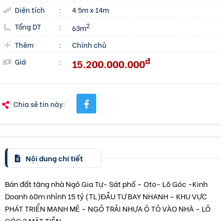
Diện tích
:
4.5m x 14m
Tổng DT
:
2
63m
Thêm
:
Chính chủ
đ
15.200.000.000
Giá
:
Chia sẻ tin này:
Nội dung chi tiết
Bán đất tặng nhà Ngô Gia Tự- Sát phố – Oto- Lô Góc -Kinh
Doanh 60m nhỉnh 15 tỷ (TL)ĐẦU TƯ BAY NHANH – KHU VỰC
PHÁT TRIỂN MẠNH MẼ – NGÕ TRẢI NHỰA Ô TÔ VÀO NHÀ – LÔ
GÓC 2 MẶT TIỀN