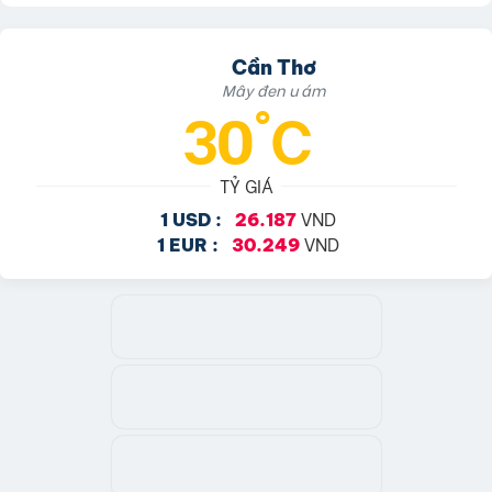
Cần Thơ
Mây đen u ám
30°C
TỶ GIÁ
VND
1 USD :
26.187
VND
1 EUR :
30.249