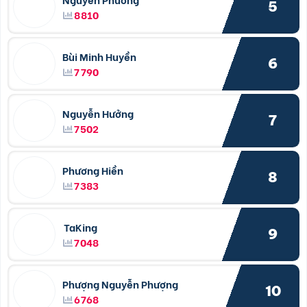
5
8810
Bùi Minh Huyền
6
7790
Nguyễn Hưởng
7
7502
Phương Hiền
8
7383
TaKing
9
7048
Phượng Nguyễn Phượng
10
6768