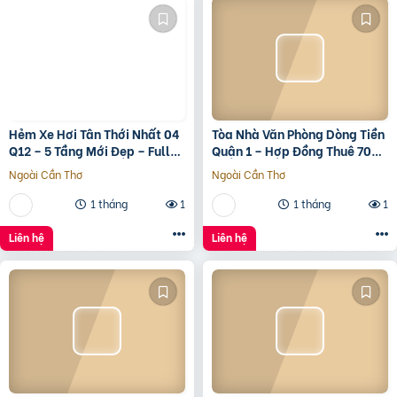
Hẻm Xe Hơi Tân Thới Nhất 04
Tòa Nhà Văn Phòng Dòng Tiền
Q12 – 5 Tầng Mới Đẹp – Full
Quận 1 – Hợp Đồng Thuê 700
Nội Thất – Giá 7.3 Tỷ
Triệu/Tháng – 490 Tỷ
Ngoài Cần Thơ
Ngoài Cần Thơ
1 tháng
1
1 tháng
1
Liên hệ
Liên hệ