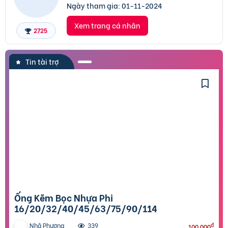
Ngày tham gia:
01-11-2024
Xem trang cá nhân
2725
Tin tài trợ
Ống Kẽm Bọc Nhựa Phi
16/20/32/40/45/63/75/90/114
Nhã Phương
đ
339
100.000