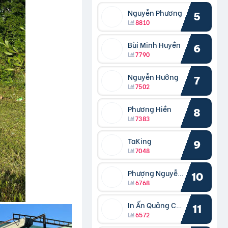
Nguyễn Phương
5
8810
Bùi Minh Huyền
6
7790
Nguyễn Hưởng
7
7502
Phương Hiền
8
7383
TaKing
9
7048
Phượng Nguyễn Phượng
10
6768
In Ấn Quảng Cáo Cần Thơ
11
6572