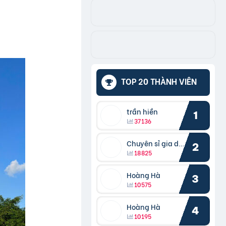
TOP 20 THÀNH VIÊN
trần hiền
1
37136
Chuyên sỉ gia dụng
2
18825
Hoàng Hà
3
10575
Hoàng Hà
4
10195