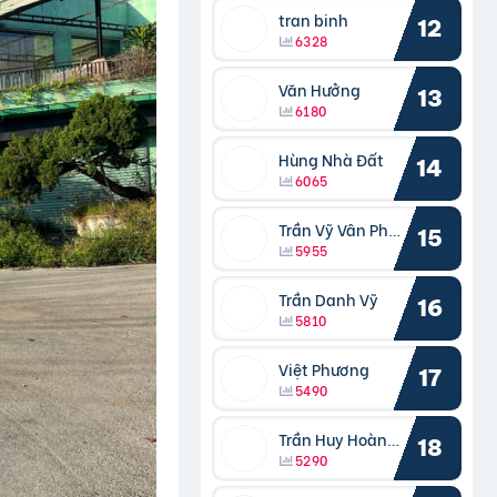
tran binh
12
6328
Văn Hưởng
13
6180
Hùng Nhà Đất
14
6065
Trần Vỹ Vân Phong
15
5955
Trần Danh Vỹ
16
5810
Việt Phương
17
5490
Trần Huy Hoàng Bắc
18
5290