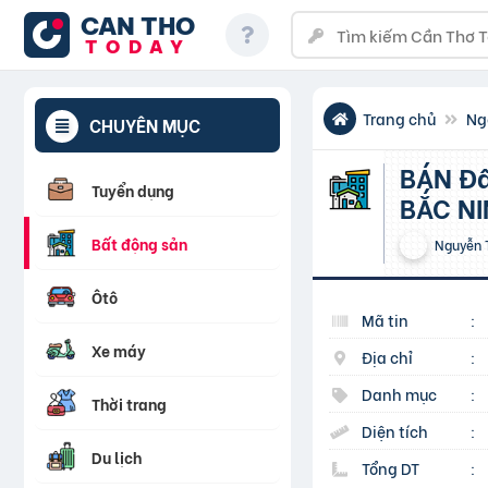
CAN THO
TODAY
Trang chủ
Ng
CHUYÊN MỤC
BÁN Đất Lô Góc Khu Dự Án Tân Long, KCN Yên Phong –
Tuyển dụng
BẮC N
Bất động sản
Nguyễn 
Ôtô
Mã tin
:
Xe máy
Địa chỉ
:
Danh mục
:
Thời trang
Diện tích
:
Du lịch
Tổng DT
: