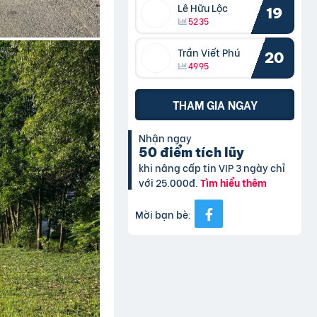
Lê Hữu Lộc
19
5235
Trần Viết Phú
20
4995
THAM GIA NGAY
Nhận ngay
50 điểm tích lũy
khi nâng cấp tin VIP 3 ngày chỉ
với 25.000đ.
Tìm hiểu thêm
Mời bạn bè: