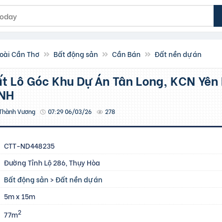
oài Cần Thơ
Bất động sản
Cần Bán
Đất nền dự án
INH
Thành Vương
07:29 06/03/26
278
CTT-ND448235
Đường Tỉnh Lộ 286, Thụy Hòa
Bất động sản
>
Đất nền dự án
5m x 15m
2
77m