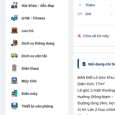
Thêm
:
Sức khỏe - Sắc đẹp
Giá
:
GYM - Fitness
Lưu trú
Chia sẻ tin này:
Dịch vụ thông dụng
Dịch vụ vận tải
Nội dung chi ti
Điện thoại
BÁN Đất Lô Góc Khu 
Máy tính
Diện tích: 77m²
Lô góc 2 mặt thoáng
Điện máy
Hướng: Đông Nam –
Đường rộng 19m, hạ 
Thiết bị văn phòng
Vị trí: Làn 2 trục ch