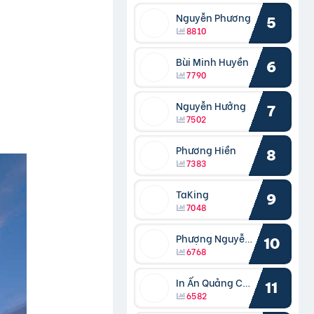
Nguyễn Phương
5
8810
Bùi Minh Huyền
6
7790
Nguyễn Hưởng
7
7502
Phương Hiền
8
7383
TaKing
9
7048
Phượng Nguyễn Phượng
10
6768
In Ấn Quảng Cáo Cần Thơ
11
6582