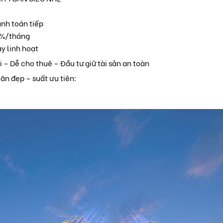
anh toán tiếp
 1%/tháng
ay linh hoạt
i – Dễ cho thuê – Đầu tư giữ tài sản an toàn
căn đẹp – suất ưu tiên: