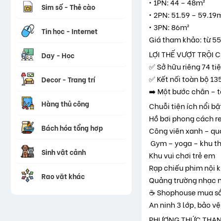
• 1PN: 44 – 48m²
Sim số - Thẻ cào
• 2PN: 51.59 – 59.19
• 3PN: 86m²
Tin học - Internet
Giá tham khảo: từ 55
LỢI THẾ VƯỢT TRỘI 
Dạy - Học
✅ Sở hữu riêng 74 tiệ
✅ Kết nối toàn bộ 135
Decor - Trang trí
➡️ Một bước chân – t
Hàng thủ công
Chuỗi tiện ích nổi bậ
Hồ bơi phong cách re
Bách hóa tổng hợp
Công viên xanh – qu
️ Gym – yoga – khu t
Sinh vật cảnh
Khu vui chơi trẻ em
Rạp chiếu phim nội 
Rao vặt khác
Quảng trường nhạc 
☕ Shophouse mua sắ
An ninh 3 lớp, bảo v
PHƯƠNG THỨC THAN