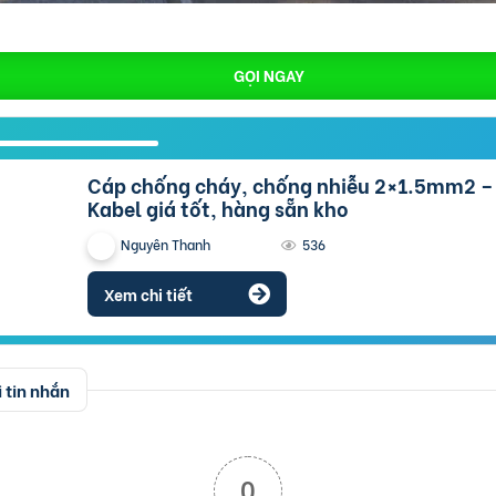
GỌI NGAY
Cáp chống cháy, chống nhiễu 2×1.5mm2 – Cáp Altek
Kabel giá tốt, hàng sẵn kho
Nguyên Thanh
536
Xem chi tiết
 tin nhắn
0