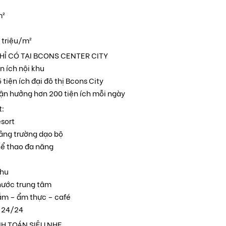
m²
 triệu/m²
CHỈ CÓ TẠI BCONS CENTER CITY
n ích nội khu
 tiện ích đại đô thị Bcons City
ận hưởng hơn 200 tiện ích mỗi ngày
t:
sort
ảng trường dạo bộ
hể thao đa năng
khu
nước trung tâm
m – ẩm thực – café
ệ 24/24
H TOÁN SIÊU NHẸ