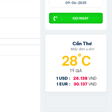
09-06-2025
GỌI NGAY
Cần Thơ
Mây đen u ám
28°C
TỶ GIÁ
VND
1 USD :
26.138
VND
1 EUR :
30.137