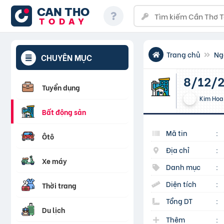
CAN THO
TODAY
Trang chủ
Ng
CHUYÊN MỤC
8/12
Tuyển dụng
Kim Hoa
Bất động sản
Mã tin
:
Ôtô
Địa chỉ
:
Xe máy
Danh mục
:
Diện tích
:
Thời trang
Tổng DT
:
Du lịch
Thêm
: