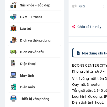
Sức khỏe - Sắc đẹp
Giá
:
GYM - Fitness
Chia sẻ tin này:
Lưu trú
Dịch vụ thông dụng
Dịch vụ vận tải
Nội dung chi ti
Điện thoại
BCONS CENTER CITY 
Không chỉ là nơi ở –
Máy tính
Vị trí vàng mặt tiền
Quy mô: 3 hecta
Điện máy
Tổng số căn: 1.940 c
Loại hình đa dạng: 1
Thiết bị văn phòng
Diện tích linh hoạt: