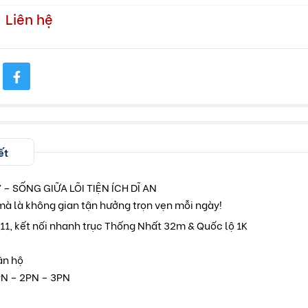
Liên hệ
ết
– SỐNG GIỮA LÕI TIỆN ÍCH DĨ AN
 mà là không gian tận hưởng trọn vẹn mỗi ngày!
 D11, kết nối nhanh trục Thống Nhất 32m & Quốc lộ 1K
ăn hộ
PN – 2PN – 3PN