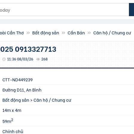
oài Cần Thơ
Bất động sản
Cần Bán
Căn hộ / Chung cư
/2025 0913327713
11:36 08/03/26
268
CTT-ND449239
Đường D11, An Bình
Bất động sản
>
Căn hộ / Chung cư
14m x 4m
2
59m
Chính chủ