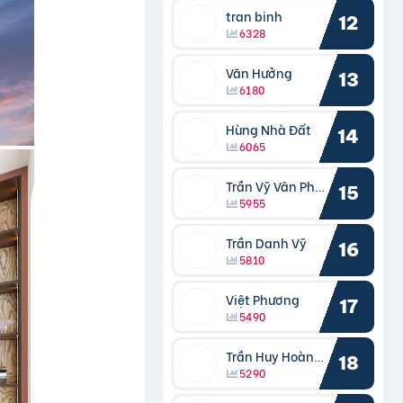
tran binh
12
6328
Văn Hưởng
13
6180
Hùng Nhà Đất
14
6065
Trần Vỹ Vân Phong
15
5955
Trần Danh Vỹ
16
5810
Việt Phương
17
5490
Trần Huy Hoàng Bắc
18
5290