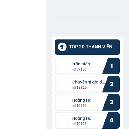
TOP 20 THÀNH VIÊN
trần hiền
1
37136
Chuyên sỉ gia dụng
2
18825
Hoàng Hà
3
10575
Hoàng Hà
4
10195