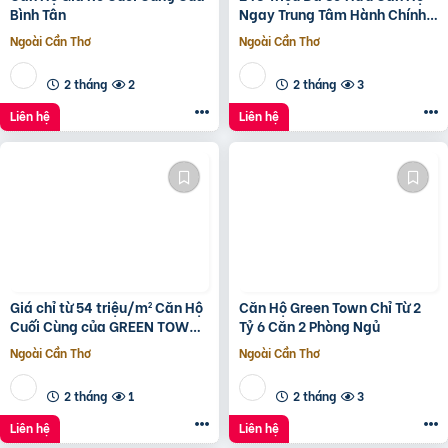
Bình Tân
Ngay Trung Tâm Hành Chính
Bình Tân
Ngoài Cần Thơ
Ngoài Cần Thơ
2 tháng
2
2 tháng
3
Liên hệ
Liên hệ
Giá chỉ từ 54 triệu/m² Căn Hộ
Căn Hộ Green Town Chỉ Từ 2
Cuối Cùng của GREEN TOWN
Tỷ 6 Căn 2 Phòng Ngủ
BÌNH TÂN
Ngoài Cần Thơ
Ngoài Cần Thơ
2 tháng
1
2 tháng
3
Liên hệ
Liên hệ