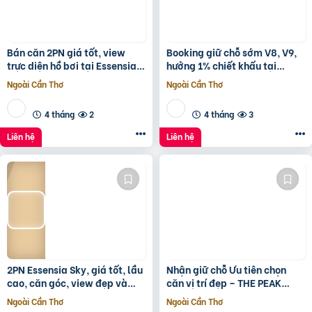
Bán căn 2PN giá tốt, view
Booking giữ chỗ sớm V8, V9,
trực diện hồ bơi tại Essensia
hưởng 1% chiết khấu tại
Sky với giá chỉ 5,6 tỷ
Sunshine Sky City để đón đầu
Ngoài Cần Thơ
Ngoài Cần Thơ
hạ tầng phát triển
4 tháng
2
4 tháng
3
Liên hệ
Liên hệ
2PN Essensia Sky, giá tốt, lầu
Nhận giữ chỗ Ưu tiên chọn
cao, căn góc, view đẹp và
căn vị trí đẹp – THE PEAK
thoáng giá chỉ 6 tỷ 780 chưa
GARDEN của Hưng Lộc Phát
Ngoài Cần Thơ
Ngoài Cần Thơ
KPBTthích hợp