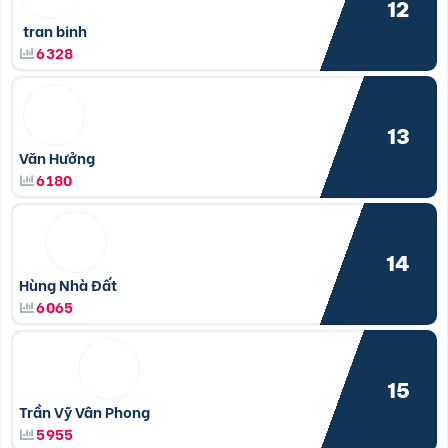
12
tran binh
6328
13
Văn Hưởng
6180
14
Hùng Nhà Đất
6065
15
Trần Vỹ Vân Phong
5955