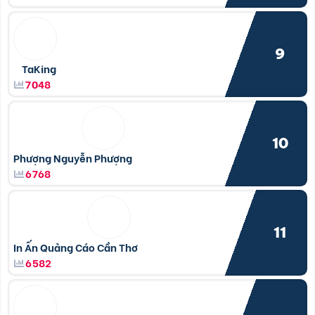
9
TaKing
7048
10
Phượng Nguyễn Phượng
6768
11
In Ấn Quảng Cáo Cần Thơ
6582