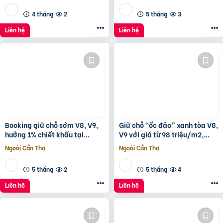
4 tháng
2
5 tháng
3
Liên hệ
Liên hệ
Booking giữ chỗ sớm V8, V9,
Giữ chỗ “ốc đảo” xanh tòa V8,
hưởng 1% chiết khấu tại
V9 với giá từ 98 triệu/m2,
Sunshine Sky City để đón đầu
hưởng 1% chiết khấu booking
Ngoài Cần Thơ
Ngoài Cần Thơ
hạ tầng phát triển
sớm tại
5 tháng
2
5 tháng
4
Liên hệ
Liên hệ