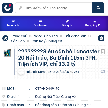
Trang chủ
Danh mục
Đăng tin
Đăng kí / Đăng nhập
Trang chủ
Ngoài Cần Thơ
Bất động sản
Cần Bán
Căn hộ / Chung cư
????????Siêu căn hộ Lancaster
20 Núi Trúc, Ba Đình 115m 3PN,
Tiện ích VIP, chỉ 13.2 tỷ
Triệu Hải Nam
15:17 08/03/26
254
Mã tin
:
CTT-ND449470
Địa chỉ
:
Đường Núi Trúc, Giảng Võ
Danh mục
:
Bất động sản
>
Căn hộ / Chung cư