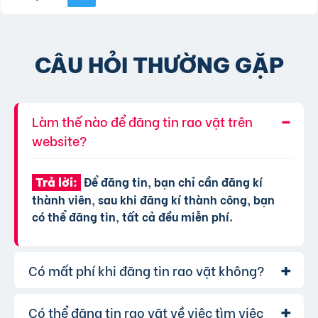
CÂU HỎI THƯỜNG GẶP
Làm thế nào để đăng tin rao vặt trên
website?
Để đăng tin, bạn chỉ cần đăng kí
Trả lời:
thành viên, sau khi đăng kí thành công, bạn
có thể đăng tin, tất cả đều miễn phí.
Có mất phí khi đăng tin rao vặt không?
Có thể đăng tin rao vặt về việc tìm việc
Chúng tôi cung cấp gói đăng tin miễn
Trả lời: