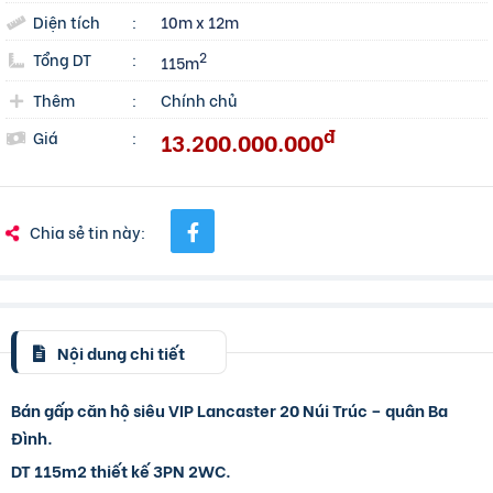
Diện tích
:
10m x 12m
Tổng DT
:
2
115m
Thêm
:
Chính chủ
đ
13.200.000.000
Giá
:
Chia sẻ tin này:
Nội dung chi tiết
Bán gấp căn hộ siêu VIP Lancaster 20 Núi Trúc – quân Ba
Đình.
DT 115m2 thiết kế 3PN 2WC.