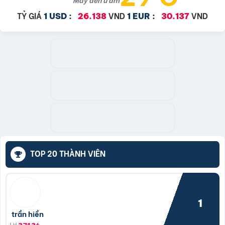
TỶ GIÁ
VND
VND
1 USD :
26.138
1 EUR :
30.137
TOP 20 THÀNH VIÊN
1
trần hiền
37136