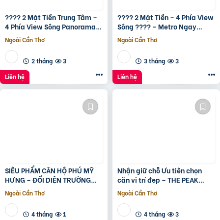
???? 2 Mặt Tiền Trung Tâm –
???? 2 Mặt Tiền – 4 Phía View
4 Phía View Sông Panorama
Sông ???? – Metro Ngay
???? – Metro Ngay Trước Mặt
Trước Mặt ???? – Full Nội
Ngoài Cần Thơ
Ngoài Cần Thơ
???? – Full Nội Thất
Thất Smart Home Samsung
????
2 tháng
3
3 tháng
3
Liên hệ
Liên hệ
SIÊU PHẨM CĂN HỘ PHÚ MỸ
Nhận giữ chỗ Ưu tiên chọn
HƯNG – ĐỐI DIỆN TRƯỜNG
căn vị trí đẹp – THE PEAK
ĐINH THIỆN LÝ – DT 95M2 –
GARDEN của Hưng Lộc Phát
Ngoài Cần Thơ
Ngoài Cần Thơ
GIÁ 9. x TỶ.
4 tháng
1
4 tháng
3