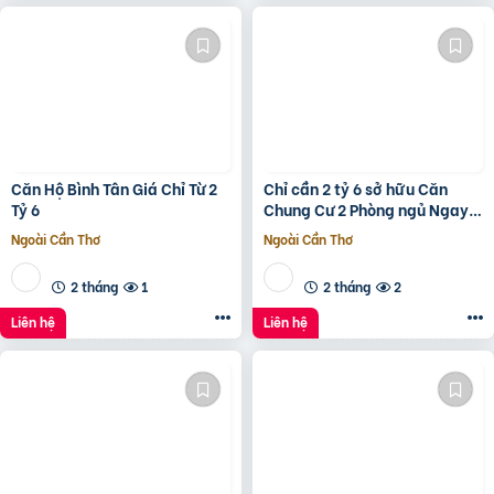
Căn Hộ Bình Tân Giá Chỉ Từ 2
Chỉ cần 2 tỷ 6 sở hữu Căn
Tỷ 6
Chung Cư 2 Phòng ngủ Ngay
Bình Tân gần Aeon Tân Phú
Ngoài Cần Thơ
Ngoài Cần Thơ
2 tháng
1
2 tháng
2
Liên hệ
Liên hệ