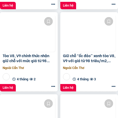
Liên hệ
Liên hệ
Tòa V8, V9 chính thức nhận
Giữ chỗ “ốc đảo” xanh tòa V8,
giữ chỗ với mức giá từ 98
V9 với giá từ 98 triệu/m2,
triệu/m2, 1% early bird tại
hưởng 1% chiết khấu booking
Ngoài Cần Thơ
Ngoài Cần Thơ
Sunshine Sky City
sớm tại
4 tháng
2
4 tháng
3
Liên hệ
Liên hệ