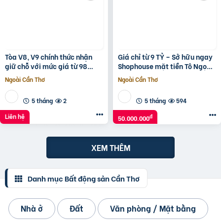
Tòa V8, V9 chính thức nhận
Giá chỉ từ 9 TỶ – Sở hữu ngay
giữ chỗ với mức giá từ 98
Shophouse mặt tiền Tô Ngọc
triệu/m2, 1% early bird tại
Vân, ngay vành đai 2
Ngoài Cần Thơ
Ngoài Cần Thơ
Sunshine Sky City
5 tháng
2
5 tháng
594
Liên hệ
đ
50.000.000
XEM THÊM
Danh mục Bất động sản Cần Thơ
Nhà ở
Đất
Văn phòng / Mặt bằng