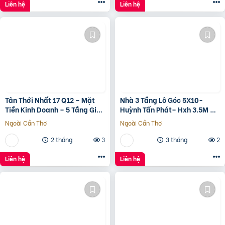
????????????, ????????á
Liên hệ
Liên hệ
????.???? ????ỷ
Tân Thới Nhất 17 Q12 – Mặt
Nhà 3 Tầng Lô Góc 5X10-
Tiền Kinh Doanh – 5 Tầng Giá
Huỳnh Tấn Phát– Hxh 3.5M –
13.6 Tỷ
Kinh Doanh Tốt – Shr Hoàn
Ngoài Cần Thơ
Ngoài Cần Thơ
Công Đủ- Giá 3 Tỷ Hơn.
2 tháng
3
3 tháng
2
Liên hệ
Liên hệ