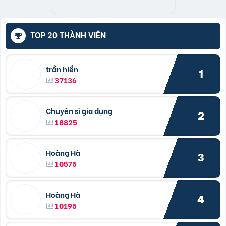
TOP 20 THÀNH VIÊN
trần hiền
1
37136
Chuyên sỉ gia dụng
2
18825
Hoàng Hà
3
10575
Hoàng Hà
4
10195