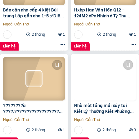
Bán căn nhà cấp 4 kiệt Bùi
Hxhp Han Văn Hớn Q12 –
trung Lập gần chợ 1-5 ✅Diện
124M2 6Pn Nhỉnh 6 Tỷ Thu
tích 5*22 ✅Hướng Tây Bắc
15Tr/Tháng
Ngoài Cần Thơ
Ngoài Cần Thơ
✅Đường oto thông
2 tháng
1
2 tháng
1
Liên hệ
Liên hệ
????????à
Nhà một tầng mới xây tại
????.????????????????????,
Kiêt Lý Thường Kiêt Phường
???????????????? ????
nam Đông Hà Quảng Trị
Ngoài Cần Thơ
Ngoài Cần Thơ
ộ???? ????????ấ????, ????
ó???? ???? ????ặ????
2 tháng
1
2 tháng
3
????????ề????