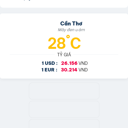
Cần Thơ
Mây đen u ám
28°C
TỶ GIÁ
VND
1 USD :
26.156
VND
1 EUR :
30.214