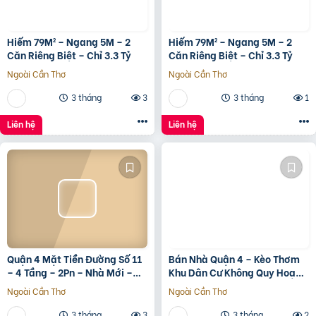
Hiếm 79M² – Ngang 5M – 2
Hiếm 79M² – Ngang 5M – 2
Căn Riêng Biệt – Chỉ 3.3 Tỷ
Căn Riêng Biệt – Chỉ 3.3 Tỷ
Ngoài Cần Thơ
Ngoài Cần Thơ
3 tháng
3
3 tháng
1
Liên hệ
Liên hệ
Quận 4 Mặt Tiền Đường Số 11
Bán Nhà Quận 4 – Kèo Thơm
– 4 Tầng – 2Pn – Nhà Mới –
Khu Dân Cư Không Quy Hoạch
7.35 Tỷ Tl
Cách Mặt Tiền Xóm Chiếu
Ngoài Cần Thơ
Ngoài Cần Thơ
30M
3 tháng
3
3 tháng
2