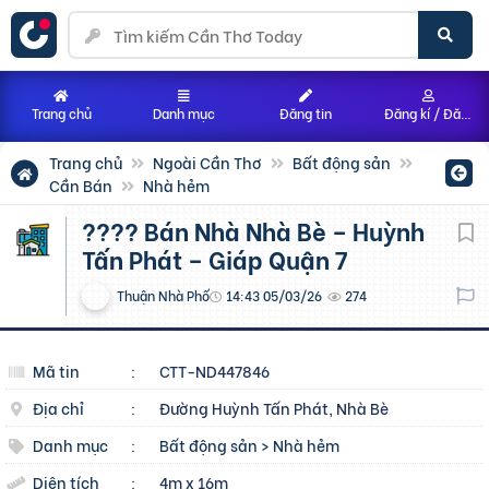
Trang chủ
Danh mục
Đăng tin
Đăng kí / Đăng nhập
Trang chủ
Ngoài Cần Thơ
Bất động sản
Cần Bán
Nhà hẻm
???? Bán Nhà Nhà Bè – Huỳnh
Tấn Phát – Giáp Quận 7
Thuận Nhà Phố
14:43 05/03/26
274
Mã tin
:
CTT-ND447846
Địa chỉ
:
Đường Huỳnh Tấn Phát, Nhà Bè
Danh mục
:
Bất động sản
>
Nhà hẻm
Diện tích
:
4m x 16m