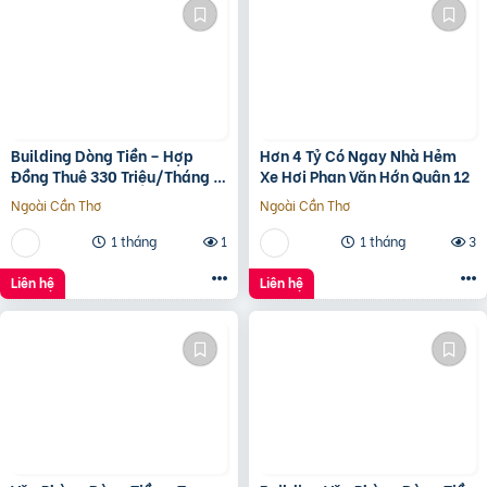
Building Dòng Tiền – Hợp
Hơn 4 Tỷ Có Ngay Nhà Hẻm
Đồng Thuê 330 Triệu/Tháng –
Xe Hơi Phan Văn Hớn Quân 12
Quận 5, Tp.hcm -139Ty
Ngoài Cần Thơ
Ngoài Cần Thơ
1 tháng
1
1 tháng
3
Liên hệ
Liên hệ