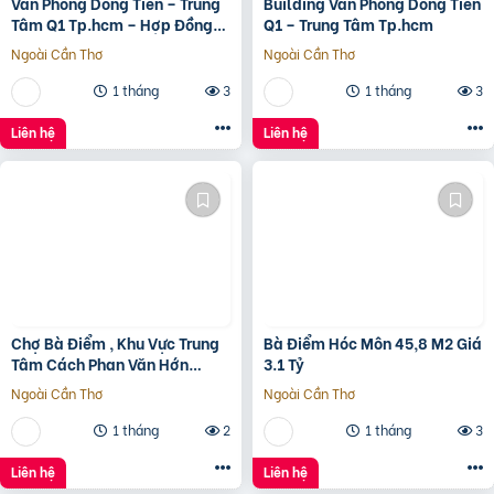
Văn Phòng Dòng Tiền – Trung
Building Văn Phòng Dòng Tiền
Tâm Q1 Tp.hcm – Hợp Đồng
Q1 – Trung Tâm Tp.hcm
Thuê 250 Triệu/Tháng – 115
Ngoài Cần Thơ
Ngoài Cần Thơ
Tỷ
1 tháng
3
1 tháng
3
Liên hệ
Liên hệ
Chợ Bà Điểm , Khu Vực Trung
Bà Điểm Hóc Môn 45,8 M2 Giá
Tâm Cách Phan Văn Hớn
3.1 Tỷ
100m
Ngoài Cần Thơ
Ngoài Cần Thơ
1 tháng
2
1 tháng
3
Liên hệ
Liên hệ