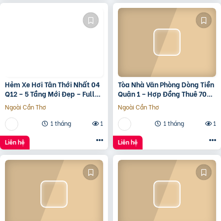
Hẻm Xe Hơi Tân Thới Nhất 04
Tòa Nhà Văn Phòng Dòng Tiền
Q12 – 5 Tầng Mới Đẹp – Full
Quận 1 – Hợp Đồng Thuê 700
Nội Thất – Giá 7.3 Tỷ
Triệu/Tháng – 490 Tỷ
Ngoài Cần Thơ
Ngoài Cần Thơ
1 tháng
1
1 tháng
1
Liên hệ
Liên hệ