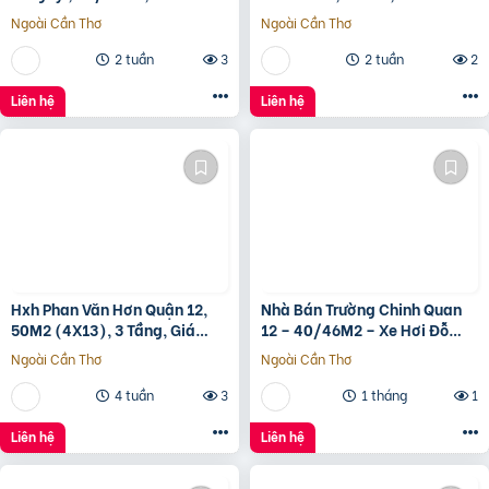
Vấp, Giá 4.X Tỷ
– GIÁ 4,4 TỶ
Ngoài Cần Thơ
Ngoài Cần Thơ
2 tuần
3
2 tuần
2
Liên hệ
Liên hệ
Hxh Phan Văn Hơn Quận 12,
Nhà Bán Trường Chinh Quan
50M2 (4X13), 3 Tầng, Giá
12 – 40/46M2 – Xe Hơi Đỗ
4.96 Tỷ
Cửa – 3.1 Tỷ
Ngoài Cần Thơ
Ngoài Cần Thơ
4 tuần
3
1 tháng
1
Liên hệ
Liên hệ