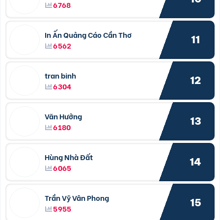
6768
In Ấn Quảng Cáo Cần Thơ
11
6562
tran binh
12
6304
Văn Hưởng
13
6180
Hùng Nhà Đất
14
6065
Trần Vỹ Vân Phong
15
5955