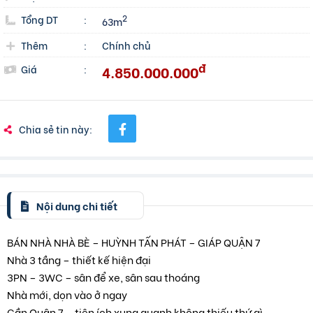
Tổng DT
:
2
63m
Thêm
:
Chính chủ
đ
4.850.000.000
Giá
:
Chia sẻ tin này:
Nội dung chi tiết
BÁN NHÀ NHÀ BÈ – HUỲNH TẤN PHÁT – GIÁP QUẬN 7
Nhà 3 tầng – thiết kế hiện đại
3PN – 3WC – sân để xe, sân sau thoáng
Nhà mới, dọn vào ở ngay
Gần Quận 7 – tiện ích xung quanh không thiếu thứ gì