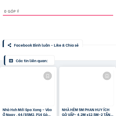
0
GÓP Ý
Facebook Bình luận - Like & Chia sẻ
Các tin liên quan:
Nhà Hxh Mới Spa Xong – Vào
NHÀ HẺM 5M PHAN HUY ÍCH
Ở Ngay , 44/85M2, P14 Gò
GÒ VẤP- 4,2M x12,5M-2 TẦNG