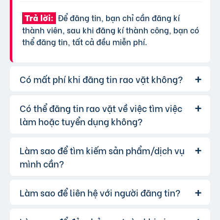
Để đăng tin, bạn chỉ cần đăng kí
Trả lời:
thành viên, sau khi đăng kí thành công, bạn có
thể đăng tin, tất cả đều miễn phí.
Có mất phí khi đăng tin rao vặt không?
Có thể đăng tin rao vặt về việc tìm việc
Chúng tôi cung cấp gói đăng tin miễn
Trả lời:
phí cơ bản cho tất cả người dùng. Tuy nhiên, để
làm hoặc tuyển dụng không?
tăng hiệu quả quảng cáo và được ưu tiên hiển
thị, bạn có thể lựa chọn các gói dịch vụ nâng
Làm sao để tìm kiếm sản phẩm/dịch vụ
Hoàn toàn có thể. Website của chúng
Trả lời:
cấp với chi phí hợp lý, xem thêm
phí dịch vụ tin
tôi hỗ trợ đăng tin tuyển dụng và tìm việc làm.
mình cần?
VIP
.
Bạn chỉ cần chọn đúng chuyên mục và điền đầy
đủ thông tin.
Làm sao để liên hệ với người đăng tin?
Bạn có thể sử dụng công cụ tìm kiếm
Trả lời:
trên website, nhập từ khóa liên quan đến sản
phẩm/dịch vụ bạn muốn tìm. Để lọc kết quả