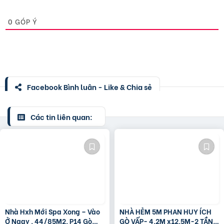
0
GÓP Ý
Facebook Bình luận - Like & Chia sẻ
Các tin liên quan:
Nhà Hxh Mới Spa Xong – Vào
NHÀ HẺM 5M PHAN HUY ÍCH
Ở Ngay , 44/85M2, P14 Gò
GÒ VẤP- 4,2M x12,5M-2 TẦNG