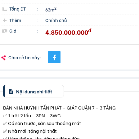
Tổng DT
:
2
63m
Thêm
:
Chính chủ
đ
4.850.000.000
Giá
:
Chia sẻ tin này:
Nội dung chi tiết
BÁN NHÀ HUỲNH TẤN PHÁT – GIÁP QUẬN 7 – 3 TẦNG
✅ 1 trệt 2 lầu – 3PN – 3WC
✅ Có sân trước, sân sau thoáng mát
✅ Nhà mới, tặng nội thất
✅ Hẻm thông, khu dân cư đông đúc