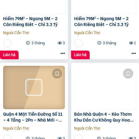
Hiếm 79M² – Ngang 5M – 2
Hiếm 79M² – Ngang 5M – 2
Căn Riêng Biệt – Chỉ 3.3 Tỷ
Căn Riêng Biệt – Chỉ 3.3 Tỷ
Ngoài Cần Thơ
Ngoài Cần Thơ
3 tháng
3
3 tháng
1
Liên hệ
Liên hệ
Quận 4 Mặt Tiền Đường Số 11
Bán Nhà Quận 4 – Kèo Thơm
– 4 Tầng – 2Pn – Nhà Mới –
Khu Dân Cư Không Quy Hoạch
7.35 Tỷ Tl
Cách Mặt Tiền Xóm Chiếu
Ngoài Cần Thơ
Ngoài Cần Thơ
30M
3 tháng
3
3 tháng
2