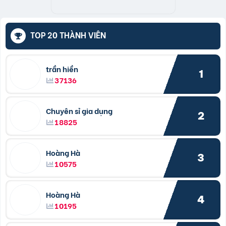
TOP 20 THÀNH VIÊN
trần hiền
1
37136
Chuyên sỉ gia dụng
2
18825
Hoàng Hà
3
10575
Hoàng Hà
4
10195