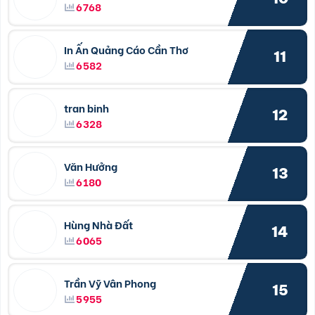
6768
In Ấn Quảng Cáo Cần Thơ
11
6582
tran binh
12
6328
Văn Hưởng
13
6180
Hùng Nhà Đất
14
6065
Trần Vỹ Vân Phong
15
5955