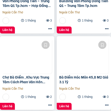
Văn Phòng Dòng Tiền – Trung
Building Văn Phòng Dòng Tiền
Tâm Q1 Tp.hcm – Hợp Đồng
Q1 – Trung Tâm Tp.hcm
Thuê 250 Triệu/Tháng – 115
Ngoài Cần Thơ
Ngoài Cần Thơ
Tỷ
1 tháng
3
1 tháng
3
Liên hệ
Liên hệ
Chợ Bà Điểm , Khu Vực Trung
Bà Điểm Hóc Môn 45,8 M2 Giá
Tâm Cách Phan Văn Hớn
3.1 Tỷ
100m
Ngoài Cần Thơ
Ngoài Cần Thơ
1 tháng
2
1 tháng
3
Liên hệ
Liên hệ