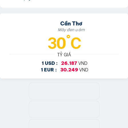
Cần Thơ
Mây đen u ám
30°C
TỶ GIÁ
VND
1 USD :
26.187
VND
1 EUR :
30.249