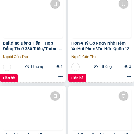
Building Dòng Tiền – Hợp
Hơn 4 Tỷ Có Ngay Nhà Hẻm
Đồng Thuê 330 Triệu/Tháng –
Xe Hơi Phan Văn Hớn Quân 12
Quận 5, Tp.hcm -139Ty
Ngoài Cần Thơ
Ngoài Cần Thơ
1 tháng
1
1 tháng
3
Liên hệ
Liên hệ