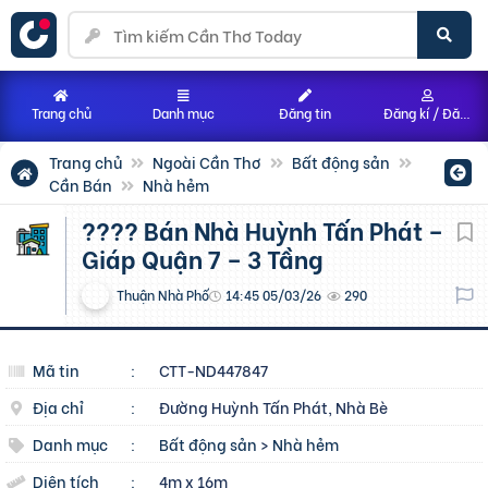
Trang chủ
Danh mục
Đăng tin
Đăng kí / Đăng nhập
Trang chủ
Ngoài Cần Thơ
Bất động sản
Cần Bán
Nhà hẻm
???? Bán Nhà Huỳnh Tấn Phát –
Giáp Quận 7 – 3 Tầng
Thuận Nhà Phố
14:45 05/03/26
290
Mã tin
:
CTT-ND447847
Địa chỉ
:
Đường Huỳnh Tấn Phát, Nhà Bè
Danh mục
:
Bất động sản
>
Nhà hẻm
Diện tích
:
4m x 16m