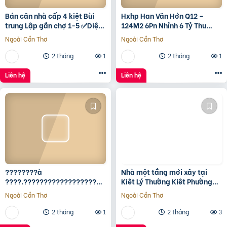
Bán căn nhà cấp 4 kiệt Bùi
Hxhp Han Văn Hớn Q12 –
trung Lập gần chợ 1-5 ✅Diện
124M2 6Pn Nhỉnh 6 Tỷ Thu
tích 5*22 ✅Hướng Tây Bắc
15Tr/Tháng
Ngoài Cần Thơ
Ngoài Cần Thơ
✅Đường oto thông
2 tháng
1
2 tháng
1
Liên hệ
Liên hệ
????????à
Nhà một tầng mới xây tại
????.????????????????????,
Kiêt Lý Thường Kiêt Phường
???????????????? ????
nam Đông Hà Quảng Trị
Ngoài Cần Thơ
Ngoài Cần Thơ
ộ???? ????????ấ????, ????
ó???? ???? ????ặ????
2 tháng
1
2 tháng
3
????????ề????