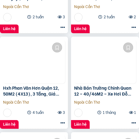
Vấp, Giá 4.X Tỷ
– GIÁ 4,4 TỶ
Ngoài Cần Thơ
Ngoài Cần Thơ
2 tuần
3
2 tuần
2
Liên hệ
Liên hệ
Hxh Phan Văn Hơn Quận 12,
Nhà Bán Trường Chinh Quan
50M2 (4X13), 3 Tầng, Giá
12 – 40/46M2 – Xe Hơi Đỗ
4.96 Tỷ
Cửa – 3.1 Tỷ
Ngoài Cần Thơ
Ngoài Cần Thơ
4 tuần
3
1 tháng
1
Liên hệ
Liên hệ