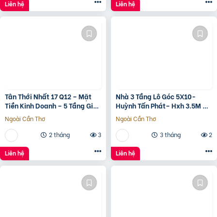
????????????, ????????á
Liên hệ
Liên hệ
????.???? ????ỷ
Tân Thới Nhất 17 Q12 – Mặt
Nhà 3 Tầng Lô Góc 5X10-
Tiền Kinh Doanh – 5 Tầng Giá
Huỳnh Tấn Phát– Hxh 3.5M –
13.6 Tỷ
Kinh Doanh Tốt – Shr Hoàn
Ngoài Cần Thơ
Ngoài Cần Thơ
Công Đủ- Giá 3 Tỷ Hơn.
2 tháng
3
3 tháng
2
Liên hệ
Liên hệ