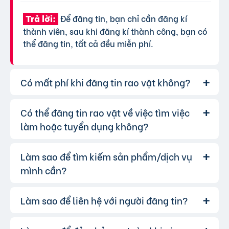
Để đăng tin, bạn chỉ cần đăng kí
Trả lời:
thành viên, sau khi đăng kí thành công, bạn có
thể đăng tin, tất cả đều miễn phí.
Có mất phí khi đăng tin rao vặt không?
Có thể đăng tin rao vặt về việc tìm việc
Chúng tôi cung cấp gói đăng tin miễn
Trả lời:
phí cơ bản cho tất cả người dùng. Tuy nhiên, để
làm hoặc tuyển dụng không?
tăng hiệu quả quảng cáo và được ưu tiên hiển
thị, bạn có thể lựa chọn các gói dịch vụ nâng
Làm sao để tìm kiếm sản phẩm/dịch vụ
Hoàn toàn có thể. Website của chúng
Trả lời:
cấp với chi phí hợp lý, xem thêm
phí dịch vụ tin
tôi hỗ trợ đăng tin tuyển dụng và tìm việc làm.
mình cần?
VIP
.
Bạn chỉ cần chọn đúng chuyên mục và điền đầy
đủ thông tin.
Làm sao để liên hệ với người đăng tin?
Bạn có thể sử dụng công cụ tìm kiếm
Trả lời:
trên website, nhập từ khóa liên quan đến sản
phẩm/dịch vụ bạn muốn tìm. Để lọc kết quả