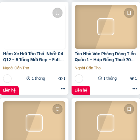
Hẻm Xe Hơi Tân Thới Nhất 04
Tòa Nhà Văn Phòng Dòng Tiền
Q12 – 5 Tầng Mới Đẹp – Full
Quận 1 – Hợp Đồng Thuê 700
Nội Thất – Giá 7.3 Tỷ
Triệu/Tháng – 490 Tỷ
Ngoài Cần Thơ
Ngoài Cần Thơ
1 tháng
1
1 tháng
1
Liên hệ
Liên hệ