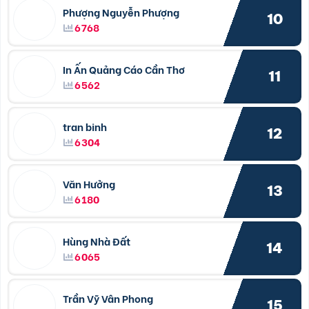
Phượng Nguyễn Phượng
10
6768
In Ấn Quảng Cáo Cần Thơ
11
6562
tran binh
12
6304
Văn Hưởng
13
6180
Hùng Nhà Đất
14
6065
Trần Vỹ Vân Phong
15