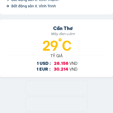
Bất động sản X. Vĩnh Trinh
Cần Thơ
Mây đen u ám
29°C
TỶ GIÁ
VND
1 USD :
26.156
VND
1 EUR :
30.214