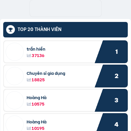
TOP 20 THÀNH VIÊN
trần hiền
1
37136
Chuyên sỉ gia dụng
2
18825
Hoàng Hà
3
10575
Hoàng Hà
4
10195