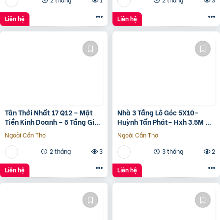
????????ề????
????????????, ????????á
Liên hệ
Liên hệ
????.???? ????ỷ
Tân Thới Nhất 17 Q12 – Mặt
Nhà 3 Tầng Lô Góc 5X10-
Tiền Kinh Doanh – 5 Tầng Giá
Huỳnh Tấn Phát– Hxh 3.5M –
13.6 Tỷ
Kinh Doanh Tốt – Shr Hoàn
Ngoài Cần Thơ
Ngoài Cần Thơ
Công Đủ- Giá 3 Tỷ Hơn.
2 tháng
3
3 tháng
2
Liên hệ
Liên hệ