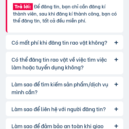
Để đăng tin, bạn chỉ cần đăng kí
Trả lời:
thành viên, sau khi đăng kí thành công, bạn có
thể đăng tin, tất cả đều miễn phí.
Có mất phí khi đăng tin rao vặt không?
Có thể đăng tin rao vặt về việc tìm việc
Chúng tôi cung cấp gói đăng tin miễn
Trả lời:
phí cơ bản cho tất cả người dùng. Tuy nhiên, để
làm hoặc tuyển dụng không?
tăng hiệu quả quảng cáo và được ưu tiên hiển
thị, bạn có thể lựa chọn các gói dịch vụ nâng
Làm sao để tìm kiếm sản phẩm/dịch vụ
Hoàn toàn có thể. Website của chúng
Trả lời:
cấp với chi phí hợp lý, xem thêm
phí dịch vụ tin
tôi hỗ trợ đăng tin tuyển dụng và tìm việc làm.
mình cần?
VIP
.
Bạn chỉ cần chọn đúng chuyên mục và điền đầy
đủ thông tin.
Làm sao để liên hệ với người đăng tin?
Bạn có thể sử dụng công cụ tìm kiếm
Trả lời:
trên website, nhập từ khóa liên quan đến sản
phẩm/dịch vụ bạn muốn tìm. Để lọc kết quả
Làm sao để đảm bảo an toàn khi giao
Khi bạn tìm thấy tin rao vặt phù hợp,
Trả lời: