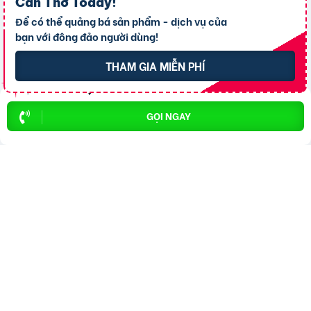
Cần Thơ Today
!
GỬI CÂU HỎI
Để có thể quảng bá sản phẩm - dịch vụ của
bạn với đông đảo người dùng!
THAM GIA MIỄN PHÍ
Chào mừng
GỌI NGAY
THÀNH VIÊN MỚI
THAM GIA NGAY
Mời bạn bè tham gia: