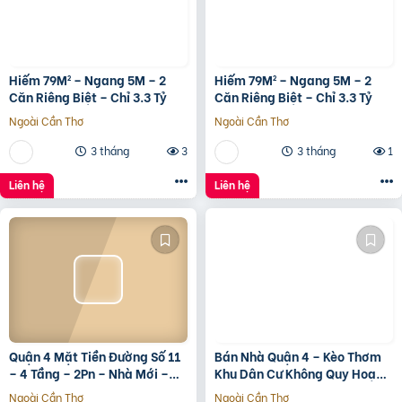
Hiếm 79M² – Ngang 5M – 2
Hiếm 79M² – Ngang 5M – 2
Căn Riêng Biệt – Chỉ 3.3 Tỷ
Căn Riêng Biệt – Chỉ 3.3 Tỷ
Ngoài Cần Thơ
Ngoài Cần Thơ
3 tháng
3
3 tháng
1
Liên hệ
Liên hệ
Quận 4 Mặt Tiền Đường Số 11
Bán Nhà Quận 4 – Kèo Thơm
– 4 Tầng – 2Pn – Nhà Mới –
Khu Dân Cư Không Quy Hoạch
7.35 Tỷ Tl
Cách Mặt Tiền Xóm Chiếu
Ngoài Cần Thơ
Ngoài Cần Thơ