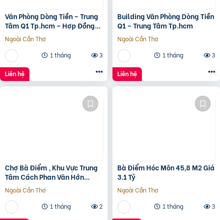
Văn Phòng Dòng Tiền – Trung
Building Văn Phòng Dòng Tiền
Tâm Q1 Tp.hcm – Hợp Đồng
Q1 – Trung Tâm Tp.hcm
Thuê 250 Triệu/Tháng – 115
Ngoài Cần Thơ
Ngoài Cần Thơ
Tỷ
1 tháng
3
1 tháng
3
Liên hệ
Liên hệ
Chợ Bà Điểm , Khu Vực Trung
Bà Điểm Hóc Môn 45,8 M2 Giá
Tâm Cách Phan Văn Hớn
3.1 Tỷ
100m
Ngoài Cần Thơ
Ngoài Cần Thơ
1 tháng
2
1 tháng
3