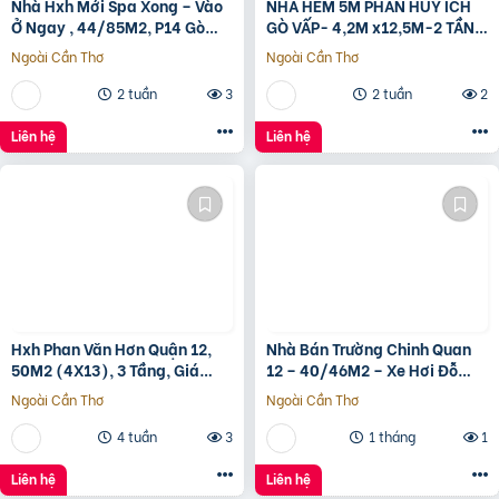
Nhà Hxh Mới Spa Xong – Vào
NHÀ HẺM 5M PHAN HUY ÍCH
Ở Ngay , 44/85M2, P14 Gò
GÒ VẤP- 4,2M x12,5M-2 TẦNG
Vấp, Giá 4.X Tỷ
– GIÁ 4,4 TỶ
Ngoài Cần Thơ
Ngoài Cần Thơ
2 tuần
3
2 tuần
2
Liên hệ
Liên hệ
Hxh Phan Văn Hơn Quận 12,
Nhà Bán Trường Chinh Quan
50M2 (4X13), 3 Tầng, Giá
12 – 40/46M2 – Xe Hơi Đỗ
4.96 Tỷ
Cửa – 3.1 Tỷ
Ngoài Cần Thơ
Ngoài Cần Thơ
4 tuần
3
1 tháng
1
Liên hệ
Liên hệ