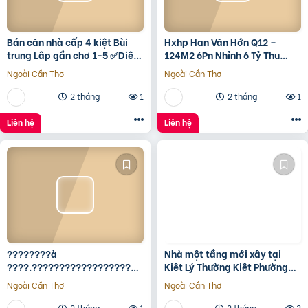
Bán căn nhà cấp 4 kiệt Bùi
Hxhp Han Văn Hớn Q12 –
trung Lập gần chợ 1-5 ✅Diện
124M2 6Pn Nhỉnh 6 Tỷ Thu
tích 5*22 ✅Hướng Tây Bắc
15Tr/Tháng
Ngoài Cần Thơ
Ngoài Cần Thơ
✅Đường oto thông
2 tháng
1
2 tháng
1
Liên hệ
Liên hệ
????????à
Nhà một tầng mới xây tại
????.????????????????????,
Kiêt Lý Thường Kiêt Phường
???????????????? ????
nam Đông Hà Quảng Trị
Ngoài Cần Thơ
Ngoài Cần Thơ
ộ???? ????????ấ????, ????
ó???? ???? ????ặ????
2 tháng
1
2 tháng
3