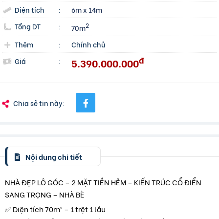
Diện tích
:
6m x 14m
Tổng DT
:
2
70m
Thêm
:
Chính chủ
đ
5.390.000.000
Giá
:
Chia sẻ tin này:
Nội dung chi tiết
NHÀ ĐẸP LÔ GÓC – 2 MẶT TIỀN HẺM – KIẾN TRÚC CỔ ĐIỂN
SANG TRỌNG – NHÀ BÈ
✅ Diện tích 70m² – 1 trệt 1 lầu