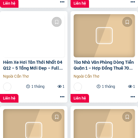
Liên hệ
Liên hệ
Hẻm Xe Hơi Tân Thới Nhất 04
Tòa Nhà Văn Phòng Dòng Tiền
Q12 – 5 Tầng Mới Đẹp – Full
Quận 1 – Hợp Đồng Thuê 700
Nội Thất – Giá 7.3 Tỷ
Triệu/Tháng – 490 Tỷ
Ngoài Cần Thơ
Ngoài Cần Thơ
1 tháng
1
1 tháng
1
Liên hệ
Liên hệ