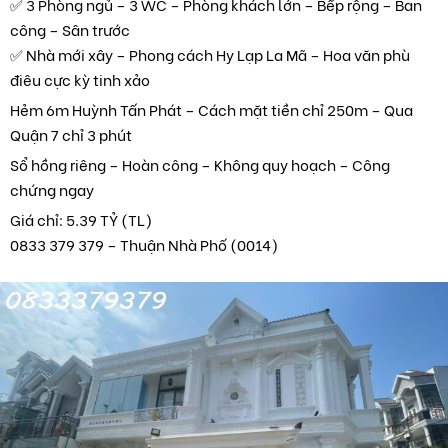
✅ 3 Phòng ngủ – 3 WC – Phòng khách lớn – Bếp rộng – Ban
công – Sân trước
✅ Nhà mới xây – Phong cách Hy Lạp La Mã – Hoa văn phù
điêu cực kỳ tinh xảo
Hẻm 6m Huỳnh Tấn Phát – Cách mặt tiền chỉ 250m – Qua
Quận 7 chỉ 3 phút
Sổ hồng riêng – Hoàn công – Không quy hoạch – Công
chứng ngay
Giá chỉ: 5.39 TỶ (TL)
0833 379 379 – Thuận Nhà Phố (0014)