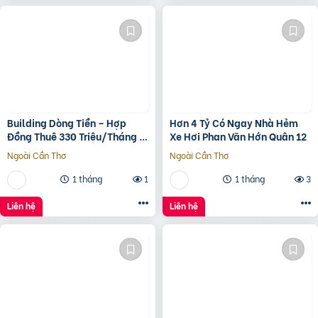
Building Dòng Tiền – Hợp
Hơn 4 Tỷ Có Ngay Nhà Hẻm
Đồng Thuê 330 Triệu/Tháng –
Xe Hơi Phan Văn Hớn Quân 12
Quận 5, Tp.hcm -139Ty
Ngoài Cần Thơ
Ngoài Cần Thơ
1 tháng
1
1 tháng
3
Liên hệ
Liên hệ