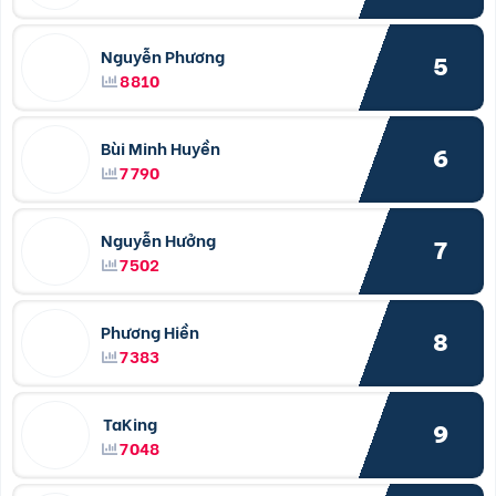
Nguyễn Phương
5
8810
Bùi Minh Huyền
6
7790
Nguyễn Hưởng
7
7502
Phương Hiền
8
7383
TaKing
9
7048