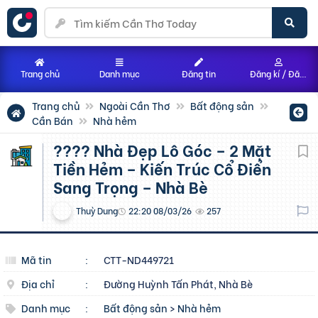
Trang chủ
Danh mục
Đăng tin
Đăng kí / Đăng nhập
Trang chủ
Ngoài Cần Thơ
Bất động sản
Cần Bán
Nhà hẻm
???? Nhà Đẹp Lô Góc – 2 Mặt
Tiền Hẻm – Kiến Trúc Cổ Điển
Sang Trọng – Nhà Bè
Thuỳ Dung
22:20 08/03/26
257
Mã tin
:
CTT-ND449721
Địa chỉ
:
Đường Huỳnh Tấn Phát, Nhà Bè
Danh mục
:
Bất động sản
>
Nhà hẻm