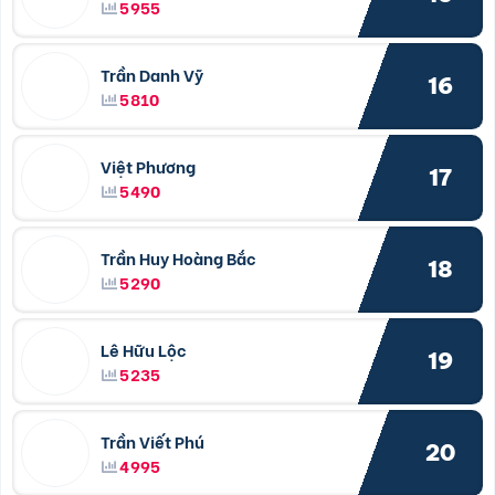
5955
Trần Danh Vỹ
16
5810
Việt Phương
17
5490
Trần Huy Hoàng Bắc
18
5290
Lê Hữu Lộc
19
5235
Trần Viết Phú
20
4995