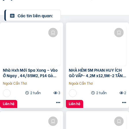
Các tin liên quan:
Nhà Hxh Mới Spa Xong – Vào
NHÀ HẺM 5M PHAN HUY ÍCH
Ở Ngay , 44/85M2, P14 Gò
GÒ VẤP- 4,2M x12,5M-2 TẦNG
Vấp, Giá 4.X Tỷ
– GIÁ 4,4 TỶ
Ngoài Cần Thơ
Ngoài Cần Thơ
2 tuần
3
2 tuần
2
Liên hệ
Liên hệ