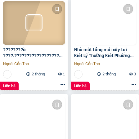
????????à
Nhà một tầng mới xây tại
????.????????????????????,
Kiêt Lý Thường Kiêt Phường
???????????????? ????
nam Đông Hà Quảng Trị
Ngoài Cần Thơ
Ngoài Cần Thơ
ộ???? ????????ấ????, ????
ó???? ???? ????ặ????
2 tháng
1
2 tháng
3
????????ề????
????????????, ????????á
Liên hệ
Liên hệ
????.???? ????ỷ