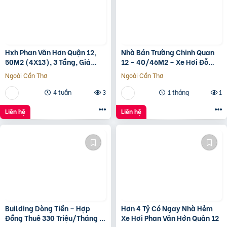
Hxh Phan Văn Hơn Quận 12,
Nhà Bán Trường Chinh Quan
50M2 (4X13), 3 Tầng, Giá
12 – 40/46M2 – Xe Hơi Đỗ
4.96 Tỷ
Cửa – 3.1 Tỷ
Ngoài Cần Thơ
Ngoài Cần Thơ
4 tuần
3
1 tháng
1
Liên hệ
Liên hệ
Building Dòng Tiền – Hợp
Hơn 4 Tỷ Có Ngay Nhà Hẻm
Đồng Thuê 330 Triệu/Tháng –
Xe Hơi Phan Văn Hớn Quân 12