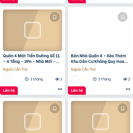
Quận 4 Mặt Tiền Đường Số 11
Bán Nhà Quận 4 – Kèo Thơm
– 4 Tầng – 2Pn – Nhà Mới –
Khu Dân Cư Không Quy Hoạch
7.35 Tỷ Tl
Cách Mặt Tiền Xóm Chiếu
Ngoài Cần Thơ
Ngoài Cần Thơ
30M
3 tháng
3
3 tháng
2
Liên hệ
Liên hệ