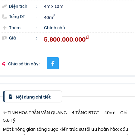
Diện tích
:
4m x 10m
Tổng DT
:
2
40m
Thêm
:
Chính chủ
đ
5.800.000.000
Giá
:
Chia sẻ tin này:
Nội dung chi tiết
✨ TINH HOA TRẦN VĂN QUANG – 4 TẦNG BTCT – 40m² – Chỉ
5.8 Tỷ
Một không gian sống được kiến trúc sư tối ưu hoàn hảo: cầu