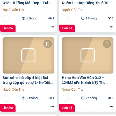
Q12 – 5 Tầng Mới Đẹp – Full
Quận 1 – Hợp Đồng Thuê 700
Nội Thất – Giá 7.3 Tỷ
Triệu/Tháng – 490 Tỷ
Ngoài Cần Thơ
Ngoài Cần Thơ
1 tháng
1
1 tháng
1
Liên hệ
Liên hệ
Bán căn nhà cấp 4 kiệt Bùi
Hxhp Han Văn Hớn Q12 –
trung Lập gần chợ 1-5 ✅Diện
124M2 6Pn Nhỉnh 6 Tỷ Thu
tích 5*22 ✅Hướng Tây Bắc
15Tr/Tháng
Ngoài Cần Thơ
Ngoài Cần Thơ
✅Đường oto thông
2 tháng
1
2 tháng
1
Liên hệ
Liên hệ