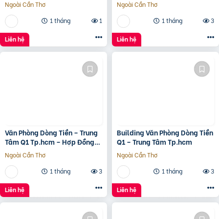
Quận 5, Tp.hcm -139Ty
Ngoài Cần Thơ
Ngoài Cần Thơ
1 tháng
1
1 tháng
3
Liên hệ
Liên hệ
Văn Phòng Dòng Tiền – Trung
Building Văn Phòng Dòng Tiền
Tâm Q1 Tp.hcm – Hợp Đồng
Q1 – Trung Tâm Tp.hcm
Thuê 250 Triệu/Tháng – 115
Ngoài Cần Thơ
Ngoài Cần Thơ
Tỷ
1 tháng
3
1 tháng
3
Liên hệ
Liên hệ