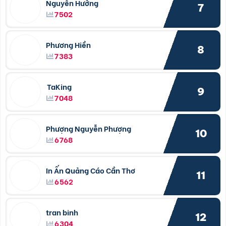
Nguyễn Hưởng
7
7502
Phương Hiền
8
7383
TaKing
9
7048
Phượng Nguyễn Phượng
10
6768
In Ấn Quảng Cáo Cần Thơ
11
6562
tran binh
12
6304