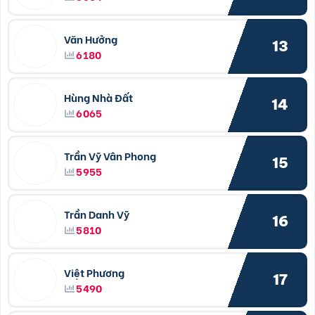
Văn Hưởng
13
6180
Hùng Nhà Đất
14
6065
Trần Vỹ Vân Phong
15
5955
Trần Danh Vỹ
16
5810
Việt Phương
17
5490