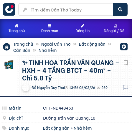
Trang chủ
Danh mục
Đăng tin
Đăng kí / Đăng nhập
Trang chủ
Ngoài Cần Thơ
Bất động sản
Cần Bán
Nhà hẻm
✨ TINH HOA TRẦN VĂN QUANG –
HXH – 4 TẦNG BTCT – 40m² –
Chỉ 5.8 Tỷ
Đỗ Nguyễn Duy Thái
13:56 06/03/26
269
Mã tin
:
CTT-ND448453
Địa chỉ
:
Đường Trần Văn Quang, 10
Danh mục
:
Bất động sản
>
Nhà hẻm