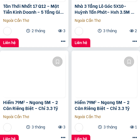
Tân Thới Nhất 17 Q12 – Mặt
Nhà 3 Tầng Lô Góc 5X10-
Tiền Kinh Doanh – 5 Tầng Giá
Huỳnh Tấn Phát– Hxh 3.5M –
13.6 Tỷ
Kinh Doanh Tốt – Shr Hoàn
Ngoài Cần Thơ
Ngoài Cần Thơ
Công Đủ- Giá 3 Tỷ Hơn.
2 tháng
3
3 tháng
2
Liên hệ
Liên hệ
Hiếm 79M² – Ngang 5M – 2
Hiếm 79M² – Ngang 5M – 2
Căn Riêng Biệt – Chỉ 3.3 Tỷ
Căn Riêng Biệt – Chỉ 3.3 Tỷ
Ngoài Cần Thơ
Ngoài Cần Thơ
3 tháng
3
3 tháng
1
Liên hệ
Liên hệ