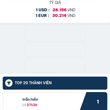
TỶ GIÁ
VND
1 USD :
26.156
VND
1 EUR :
30.214
TOP 20 THÀNH VIÊN
trần hiền
1
37136