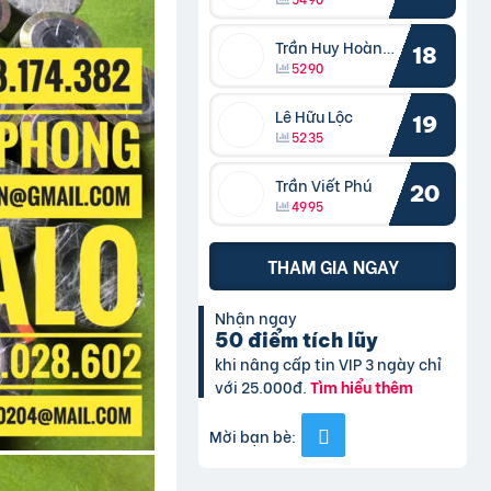
Trần Huy Hoàng Bắc
18
5290
Lê Hữu Lộc
19
5235
Trần Viết Phú
20
4995
THAM GIA NGAY
Nhận ngay
50 điểm tích lũy
khi nâng cấp tin VIP 3 ngày chỉ
với 25.000đ.
Tìm hiểu thêm
Mời bạn bè: