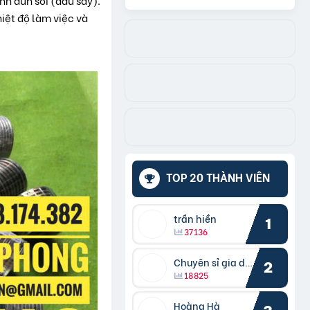
nh đun sôi (dầu sấy).
hiệt độ làm việc và
TOP 20 THÀNH VIÊN
trần hiền
1
37136
Chuyên sỉ gia dụng
2
18825
Hoàng Hà