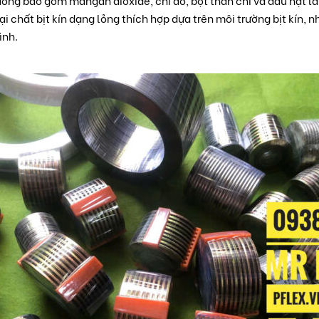
ường bao gồm mangan dioxide, chì đỏ, bột than chì và dầu hạt la
ại chất bịt kín dạng lỏng thích hợp dựa trên môi trường bịt kín, n
ình.