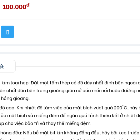
đ
100.000
ết
 kim loại hẹp: Đặt một tấm thép có độ dày nhất định bên ngoài g
ăn chất độn bên trong gioăng giãn nở các mối nối hoặc đường nố
m hỏng gioăng.
độ cao: Khi nhiệt độ làm việc của mặt bích vượt quá 200°C, hãy b
của mặt bích và miếng đệm để ngăn quá trình thiêu kết ở nhiệt đ
ạp cho việc bảo trì và thay thế miếng đệm.
 không đều: Nếu bề mặt bịt kín không đồng đều, hãy bôi keo trướ