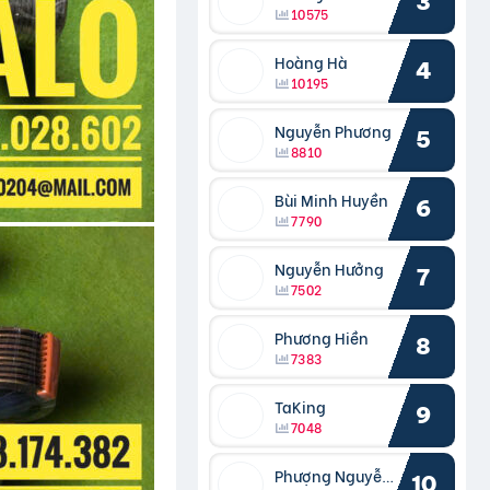
3
10575
Hoàng Hà
4
10195
Nguyễn Phương
5
8810
Bùi Minh Huyền
6
7790
Nguyễn Hưởng
7
7502
Phương Hiền
8
7383
TaKing
9
7048
Phượng Nguyễn Phượng
10