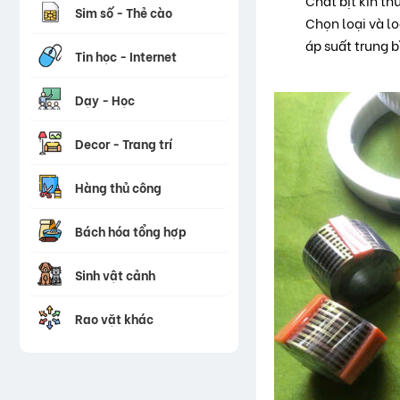
Chất bịt kín th
Sim số - Thẻ cào
Chọn loại và lo
áp suất trung b
Tin học - Internet
Dạy - Học
Decor - Trang trí
Hàng thủ công
Bách hóa tổng hợp
Sinh vật cảnh
Rao vặt khác