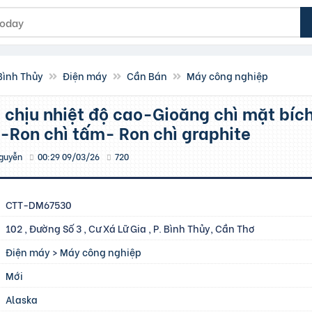
 Bình Thủy
Điện máy
Cần Bán
Máy công nghiệp
 -Ron chì tấm- Ron chì graphite
guyễn
00:29 09/03/26
720
CTT-DM67530
102 , Đường Số 3 , Cư Xá Lữ Gia , P. Bình Thủy, Cần Thơ
Điện máy
>
Máy công nghiệp
Mới
Alaska