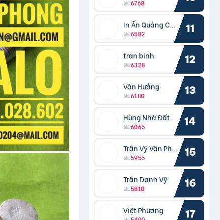
6768
In Ấn Quảng Cáo Cần Thơ
11
6582
tran binh
12
6328
Văn Hưởng
13
6180
Hùng Nhà Đất
14
6065
Trần Vỹ Vân Phong
15
5955
Trần Danh Vỹ
16
5810
Việt Phương
17
5490