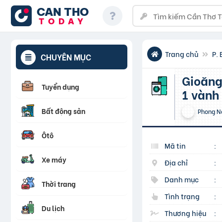
CAN THO
TODAY
Trang chủ
P.
CHUYÊN MỤC
Gioăng chịu nhiệt độ cao-Gioăng chì mặt bích- Ron chì
Tuyển dụng
1 vành
Bất động sản
Phong N
Ôtô
Mã tin
:
Xe máy
Địa chỉ
:
Danh mục
:
Thời trang
Tình trạng
:
Du lịch
Thương hiệu
: