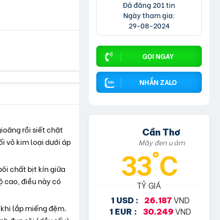
Đã đăng 201 tin
Ngày tham gia:
29-08-2024
GỌI NGAY
NHẮN ZALO
ioăng rồi siết chặt
Cần Thơ
i vỏ kim loại dưới áp
Mây đen u ám
33°C
ôi chất bịt kín giữa
ộ cao, điều này có
TỶ GIÁ
VND
1 USD :
26.187
c khi lắp miếng đệm.
VND
1 EUR :
30.249