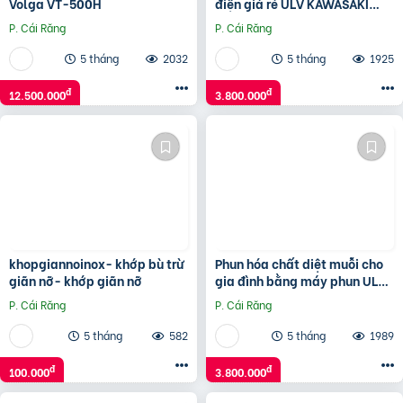
Volga VT-500H
điện giá rẻ ULV KAWASAKI
KS50 I Miễn phí giao hàng tận
P. Cái Răng
P. Cái Răng
nhà
5 tháng
2032
5 tháng
1925
đ
đ
12.500.000
3.800.000
khopgiannoinox- khớp bù trừ
Phun hóa chất diệt muỗi cho
giãn nỡ- khớp giãn nỡ
gia đình bằng máy phun ULV
KAWASAKI KS50 dạng sương
P. Cái Răng
P. Cái Răng
siêu mịn
5 tháng
582
5 tháng
1989
đ
đ
100.000
3.800.000