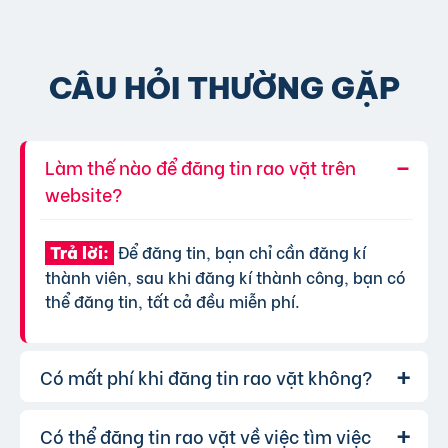
CÂU HỎI THƯỜNG GẶP
Làm thế nào để đăng tin rao vặt trên
website?
Để đăng tin, bạn chỉ cần đăng kí
Trả lời:
thành viên, sau khi đăng kí thành công, bạn có
thể đăng tin, tất cả đều miễn phí.
Có mất phí khi đăng tin rao vặt không?
Có thể đăng tin rao vặt về việc tìm việc
Chúng tôi cung cấp gói đăng tin miễn
Trả lời: