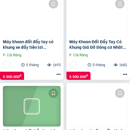
Máy khoan đất đẩy tay có
Máy Khoan Đất Đẩy Tay Có
khung xe đẩy tiện lợi
Khung Giá Đỡ Động cơ Nhật
Mitsubishi TB43
Mitsubishi TB43
P. Cái Răng
P. Cái Răng
5 tháng
1693
5 tháng
1682
đ
đ
5.500.000
5.500.000