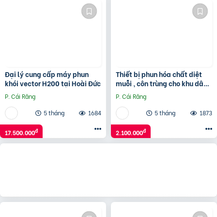
Đại lý cung cấp máy phun
Thiết bị phun hóa chất diệt
khói vector H200 tại Hoài Đức
muỗi , côn trùng cho khu dân
cư Turbo Ba-6
P. Cái Răng
P. Cái Răng
5 tháng
1684
5 tháng
1873
đ
đ
17.500.000
2.100.000