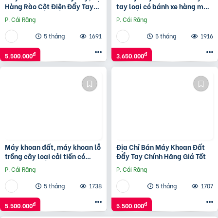
Hàng Rào Cột Điện Đẩy Tay
tay loại có bánh xe hàng mới
Mitsubishi TB43
nhất ( chỉ có khung)
P. Cái Răng
P. Cái Răng
5 tháng
1691
5 tháng
1916
đ
đ
5.500.000
3.650.000
Máy khoan đất, máy khoan lỗ
Địa Chỉ Bán Máy Khoan Đất
trồng cây loại cải tiến có
Đẩy Tay Chính Hãng Giá Tốt
bánh xe đẩy Mitsubishi TB43
P. Cái Răng
P. Cái Răng
5 tháng
1738
5 tháng
1707
đ
đ
5.500.000
5.500.000