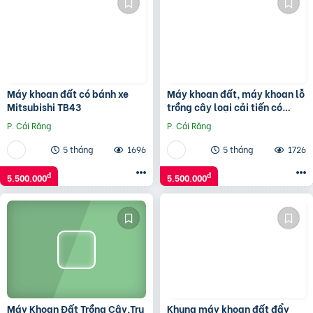
Máy khoan đất có bánh xe
Máy khoan đất, máy khoan lỗ
Mitsubishi TB43
trồng cây loại cải tiến có
bánh xe đẩy Mitsubishi TB43
P. Cái Răng
P. Cái Răng
5 tháng
1696
5 tháng
1726
đ
đ
5.500.000
5.500.000
Máy Khoan Đất Trồng Cây,Trụ
Khung máy khoan đất đẩy