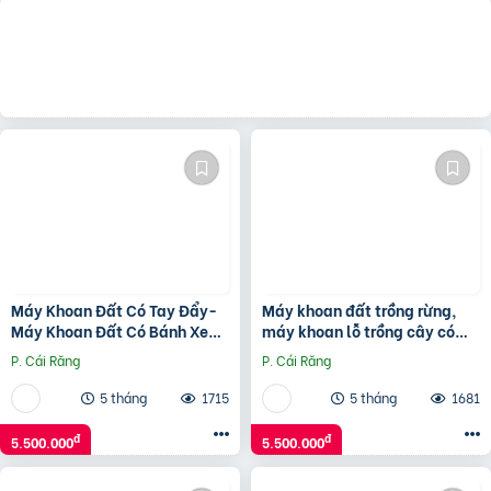
Máy Khoan Đất Có Tay Đẩy-
Máy khoan đất trồng rừng,
Máy Khoan Đất Có Bánh Xe
máy khoan lỗ trồng cây có
Tiện Dụng
khung giá đỡ Mitsubishi TB43
P. Cái Răng
P. Cái Răng
5 tháng
1715
5 tháng
1681
đ
đ
5.500.000
5.500.000