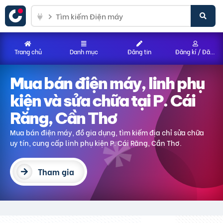
Trang chủ
Danh mục
Đăng tin
Đăng kí / Đăng nhập
Mua bán điện máy
, linh phụ
kiện và sửa chữa
tại P. Cái
Răng, Cần Thơ
Mua bán điện máy, đồ gia dụng
, tìm kiếm địa chỉ sửa chữa
uy tín, cung cấp linh phụ kiện
P. Cái Răng, Cần Thơ
.
Tham gia