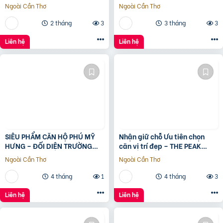
???? – Metro Ngay Trước Mặt
Trước Mặt ???? – Full Nội
Ngoài Cần Thơ
Ngoài Cần Thơ
???? – Full Nội Thất
Thất Smart Home Samsung
????
2 tháng
3
3 tháng
3
Liên hệ
Liên hệ
SIÊU PHẨM CĂN HỘ PHÚ MỸ
Nhận giữ chỗ Ưu tiên chọn
HƯNG – ĐỐI DIỆN TRƯỜNG
căn vị trí đẹp – THE PEAK
ĐINH THIỆN LÝ – DT 95M2 –
GARDEN của Hưng Lộc Phát
Ngoài Cần Thơ
Ngoài Cần Thơ
GIÁ 9. x TỶ.
4 tháng
1
4 tháng
3
Liên hệ
Liên hệ