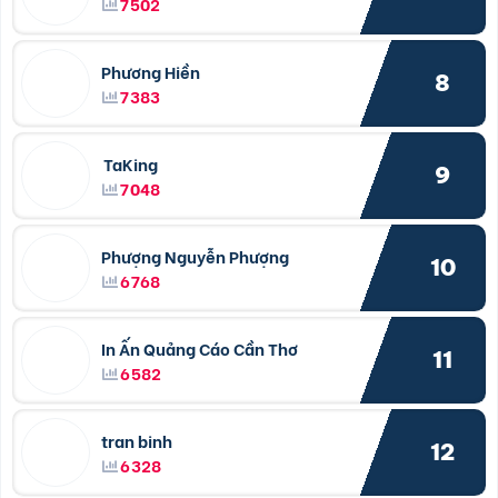
7502
Phương Hiền
8
7383
TaKing
9
7048
Phượng Nguyễn Phượng
10
6768
In Ấn Quảng Cáo Cần Thơ
11
6582
tran binh
12
6328