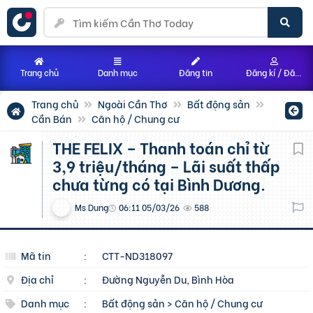
Trang chủ
Danh mục
Đăng tin
Đăng kí / Đăng nhập
Trang chủ
Ngoài Cần Thơ
Bất động sản
Cần Bán
Căn hộ / Chung cư
THE FELIX – Thanh toán chỉ từ
3,9 triệu/tháng – Lãi suất thấp
chưa từng có tại Bình Dương.
Ms Dung
06:11 05/03/26
588
Mã tin
:
CTT-ND318097
Địa chỉ
:
Đường Nguyễn Du, Bình Hòa
Danh mục
:
Bất động sản
>
Căn hộ / Chung cư