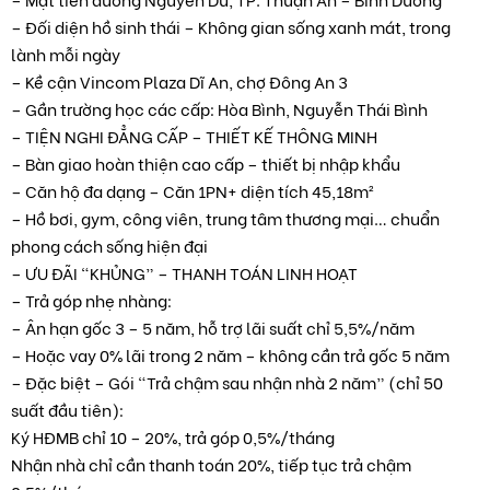
– Đối diện hồ sinh thái – Không gian sống xanh mát, trong
lành mỗi ngày
– Kề cận Vincom Plaza Dĩ An, chợ Đông An 3
– Gần trường học các cấp: Hòa Bình, Nguyễn Thái Bình
– TIỆN NGHI ĐẲNG CẤP – THIẾT KẾ THÔNG MINH
– Bàn giao hoàn thiện cao cấp – thiết bị nhập khẩu
– Căn hộ đa dạng – Căn 1PN+ diện tích 45,18m²
– Hồ bơi, gym, công viên, trung tâm thương mại… chuẩn
phong cách sống hiện đại
– ƯU ĐÃI “KHỦNG” – THANH TOÁN LINH HOẠT
– Trả góp nhẹ nhàng:
– Ân hạn gốc 3 – 5 năm, hỗ trợ lãi suất chỉ 5,5%/năm
– Hoặc vay 0% lãi trong 2 năm – không cần trả gốc 5 năm
– Đặc biệt – Gói “Trả chậm sau nhận nhà 2 năm” (chỉ 50
suất đầu tiên):
Ký HĐMB chỉ 10 – 20%, trả góp 0,5%/tháng
Nhận nhà chỉ cần thanh toán 20%, tiếp tục trả chậm