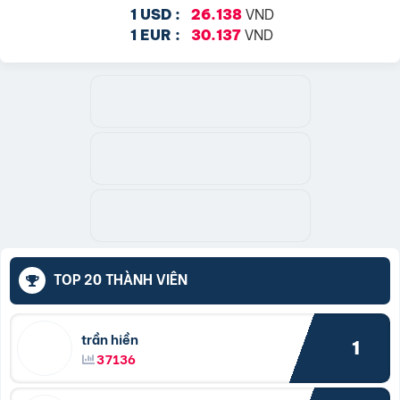
VND
1 USD :
26.138
VND
1 EUR :
30.137
TOP 20 THÀNH VIÊN
trần hiền
1
37136