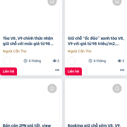
Tòa V8, V9 chính thức nhận
Giữ chỗ “ốc đảo” xanh tòa V8,
giữ chỗ với mức giá từ 98
V9 với giá từ 98 triệu/m2,
triệu/m2, 1% early bird tại
hưởng 1% chiết khấu booking
Ngoài Cần Thơ
Ngoài Cần Thơ
Sunshine Sky City
sớm tại
4 tháng
2
4 tháng
3
Liên hệ
Liên hệ
Bán căn 2PN giá tốt, view
Booking giữ chỗ sớm V8, V9,