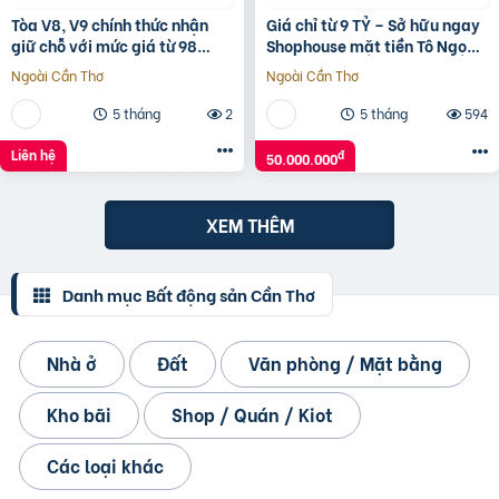
Tòa V8, V9 chính thức nhận
Giá chỉ từ 9 TỶ – Sở hữu ngay
giữ chỗ với mức giá từ 98
Shophouse mặt tiền Tô Ngọc
triệu/m2, 1% early bird tại
Vân, ngay vành đai 2
Ngoài Cần Thơ
Ngoài Cần Thơ
Sunshine Sky City
5 tháng
2
5 tháng
594
Liên hệ
đ
50.000.000
XEM THÊM
Danh mục Bất động sản Cần Thơ
Nhà ở
Đất
Văn phòng / Mặt bằng
Kho bãi
Shop / Quán / Kiot
Các loại khác