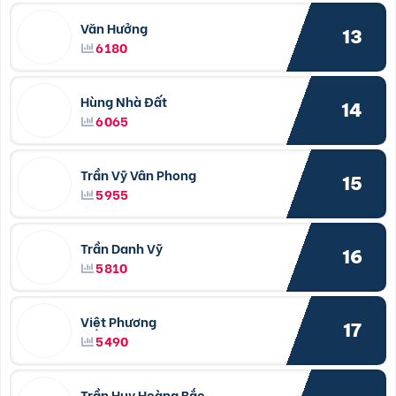
Văn Hưởng
13
6180
Hùng Nhà Đất
14
6065
Trần Vỹ Vân Phong
15
5955
Trần Danh Vỹ
16
5810
Việt Phương
17
5490
Trần Huy Hoàng Bắc