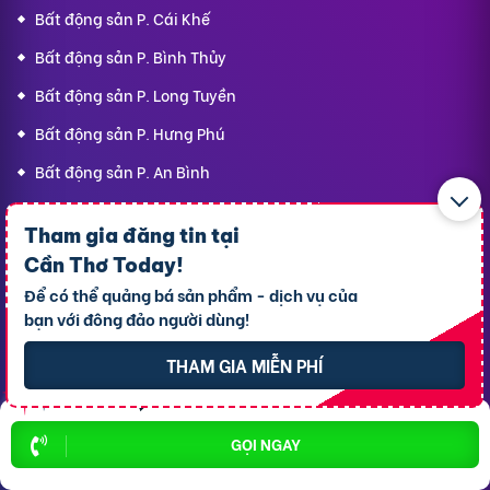
Bất động sản P. Cái Khế
Bất động sản P. Bình Thủy
Bất động sản P. Long Tuyền
Bất động sản P. Hưng Phú
Bất động sản P. An Bình
Bất động sản X. Phong Điền
Tham gia đăng tin tại
Bất động sản P. Ô Môn
Cần Thơ Today
!
Để có thể quảng bá sản phẩm - dịch vụ của
bạn với đông đảo người dùng!
Dịch vụ
Hỗ trợ
thông dụng
khách hàng
THAM GIA MIỄN PHÍ
Cho thuê xe ôtô
Giới thiệu
GỌI NGAY
Cho thuê phòng trọ
Thông báo
Xe tải chở thuê
Bảng giá dịch vụ