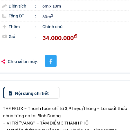
Diện tích
:
6m x 10m
Tổng DT
:
2
60m
Thêm
:
Chính chủ
đ
34.000.000
Giá
:
Chia sẻ tin này:
Nội dung chi tiết
THE FELIX – Thanh toán chỉ từ 3,9 triệu/tháng – Lãi suất thấp
chưa từng có tại Bình Dương.
– VỊ TRÍ “VÀNG” – TÂM ĐIỂM 3 THÀNH PHỐ
– Mặt tiền đường Nguyễn Du, TP. Thuận An – Bình Dương