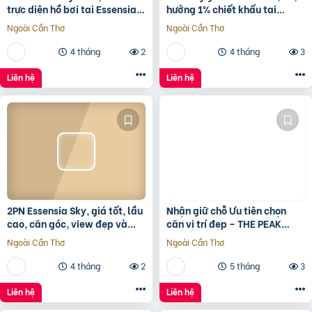
trực diện hồ bơi tại Essensia
hưởng 1% chiết khấu tại
Sky với giá chỉ 5,6 tỷ
Sunshine Sky City để đón đầu
Ngoài Cần Thơ
Ngoài Cần Thơ
hạ tầng phát triển
4 tháng
2
4 tháng
3
Liên hệ
Liên hệ
2PN Essensia Sky, giá tốt, lầu
Nhận giữ chỗ Ưu tiên chọn
cao, căn góc, view đẹp và
căn vị trí đẹp – THE PEAK
thoáng giá chỉ 6 tỷ 780 chưa
GARDEN của Hưng Lộc Phát
Ngoài Cần Thơ
Ngoài Cần Thơ
KPBTthích hợp
4 tháng
2
5 tháng
3
Liên hệ
Liên hệ