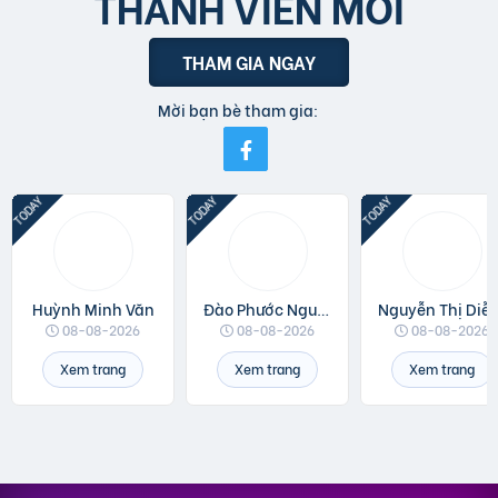
THÀNH VIÊN MỚI
THAM GIA NGAY
Mời bạn bè tham gia:
Huỳnh Minh Văn
Đào Phước Nguyên
Nguyễn Thị 
08-08-2026
08-08-2026
08-08-2026
Xem trang
Xem trang
Xem trang