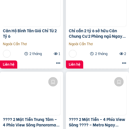
Căn Hộ Bình Tân Giá Chỉ Từ 2
Chỉ cần 2 tỷ 6 sở hữu Căn
Tỷ 6
Chung Cư 2 Phòng ngủ Ngay
Bình Tân gần Aeon Tân Phú
Ngoài Cần Thơ
Ngoài Cần Thơ
2 tháng
1
2 tháng
2
Liên hệ
Liên hệ
???? 2 Mặt Tiền Trung Tâm –
???? 2 Mặt Tiền – 4 Phía View
4 Phía View Sông Panorama
Sông ???? – Metro Ngay