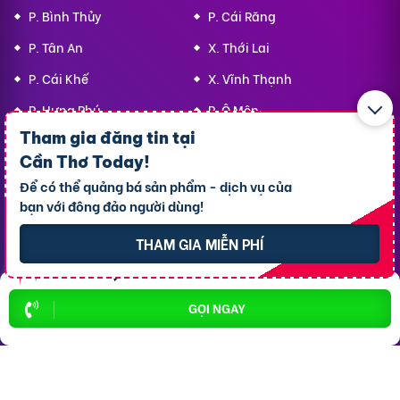
P. Bình Thủy
P. Cái Răng
P. Tân An
X. Thới Lai
P. Cái Khế
X. Vĩnh Thạnh
P. Hưng Phú
P. Ô Môn
Tham gia đăng tin tại
Cần Thơ Today
!
Top 10 Khu Vực Bất động sản
Để có thể quảng bá sản phẩm - dịch vụ của
bạn với đông đảo người dùng!
Bất động sản P. Ninh Kiều
THAM GIA MIỄN PHÍ
Bất động sản P. Cái Răng
Bất động sản P. Tân An
GỌI NGAY
Bất động sản P. Cái Khế
Bất động sản P. Bình Thủy
Bất động sản P. Long Tuyền