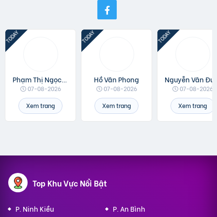
Phạm Thị Ngọc Linh
Hồ Văn Phong
Nguyễn 
07-08-2026
07-08-2026
07-08-2026
Xem trang
Xem trang
Xem trang
Top Khu Vực Nổi Bật
P. Ninh Kiều
P. An Bình