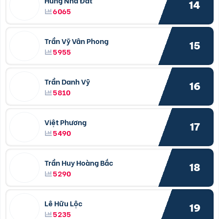
14
6065
Trần Vỹ Vân Phong
15
5955
Trần Danh Vỹ
16
5810
Việt Phương
17
5490
Trần Huy Hoàng Bắc
18
5290
Lê Hữu Lộc
19
5235