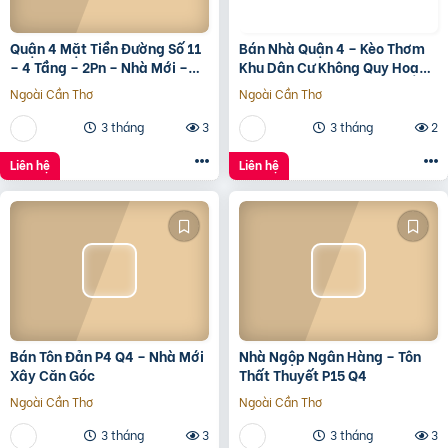
Quận 4 Mặt Tiền Đường Số 11
Bán Nhà Quận 4 – Kèo Thơm
– 4 Tầng – 2Pn – Nhà Mới –
Khu Dân Cư Không Quy Hoạch
7.35 Tỷ Tl
Cách Mặt Tiền Xóm Chiếu
Ngoài Cần Thơ
Ngoài Cần Thơ
30M
3 tháng
3
3 tháng
2
Liên hệ
Liên hệ
Bán Tôn Đản P4 Q4 – Nhà Mới
Nhà Ngộp Ngân Hàng – Tôn
Xây Căn Góc
Thất Thuyết P15 Q4
Ngoài Cần Thơ
Ngoài Cần Thơ
3 tháng
3
3 tháng
3