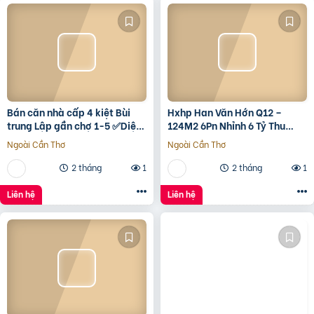
Bán căn nhà cấp 4 kiệt Bùi
Hxhp Han Văn Hớn Q12 –
trung Lập gần chợ 1-5 ✅Diện
124M2 6Pn Nhỉnh 6 Tỷ Thu
tích 5*22 ✅Hướng Tây Bắc
15Tr/Tháng
Ngoài Cần Thơ
Ngoài Cần Thơ
✅Đường oto thông
2 tháng
1
2 tháng
1
Liên hệ
Liên hệ