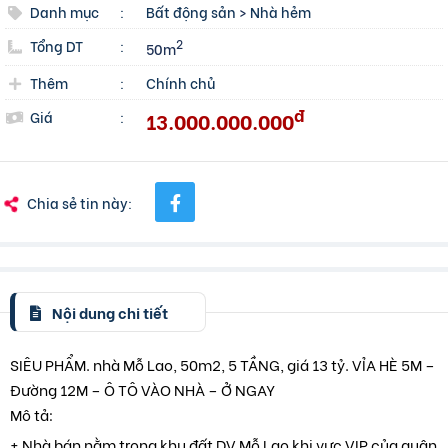
Danh mục
:
Bất động sản
>
Nhà hẻm
Tổng DT
:
2
50m
Thêm
:
Chính chủ
đ
13.000.000.000
Giá
:
Chia sẻ tin này:
Nội dung chi tiết
SIÊU PHẨM. nhà Mỗ Lao, 50m2, 5 TẦNG, giá 13 tỷ. VỈA HÈ 5M –
Đường 12M – Ô TÔ VÀO NHÀ – Ở NGAY
Mô tả:
+ Nhà bán nằm trong khu đất DV Mỗ Lao khi vực VIP của quận