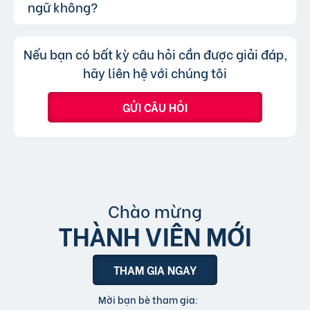
thông qua lượt nhấp và truy cập trực tiếp, có
ngữ không?
chuyên mục khác mà cần đăng tin mới.
nghĩa là khi người dùng nhấp vào tin đăng dưới
hình thức xem nhanh hoặc truy cập trực tiếp
Không, trang web chỉ chấp nhận các
Trả lời:
Nếu bạn có bất kỳ câu hỏi cần được giải đáp,
bài đăng.
tin đăng sử dụng tiếng Việt có dấu.
hãy liên hệ với chúng tôi
GỬI CÂU HỎI
Chào mừng
THÀNH VIÊN MỚI
THAM GIA NGAY
Mời bạn bè tham gia: