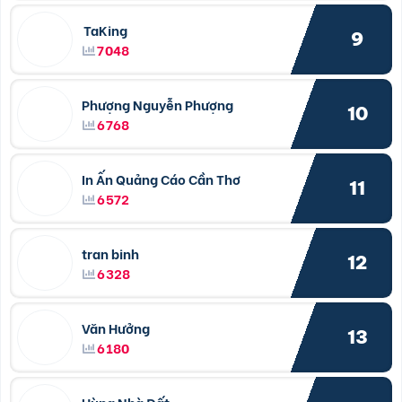
TaKing
9
7048
Phượng Nguyễn Phượng
10
6768
In Ấn Quảng Cáo Cần Thơ
11
6572
tran binh
12
6328
Văn Hưởng
13
6180
Hùng Nhà Đất