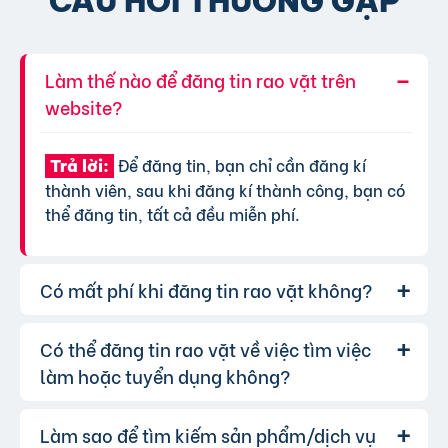
CÂU HỎI THƯỜNG GẶP
Làm thế nào để đăng tin rao vặt trên
website?
Để đăng tin, bạn chỉ cần đăng kí
Trả lời:
thành viên, sau khi đăng kí thành công, bạn có
thể đăng tin, tất cả đều miễn phí.
Có mất phí khi đăng tin rao vặt không?
Có thể đăng tin rao vặt về việc tìm việc
Chúng tôi cung cấp gói đăng tin miễn
Trả lời:
phí cơ bản cho tất cả người dùng. Tuy nhiên, để
làm hoặc tuyển dụng không?
tăng hiệu quả quảng cáo và được ưu tiên hiển
thị, bạn có thể lựa chọn các gói dịch vụ nâng
Làm sao để tìm kiếm sản phẩm/dịch vụ
Hoàn toàn có thể. Website của chúng
Trả lời:
cấp với chi phí hợp lý, xem thêm
phí dịch vụ tin