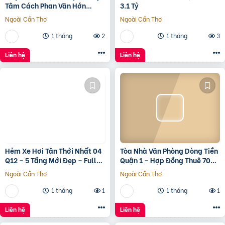
Tâm Cách Phan Văn Hớn
3.1 Tỷ
100m
Ngoài Cần Thơ
Ngoài Cần Thơ
1 tháng
2
1 tháng
3
Liên hệ
Liên hệ
Hẻm Xe Hơi Tân Thới Nhất 04
Tòa Nhà Văn Phòng Dòng Tiền
Q12 – 5 Tầng Mới Đẹp – Full
Quận 1 – Hợp Đồng Thuê 700
Nội Thất – Giá 7.3 Tỷ
Triệu/Tháng – 490 Tỷ
Ngoài Cần Thơ
Ngoài Cần Thơ
1 tháng
1
1 tháng
1
Liên hệ
Liên hệ