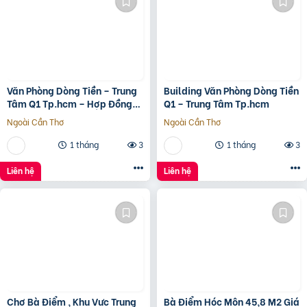
Văn Phòng Dòng Tiền – Trung
Building Văn Phòng Dòng Tiền
Tâm Q1 Tp.hcm – Hợp Đồng
Q1 – Trung Tâm Tp.hcm
Thuê 250 Triệu/Tháng – 115
Ngoài Cần Thơ
Ngoài Cần Thơ
Tỷ
1 tháng
3
1 tháng
3
Liên hệ
Liên hệ
Chợ Bà Điểm , Khu Vực Trung
Bà Điểm Hóc Môn 45,8 M2 Giá