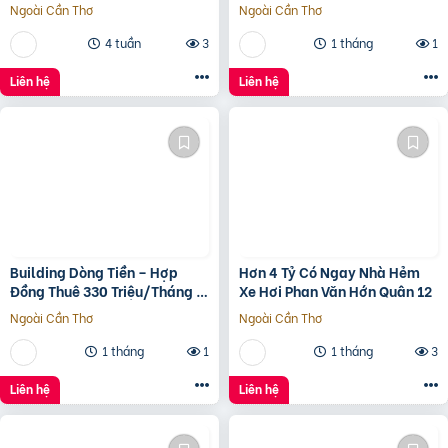
4.96 Tỷ
Cửa – 3.1 Tỷ
Ngoài Cần Thơ
Ngoài Cần Thơ
4 tuần
3
1 tháng
1
Liên hệ
Liên hệ
Building Dòng Tiền – Hợp
Hơn 4 Tỷ Có Ngay Nhà Hẻm
Đồng Thuê 330 Triệu/Tháng –
Xe Hơi Phan Văn Hớn Quân 12
Quận 5, Tp.hcm -139Ty
Ngoài Cần Thơ
Ngoài Cần Thơ
1 tháng
1
1 tháng
3
Liên hệ
Liên hệ