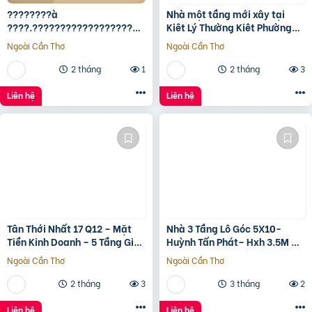
????????à
Nhà một tầng mới xây tại
????.????????????????????,
Kiêt Lý Thường Kiêt Phường
???????????????? ????
nam Đông Hà Quảng Trị
Ngoài Cần Thơ
Ngoài Cần Thơ
ộ???? ????????ấ????, ????
ó???? ???? ????ặ????
2 tháng
1
2 tháng
3
????????ề????
????????????, ????????á
Liên hệ
Liên hệ
????.???? ????ỷ
Tân Thới Nhất 17 Q12 – Mặt
Nhà 3 Tầng Lô Góc 5X10-
Tiền Kinh Doanh – 5 Tầng Giá
Huỳnh Tấn Phát– Hxh 3.5M –
13.6 Tỷ
Kinh Doanh Tốt – Shr Hoàn
Ngoài Cần Thơ
Ngoài Cần Thơ
Công Đủ- Giá 3 Tỷ Hơn.
2 tháng
3
3 tháng
2
Liên hệ
Liên hệ