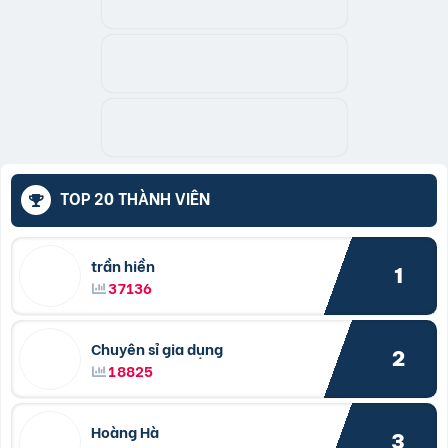
TOP 20 THÀNH VIÊN
trần hiền
1
37136
Chuyên sỉ gia dụng
2
18825
Hoàng Hà
3