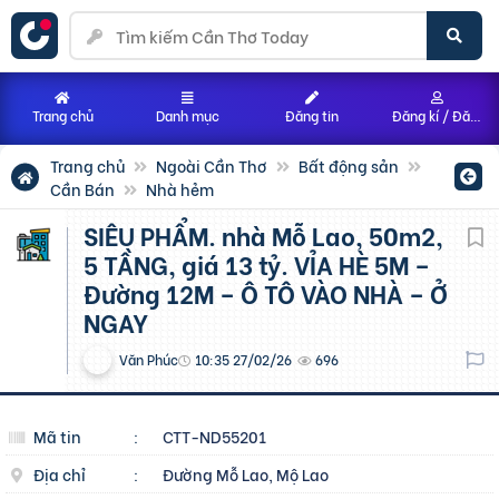
Trang chủ
Danh mục
Đăng tin
Đăng kí / Đăng nhập
Trang chủ
Ngoài Cần Thơ
Bất động sản
Cần Bán
Nhà hẻm
SIÊU PHẨM. nhà Mỗ Lao, 50m2,
5 TẦNG, giá 13 tỷ. VỈA HÈ 5M –
Đường 12M – Ô TÔ VÀO NHÀ – Ở
NGAY
Văn Phúc
10:35 27/02/26
696
Mã tin
:
CTT-ND55201
Địa chỉ
:
Đường Mỗ Lao, Mộ Lao