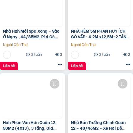
Nhà Hxh Mới Spa Xong – Vào
NHÀ HẺM 5M PHAN HUY ÍCH
Ở Ngay , 44/85M2, P14 Gò
GÒ VẤP- 4,2M x12,5M-2 TẦNG
Vấp, Giá 4.X Tỷ
– GIÁ 4,4 TỶ
Ngoài Cần Thơ
Ngoài Cần Thơ
2 tuần
3
2 tuần
2
Liên hệ
Liên hệ
Hxh Phan Văn Hơn Quận 12,
Nhà Bán Trường Chinh Quan
50M2 (4X13), 3 Tầng, Giá
12 – 40/46M2 – Xe Hơi Đỗ